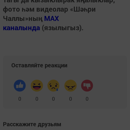
фото һәм видеолар «Шәһри
Чаллы»ның
MAX
каналында
(язылыгыз).
Оставляйте реакции
0
0
0
0
0
Расскажите друзьям