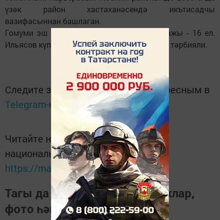
үзәк район хастаханәсендә икътисадчы
вазифасыннан башлаган.
Гомуми эш стажы - 19 ел, җитәкчелек стажы - 16 ел.
Ильясов күпбалалы ата, ике малай һәм кыз тәрбияли.
Следите за самым важным и интересным в
Telegram-канале
Татмедиа
Читайте новости Татарстана в
национальном мессенджере MАХ:
https://max.ru/tatmedia
Тагы да кызыклырак яңалыклар,
фото һәм видеолар «Шәһри