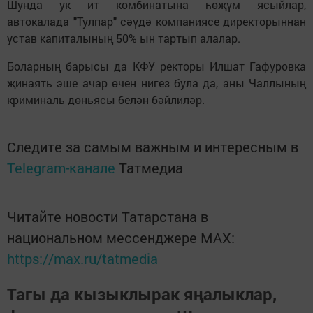
Шунда ук ит комбинатына һөҗүм ясыйлар,
автокалада "Тулпар" сәүдә компаниясе директорыннан
устав капиталының 50% ын тартып алалар.
Боларның барысы да КФУ ректоры Илшат Гафуровка
җинаять эше ачар өчен нигез була да, аны Чаллының
криминаль дөньясы белән бәйлиләр.
Следите за самым важным и интересным в
Telegram-канале
Татмедиа
Читайте новости Татарстана в
национальном мессенджере MАХ:
https://max.ru/tatmedia
Тагы да кызыклырак яңалыклар,