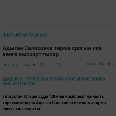
ЯҢАЛЫКЛАР ТАСМАСЫ
Адыган Саляховка төрмә срогын ике
көнгә кыскарттылар
автор,
5 февраль 2022 - 12:40
812
0
0
Татарстан Югары суды "29 нчы комплекс" җинаять
төркеме лидеры Адыган Саляховка ике көнгә төрмә
срогын кыскартты.