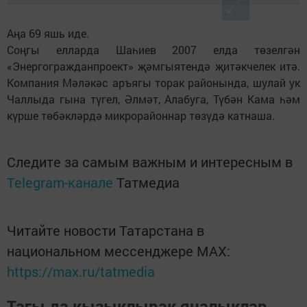
Аңа 69 яшь иде.
Соңгы елларда Шаһиев 2007 елда төзелгән
«Энергогражданпроект» җәмгыятендә җитәкчелек итә.
Компания Мәләкәс аръягы торак районында, шулай ук
Чаллыда гына түгел, Әлмәт, Алабуга, Түбән Кама һәм
күрше төбәкләрдә микрорайоннар төзүдә катнаша.
Следите за самым важным и интересным в
Telegram-канале
Татмедиа
Читайте новости Татарстана в
национальном мессенджере MАХ:
https://max.ru/tatmedia
Тагы да кызыклырак яңалыклар,