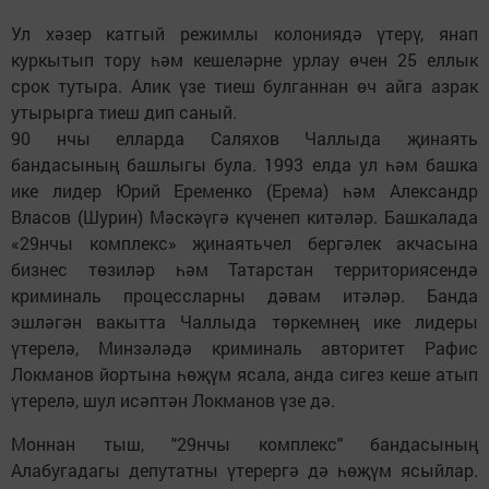
Ул хәзер катгый режимлы колониядә үтерү, янап
куркытып тору һәм кешеләрне урлау өчен 25 еллык
срок тутыра. Алик үзе тиеш булганнан өч айга азрак
утырырга тиеш дип саный.
90 нчы елларда Саляхов Чаллыда җинаять
бандасының башлыгы була. 1993 елда ул һәм башка
ике лидер Юрий Еременко (Ерема) һәм Александр
Власов (Шурин) Мәскәүгә күченеп китәләр. Башкалада
«29нчы комплекс» җинаятьчел бергәлек акчасына
бизнес төзиләр һәм Татарстан территориясендә
криминаль процессларны дәвам итәләр. Банда
эшләгән вакытта Чаллыда төркемнең ике лидеры
үтерелә, Минзәләдә криминаль авторитет Рафис
Локманов йортына һөҗүм ясала, анда сигез кеше атып
үтерелә, шул исәптән Локманов үзе дә.
Моннан тыш, "29нчы комплекс" бандасының
Алабугадагы депутатны үтерергә дә һөҗүм ясыйлар.