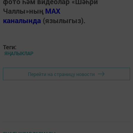
фото һәм видеолар «Шәһри
Чаллы»ның
MAX
каналында
(язылыгыз).
Теги:
ЯҢАЛЫКЛАР
Перейти на страницу новости