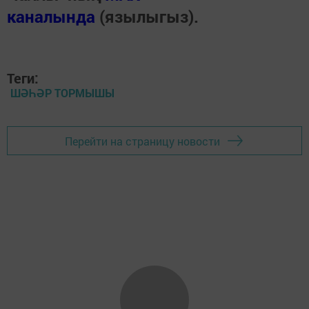
каналында
(язылыгыз).
Теги:
ШӘҺӘР ТОРМЫШЫ
Перейти на страницу новости