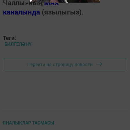
Чаллы»ның
MAX
каналында
(язылыгыз).
Теги:
БИЛГЕЛӘНҮ
Перейти на страницу новости
ЯҢАЛЫКЛАР ТАСМАСЫ