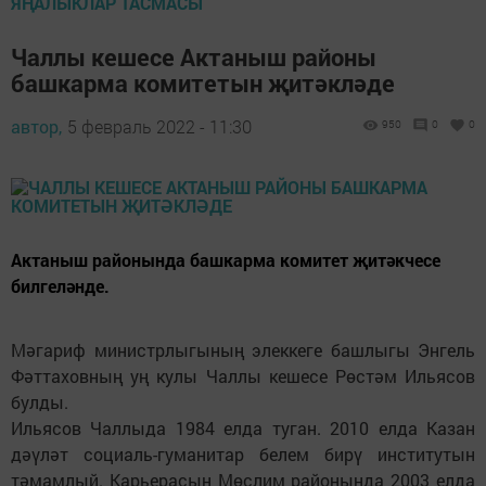
ЯҢАЛЫКЛАР ТАСМАСЫ
Чаллы кешесе Актаныш районы
башкарма комитетын җитәкләде
автор,
5 февраль 2022 - 11:30
950
0
0
Актаныш районында башкарма комитет җитәкчесе
билгеләнде.
Мәгариф министрлыгының элеккеге башлыгы Энгель
Фәттаховның уң кулы Чаллы кешесе Рөстәм Ильясов
булды.
Ильясов Чаллыда 1984 елда туган. 2010 елда Казан
дәүләт социаль-гуманитар белем бирү институтын
тәмамлый. Карьерасын Мөслим районында 2003 елда