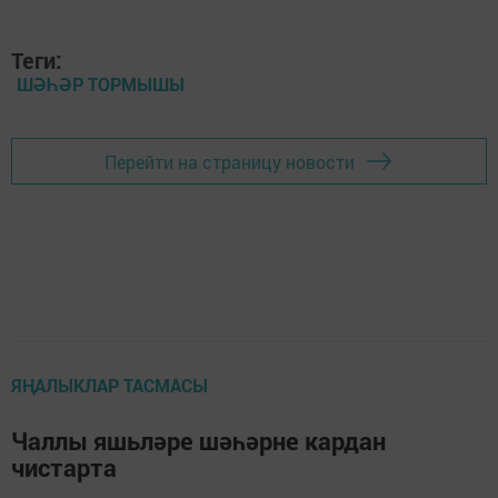
Теги:
ШӘҺӘР ТОРМЫШЫ
Перейти на страницу новости
ЯҢАЛЫКЛАР ТАСМАСЫ
Чаллы яшьләре шәһәрне кардан
чистарта