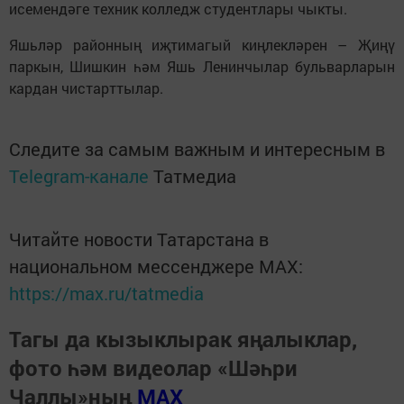
исемендәге техник колледж студентлары чыкты.
Яшьләр районның иҗтимагый киңлекләрен – Җиңү
паркын, Шишкин һәм Яшь Ленинчылар бульварларын
кардан чистарттылар.
Следите за самым важным и интересным в
Telegram-канале
Татмедиа
Читайте новости Татарстана в
национальном мессенджере MАХ:
https://max.ru/tatmedia
Тагы да кызыклырак яңалыклар,
фото һәм видеолар «Шәһри
Чаллы»ның
MAX