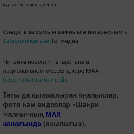
күрсәтергә йөкләделәр.
Следите за самым важным и интересным в
Telegram-канале
Татмедиа
Читайте новости Татарстана в
национальном мессенджере MАХ:
https://max.ru/tatmedia
Тагы да кызыклырак яңалыклар,
фото һәм видеолар «Шәһри
Чаллы»ның
MAX
каналында
(язылыгыз).