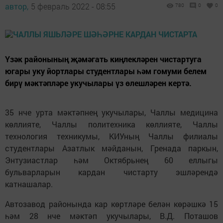
автор,
5 февраль 2022 - 08:55
780
0
0
Үзәк районының җәмәгать киңлекләрен чистартуга
югары уку йортлары студентлары һәм гомуми белем
бирү мәктәпләре укучылары үз өлешләрен кертә.
35 нче урта мәктәпнең укучылары, Чаллы медицина
көллияте, Чаллы политехника көллияте, Чаллы
технология техникумы, КИУның Чаллы филиалы
студентлары Азатлык мәйданын, Гренада паркын,
Энтузиастлар һәм Октябрьнең 60 еллыгы
бульварларын кардан чистарту эшләрендә
катнашалар.
Автозавод районында кар көртләре белән көрәшкә 15
һәм 28 нче мәктәп укучылары, В.Д. Поташов