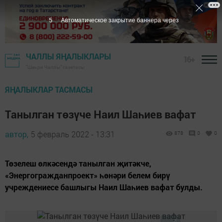
5
Автоматическое закрытие баннера через
ЧАЛЛЫ ЯҢАЛЫКЛАРЫ
16+
"Шәһри Чаллы" газетасы
ЯҢАЛЫКЛАР ТАСМАСЫ
Танылган төзүче Наил Шаһиев вафат
автор,
5 февраль 2022 - 13:31
878
0
0
Төзелеш өлкәсендә танылган җитәкче,
«Энергогражданпроект» һөнәри белем бирү
учреждениесе башлыгы Наил Шаһиев вафат булды.