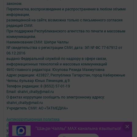
законом.
Перепечатка, воспроизведение и распространение в любом объеме
информации,
размещенной на сайте, возможна только с письменного согласия
редакций СМИ.
При поддержке Республиканского агентства по печати и массовым
коммуникациям.
Наименование СМИ: Шəhри Чаллы
№ свидетельства о регистрации СМИ, дата: ЭЛ № ФС 77-67912 от
06.12.2016
выдано Федеральной службой по надзору в сфере связи,
информационных технологий и массовых коммуникаций
ФИО главного редактора: Юсупова Резида Махмутовна
Адрес редакции: 423827, Республика Татарстан, город Набережные
Челны, бульвар Юных Ленинцев, д.9
Телефон редакции: 8 (8552) 57-01-19
Email: shahri_chally@mail.ru
О фактах коррупции сообщить по электронному адресу:
shahri_chally@mail.ru
Учредитель СМИ: АО «ТАТМЕДИА»
Антикоррупционная политика
АО «ТАТМЕДИА» использует «cookie»
для персонализации сервисов и
"Шәһри Чаллы" MAX каналына язылыгыз!
удобства пользователей сайтом.
Использование «cookie» можно отменить в настройках браузера.