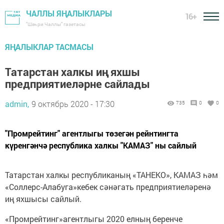
ЧАЛЛЫ ЯҢАЛЫКЛАРЫ
16+
"Шәһри Чаллы" газетасы
ЯҢАЛЫКЛАР ТАСМАСЫ
Татарстан халкы иң яхшы
предприятиеләрне сайлады
admin,
9 октябрь 2020 - 17:30
735
0
0
"Промрейтинг" агентлыгы төзегән рейнтингта
күренгәнчә республика халкы "КАМАЗ" ны сайлый
Татарстан халкы республиканың «ТАНЕКО», КАМАЗ һәм
«Соллерс-Алабуга»кебек сәнәгать предприятиеләренә
иң яхшысы сайлый.
«Промрейтинг»агентлыгы 2020 елның беренче