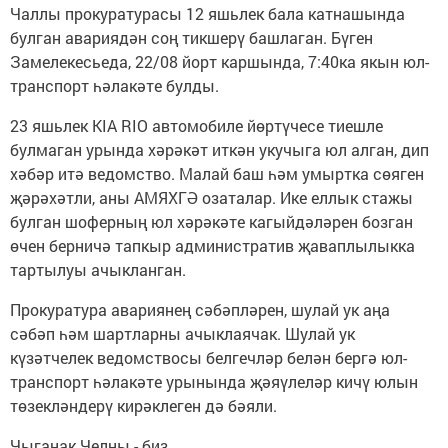
Чаллы прокуратурасы 12 яшьлек бала катнашында
булган авариядән соң тикшерү башлаган. Бүген
Замелекесьеда, 22/08 йорт каршында, 7:40ка якын юл-
транспорт һәлакәте булды.
23 яшьлек KIA RIO автомобиле йөртүчесе тиешле
булмаган урында хәрәкәт иткән укучыга юл алган, дип
хәбәр итә ведомство. Малай баш һәм умыртка сөяген
җәрәхәтли, аны АМЯХГӘ озаталар. Ике еллык стажы
булган шоферның юл хәрәкәте кагыйдәләрен бозган
өчен берничә тапкыр административ җаваплылыкка
тартылуы ачыкланган.
Прокуратура авариянең сәбәпләрен, шулай ук аңа
сәбәп һәм шартларны ачыклаячак. Шулай ук
күзәтчелек ведомствосы белгечләр белән бергә юл-
транспорт һәлакәте урынында җәяүлеләр кичү юлын
төзекләндерү кирәклеген дә бәяли.
Чыганак Челны - биз