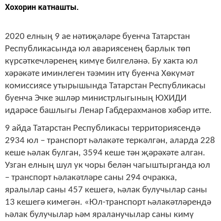
Хохорин катнашты.
2020 елның 9 ае нәтиҗәләре буенча Татарстан
Республикасында юл авариясенең барлык төп
күрсәткечләренең кимүе билгеләнә. Бу хакта юл
хәрәкәте иминлеген тәэмин итү буенча Хөкүмәт
комиссиясе утырышында Татарстан Республикасы
буенча Эчке эшләр министрлыгының ЮХИДИ
идарәсе башлыгы Ленар Габдерахманов хәбәр итте.
9 айда Татарстан Республикасы территориясендә
2934 юл – транспорт һәлакәте теркәлгән, аларда 228
кеше һәлак булган, 3594 кеше тән җәрәхәте алган.
Узган елның шул ук чоры белән чагыштырганда юл
– транспорт һәлакәтләре саны 294 очракка,
яралылар саны 457 кешегә, һәлак булучылар саны
13 кешегә кимегән. «Юл-транспорт һәлакәтләрендә
һәлак булучылар һәм яраланучылар саны кимү