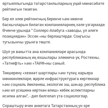
яртыеллыгында татарстанлыларның уңай мөнәсәбәте
рейтингын төзегән.
Бер ел элек рейтингның беренче һәм икенче
баскычларын биләгән компанияләрнең хәле үзгәрмәде.
Өченче урында " Соллерс-Алабуга «заводы, ул әлеге
позициядән» Эссен «ны берләштерде. Соңгысы
тугызынчы урынга төште.
Шул ук вакытта ана компанияләре арасында
республиканың иң яхшылары элеккечә үк, Ростехны,
«Татнефть» һәм «ТАИФ»ны саный.
Тикшеренү «хезмәт шартлары һәм түләү, карьера
мөмкинлекләре, җирле инфраструктурага кертемнәр
һәм социаль йөкләнеш, экологик эш, шәһәр, республика
һәм ил үсешенә керткән өлеш» кебек аспектларны
исәпкә алган", - дип билгеләп үтә социологлар.
Сораштыру өчен анкетага Татарстанның ун эре