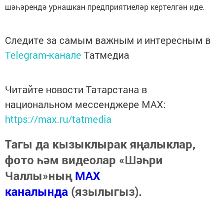
шәһәрендә урнашкан предприятиеләр кертелгән иде.
Следите за самым важным и интересным в
Telegram-канале
Татмедиа
Читайте новости Татарстана в
национальном мессенджере MАХ:
https://max.ru/tatmedia
Тагы да кызыклырак яңалыклар,
фото һәм видеолар «Шәһри
Чаллы»ның
MAX
каналында
(язылыгыз).