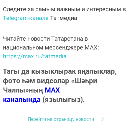
Следите за самым важным и интересным в
Telegram-канале
Татмедиа
Читайте новости Татарстана в
национальном мессенджере MАХ:
https://max.ru/tatmedia
Тагы да кызыклырак яңалыклар,
фото һәм видеолар «Шәһри
Чаллы»ның
MAX
каналында
(язылыгыз).
Перейти на страницу новости