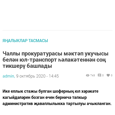
ЯҢАЛЫКЛАР ТАСМАСЫ
Чаллы прокуратурасы мәктәп укучысы
белән юл-транспорт һәлакәтеннән соң
тикшерү башлады
admin,
9 октябрь 2020 - 14:45
743
0
0
Ике еллык стажы булган шоферның юл хәрәкәте
кагыйдәләрен бозган өчен берничә тапкыр
административ җаваплылыкка тартылуы ачыкланган.