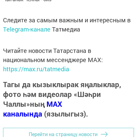
Следите за самым важным и интересным в
Telegram-канале
Татмедиа
Читайте новости Татарстана в
национальном мессенджере MАХ:
https://max.ru/tatmedia
Тагы да кызыклырак яңалыклар,
фото һәм видеолар «Шәһри
Чаллы»ның
MAX
каналында
(язылыгыз).
Перейти на страницу новости