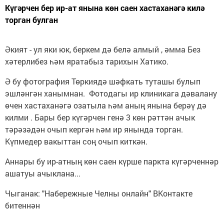
Күгәрчен бер ир-ат янына көн саен хастаханәгә килә
торган булган
Әкият - ул яки юк, беркем дә белә алмый , әмма Без
хәтерлибез һәм яратабыз тарихын Хатико.
Ә бу фотография Төркиядә шәфкать туташы булып
эшләнгән ханымнан. Фотодагы ир клиникага дәвалану
өчен хастаханәгә озатыла һәм аның янына берәү дә
килми . Бары бер күгәрчен генә 3 көн рәттән ачык
тәрәзәдән очып кергән һәм ир янында торган.
Күпмедер вакыттан соң очып киткән.
Аннары бу ир-атның көн саен күрше паркта күгәрченнәр
ашатуы ачыклана...
Чыганак: "Набережные Челны онлайн" ВКонтакте
битеннән