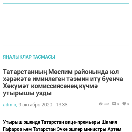
ЯҢАЛЫКЛАР ТАСМАСЫ
Татарстанның Мөслим районында юл
хәрәкәте иминлеген тәэмин итү буенча
Хөкүмәт комиссиясенең күчмә
утырышы узды
admin,
9 октябрь 2020 - 13:38
882
0
0
Утырыш эшендә Татарстан вице-премьеры Шамил
Гафаров һәм Татарстан Эчке эшләр министры Артем