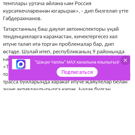
темплары уртача әйләнә һәм Россия
күрсәткечләреннән югарырак», - дип билгеләп үтте
Гәбдерахманов.
Татарстанның баш дәүләт автоинспекторы уңай
тенденцияләргә карамастан, кичектергесез хәл
итүне таләп итә торган проблемалар бар, дип
өстәде. Шулай итеп, республиканың 9 районында
һәлак булган җәяүлеләрнең саны арту теркәлгән.
"Шәһри Чаллы" MAX каналына язылыгыз!
«Тагын бер кат җәяүлеләр кичү юлларының
Подписаться
торышына карап, тиешле чаралар күрергә, шулай ук
трасса буйларында хәрәкәт итүче җәяүлеләр белән
эшне активлаштырырга кирәк. Һәлак булган
җәяүлеләрнең төп өлеше тәүлекнең караңгы
вакытында туры килә» шул ук вакытта җәяүлеләр
яктылыкны кире кайтаручы элементлардан башка
иде", - дип ассызыклады докладчы.
Исерек шоферлар гаебе белән авария хәлендә булу