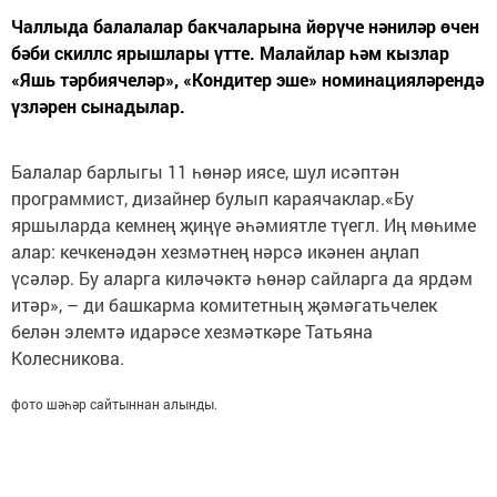
Чаллыда балалалар бакчаларына йөрүче нәниләр өчен
бәби скиллс ярышлары үтте. Малайлар һәм кызлар
«Яшь тәрбиячеләр», «Кондитер эше» номинацияләрендә
үзләрен сынадылар.
Балалар барлыгы 11 һөнәр иясе, шул исәптән
программист, дизайнер булып караячаклар.«Бу
яршыларда кемнең җиңүе әһәмиятле түегл. Иң мөһиме
алар: кечкенәдән хезмәтнең нәрсә икәнен аңлап
үсәләр. Бу аларга киләчәктә һөнәр сайларга да ярдәм
итәр», – ди башкарма комитетның җәмәгатьчелек
белән элемтә идарәсе хезмәткәре Татьяна
Колесникова.
фото шәһәр сайтыннан алынды.