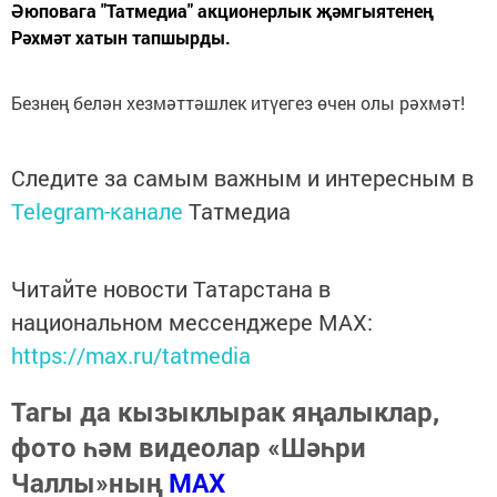
Әюповага "Татмедиа" акционерлык җәмгыятенең
Рәхмәт хатын тапшырды.
Безнең белән хезмәттәшлек итүегез өчен олы рәхмәт!
Следите за самым важным и интересным в
Telegram-канале
Татмедиа
Читайте новости Татарстана в
национальном мессенджере MАХ:
https://max.ru/tatmedia
Тагы да кызыклырак яңалыклар,
фото һәм видеолар «Шәһри
Чаллы»ның
MAX