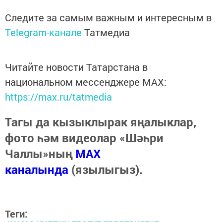
Следите за самым важным и интересным в
Telegram-канале
Татмедиа
Читайте новости Татарстана в
национальном мессенджере MАХ:
https://max.ru/tatmedia
Тагы да кызыклырак яңалыклар,
фото һәм видеолар «Шәһри
Чаллы»ның
MAX
каналында
(язылыгыз).
Теги: