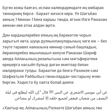
Бүген кояш баегач, ислам календарендәге иң мөбарәк
төннәрнең берсе - Бәраәт кичәсе керә. Ул Шәгъбан
аеның 14еннән 15енә каршы төндә, ягъни Изге Рамазан
аеннан ике атна алдан җитә.
Дин кардәшләребез елның иң бәрәкәтле чорын
зарыгып көтә, шуңа дулкынлануларының чиге юк – без
тәүге тәравих намазына көннәр саный башладык,
йөрәкләребез якынлашып килүче Рамазан Шәриф
аенда Аллаһының ризалыгына һәм мәгъфирәтенә
ирешергә насыйп булыр дигән өметләр белән
мөлдерәмә тулды. Бәраәтне дә безгә Рәхимле һәм
Шәфкатьле Раббыбыз гөнаһлардан чистарыну өчен
биргән. Хәдистә бу хакта болай диелә:
عن أبي موسي الاشعري عن النبي ﷺ قال ":إن الله ليطلع في ليلة
النصف من شعبان فيغفر لجميع خلقه إلا لمشرك أو مشاحن
«Хактыр ки, Аллаһының Рәхмәте Шәгъбан аеның төн