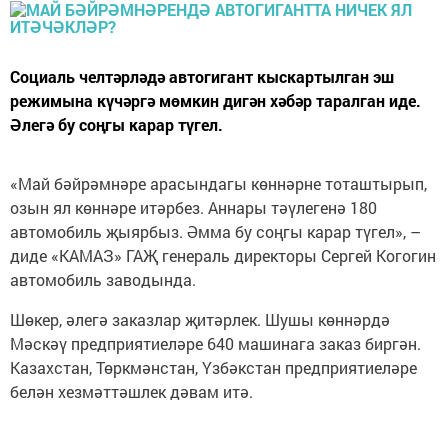
Социаль челтәрләдә автогигант кыскартылган эш
режимына күчәргә мөмкин дигән хәбәр таралган иде.
Әлегә бу соңгы карар түгел.
«Май бәйрәмнәре арасындагы көннәрне тоташтырып,
озын ял көннәре итәрбез. Аннары тәүлегенә 180
автомобиль җыярбыз. Әмма бу соңгы карар түгел», –
диде «КАМАЗ» ГАҖ генераль директоры Сергей Когогин
автомобиль заводында.
Шөкер, әлегә заказлар җитәрлек. Шушы көннәрдә
Мәскәү предприятиеләре 640 машинага заказ биргән.
Казахстан, Төркмәнстан, Үзбәкстан предприятиеләре
белән хезмәттәшлек дәвам итә.