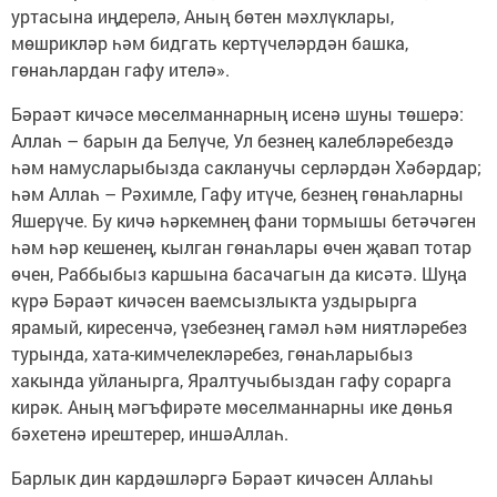
уртасына иңдерелә, Аның бөтен мәхлүклары,
мөшрикләр һәм бидгать кертүчеләрдән башка,
гөнаһлардан гафу ителә».
Бәраәт кичәсе мөселманнарның исенә шуны төшерә:
Аллаһ – барын да Белүче, Ул безнең калебләребездә
һәм намусларыбызда сакланучы серләрдән Хәбәрдар;
һәм Аллаһ – Рәхимле, Гафу итүче, безнең гөнаһларны
Яшерүче. Бу кичә һәркемнең фани тормышы бетәчәген
һәм һәр кешенең, кылган гөнаһлары өчен җавап тотар
өчен, Раббыбыз каршына басачагын да кисәтә. Шуңа
күрә Бәраәт кичәсен ваемсызлыкта уздырырга
ярамый, киресенчә, үзебезнең гамәл һәм ниятләребез
турында, хата-кимчелекләребез, гөнаһларыбыз
хакында уйланырга, Яралтучыбыздан гафу сорарга
кирәк. Аның мәгъфирәте мөселманнарны ике дөнья
бәхетенә ирештерер, иншәАллаһ.
Барлык дин кардәшләргә Бәраәт кичәсен Аллаһы