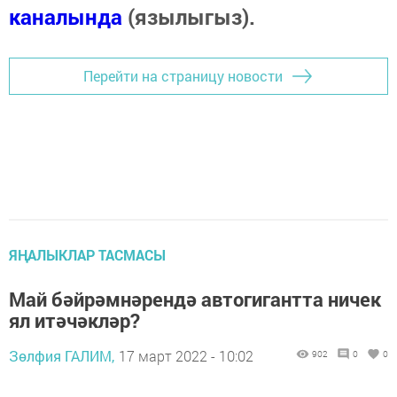
каналында
(язылыгыз).
Перейти на страницу новости
ЯҢАЛЫКЛАР ТАСМАСЫ
Май бәйрәмнәрендә автогигантта ничек
ял итәчәкләр?
Зөлфия ГАЛИМ,
17 март 2022 - 10:02
902
0
0