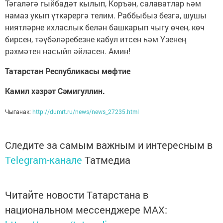
Тәгаләгә гыйбадәт кылып, Коръән, салаватлар һәм
намаз укып үткәрергә телим. Раббыбыз безгә, шушы
ниятләрне ихласлык белән башкарып чыгу өчен, көч
бирсен, тәүбәләребезне кабул итсен һәм Үзенең
рәхмәтен насыйп әйләсен. Амин!
Татарстан Республикасы мөфтие
Камил хәзрәт Сәмигуллин.
Чыганак:
http://dumrt.ru/news/news_27235.html
Следите за самым важным и интересным в
Telegram-канале
Татмедиа
Читайте новости Татарстана в
национальном мессенджере MАХ: