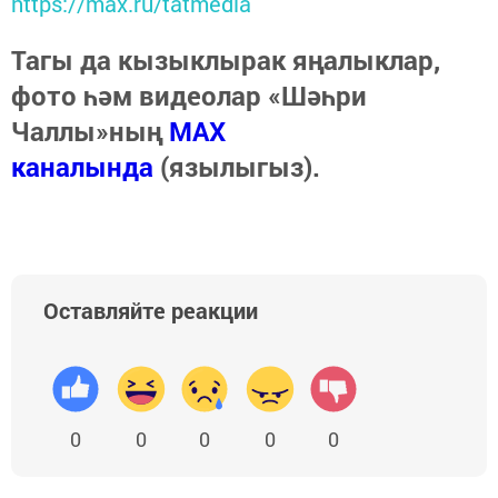
https://max.ru/tatmedia
Тагы да кызыклырак яңалыклар,
фото һәм видеолар «Шәһри
Чаллы»ның
MAX
каналында
(язылыгыз).
Оставляйте реакции
0
0
0
0
0