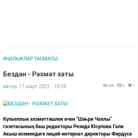
ЯҢАЛЫКЛАР ТАСМАСЫ
Бездән - Рәхмәт хаты
автор,
17 март 2022 - 10:18
839
0
1
Күпьеллык хезмәттәшлек өчен "Шәһри Чаллы"
газетасының баш редакторы Резидә Юсупова Гали
Акыш исемендәге лицей-интернат директоры Фирдүсә