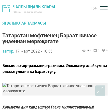
ЧАЛЛЫ ЯҢАЛЫКЛАРЫ
16+
"Шәһри Чаллы" газетасы
ЯҢАЛЫКЛАР ТАСМАСЫ
Татарстан мөфтиенең Бәраәт кичәсе
уңаеннан мөрәҗәгате
автор,
17 март 2022 - 10:35
888
0
0
Бисмилләһир-рахмәнир-рәхииим. Әссәламүгаләйкүм вә
рахмәтуллаһи вә бәрәкәтүһү.
Хөрмәтле дин кардәшләр! Газиз милләттәшләрем!