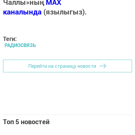
Чаллы»ның
MAX
каналында
(язылыгыз).
Теги:
РАДИОСВЯЗЬ
Перейти на страницу новости
Топ 5 новостей