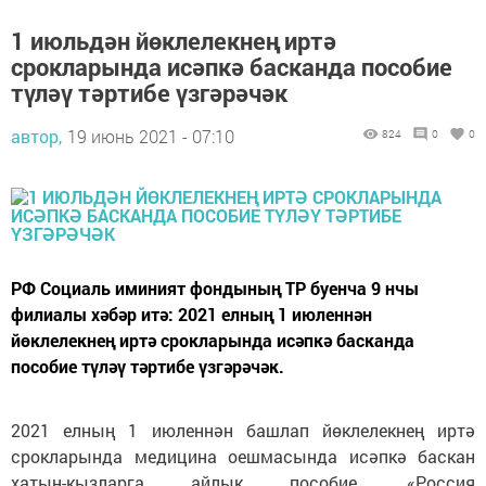
1 июльдән йөклелекнең иртә
срокларында исәпкә басканда пособие
түләү тәртибе үзгәрәчәк
автор,
19 июнь 2021 - 07:10
824
0
0
РФ Социаль иминият фондының ТР буенча 9 нчы
филиалы хәбәр итә: 2021 елның 1 июленнән
йөклелекнең иртә срокларында исәпкә басканда
пособие түләү тәртибе үзгәрәчәк.
2021 елның 1 июленнән башлап йөклелекнең иртә
срокларында медицина оешмасында исәпкә баскан
хатын-кызларга айлык пособие, «Россия