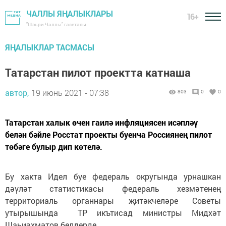
ЧАЛЛЫ ЯҢАЛЫКЛАРЫ
16+
"Шәһри Чаллы" газетасы
ЯҢАЛЫКЛАР ТАСМАСЫ
Татарстан пилот проектта катнаша
автор,
19 июнь 2021 - 07:38
803
0
0
Татарстан халык өчен гаилә инфляциясен исәпләү
белән бәйле Росстат проекты буенча Россиянең пилот
төбәге булыр дип көтелә.
Бу хакта Идел буе федераль округында урнашкан
дәүләт статистикасы федераль хезмәтенең
территориаль органнары җитәкчеләре Советы
утырышында ТР икътисад министры Мидхәт
Шаһиәхмәтов белдерде.