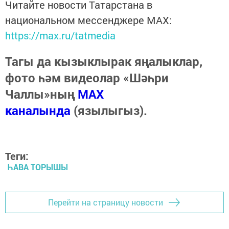
Читайте новости Татарстана в
национальном мессенджере MАХ:
https://max.ru/tatmedia
Тагы да кызыклырак яңалыклар,
фото һәм видеолар «Шәһри
Чаллы»ның
MAX
каналында
(язылыгыз).
Теги:
ҺАВА ТОРЫШЫ
Перейти на страницу новости