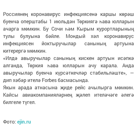
Россиянең коронавирус инфекциясенә каршы көрәш
буенча оперштабы 1 июльдән Төркиягә һава юлларын
ачарга мөмкин. Бу Сочи һәм Кырым курортларының
тулы булуына бәйле. Мондый хәл коронавирус
инфекциясен йоктыручылар санының артуына
китерергә мөмкин.
«Илдә авыручылар санының кискен артуын исәпкә
алганда, Төркия һава юлларын ачу карала. Анда
авыручылар буенча күрсәткечләр стабильләште», —
дип хәбәр ителә Forbes басмасында.
Якын арада атнасына җиде рейс ачылырга мөмкин.
Кайсы авиакомпанияләрнең җәлеп ителәчәге әлегә
билгеле түгел.
Фото:
ejin.ru