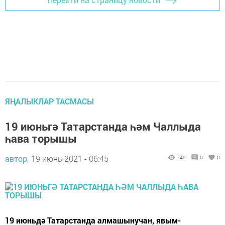
ЯҢАЛЫКЛАР ТАСМАСЫ
19 июньгә Татарстанда һәм Чаллыда
һава торышы
автор,
19 июнь 2021 - 06:45
749
0
0
19 июньдә Татарстанда алмашынучан, явым-