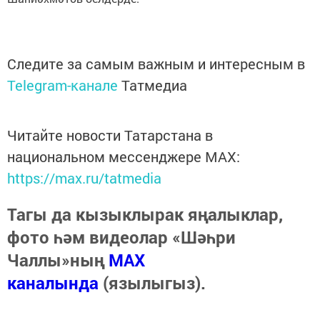
Следите за самым важным и интересным в
Telegram-канале
Татмедиа
Читайте новости Татарстана в
национальном мессенджере MАХ:
https://max.ru/tatmedia
Тагы да кызыклырак яңалыклар,
фото һәм видеолар «Шәһри
Чаллы»ның
MAX
каналында
(язылыгыз).