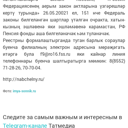
Федерациясенең аерым закон актларына үзгәрешләр
кертү турында» 26.05.20021 ел, 151 нче Федераль
законы билгеләнгән шартлар үтәлгән очракта, хатын-
кызның эшләвенә яки эшләмәвенә карамастан, РФ
Пенсия фонды аша билгеләнәчәк һәм түләнәчәк.
Реестрны формалаштырганда туган барлык сораулар
буенча филиалның электрон адресына мөрәҗәгать
итәргә була f9@ro16.fss.ru яки кайнар линия
телефоннары буенча шалтыратырга мөмкин: 8(8552)
71-28-26, 70-70-04.
http://nabchelny.ru/
Фото:
imya-sonnik.ru
Следите за самым важным и интересным в
Telegram-канале
Татмедиа