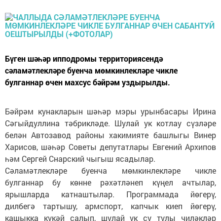
Бүген шәһәр ипподромы территориясендә
сәламәтлекләре буенча мөмкинлекләре чикле
булганнар өчен махсус бәйрәм уздырылды.
Бәйрәм кунакларын шәһәр мэры урынбасары Ирина
Сәгыйдуллина тәбрикләде. Шулай ук котлау сүзләре
белән Автозавод районы хакимияте башлыгы Винер
Харисов, шәһәр Советы депутатлары Евгений Архипов
һәм Сергей Снарский чыгыш ясадылар.
Сәламәтлекләре буенча мөмкинлекләре чикле
булганнар бу көнне рәхәтләнеп күңел ачтылар,
ярышларда катнаштылар. Программада йөгерү,
дилбегә тартышу, армспорт, капчык киеп йөгерү,
кашыкка күкәй салып, шулай ук су тулы чиләкләр