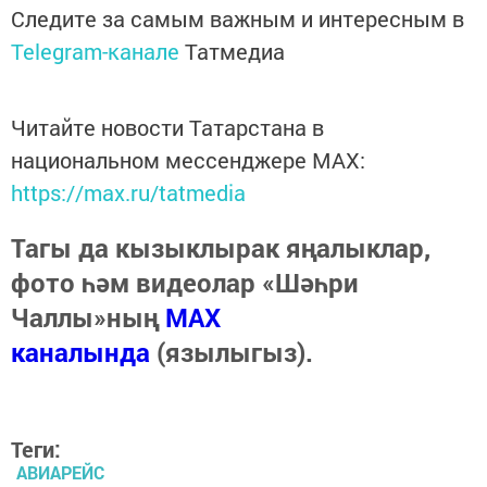
Следите за самым важным и интересным в
Telegram-канале
Татмедиа
Читайте новости Татарстана в
национальном мессенджере MАХ:
https://max.ru/tatmedia
Тагы да кызыклырак яңалыклар,
фото һәм видеолар «Шәһри
Чаллы»ның
MAX
каналында
(язылыгыз).
Теги:
АВИАРЕЙС