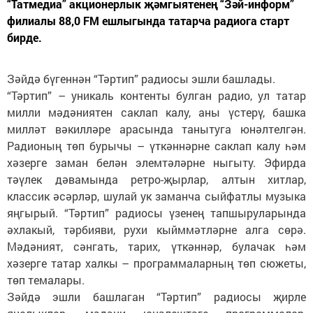
“Татмедиа” акционерлык җәмгыятенең “Зәй-информ”
филиалы 88,0 FM ешлыгында татарча радиога старт
бирде.
Зәйдә бүгеннән “Тәртип” радиосы эшли башлады.
“Тәртип” – уникаль контенты булган радио, ул татар
милли мәдәниятен саклап калу, аны үстерү, башка
милләт вәкилләре арасында танытуга юнәлтелгән.
Радионың төп бурычы – үткәннәрне саклап калу һәм
хәзерге заман белән элемтәләрне ныгыту. Эфирда
тәүлек дәвамында ретро-җырлар, алтын хитлар,
классик әсәрләр, шулай ук заманча сыйфатлы музыка
яңгырый. “Тәртип” радиосы үзенең тапшыруларында
әхлакый, тәрбияви, рухи кыйммәтләрне алга сөрә.
Мәдәният, сәнгать, тарих, үткәннәр, булачак һәм
хәзерге татар халкы – программаларның төп сюжеты,
төп темалары.
Зәйдә эшли башлаган “Тәртип” радиосы җирле