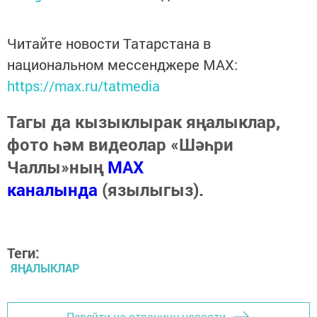
Читайте новости Татарстана в
национальном мессенджере MАХ:
https://max.ru/tatmedia
Тагы да кызыклырак яңалыклар,
фото һәм видеолар «Шәһри
Чаллы»ның
MAX
каналында
(язылыгыз).
Теги:
ЯҢАЛЫКЛАР
Перейти на страницу новости