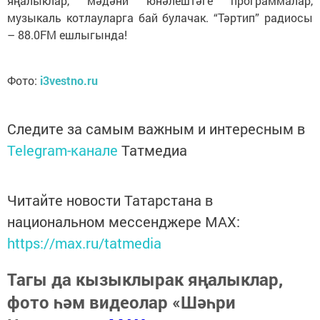
яңалыклар, мәдәни юнәлештәге программалар,
музыкаль котлауларга бай булачак. “Тәртип” радиосы
– 88.0FM ешлыгында!
Фото:
i3vestno.ru
Следите за самым важным и интересным в
Telegram-канале
Татмедиа
Читайте новости Татарстана в
национальном мессенджере MАХ:
https://max.ru/tatmedia
Тагы да кызыклырак яңалыклар,
фото һәм видеолар «Шәһри