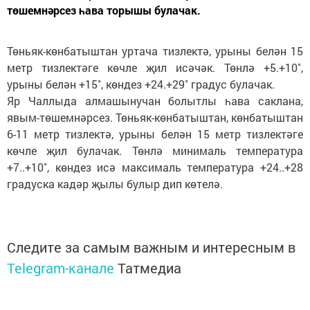
төшемнәрсез һава торышы булачак.
Төньяк-көнбатыштан уртача тизлектә, урыны белән 15
метр тизлектәге көчле җил исәчәк. Төнлә +5.+10˚,
урыны белән +15˚, көндез +24.+29˚ градус булачак.
Яр Чаллыда алмашынучан болытлы һава саклана,
явым-төшемнәрсез. Төньяк-көнбатыштан, көнбатыштан
6-11 метр тизлектә, урыны белән 15 метр тизлектәге
көчле җил булачак. Төнлә минималь температура
+7..+10˚, көндез исә максималь температура +24..+28
градуска кадәр җылы булыр дип көтелә.
Следите за самым важным и интересным в
Telegram-канале
Татмедиа