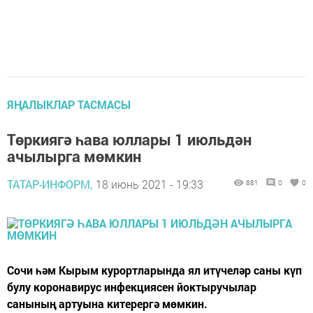
ЯҢАЛЫКЛАР ТАСМАСЫ
Төркиягә һава юллары 1 июльдән
ачылырга мөмкин
ТАТАР-ИНФОРМ,
18 июнь 2021 - 19:33
881
0
0
Сочи һәм Кырым курортларында ял итүчеләр саны күп
булу коронавирус инфекциясен йоктыручылар
санының артуына китерергә мөмкин.