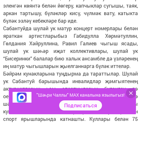
эленгән көянтә белән йөгерү, капчыклар сугышы, таяк,
аркан тартышу, бүләкләр кисү, чүлмәк вату, катыкта
бүләк эзләү кебекләре бар иде.
Сабантуйда шулай ук матур концерт номерлары белән
яраткан артистларыбыз Габидулла Хөрмәтуллин,
Гөлдания Хәйруллина, Равил Галиев чыгыш ясады,
шулай ук шәһәр иҗат коллективлары, шулай ук
“Бисеринки” балалар бию халык ансамбле дә үзләренең
иң матур чыгышларын җыелганнарга бүләк иттеләр.
Бәйрәм кунакларына туңдырма да тараттылар. Шулай
ук Сабантуй барышында инвалидлар җәмгыятенең
активистларын һәм спортчыларын бүләкләү дә
"Шәһри Чаллы" MAX каналына язылыгыз!
оештырылды. Әйтик, «Эскалибур» номинациясендә
шәһәрдәшебез Фәнис Нуретдинов дөнья рекорды
Подписаться
куйды. Ул 65-69 яшьлекләр арасында уздырылган
спорт ярышларында катнашты. Куллары белән 75
килограмм булган авыр йөкне күтәрде.
Сабантуйның иң көтеп алынган мизгелләре, ул әлбәттә,