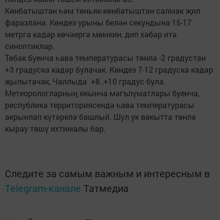
Көнбатыштан һәм төньяк-көнбатыштан салмак җил
фаразлана. Көндез урыны белән секундына 15-17
метрга кадәр көчәергә мөмкин, дип хәбәр итә
синоптиклар.
Төбәк буенча һава температурасы төнлә -2 градустан
+3 градуска кадәр булачак. Көндез 7-12 градуска кадәр
җылытачак, Чаллыда +8..+10 градус була.
Метеорологларның якынча мәгълүматлары буенча,
республика территориясендә һава температурасы
акрынлап күтәрелә башлый. Шул ук вакытта төнлә
кырау төшү ихтималы бар.
Следите за самым важным и интересным в
Telegram-канале
Татмедиа