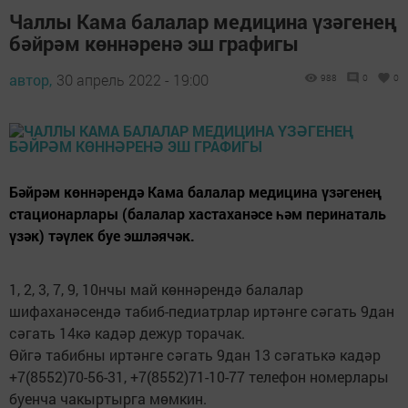
Чаллы Кама балалар медицина үзәгенең
бәйрәм көннәренә эш графигы
автор,
30 апрель 2022 - 19:00
988
0
0
Бәйрәм көннәрендә Кама балалар медицина үзәгенең
стационарлары (балалар хастаханәсе һәм перинаталь
үзәк) тәүлек буе эшләячәк.
1, 2, 3, 7, 9, 10нчы май көннәрендә балалар
шифаханәсендә табиб-педиатрлар иртәнге сәгать 9дан
сәгать 14кә кадәр дежур торачак.
Өйгә табибны иртәнге сәгать 9дан 13 сәгатькә кадәр
+7(8552)70-56-31, +7(8552)71-10-77 телефон номерлары
буенча чакыртырга мөмкин.