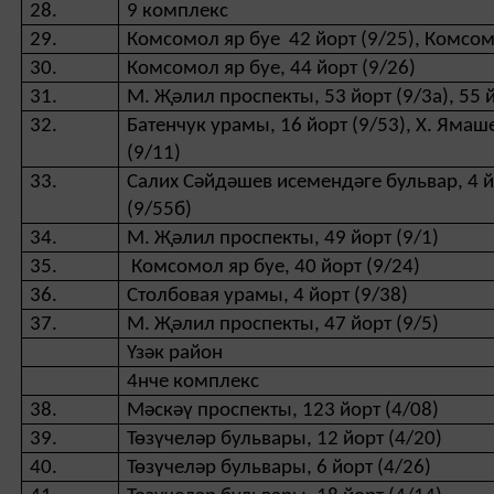
28.
9 комплекс
29.
Комсомол яр буе 42 йорт (9/25), Комсомо
30.
Комсомол яр буе, 44 йорт (9/26)
31.
М. Җәлил проспекты, 53 йорт (9/3а), 55 й
32.
Батенчук урамы, 16 йорт (9/53), Х. Ямаш
(9/11)
33.
Салих Сәйдәшев исемендәге бульвар, 4 йо
(9/55б)
34.
М. Җәлил проспекты, 49 йорт (9/1)
35.
Комсомол яр буе, 40 йорт (9/24)
36.
Столбовая урамы, 4 йорт (9/38)
37.
М. Җәлил проспекты, 47 йорт (9/5)
Үзәк район
4нче комплекс
38.
Мәскәү проспекты, 123 йорт (4/08)
39.
Төзүчеләр бульвары, 12 йорт (4/20)
40.
Төзүчеләр бульвары, 6 йорт (4/26)