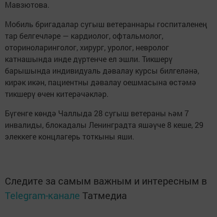
Мавзютова.
Мобиль бригадалар сугыш ветераннары госпиталенең
тар белгечләре — кардиолог, офтальмолог,
оториноларинголог, хирург, уролог, невролог
катнашында инде дүртенче ел эшли. Тикшерү
барышында индивидуаль дәвалау курсы билгеләнә,
кирәк икән, пациентны дәвалау оешмасына өстәмә
тикшерү өчен китерәчәкләр.
Бүгенге көндә Чаллыда 28 сугыш ветераны һәм 7
инвалиды, блокадалы Ленинградта яшәүче 8 кеше, 29
элеккеге концлагерь тоткыны яши.
Следите за самым важным и интересным в
Telegram-канале
Татмедиа