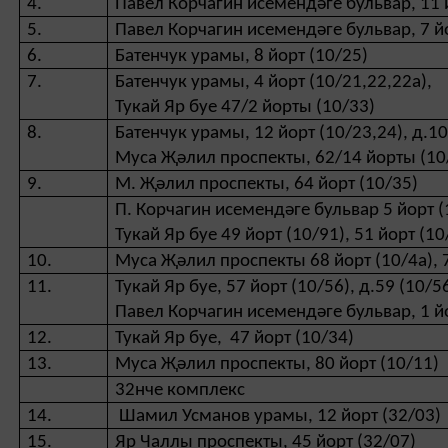
4.
Павел Корчагин исемендәге бульвар, 11 
5.
Павел Корчагин исемендәге бульвар, 7 й
6.
Батенчук урамы, 8 йорт (10/25)
7.
Батенчук урамы, 4 йорт (10/21,22,22а),
Тукай Яр буе 47/2 йорты (10/33)
8.
Батенчук урамы, 12 йорт (10/23,24), д.10
Муса Җәлил проспекты, 62/14 йорты (10/
9.
М. Җәлил проспекты, 64 йорт (10/35)
П. Корчагин исемендәге бульвар 5 йорт (
Тукай Яр буе 49 йорт (10/91), 51 йорт (10
10.
Муса Җәлил проспекты 68 йорт (10/4а), 7
11.
Тукай Яр буе, 57 йорт (10/56), д.59 (10/5
Павел Корчагин исемендәге бульвар, 1 й
12.
Тукай Яр буе, 47 йорт (10/34)
13.
Муса Җәлил проспекты, 80 йорт (10/11)
32нче комплекс
14.
Шамил Усманов урамы, 12 йорт (32/03)
15.
Яр Чаллы проспекты, 45 йорт (32/07)