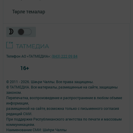
Төрле темалар
Телефон АО «ТАТМЕДИА»:
(843) 222 09 84
16+
© 2011 - 2026. Шәһри Чаллы. Все права защищены.
© ТАТМЕДИА. Все материалы, размещенные на сайте, защищены
законом.
Перепечатка, воспроизведение и распространение в любом объеме
информации,
размещенной на сайте, возможна только с письменного согласия
редакций СМИ.
При поддержке Республиканского агентства по печати и массовым
коммуникациям.
Наименование СМИ: Шəhри Чаллы