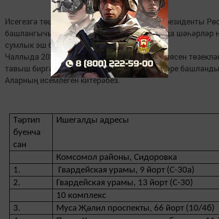
Исегезгә төшерәбез, әлеге программа ТР Президенты Р
башлангычы белән кабул ителде һәм өч елда шәһәрләр 
сумлык эш башкарылачак.
Чаллыда 2022 елда 119 йорт яны территориясен төзеклә
тавыш биргән ишегалларында ремонт эшләре башланды
Аларның исемлеген китерәбез.
Тәртип
Ишегалды адресы
буенча
сан
Комсомол районы, Сидоровка
1.
Гвардейская урамы, 9 йорт (С-30а)
2.
Гвардейская урамы, 13 йорт (С-30)
10 комплекс
3.
Муса Җәлил проспекты, 66 йорт (10/4б)