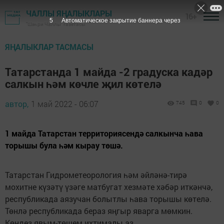
ЧАЛЛЫ ЯҢАЛЫКЛАРЫ
16+
4
Автоматическое закрытие баннера через
"Шәһри Чаллы" газетасы
ЯҢАЛЫКЛАР ТАСМАСЫ
Татарстанда 1 майда -2 градуска кадәр
салкын һәм көчле җил көтелә
автор,
1 май 2022 - 06:07
745
0
0
1 майда Татарстан территориясендә салкынча һава
торышы була һәм кырау төшә.
Татарстан Гидрометеорология һәм әйләнә-тирә
мохитне күзәтү үзәге матбугат хезмәте хәбәр иткәнчә,
республикада аязучан болытлы һава торышы көтелә.
Төнлә республикада бераз яңгыр яварга мөмкин.
Көндез явым-төшем ихтималы аз.