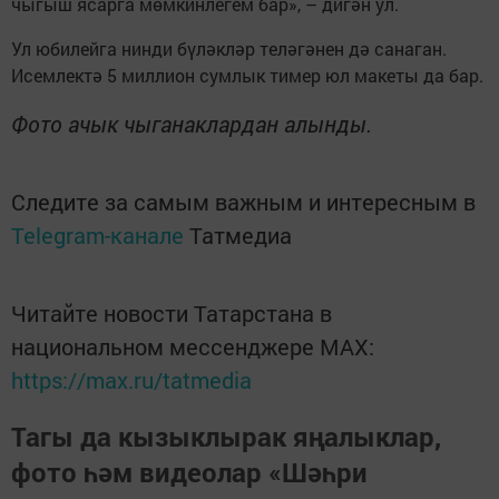
чыгыш ясарга мөмкинлегем бар», – дигән ул.
Ул юбилейга нинди бүләкләр теләгәнен дә санаган.
Исемлектә 5 миллион сумлык тимер юл макеты да бар.
Фото ачык чыганаклардан алынды.
Следите за самым важным и интересным в
Telegram-канале
Татмедиа
Читайте новости Татарстана в
национальном мессенджере MАХ:
https://max.ru/tatmedia
Тагы да кызыклырак яңалыклар,
фото һәм видеолар «Шәһри