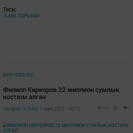
Теги:
ҺАВА ТОРЫШЫ
ШОУ-БИЗНЕС
Филипп Киркоров 22 миллион сумлык
костюм алган
Зөлфия ГАЛИМ,
1 май 2022 - 00:15
1073
0
0