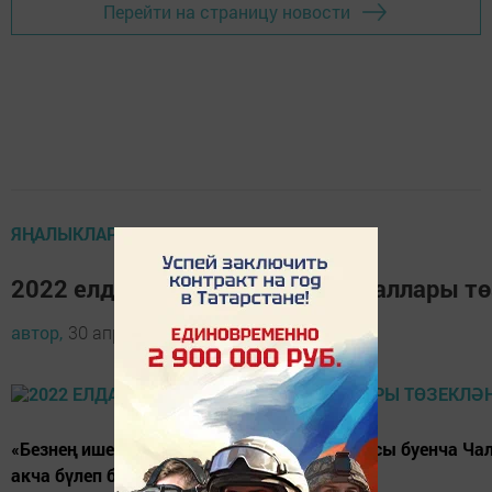
Перейти на страницу новости
ЯҢАЛЫКЛАР ТАСМАСЫ
2022 елда Чаллыда нинди ишегаллары т
автор,
30 апрель 2022 - 13:00
«Безнең ишегалды» республика программасы буенча Чал
акча бүлеп бирелә.