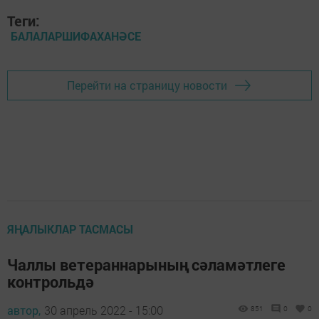
Теги:
БАЛАЛАРШИФАХАНӘСЕ
Перейти на страницу новости
ЯҢАЛЫКЛАР ТАСМАСЫ
Чаллы ветераннарының сәламәтлеге
контрольдә
автор,
30 апрель 2022 - 15:00
851
0
0