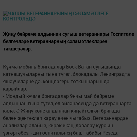
Җиңү бәйрәме алдыннан сугыш ветераннары Госпитале
белгечләре ветераннарның сәламәтлекләрен
тикшерәләр.
Күчмә мобиль бригадалар Бөек Ватан сугышында
катнашучыларны гына түгел, блокадалы Ленинградта
яшәүчеләрне дә, концлагерь тоткыннарын да
карыйлар.
- Мондый күчмә бригадалар 9нчы май бәйрәме
алдыннан гына түгел, ел әйләнәсендә дә ветераннарга
килә. Ә Җиңү көне алдыннан киңәйтелгән бригада
белән җентекләп карау өчен чыгабыз. Ветераннардан
анализлар алабыз, кирәк икән, дәвалау курсын
үзгәртәбез, - ди госпитальнең баш табибы Резеда