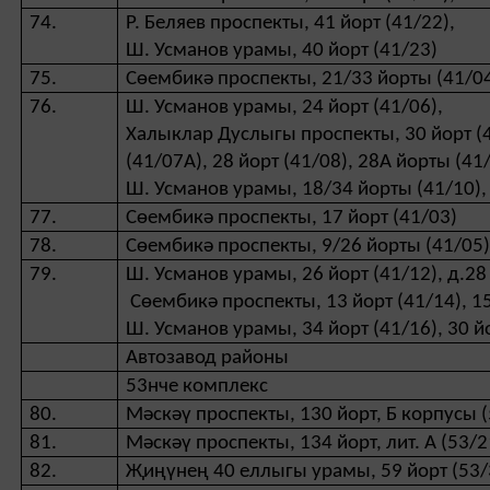
74.
Р. Беляев проспекты, 41 йорт (41/22),
Ш. Усманов урамы, 40 йорт (41/23)
75.
Сөембикә проспекты, 21/33 йорты (41/0
76.
Ш. Усманов урамы, 24 йорт (41/06),
Халыклар Дуслыгы проспекты, 30 йорт (
(41/07А), 28 йорт (41/08), 28А йорты (41
Ш. Усманов урамы, 18/34 йорты (41/10), 
77.
Сөембикә проспекты, 17 йорт (41/03)
78.
Сөембикә проспекты, 9/26 йорты (41/05
79.
Ш. Усманов урамы, 26 йорт (41/12), д.28 
Сөембикә проспекты, 13 йорт (41/14), 15
Ш. Усманов урамы, 34 йорт (41/16), 30 й
Автозавод районы
53нче комплекс
80.
Мәскәү проспекты, 130 йорт, Б корпусы (
81.
Мәскәү проспекты, 134 йорт, лит. А (53/2
82.
Җиңүнең 40 еллыгы урамы, 59 йорт (53/