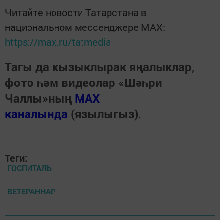
Читайте новости Татарстана в
национальном мессенджере MАХ:
https://max.ru/tatmedia
Тагы да кызыклырак яңалыклар,
фото һәм видеолар «Шәһри
Чаллы»ның
MAX
каналында
(язылыгыз).
Теги:
ГОСПИТАЛЬ
ВЕТЕРАННАР