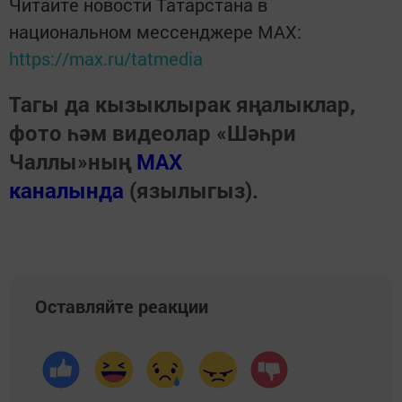
Читайте новости Татарстана в
национальном мессенджере MАХ:
https://max.ru/tatmedia
Тагы да кызыклырак яңалыклар,
фото һәм видеолар «Шәһри
Чаллы»ның
MAX
каналында
(язылыгыз).
Оставляйте реакции