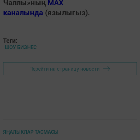
Чаллы»ның
MAX
каналында
(язылыгыз).
Теги:
ШОУ БИЗНЕС
Перейти на страницу новости
ЯҢАЛЫКЛАР ТАСМАСЫ