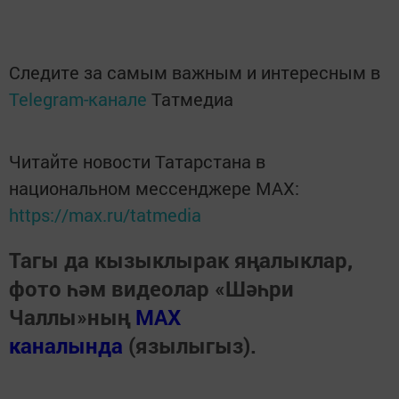
Следите за самым важным и интересным в
Telegram-канале
Татмедиа
Читайте новости Татарстана в
национальном мессенджере MАХ:
https://max.ru/tatmedia
Тагы да кызыклырак яңалыклар,
фото һәм видеолар «Шәһри
Чаллы»ның
MAX
каналында
(язылыгыз).