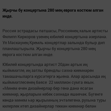
Җырчы бу концертына 280 мең еврога костюм алган
инде.
Россия эстрадасы патшасы, Россиянең халык артисты
Филипп Киркоров үзенең юбилей концертына әзерләнә.
Ул Мәскәүнең Кремль концертлар залында булыр дип
планлаштырыла. Җырчы бу концертына 280 мең
еврога костюм алган инде.
Юбилей концертында артист 20дән артык иң
кыйммәтле, иң затлы брендлы сәхнә киемнәрен
тамашачыларга күрсәтергә җыена. Алар арасында иң
кыйммәтлесенең бәясе 22 миллион сумга якын.
«Минем өчен дизайнерлар бер генә данә ясаган
киемнәр, җырларым кебек сәхнәдә яшәячәк. Бүгенге
көндә минем һәр җырымның эчтәлегенә, рухына туры
килерлек итеп дизайнерлар теккән киемнәр белән