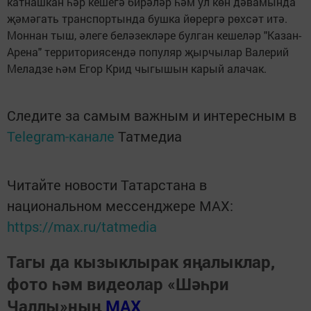
катнашкан һәр кешегә бирәләр һәм ул көн дәвамында
җәмәгать транспортында бушка йөрергә рөхсәт итә.
Моннан тыш, әлеге беләзекләре булган кешеләр "Казан-
Арена" территориясендә популяр җырчылар Валерий
Меладзе һәм Егор Крид чыгышын карый алачак.
Следите за самым важным и интересным в
Telegram-канале
Татмедиа
Читайте новости Татарстана в
национальном мессенджере MАХ:
https://max.ru/tatmedia
Тагы да кызыклырак яңалыклар,
фото һәм видеолар «Шәһри
Чаллы»ның
MAX