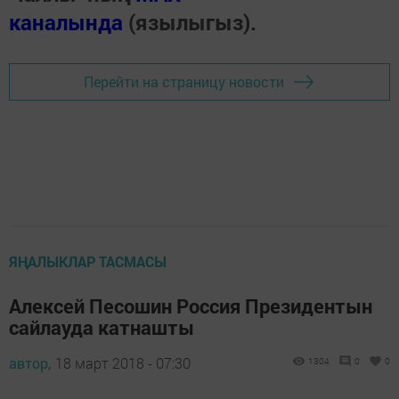
каналында
(язылыгыз).
Перейти на страницу новости
ЯҢАЛЫКЛАР ТАСМАСЫ
Алексей Песошин Россия Президентын
сайлауда катнашты
автор,
18 март 2018 - 07:30
1304
0
0