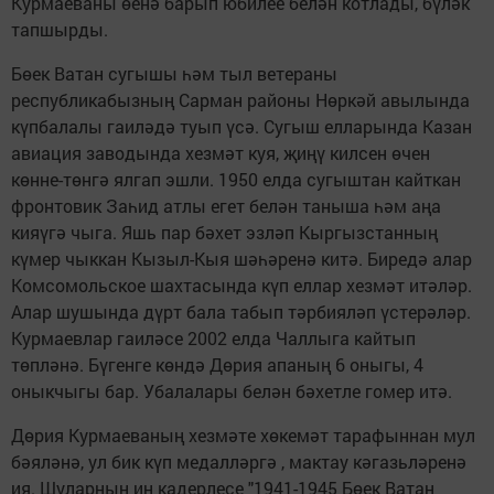
Курмаеваны өенә барып юбилее белән котлады, бүләк
тапшырды.
Бөек Ватан сугышы һәм тыл ветераны
республикабызның Сарман районы Нөркәй авылында
күпбалалы гаиләдә туып үсә. Сугыш елларында Казан
авиация заводында хезмәт куя, җиңү килсен өчен
көнне-төнгә ялгап эшли. 1950 елда сугыштан кайткан
фронтовик Заһид атлы егет белән таныша һәм аңа
кияүгә чыга. Яшь пар бәхет эзләп Кыргызстанның
күмер чыккан Кызыл-Кыя шәһәренә китә. Биредә алар
Комсомольское шахтасында күп еллар хезмәт итәләр.
Алар шушында дүрт бала табып тәрбияләп үстерәләр.
Курмаевлар гаиләсе 2002 елда Чаллыга кайтып
төпләнә. Бүгенге көндә Дөрия апаның 6 оныгы, 4
оныкчыгы бар. Убалалары белән бәхетле гомер итә.
Дөрия Курмаеваның хезмәте хөкемәт тарафыннан мул
бәяләнә, ул бик күп медалләргә , мактау кәгазьләренә
ия. Шуларның иң кадерлесе "1941-1945 Бөек Ватан