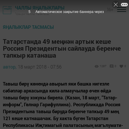
ЧАЛЛЫ ЯҢАЛЫКЛАРЫ
16+
4
Автоматическое закрытие баннера через
"Шәһри Чаллы" газетасы
ЯҢАЛЫКЛАР ТАСМАСЫ
Татарстанда 49 меңнән артык кеше
Россия Президентын сайлауда беренче
тапкыр катанаша
автор,
18 март 2018 - 07:56
1287
0
0
Тавыш бирү көнендә авырып яки башка нигезле
сәбәпләр аркасында килә алмаучылар өчен өйдә
тавыш бирү хокукы бирелә. (Казан, 18 март, "Татар-
информ", Гөлнар Гарифуллина). Республикада Россия
Президентына тавыш бирүдә беренче тапкыр 49 мең
121 кеше катнашачак. Бу хакта бүген Татарстан
Республикасы Иҗтимагый палатасының мәгълүмати-