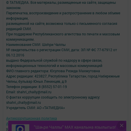
© ТАТМЕДИА. Все материалы, размещенные на сайте, защищены
законом.
Перепечатка, воспроизведение и распространение в любом объеме
информации,
размещенной на сайте, возможна только с письменного согласия
редакций СМИ.
При поддержке Республиканского агентства по печати и массовым
коммуникациям.
Наименование СМИ: Шəhри Чаллы
№ свидетельства о регистрации СМИ, дата: ЭЛ № ФС 77-67912 от
06.12.2016
выдано Федеральной службой по надзору в сфере связи,
информационных технологий и массовых коммуникаций
ФИО главного редактора: Юсупова Резида Махмутовна
Адрес редакции: 423827, Республика Татарстан, город Набережные
Челны, бульвар Юных Ленинцев, д.9
Телефон редакции: 8 (8552) 57-01-19
Email: shahri_chally@mail.ru
О фактах коррупции сообщить по электронному адресу:
shahri_chally@mail.ru
Учредитель СМИ: АО «ТАТМЕДИА»
Антикоррупционная политика
АО «ТАТМЕДИА» использует «cookie»
для персонализации сервисов и
"Шәһри Чаллы" MAX каналына язылыгыз!
удобства пользователей сайтом.