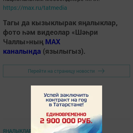
https://max.ru/tatmedia
Тагы да кызыклырак яңалыклар,
фото һәм видеолар «Шәһри
Чаллы»ның
MAX
каналында
(язылыгыз).
Перейти на страницу новости
ЯҢАЛЫКЛАР ТАСМАСЫ