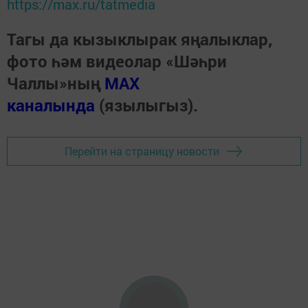
https://max.ru/tatmedia
Тагы да кызыклырак яңалыклар,
фото һәм видеолар «Шәһри
Чаллы»ның
MAX
каналында
(язылыгыз).
Перейти на страницу новости