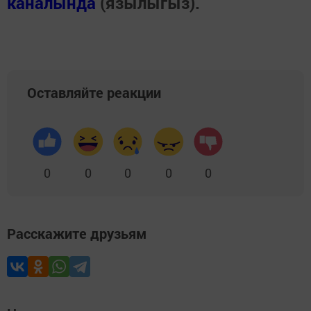
каналында
(язылыгыз).
Оставляйте реакции
0
0
0
0
0
Расскажите друзьям