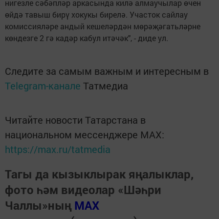
нигезле сәбәпләр аркасында килә алмаучылар өчен
өйдә тавыш бирү хокукы бирелә. Участок сайлау
комиссияләре андый кешеләрдән мөрәҗәгатьләрне
көндезге 2 гә кадәр кабул итәчәк", - диде ул.
Следите за самым важным и интересным в
Telegram-канале
Татмедиа
Читайте новости Татарстана в
национальном мессенджере MАХ:
https://max.ru/tatmedia
Тагы да кызыклырак яңалыклар,
фото һәм видеолар «Шәһри
Чаллы»ның
MAX