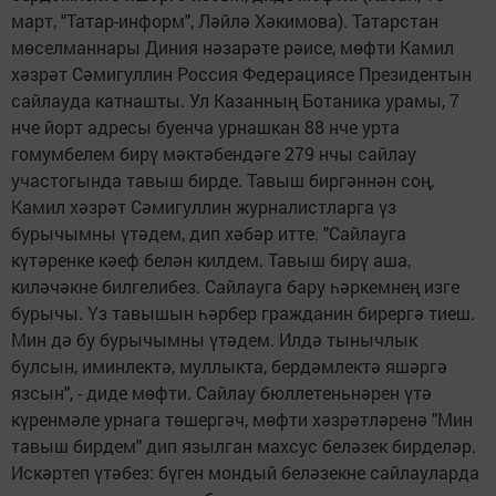
март, "Татар-информ", Ләйлә Хәкимова). Татарстан
мөселманнары Диния нәзарәте рәисе, мөфти Камил
хәзрәт Сәмигуллин Россия Федерациясе Президентын
сайлауда катнашты. Ул Казанның Ботаника урамы, 7
нче йорт адресы буенча урнашкан 88 нче урта
гомумбелем бирү мәктәбендәге 279 нчы сайлау
участогында тавыш бирде. Тавыш биргәннән соң,
Камил хәзрәт Сәмигуллин журналистларга үз
бурычымны үтәдем, дип хәбәр итте. "Сайлауга
күтәренке кәеф белән килдем. Тавыш бирү аша,
киләчәкне билгелибез. Сайлауга бару һәркемнең изге
бурычы. Үз тавышын һәрбер гражданин бирергә тиеш.
Мин дә бу бурычымны үтәдем. Илдә тынычлык
булсын, иминлектә, муллыкта, бердәмлектә яшәргә
язсын", - диде мөфти. Сайлау бюллетеньнәрен үтә
күренмәле урнага төшергәч, мөфти хәзрәтләренә "Мин
тавыш бирдем" дип язылган махсус беләзек бирделәр.
Искәртеп үтәбез: бүген мондый беләзекне сайлауларда