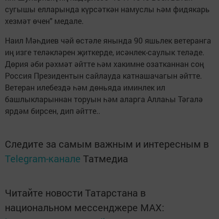
сугышы елларында күрсәткән намуслы һәм фидякарь
хезмәт өчен" медале.
Наил Мәһдиев чәй өстәле янында 90 яшьлек ветеранга
иң изге теләкләрен җиткерде, исәнлек-саулык теләде.
Дөрия әби рәхмәт әйтте һәм хакимне озатканнан соң
Россия Президентын сайлауда катнашачагын әйтте.
Ветеран илебездә һәм дөньяда иминлек ил
башлыкларыннан торуын һәм аларга Аллаһы Тәгалә
ярдәм бирсен, дип әйтте..
Следите за самым важным и интересным в
Telegram-канале
Татмедиа
Читайте новости Татарстана в
национальном мессенджере MАХ: