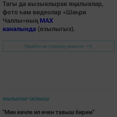
Тагы да кызыклырак яңалыклар,
фото һәм видеолар «Шәһри
Чаллы»ның
MAX
каналында
(язылыгыз).
Перейти на страницу новости
ЯҢАЛЫКЛАР ТАСМАСЫ
"Мин көчле ил өчен тавыш бирәм"