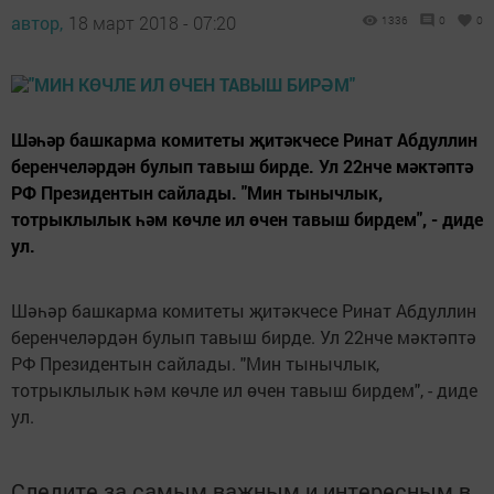
автор,
18 март 2018 - 07:20
1336
0
0
Шәһәр башкарма комитеты җитәкчесе Ринат Абдуллин
беренчеләрдән булып тавыш бирде. Ул 22нче мәктәптә
РФ Президентын сайлады. "Мин тынычлык,
тотрыклылык һәм көчле ил өчен тавыш бирдем", - диде
ул.
Шәһәр башкарма комитеты җитәкчесе Ринат Абдуллин
беренчеләрдән булып тавыш бирде. Ул 22нче мәктәптә
РФ Президентын сайлады. "Мин тынычлык,
тотрыклылык һәм көчле ил өчен тавыш бирдем", - диде
ул.
Следите за самым важным и интересным в