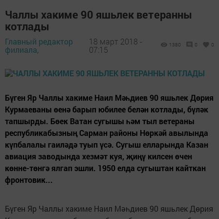
Чаллы хакиме 90 яшьлек ветеранны
котлады
Главный редактор
18 март 2018 -
1380
0
0
филиала,
07:15
Бүген Яр Чаллы хакиме Наил Мәһдиев 90 яшьлек Дөрия
Курмаеваны өенә барып юбилее белән котлады, бүләк
тапшырды. Бөек Ватан сугышы һәм тыл ветераны
республикабызның Сарман районы Нөркәй авылында
күпбалалы гаиләдә туып үсә. Сугыш елларында Казан
авиация заводында хезмәт куя, җиңү килсен өчен
көнне-төнгә ялгап эшли. 1950 елда сугыштан кайткан
фронтовик...
Бүген Яр Чаллы хакиме Наил Мәһдиев 90 яшьлек Дөрия