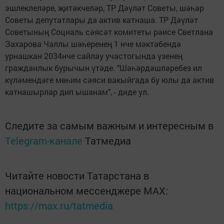
эшлеклеләре, җитәкчеләр, ТР Дәүләт Советы, шәһәр
Советы депутатлары да актив катнаша. ТР Дәүләт
Советының Социаль сәясәт комитеты рәисе Светлана
Захарова Чаллы шәһеренең 1 нче мәктәбендә
урнашкан 2034нче сайлау участогында үзенең
гражданлык бурычын үтәде. "Шәһәрдәшләребез ил
күләмендәге мөһим сәяси вакыйгада бу юлы да актив
катнашырлар дип ышанам", - диде ул.
Следите за самым важным и интересным в
Telegram-канале
Татмедиа
Читайте новости Татарстана в
национальном мессенджере MАХ:
https://max.ru/tatmedia