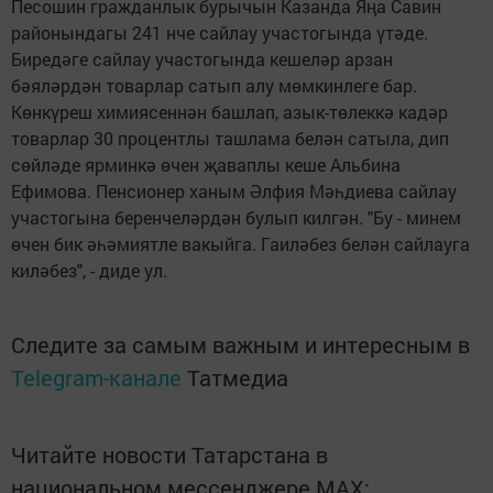
Песошин гражданлык бурычын Казанда Яңа Савин
районындагы 241 нче сайлау участогында үтәде.
Биредәге сайлау участогында кешеләр арзан
бәяләрдән товарлар сатып алу мөмкинлеге бар.
Көнкүреш химиясеннән башлап, азык-төлеккә кадәр
товарлар 30 процентлы ташлама белән сатыла, дип
сөйләде ярминкә өчен җаваплы кеше Альбина
Ефимова. Пенсионер ханым Әлфия Мәһдиева сайлау
участогына беренчеләрдән булып килгән. "Бу - минем
өчен бик әһәмиятле вакыйга. Гаиләбез белән сайлауга
киләбез", - диде ул.
Следите за самым важным и интересным в
Telegram-канале
Татмедиа
Читайте новости Татарстана в
национальном мессенджере MАХ: