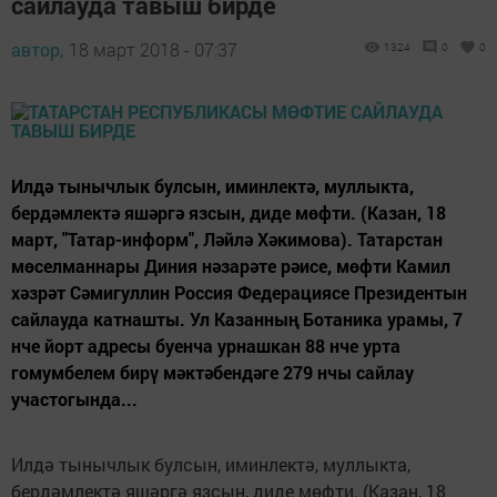
сайлауда тавыш бирде
автор,
18 март 2018 - 07:37
1324
0
0
Илдә тынычлык булсын, иминлектә, муллыкта,
бердәмлектә яшәргә язсын, диде мөфти. (Казан, 18
март, "Татар-информ", Ләйлә Хәкимова). Татарстан
мөселманнары Диния нәзарәте рәисе, мөфти Камил
хәзрәт Сәмигуллин Россия Федерациясе Президентын
сайлауда катнашты. Ул Казанның Ботаника урамы, 7
нче йорт адресы буенча урнашкан 88 нче урта
гомумбелем бирү мәктәбендәге 279 нчы сайлау
участогында...
Илдә тынычлык булсын, иминлектә, муллыкта,
бердәмлектә яшәргә язсын, диде мөфти. (Казан, 18