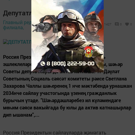
Депутатлар үрнәк күрсәтә
Главный редактор
18 март 2018 -
1427
0
0
филиала,
07:25
Россия Президентын сайлауларда җәмәгать
эшлеклеләре, җитәкчеләр, ТР Дәүләт Советы, шәһәр
Советы депутатлары да актив катнаша. ТР Дәүләт
Советының Социаль сәясәт комитеты рәисе Светлана
Захарова Чаллы шәһеренең 1 нче мәктәбендә урнашкан
2034нче сайлау участогында үзенең гражданлык
бурычын үтәде. "Шәһәрдәшләребез ил күләмендәге
мөһим сәяси вакыйгада бу юлы да актив катнашырлар
дип ышанам",...
Россия Президентын сайлауларда җәмәгать