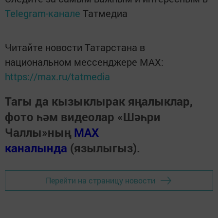
Telegram-канале
Татмедиа
Читайте новости Татарстана в
национальном мессенджере MАХ:
https://max.ru/tatmedia
Тагы да кызыклырак яңалыклар,
фото һәм видеолар «Шәһри
Чаллы»ның
MAX
каналында
(язылыгыз).
Перейти на страницу новости