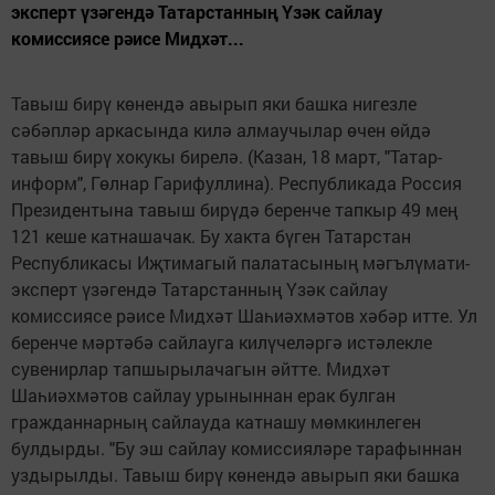
эксперт үзәгендә Татарстанның Үзәк сайлау
комиссиясе рәисе Мидхәт...
Тавыш бирү көнендә авырып яки башка нигезле
сәбәпләр аркасында килә алмаучылар өчен өйдә
тавыш бирү хокукы бирелә. (Казан, 18 март, "Татар-
информ", Гөлнар Гарифуллина). Республикада Россия
Президентына тавыш бирүдә беренче тапкыр 49 мең
121 кеше катнашачак. Бу хакта бүген Татарстан
Республикасы Иҗтимагый палатасының мәгълүмати-
эксперт үзәгендә Татарстанның Үзәк сайлау
комиссиясе рәисе Мидхәт Шаһиәхмәтов хәбәр итте. Ул
беренче мәртәбә сайлауга килүчеләргә истәлекле
сувенирлар тапшырылачагын әйтте. Мидхәт
Шаһиәхмәтов сайлау урыныннан ерак булган
гражданнарның сайлауда катнашу мөмкинлеген
булдырды. "Бу эш сайлау комиссияләре тарафыннан
уздырылды. Тавыш бирү көнендә авырып яки башка