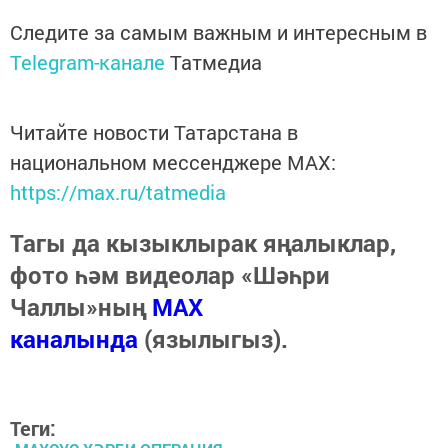
Следите за самым важным и интересным в
Telegram-канале
Татмедиа
Читайте новости Татарстана в
национальном мессенджере MАХ:
https://max.ru/tatmedia
Тагы да кызыклырак яңалыклар,
фото һәм видеолар «Шәһри
Чаллы»ның
MAX
каналында
(язылыгыз).
Теги: