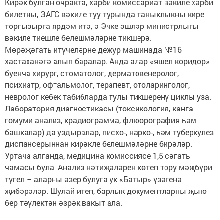
Кирәк булган очракта, хәрби комиссариат вәкиле хәрби
билетны, ЗАГС вәкиле туу турында таныклыкны кире
торгызырга ярдәм итә, ә Эчке эшләр министрлыгы
вәкиле тиешле белешмәләрне тикшерә.
Мөрәҗәгать итүчеләрне дежур машинада №16
хастаханәгә алып баралар. Анда алар «яшел коридор»
буенча хирург, стоматолог, дерматовенеролог,
психиатр, офтальмолог, терапевт, отоларинголог,
невролог кебек табибларда тулы тикшеренү циклы уза.
Лаборатория диагностикасы (токсикология, канга
гомуми анализ, крадиограмма, флюорография һәм
башкалар) да уздыралар, писхо-, нарко-, һәм туберкулез
диспансерыннан кирәкле белешмәләрне бирәләр.
Уртача алганда, медицина комиссиясе 1,5 сәгать
чамасы була. Анализ нәтиҗәләрен көтеп тору мәҗбүри
түгел – аларны әзер булуга ук «Батыр» үзәгенә
җибәрәләр. Шулай итеп, барлык документларны җыю
бер тәүлектән әзрәк вакыт ала.