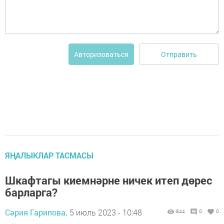
Отправить
Авторизоваться
ЯҢАЛЫКЛАР ТАСМАСЫ
Шкафтагы киемнәрне ничек итеп дөрес
барларга?
Сәрия Гарипова,
5 июль 2023 - 10:48
844
0
0