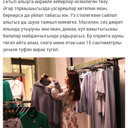
сатып алырга кирәкле әйберләр исемлеген төзү.
Әгәр тормышыгызда үзгәрешләр көтелми икән,
бернәрсә дә уйлап табасы юк. Үз стилегезне сайлап
алыгыз да, шуна таянып киенегез. Мәсәлән, сез декрет
ялында утыручы әни икән, димәк, күп вакытыгызны
балалар мәйданчыгында уздырасыз. Бу очракта шуны
төгәл әйтә алам, сезгә мини итәк һәм 15 сантиметрлы
үкчәле туфли кирәк түгел.