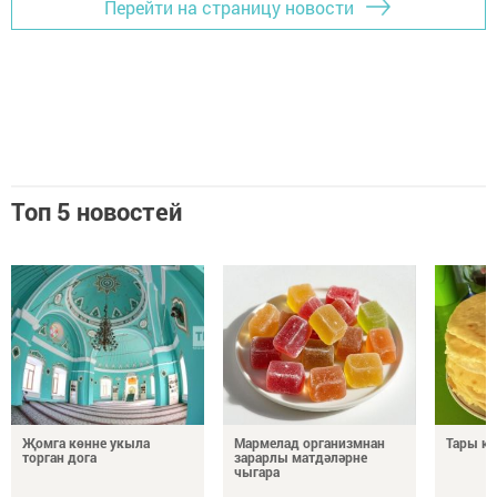
Перейти на страницу новости
Топ 5 новостей
Җомга көнне укыла
Мармелад организмнан
Тары к
торган дога
зарарлы матдәләрне
чыгара