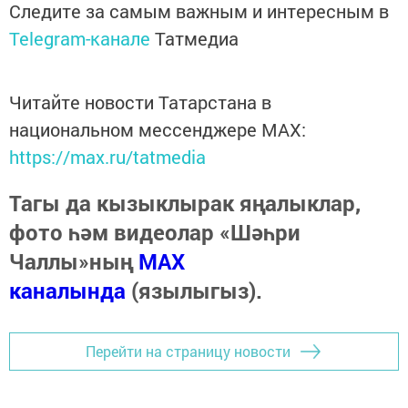
Следите за самым важным и интересным в
Telegram-канале
Татмедиа
Читайте новости Татарстана в
национальном мессенджере MАХ:
https://max.ru/tatmedia
Тагы да кызыклырак яңалыклар,
фото һәм видеолар «Шәһри
Чаллы»ның
MAX
каналында
(язылыгыз).
Перейти на страницу новости