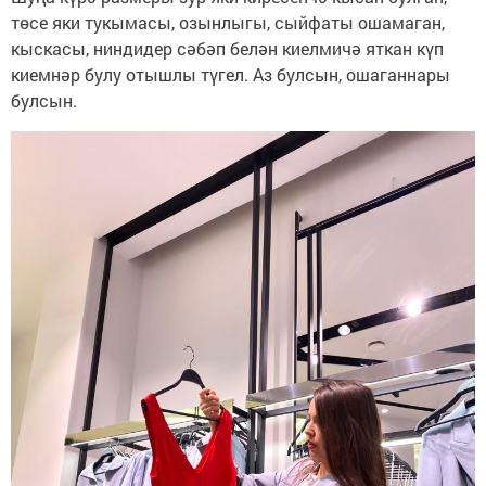
төсе яки тукымасы, озынлыгы, сыйфаты ошамаган,
кыскасы, ниндидер сәбәп белән киелмичә яткан күп
киемнәр булу отышлы түгел. Аз булсын, ошаганнары
булсын.