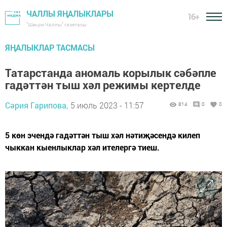
ЧАЛЛЫ ЯҢАЛЫКЛАРЫ
16+
"Шәһри Чаллы" газетасы
ЯҢАЛЫКЛАР ТАСМАСЫ
Татарстанда аномаль корылык сәбәпле
гадәттән тыш хәл режимы кертелде
Сәрия Гарипова,
5 июль 2023 - 11:57
814
0
0
5 көн эчендә гадәттән тыш хәл нәтиҗәсендә килеп
чыккан кыенлыклар хәл ителергә тиеш.