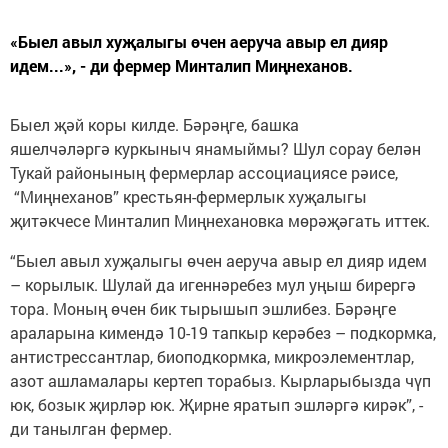
«Быел авыл хуҗалыгы өчен аеруча авыр ел дияр
идем...», - ди фермер Минталип Миңнеханов.
Быел җәй коры килде. Бәрәңге, башка
яшелчәләргә куркыныч янамыймы? Шул сорау белән
Тукай районының фермерлар ассоциациясе рәисе,
“Миңнеханов” крестьян-фермерлык хуҗалыгы
җитәкчесе Минталип Миңнехановка мөрәҗәгать иттек.
“Быел авыл хуҗалыгы өчен аеруча авыр ел дияр идем
– корылык. Шулай да игеннәребез мул уңыш бирергә
тора. Моның өчен бик тырышып эшлибез. Бәрәңге
араларына кимендә 10-19 тапкыр керәбез – подкормка,
антистрессантлар, биоподкормка, микроэлементлар,
азот ашламалары кертеп торабыз. Кырларыбызда чүп
юк, бозык җирләр юк. Җирне яратып эшләргә кирәк”, -
ди танылган фермер.