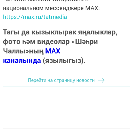
национальном мессенджере MАХ:
https://max.ru/tatmedia
Тагы да кызыклырак яңалыклар,
фото һәм видеолар «Шәһри
Чаллы»ның
MAX
каналында
(язылыгыз).
Перейти на страницу новости