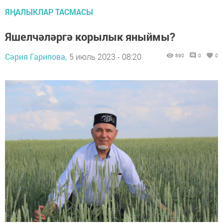
ЯҢАЛЫКЛАР ТАСМАСЫ
Яшелчәләргә корылык яныймы?
Сәрия Гарипова,
5 июль 2023 - 08:20
890
0
0