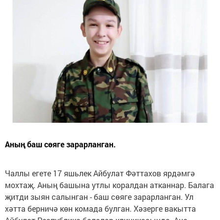
Аның баш сөяге зарарланган.
Чаллы егете 17 яшьлек Айбулат Фәттахов ярдәмгә
мохтаҗ. Аның башына утлы коралдан атканнар. Балага
җитди зыян салынган - баш сөяге зарарланган. Ул
хәтта берничә көн комада булган. Хәзерге вакытта