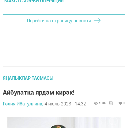
МАХСУС ХӘРБИ ОПЕРАЦИЯ
Перейти на страницу новости
ЯҢАЛЫКЛАР ТАСМАСЫ
Айбулатка ярдәм кирәк!
Гөлия Ибатуллина,
4 июль 2023 - 14:32
1036
0
0