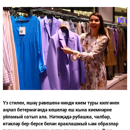
Үз стилен, яшәү рәвешенә нинди кием туры килгәнен
аңлап бетермәгәндә кешеләр еш кына киемнәрне
уйламый сатып ала. Нәтиҗәдә рубашка, чалбар,
итәкләр бер-берсе белән яраклашмый һәм образлар