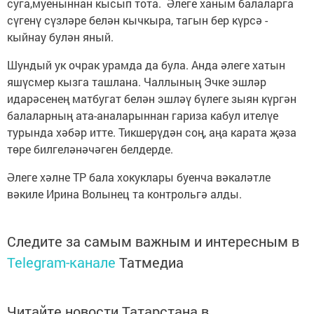
суга,муеныннан кысып тота. Әлеге ханым балаларга
сүгенү сүзләре белән кычкыра, тагын бер күрсә -
кыйнау булән яный.
Шундый ук очрак урамда да була. Анда әлеге хатын
яшүсмер кызга ташлана. Чаллының Эчке эшләр
идарәсенең матбугат белән эшләү бүлеге зыян күргән
балаларның ата-аналарыннан гариза кабул ителүе
турында хәбәр итте. Тикшерүдән соң, аңа карата җәза
төре билгеләнәчәген белдерде.
Әлеге хәлне ТР бала хокуклары буенча вәкаләтле
вәкиле Ирина Волынец та контрольгә алды.
Следите за самым важным и интересным в
Telegram-канале
Татмедиа
Читайте новости Татарстана в