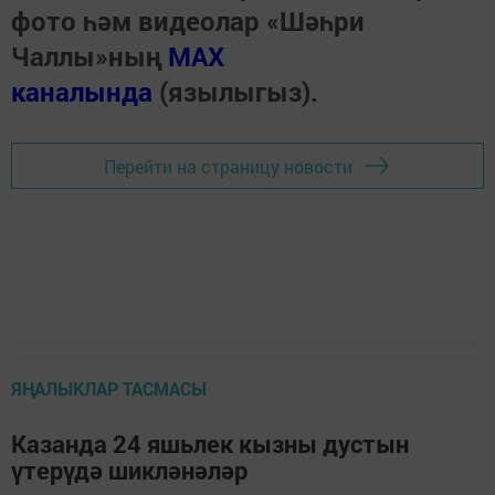
фото һәм видеолар «Шәһри
Чаллы»ның
MAX
каналында
(язылыгыз).
Перейти на страницу новости
ЯҢАЛЫКЛАР ТАСМАСЫ
Казанда 24 яшьлек кызны дустын
үтерүдә шикләнәләр