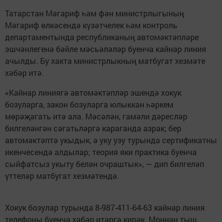
Татарстан Мәгариф һәм фән министрлыгының
Мәгариф өлкәсендә күзәтчелек һәм контроль
департаментында республиканың автомәктәпләре
эшчәнлегенә бәйле мәсьәләләр буенча кайнар линия
ачылды. Бу хакта министрлыкның матбугат хезмәте
хәбәр итә.
«Кайнар линиягә автомәктәпләр эшендә хокук
бозуларга, закон бозуларга юлыккан һәркем
мөрәҗәгать итә ала. Мәсәлән, гамәли дәресләр
билгеләнгән сәгатьләргә караганда азрак; бер
автомәктәптә укыдык, ә уку узу турында сертификатны
икенчесендә алдылар; теория яки практика буенча
сыйфатсыз укыту белән очраштык», — дип билгеләп
үттеләр матбугат хезмәтендә.
Хокук бозулар турында 8-987-411-64-63 кайнар линия
телефоны буенча хәбәр итәргә кирәк. Моннан тыш,