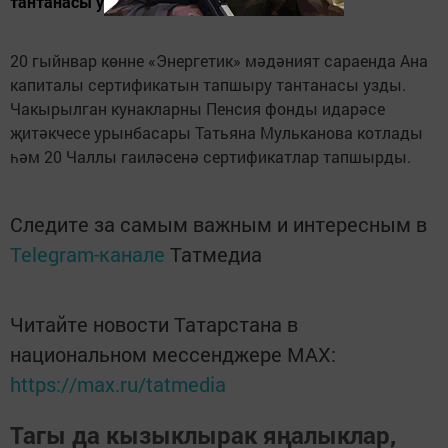
тантанасы узды
20 гыйнвар көнне «Энергетик» мәдәният сараенда Ана
капиталы сертификатын тапшыру тантанасы узды.
Чакырылган кунакларны Пенсия фонды идарәсе
җитәкчесе урынбасары Татьяна Мульканова котлады
һәм 20 Чаллы гаиләсенә сертификатлар тапшырды.
Следите за самым важным и интересным в
Telegram-канале
Татмедиа
Читайте новости Татарстана в
национальном мессенджере MАХ:
https://max.ru/tatmedia
Тагы да кызыклырак яңалыклар,