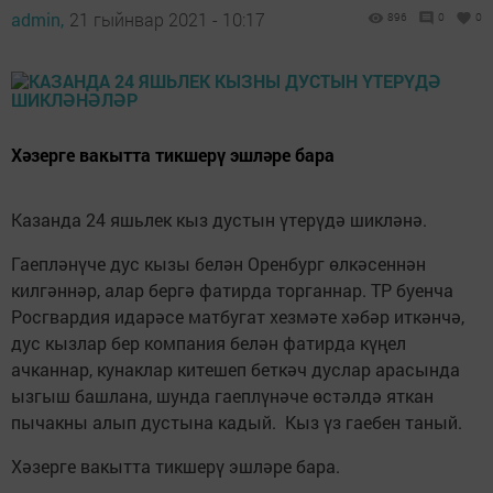
admin,
21 гыйнвар 2021 - 10:17
896
0
0
Хәзерге вакытта тикшерү эшләре бара
Казанда 24 яшьлек кыз дустын үтерүдә шикләнә.
Гаепләнүче дус кызы белән Оренбург өлкәсеннән
килгәннәр, алар бергә фатирда торганнар. ТР буенча
Росгвардия идарәсе матбугат хезмәте хәбәр иткәнчә,
дус кызлар бер компания белән фатирда күңел
ачканнар, кунаклар китешеп беткәч дуслар арасында
ызгыш башлана, шунда гаеплүнәче өстәлдә яткан
пычакны алып дустына кадый. Кыз үз гаебен таный.
Хәзерге вакытта тикшерү эшләре бара.