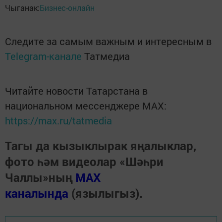
Чыганак:
Бизнес-онлайн
Следите за самым важным и интересным в
Telegram-канале
Татмедиа
Читайте новости Татарстана в
национальном мессенджере MАХ:
https://max.ru/tatmedia
Тагы да кызыклырак яңалыклар,
фото һәм видеолар «Шәһри
Чаллы»ның
MAX
каналында
(язылыгыз).