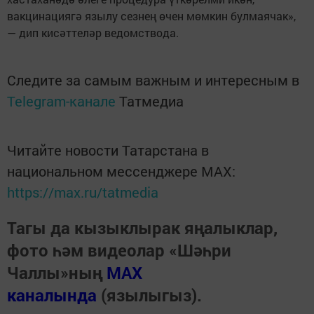
вакцинациягә язылу сезнең өчен мөмкин булмаячак»,
— дип кисәттеләр ведомствода.
Следите за самым важным и интересным в
Telegram-канале
Татмедиа
Читайте новости Татарстана в
национальном мессенджере MАХ:
https://max.ru/tatmedia
Тагы да кызыклырак яңалыклар,
фото һәм видеолар «Шәһри
Чаллы»ның
MAX
каналында
(язылыгыз).