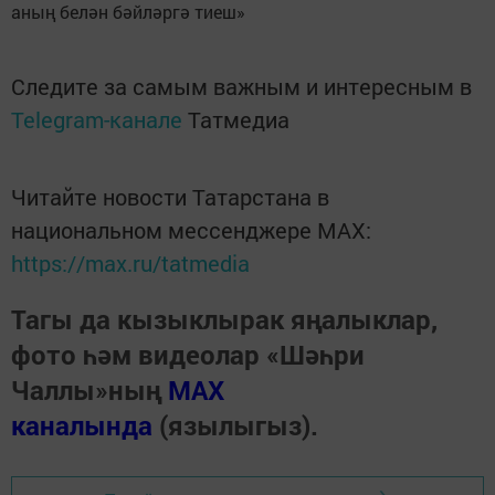
аның белән бәйләргә тиеш»
Следите за самым важным и интересным в
Telegram-канале
Татмедиа
Читайте новости Татарстана в
национальном мессенджере MАХ:
https://max.ru/tatmedia
Тагы да кызыклырак яңалыклар,
фото һәм видеолар «Шәһри
Чаллы»ның
MAX
каналында
(язылыгыз).