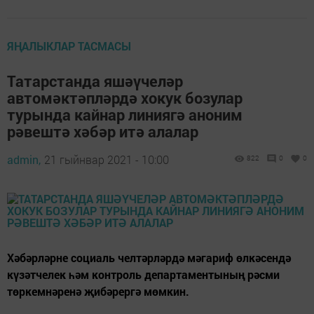
ЯҢАЛЫКЛАР ТАСМАСЫ
Татарстанда яшәүчеләр
автомәктәпләрдә хокук бозулар
турында кайнар линиягә аноним
рәвештә хәбәр итә алалар
admin,
21 гыйнвар 2021 - 10:00
822
0
0
Хәбәрләрне социаль челтәрләрдә мәгариф өлкәсендә
күзәтчелек һәм контроль департаментының рәсми
төркемнәренә җибәрергә мөмкин.