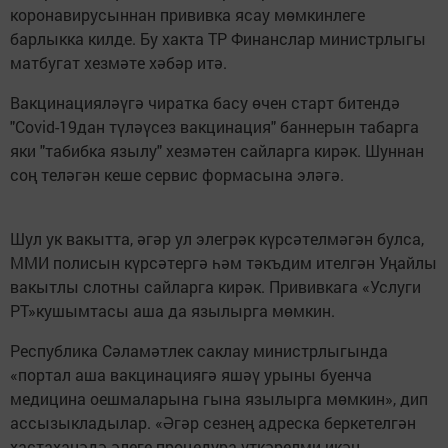
коронавирусыннан прививка ясау мөмкинлеге
барлыкка килде. Бу хакта ТР Финанслар министрлыгы
матбугат хезмәте хәбәр итә.
Вакцинацияләүгә чиратка басу өчен старт битендә
"Covid-19дан түләүсез вакцинация" баннерын табарга
яки "табибка язылу" хезмәтен сайларга кирәк. Шуннан
соң теләгән кеше сервис формасына эләгә.
Шул ук вакытта, әгәр ул элегрәк күрсәтелмәгән булса,
ММИ полисын күрсәтергә һәм тәкъдим ителгән Уңайлы
вакытлы слотны сайларга кирәк. Прививкага «Услуги
РТ»кушымтасы аша да язылырга мөмкин.
Республика Сәламәтлек саклау министрлыгында
«портал аша вакцинациягә яшәү урыны буенча
медицина оешмаларына гына язылырга мөмкин», дип
ассызыкладылар. «Әгәр сезнең адреска беркетелгән
хастаханәдә әлеге процедура үткәрелми икән,