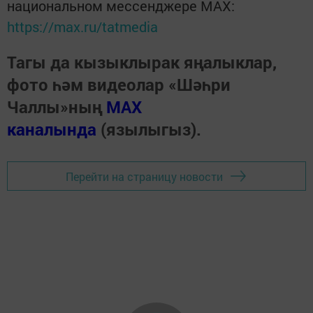
национальном мессенджере MАХ:
https://max.ru/tatmedia
Тагы да кызыклырак яңалыклар,
фото һәм видеолар «Шәһри
Чаллы»ның
MAX
каналында
(язылыгыз).
Перейти на страницу новости