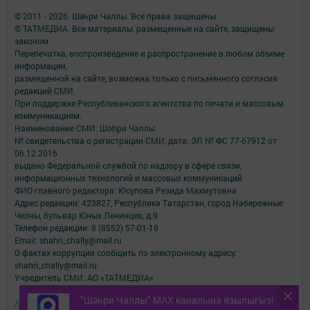
© 2011 - 2026. Шәһри Чаллы. Все права защищены.
© ТАТМЕДИА. Все материалы, размещенные на сайте, защищены
законом.
Перепечатка, воспроизведение и распространение в любом объеме
информации,
размещенной на сайте, возможна только с письменного согласия
редакций СМИ.
При поддержке Республиканского агентства по печати и массовым
коммуникациям.
Наименование СМИ: Шəhри Чаллы
№ свидетельства о регистрации СМИ, дата: ЭЛ № ФС 77-67912 от
06.12.2016
выдано Федеральной службой по надзору в сфере связи,
информационных технологий и массовых коммуникаций
ФИО главного редактора: Юсупова Резида Махмутовна
Адрес редакции: 423827, Республика Татарстан, город Набережные
Челны, бульвар Юных Ленинцев, д.9
Телефон редакции: 8 (8552) 57-01-19
Email: shahri_chally@mail.ru
О фактах коррупции сообщить по электронному адресу:
shahri_chally@mail.ru
Учредитель СМИ: АО «ТАТМЕДИА»
"Шәһри Чаллы" MAX каналына язылыгыз!
Антикоррупционная политика