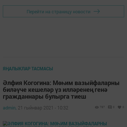
Перейти на страницу новости
ЯҢАЛЫКЛАР ТАСМАСЫ
Әлфия Когогина: Мөһим вазыйфаларны
биләүче кешеләр үз илләренең генә
гражданнары булырга тиеш
admin,
21 гыйнвар 2021 - 10:32
787
0
0