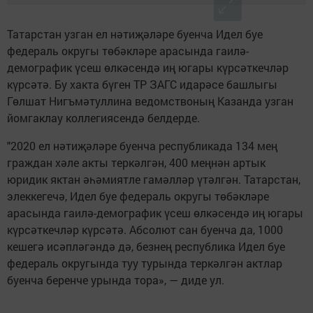
Татарстан узган ел нәтиҗәләре буенча Идел буе
федераль округы төбәкләре арасында гаилә-
демографик үсеш өлкәсендә иң югары күрсәткечләр
күрсәтә. Бу хакта бүген ТР ЗАГС идарәсе башлыгы
Гөлшат Нигъмәтуллина ведомствоның Казанда узган
йомгаклау коллегиясендә белдерде.
"2020 ел нәтиҗәләре буенча республикада 134 мең
граждан хәле акты теркәлгән, 400 меңнән артык
юридик яктан әһәмиятле гамәлләр үтәлгән. Татарстан,
элеккегечә, Идел буе федераль округы төбәкләре
арасында гаилә-демографик үсеш өлкәсендә иң югары
күрсәткечләр күрсәтә. Абсолют сан буенча да, 1000
кешегә исәпләгәндә дә, безнең республика Идел буе
федераль округында туу турында теркәлгән актлар
буенча беренче урында тора», — диде ул.