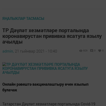
ЯҢАЛЫКЛАР ТАСМАСЫ
ТР Дәүләт хезмәтләре порталында
коронавирустан прививка ясатуга язылу
ачылды
admin,
21 гыйнвар 2021 - 10:40
829
0
0
Онлайн рәвештә вакциналаштыру өчен язылып
булачак
Татарстан Дәүләт хезмәтләре порталында Covid-19