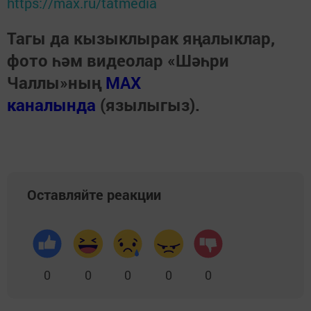
https://max.ru/tatmedia
Тагы да кызыклырак яңалыклар,
фото һәм видеолар «Шәһри
Чаллы»ның
MAX
каналында
(язылыгыз).
Оставляйте реакции
0
0
0
0
0