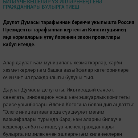
Дәүләт Думасы тарафыннан беренче укылышта Россия
Президенты тарафыннан кертелгән Конституциянең
яңа нормаларын үтәү йөзеннән закон проектлары
кабул ителде.
Алар дәүләт һәм муниципаль хезмәткәрләр, хәрби
хезмәткәрләр һәм башка вазыйфалар категорияләре
өчен чит ил гражданлыгы булуны тыя.
Дәүләт Думасы депутаты, Икътисадый сәясәт,
сәнәгать, инновацион үсеш һәм эшкуарлык комитеты
рәисе урынбасары Әлфия Когогина болай дип аңлатты:
"Әлеге инициативаларда сүз дәүләт мөһим
вазыйфалары турында бара, һәм аларны биләүче
кешеләр, әлбәттә инде, үз иленең гражданнары
булырга, иминлек өчен эшләргә һәм киләчәкләрен