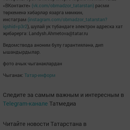
«ВКонтакте»
(vk.com/obrnadzor_tatarstan)
рәсми
төркеменә хәбәрләр язарга мөмкин,
инстаграм
(instagram.com/obrnadzor_tatarstan?
igshid=p3r2
), шулай ук түбәндәге электрон адреска хат
җибәрергә: Landysh.Ahmetova@tatar.ru
Ведомствода аноним булу гарантияләнә, дип
ышандырдылар.
фото ачык чыганаклардан
Чыганак:
Татар-информ
Следите за самым важным и интересным в
Telegram-канале
Татмедиа
Читайте новости Татарстана в