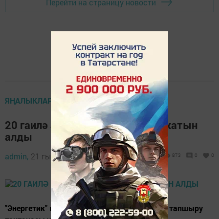
Перейти на страницу новости
ЯҢАЛЫКЛАР ТАСМАСЫ
20 гаилә ана капиталы сертификатын
алды
admin,
21 гыйнвар 2021 - 10:27
873
0
0
"Энергетик" мәдәният сараенда сертификат тапшыру