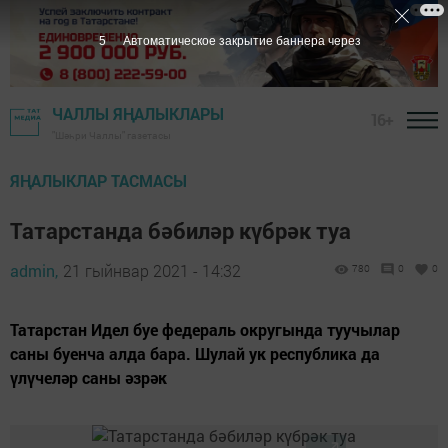
4
Автоматическое закрытие баннера через
ЧАЛЛЫ ЯҢАЛЫКЛАРЫ
16+
"Шәһри Чаллы" газетасы
ЯҢАЛЫКЛАР ТАСМАСЫ
Татарстанда бәбиләр күбрәк туа
admin,
21 гыйнвар 2021 - 14:32
780
0
0
Татарстан Идел буе федераль округында туучылар
саны буенча алда бара. Шулай ук республика да
үлүчеләр саны әзрәк