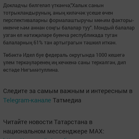
Докладчы билгеләп үткәнчә,"Халык санын
тотрыкландыруның, аның киләчәк үсеше өчен
перспективаларны формалаштыручы мөһим факторы-
икенче һәм аннан соңгы балалар туу". Мондый балалар
узган ел нәтиҗәләре буенча республикада туган
балаларның 61% тан артыграгын тәшкил иткән.
Төбәктә Идел буе федераль округында 1000 кешегә
үлем теркәүләренең иң кечкенә саны теркәлгән, дип
өстәде Нигъмәтуллина.
Следите за самым важным и интересным в
Telegram-канале
Татмедиа
Читайте новости Татарстана в
национальном мессенджере MАХ: