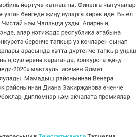
мобиль йөртүче катнашты. Финалга чыгучылар
ә узган бәйгедә җиңү яуларга кирәк иде. Быел
, Чистай һәм Чаллыда узды. Аларның
әнде, алар нәтиҗәдә республика этабына
онкурста беренче тапкыр үз көчләрен сынап
җалары арасында хәтта дүртенче тапкыр уңыш
ың сүзләренә караганда, конкурста җиңү —
леди-2020» мактаулы исемен Әлмәт
 яулады. Мамадыш районыннан Венера
ск районыннан Диана Закирҗанова өченче
убоклар, дипломнар һәм акчалата премияләр
интересным в
Telegram-канале
Татмедиа