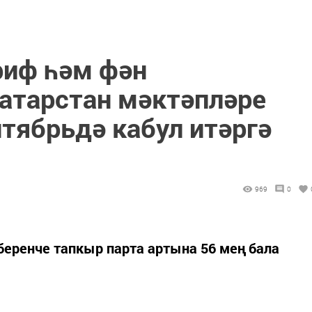
риф һәм фән
атарстан мәктәпләре
тябрьдә кабул итәргә
969
0
беренче тапкыр парта артына 56 мең бала