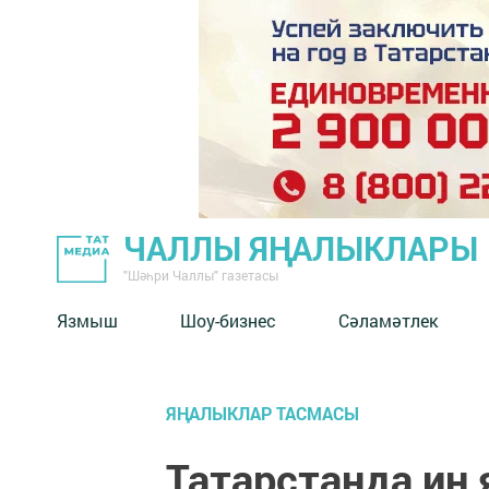
ЧАЛЛЫ ЯҢАЛЫКЛАРЫ
"Шәһри Чаллы" газетасы
Язмыш
Шоу-бизнес
Сәламәтлек
ЯҢАЛЫКЛАР ТАСМАСЫ
Татарстанда иң 