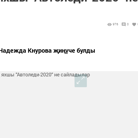
976
0
 Надежда Кнурова җиңүче булды