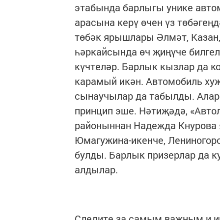
этабында барлыгы унике авто
арасына керү өчен үз төбәгеңд
төбәк ярышлары Әлмәт, Казан
һәркайсында өч җиңүче билгел
күчтеләр. Барлык кызлар да к
карамый икән. Автомобиль ху
сынаучылар да табылды. Аларн
принцип эше. Нәтиҗәдә, «Авто
районыннан Надежда Кнурова
Юмагужина-икенче, Лениногор
булды. Барлык призерлар да к
алдылар.
Следите за самым важным и 