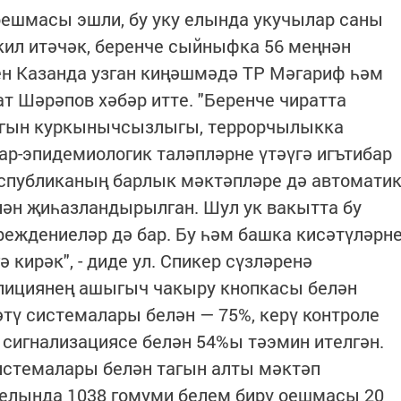
оешмасы эшли, бу уку елында укучылар саны
кил итәчәк, беренче сыйныфка 56 меңнән
ген Казанда узган киңәшмәдә ТР Мәгариф һәм
 Шәрәпов хәбәр итте. "Беренче чиратта
нгын куркынычсызлыгы, террорчылыкка
р-эпидемиологик таләпләрне үтәүгә игътибар
республиканың барлык мәктәпләре дә автомати
лән җиһазландырылган. Шул ук вакытта бу
реждениеләр дә бар. Бу һәм башка кисәтүләрн
 кирәк", - диде ул. Спикер сүзләренә
олициянең ашыгыч чакыру кнопкасы белән
тү системалары белән — 75%, керү контроле
 сигнализациясе белән 54%ы тәэмин ителгән.
истемалары белән тагын алты мәктәп
 елында 1038 гомуми белем бирү оешмасы 20