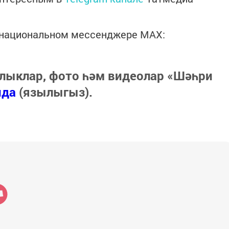
в национальном мессенджере MАХ:
лыклар, фото һәм видеолар «Шәһри
нда
(язылыгыз).