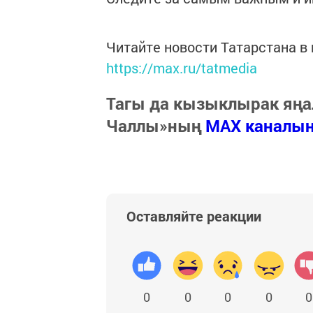
Читайте новости Татарстана 
https://max.ru/tatmedia
Тагы да кызыклырак яңа
Чаллы»ның
MAX каналы
Оставляйте реакции
0
0
0
0
0