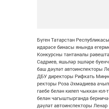
Бүген Татарстан Республика
идарәсе бинасы янында егерм
Конкурсны тантаналы рәвештә
Садриев, яшьләр эшләре буен
баш дәүләт автоинспекторы Ле
ДБУ директоры Рифкать Миңне
ректоры Роза Әхмәдиева ачып
гаебе белән килеп чыккан юл-т
белән чагыштырганда берничә 
дәүләт автоинспекторы Ленар