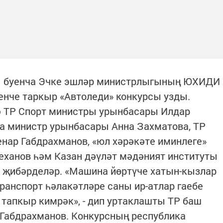
сы буенча Эчке эшләр министрлыгының ЮХИДИ
енче таркыр «Автоледи» конкурсы узды.
 ТР Спорт министры урынбасары Илдар
ча министр урынбасары Анна Захматова, ТР
нар Габдрахманов, «юл хәрәкәте иминлеге»
ханов һәм Казан дәүләт мәдәният институты
 җибәрделәр. «Машина йөртүче хатын-кызлар
ранспорт һәлакәтләре саны ир-атлар гаебе
тапкыр кимрәк», - дип уртаклашты ТР баш
 Габдрахманов. Конкурсның республика