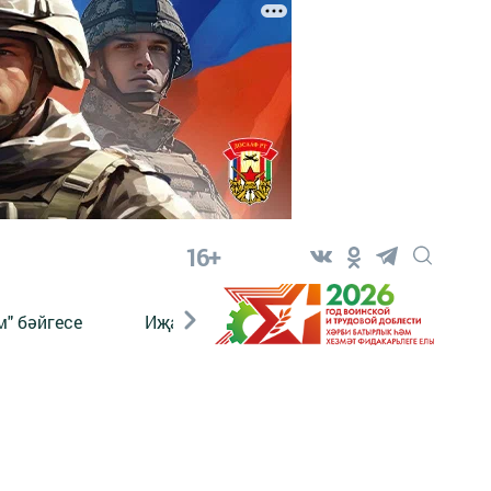
16+
" бәйгесе
Иҗат
Реклама
Онлайн язы