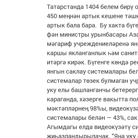
Татарстанда 1404 белем бирү 
450 меңнән артык кешене тәш
артык бала бара. Бу хакта бү
фән министры урынбасары Азат
мәгариф учреждениеләренә я
каршы якланганлык һәм санита
итәргә кирәк. Бүгенге көндә 
янгын саклау системалары бе
системалар төзек булмаган уч
уку елы башланганчы бетерергә
караганда, хәзерге вакытта п
мәктәпләрнең 98%ы, видеокүзә
системалары белән — 43%, сак
Агымдагы елда видеокүзәтү с
җиһазландырылачак. "Яңа уку