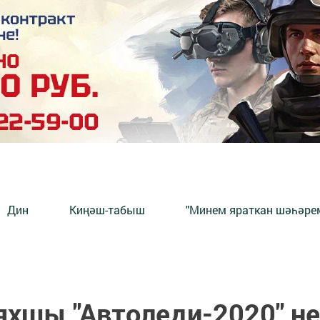
Дин
Киңәш-табыш
"Минем яраткан шәһәрем
яхшы "Автоледи-2020" не