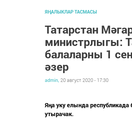
ЯҢАЛЫКЛАР ТАСМАСЫ
Татарстан Мәга
министрлыгы: Т
балаларны 1 сен
әзер
admin,
20 август 2020 - 17:30
Яңа уку елында республикада 
утырачак.