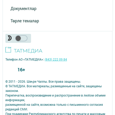
Документлар
Төрле темалар
Телефон АО «ТАТМЕДИА»:
(843) 222 09 84
16+
© 2011 - 2026. Шәһри Чаллы. Все права защищены.
© ТАТМЕДИА. Все материалы, размещенные на сайте, защищены
законом.
Перепечатка, воспроизведение и распространение в любом объеме
информации,
размещенной на сайте, возможна только с письменного согласия
редакций СМИ.
При поддержке Республиканского агентства по печати и массовым