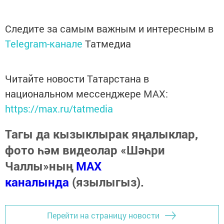
Следите за самым важным и интересным в
Telegram-канале
Татмедиа
Читайте новости Татарстана в
национальном мессенджере MАХ:
https://max.ru/tatmedia
Тагы да кызыклырак яңалыклар,
фото һәм видеолар «Шәһри
Чаллы»ның
MAX
каналында
(язылыгыз).
Перейти на страницу новости