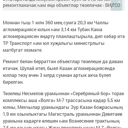
Моннан тыш 1 млн 360 мең сумга 20,3 км Чаллы
агломерациясе юлын һәм 3,14 км Түбән Кама
агломерациясен яңарту планлаштырыла, дип хәбәр итә
ТР Транспорт һәм юл хуҗалыгы министрлыгы
матбугат хезмәте.
Ремонт белән беррәттән объектлар төзелеше дә дәвам
итәчәк. Шулай итеп, быел Казан агломерациясендә
юллар төзү өчен 3 млрд сумнан артык акча бүлеп
бирелгән.
Төзелеш Несмелов урамыннан «Серебряный бор» торак
комплексы аша «Волга» М-7 трассасына кадәр 5,5 км
юлны, Мехчылар урамындагы Зур Казан боҗрасының
1,9 км озынлыктагы Магистраль урамыннан Девятаев
урамына кадәрге өлешен һәм Вознесение трактының
7,5 км озынлыктагы Җиңү проспектыннан М-7 «Волга»