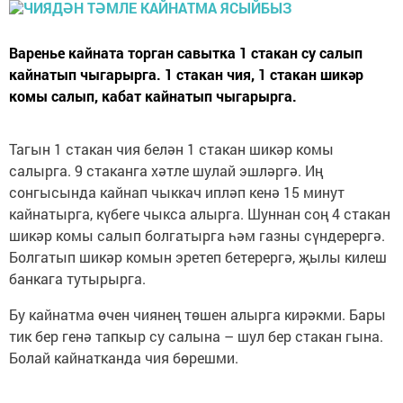
Варенье кайната торган савытка 1 стакан су салып
кайнатып чыгарырга. 1 стакан чия, 1 стакан шикәр
комы салып, кабат кайнатып чыгарырга.
Тагын 1 стакан чия белән 1 стакан шикәр комы
салырга. 9 стаканга хәтле шулай эшләргә. Иң
сонгысында кайнап чыккач ипләп кенә 15 минут
кайнатырга, күбеге чыкса алырга. Шуннан соң 4 стакан
шикәр комы салып болгатырга һәм газны сүндерергә.
Болгатып шикәр комын эретеп бетерергә, җылы килеш
банкага тутырырга.
Бу кайнатма өчен чиянең төшен алырга кирәкми. Бары
тик бер генә тапкыр су салына – шул бер стакан гына.
Болай кайнатканда чия бөрешми.