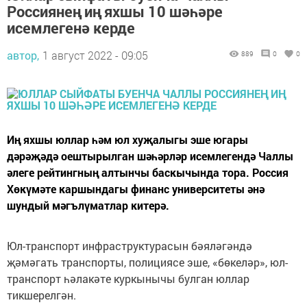
Россиянең иң яхшы 10 шәһәре
исемлегенә керде
автор,
1 август 2022 - 09:05
889
0
0
Иң яхшы юллар һәм юл хуҗалыгы эше югары
дәрәҗәдә оештырылган шәһәрләр исемлегендә Чаллы
әлеге рейтингның алтынчы баскычында тора. Россия
Хөкүмәте каршындагы финанс университеты әнә
шундый мәгълүматлар китерә.
Юл-транспорт инфраструктурасын бәяләгәндә
җәмәгать транспорты, полициясе эше, «бөкеләр», юл-
транспорт һәлакәте куркынычы булган юллар
тикшерелгән.