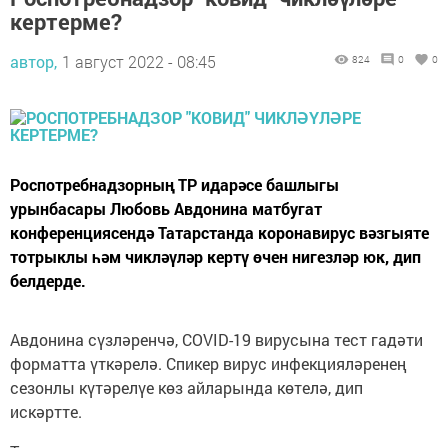
кертерме?
автор,
1 август 2022 - 08:45
824
0
0
Роспотребнадзорның ТР идарәсе башлыгы
урынбасары Любовь Авдонина матбугат
конференциясендә Татарстанда коронавирус вәзгыяте
тотрыклы һәм чикләүләр кертү өчен нигезләр юк, дип
белдерде.
Авдонина сүзләренчә, COVID-19 вирусына тест гадәти
форматта үткәрелә. Спикер вирус инфекцияләренең
сезонлы күтәрелүе көз айларында көтелә, дип
искәртте.