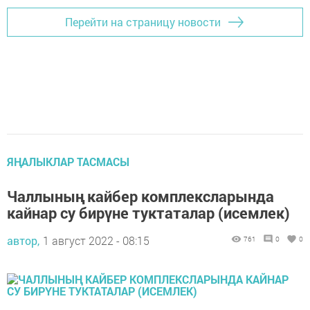
Перейти на страницу новости
ЯҢАЛЫКЛАР ТАСМАСЫ
Чаллының кайбер комплексларында
кайнар су бирүне туктаталар (исемлек)
автор,
1 август 2022 - 08:15
761
0
0