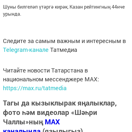
Шуны билгеләп үтәргә кирәк, Казан рейтингның 44нче
урында.
Следите за самым важным и интересным в
Telegram-канале
Татмедиа
Читайте новости Татарстана в
национальном мессенджере MАХ:
https://max.ru/tatmedia
Тагы да кызыклырак яңалыклар,
фото һәм видеолар «Шәһри
Чаллы»ның
MAX
каналында
(язылыгыз).