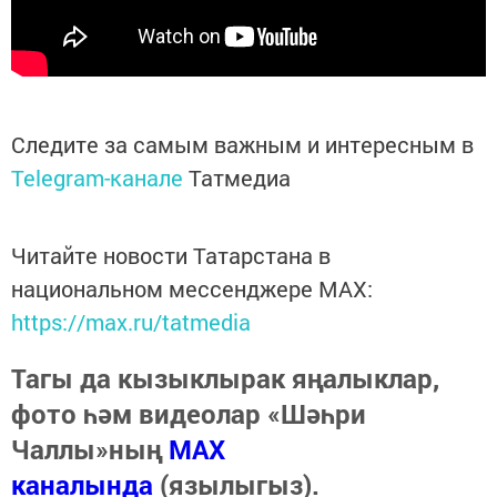
Следите за самым важным и интересным в
Telegram-канале
Татмедиа
Читайте новости Татарстана в
национальном мессенджере MАХ:
https://max.ru/tatmedia
Тагы да кызыклырак яңалыклар,
фото һәм видеолар «Шәһри
Чаллы»ның
MAX
каналында
(язылыгыз).