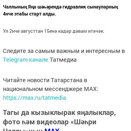
Чаллының Яңа шәһәрендә гидравлик сынауларның
4нче этабы старт алды.
Ул 2нче августтан 15енә кадәр дәвам итәчәк.
Следите за самым важным и интересным в
Telegram-канале
Татмедиа
Читайте новости Татарстана в
национальном мессенджере MАХ:
https://max.ru/tatmedia
Тагы да кызыклырак яңалыклар,
фото һәм видеолар «Шәһри
Чаллы»ның
MAX