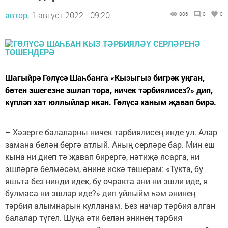
автор,
1 август 2022 - 09:20
806
0
0
Шагыйрә Гөлүсә Шаһбанга «Кызыгыз бигрәк уңган,
бөтен эшегезне эшләп тора, ничек тәрбиялисез?» дип,
күпләп хат юллыйлар икән. Гөлүсә ханым җавап бирә.
– Хәзерге балаларны ничек тәрбиялисең инде ул. Алар
замана белән бергә атлый. Аның серләре бар. Мин еш
кына ни диеп тә җавап бирергә, нәтиҗә ясарга, ни
эшләргә белмәсәм, әнине искә төшерәм: «Тукта, бу
яшьтә без нинди идек, бу очракта әни ни эшли иде, я
булмаса ни эшләр иде?» дип уйлыйм һәм әнинең
тәрбия алымнарын кулланам. Без начар тәрбия алган
балалар түгел. Шуңа әти белән әнинең тәрбия