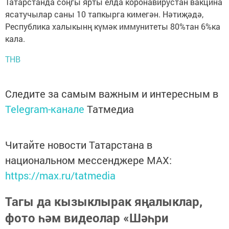
Татарстанда соңгы ярты елда коронавирустан вакцина
ясатучылар саны 10 тапкырга кимегән. Нәтиҗәдә,
Республика халыкынң күмәк иммунитеты 80%тан 6%ка
кала.
ТНВ
Следите за самым важным и интересным в
Telegram-канале
Татмедиа
Читайте новости Татарстана в
национальном мессенджере MАХ:
https://max.ru/tatmedia
Тагы да кызыклырак яңалыклар,
фото һәм видеолар «Шәһри