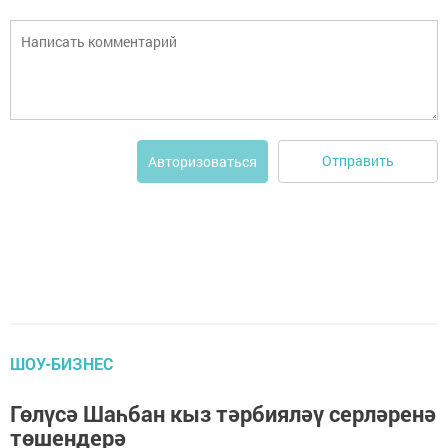
Отправить
Авторизоваться
ШОУ-БИЗНЕС
Гөлүсә Шаһбан кыз тәрбияләү серләренә
төшендерә