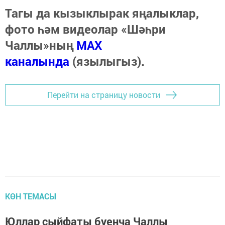
Тагы да кызыклырак яңалыклар,
фото һәм видеолар «Шәһри
Чаллы»ның
MAX
каналында
(язылыгыз).
Перейти на страницу новости
КӨН ТЕМАСЫ
Юллар сыйфаты буенча Чаллы