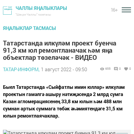
ЧАЛЛЫ ЯҢАЛЫКЛАРЫ
16+
"Шәһри Чаллы" газетасы
ЯҢАЛЫКЛАР ТАСМАСЫ
Татарстанда илкүләм проект буенча
91,3 км юл ремонтланачак һәм яңа
объектлар төзеләчәк - ВИДЕО
ТАТАР-ИНФОРМ,
1 август 2022 - 09:50
655
0
0
Быел Татарстанда «Сыйфатлы имин юллар» илкүләм
проектын гамәлгә ашыру нәтиҗәсендә 2 млрд сумга
Казан агломерациясенең 33,8 км юлын һәм 488 млн
сумнан артык суммага төбәк әһәмиятендәге 31,5 км
юлын ремонтлаячаклар.