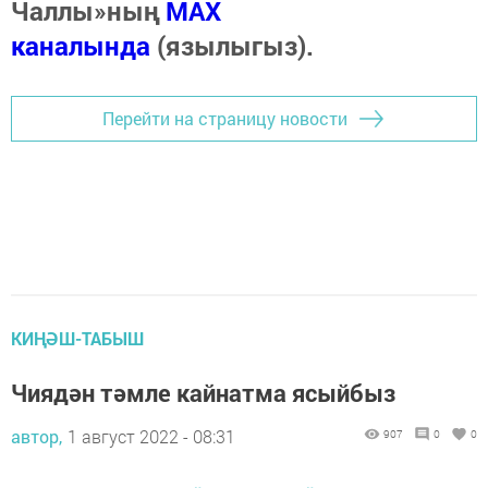
Чаллы»ның
MAX
каналында
(язылыгыз).
Перейти на страницу новости
КИҢӘШ-ТАБЫШ
Чиядән тәмле кайнатма ясыйбыз
автор,
1 август 2022 - 08:31
907
0
0