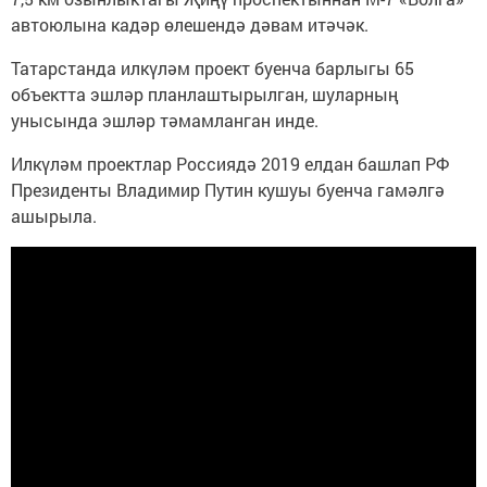
автоюлына кадәр өлешендә дәвам итәчәк.
Татарстанда илкүләм проект буенча барлыгы 65
объектта эшләр планлаштырылган, шуларның
унысында эшләр тәмамланган инде.
Илкүләм проектлар Россиядә 2019 елдан башлап РФ
Президенты Владимир Путин кушуы буенча гамәлгә
ашырыла.