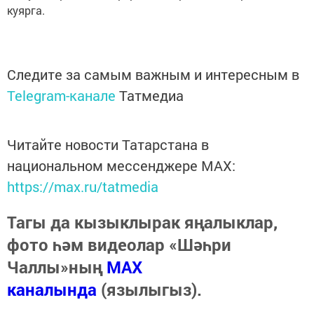
куярга.
Следите за самым важным и интересным в
Telegram-канале
Татмедиа
Читайте новости Татарстана в
национальном мессенджере MАХ:
https://max.ru/tatmedia
Тагы да кызыклырак яңалыклар,
фото һәм видеолар «Шәһри
Чаллы»ның
MAX
каналында
(язылыгыз).