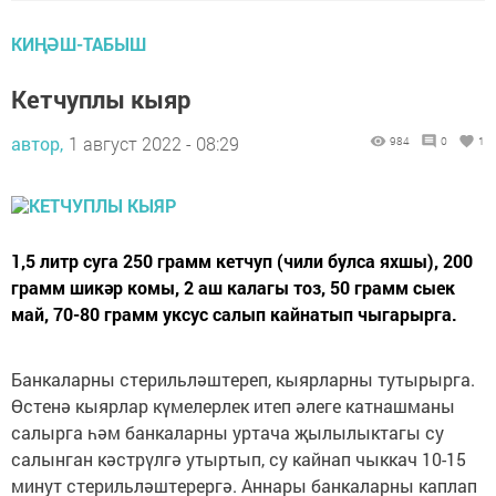
КИҢӘШ-ТАБЫШ
Кетчуплы кыяр
автор,
1 август 2022 - 08:29
984
0
1
1,5 литр суга 250 грамм кетчуп (чили булса яхшы), 200
грамм шикәр комы, 2 аш калагы тоз, 50 грамм сыек
май, 70-80 грамм уксус салып кайнатып чыгарырга.
Банкаларны стерильләштереп, кыярларны тутырырга.
Өстенә кыярлар күмелерлек итеп әлеге катнашманы
салырга һәм банкаларны уртача җылылыктагы су
салынган кәстрүлгә утыртып, су кайнап чыккач 10-15
минут стерильләштерергә. Аннары банкаларны каплап