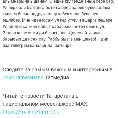
алымнарына ышанам. Ә эшкә килгәндә аның сере бар.
Ул бер бала булганга бөтен эшне аңа өеп булмый. Без
кызым белән подружкалар кебек эшне бүлешеп
эшлибез. Мин идән юсам ул кер үтүкли ашарга пешерә.
Ул идән юса, мин савыт саба юам. Бөтен сере шул.
Эшләп кеше үлми ди безнең әни. Дөрес әйтә икән,
барыбыз да исән сау. Раббыбызга мең шөкер! – дип
яза телеграм-каналында шагыйрә.
Следите за самым важным и интересным в
Telegram-канале
Татмедиа
Читайте новости Татарстана в
национальном мессенджере MАХ:
https://max.ru/tatmedia