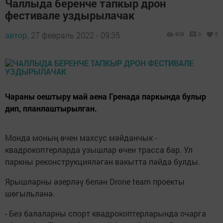
Чаллыда беренче тапкыр дрон
фестивале уздырылачак
автор,
27 февраль 2022 - 09:35
809
0
0
Чараны оештыру май аена Гренада паркында булыр
дип, планлаштырылган.
Монда моның өчен махсус мәйданчык -
квадрокоптерларда узышлар өчен трасса бар. Ул
паркны реконструкцияләгән вакытта пәйда булды.
Ярышларны әзерләү белән Drone team проекты
шөгыльләнә.
- Без балаларны спорт квадрокоптерларында очарга