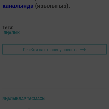
каналында
(язылыгыз).
Теги:
ЯҢАЛЫК
Перейти на страницу новости
ЯҢАЛЫКЛАР ТАСМАСЫ