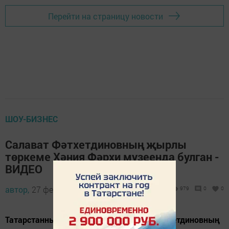
Перейти на страницу новости
ШОУ-БИЗНЕС
Салават Фәтхетдиновның җырлы
төркеме Хәния Фәрхи музеенда булган -
ВИДЕО
автор,
27 февраль 2022 - 10:15
979
0
0
Татарстанның халык артисты Салват Фәтхетдиновның