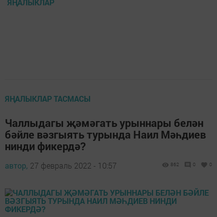
ЯҢАЛЫКЛАР
ЯҢАЛЫКЛАР ТАСМАСЫ
Чаллыдагы җәмәгать урыннары белән
бәйле вәзгыять турында Наил Мәһдиев
нинди фикердә?
автор,
27 февраль 2022 - 10:57
862
0
0