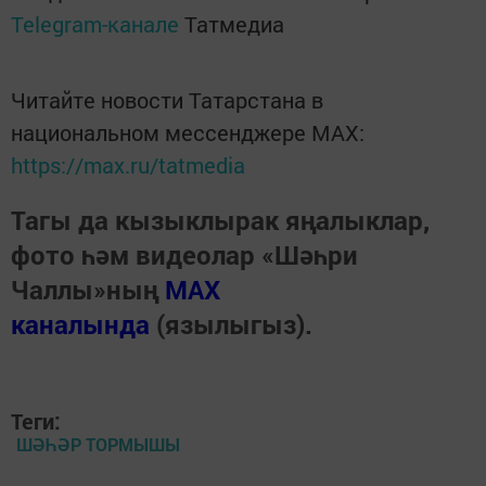
Telegram-канале
Татмедиа
Читайте новости Татарстана в
национальном мессенджере MАХ:
https://max.ru/tatmedia
Тагы да кызыклырак яңалыклар,
фото һәм видеолар «Шәһри
Чаллы»ның
MAX
каналында
(язылыгыз).
Теги:
ШӘҺӘР ТОРМЫШЫ