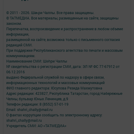
© 2011 - 2026. Шәһри Чаллы. Все права защищены.
© ТАТМЕДИА. Все материалы, размещенные на сайте, защищены
законом.
Перепечатка, воспроизведение и распространение в любом объеме
информации,
размещенной на сайте, возможна только с письменного согласия
редакций СМИ.
При поддержке Республиканского агентства по печати и массовым
коммуникациям.
Наименование СМИ: Шəhри Чаллы
№ свидетельства о регистрации СМИ, дата: ЭЛ № ФС 77-67912 от
06.12.2016
выдано Федеральной службой по надзору в сфере связи,
информационных технологий и массовых коммуникаций
ФИО главного редактора: Юсупова Резида Махмутовна
Адрес редакции: 423827, Республика Татарстан, город Набережные
Челны, бульвар Юных Ленинцев, д.9
Телефон редакции: 8 (8552) 57-01-19
Email: shahri_chally@mail.ru
О фактах коррупции сообщить по электронному адресу:
shahri_chally@mail.ru
Учредитель СМИ: АО «ТАТМЕДИА»