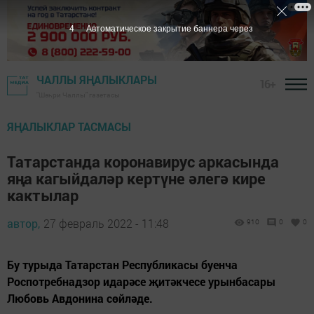
3
Автоматическое закрытие баннера через
ЧАЛЛЫ ЯҢАЛЫКЛАРЫ
16+
"Шәһри Чаллы" газетасы
ЯҢАЛЫКЛАР ТАСМАСЫ
Татарстанда коронавирус аркасында
яңа кагыйдаләр кертүне әлегә кире
кактылар
автор,
27 февраль 2022 - 11:48
910
0
0
Бу турыда Татарстан Республикасы буенча
Роспотребнадзор идарәсе җитәкчесе урынбасары
Любовь Авдонина сөйләде.