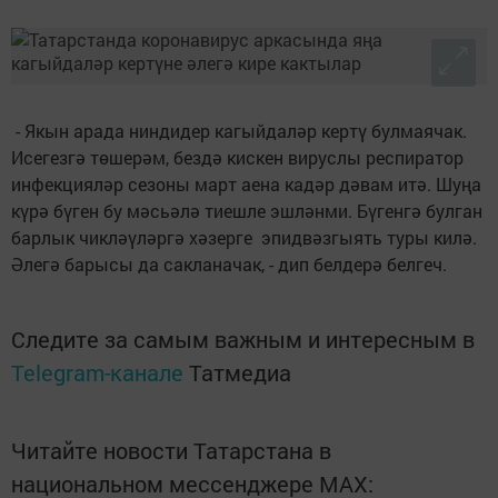
- Якын арада ниндидер кагыйдаләр кертү булмаячак.
Исегезгә төшерәм, бездә кискен вируслы респиратор
инфекцияләр сезоны март аена кадәр дәвам итә. Шуңа
күрә бүген бу мәсьәлә тиешле эшләнми. Бүгенгә булган
барлык чикләүләргә хәзерге эпидвәзгыять туры килә.
Әлегә барысы да сакланачак, - дип белдерә белгеч.
Следите за самым важным и интересным в
Telegram-канале
Татмедиа
Читайте новости Татарстана в
национальном мессенджере MАХ: