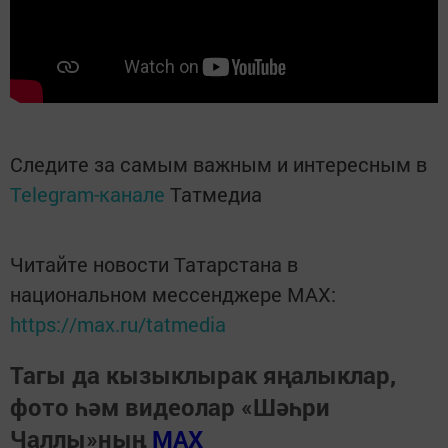
Следите за самым важным и интересным в
Telegram-канале
Татмедиа
Читайте новости Татарстана в
национальном мессенджере MАХ:
https://max.ru/tatmedia
Тагы да кызыклырак яңалыклар,
фото һәм видеолар «Шәһри
Чаллы»ның
MAX