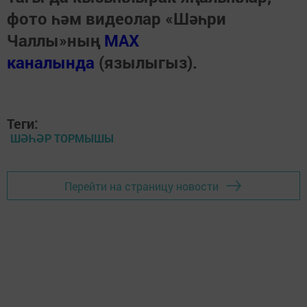
фото һәм видеолар «Шәһри
Чаллы»ның
MAX
каналында
(язылыгыз).
Теги:
ШӘҺӘР ТОРМЫШЫ
Перейти на страницу новости