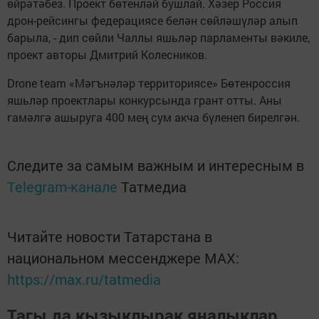
өйрәтәбез. Проект бөтенләй бушлай. Хәзер Россия
дрон-рейсингы федерациясе белән сөйләшүләр алып
барыла, - дип сөйли Чаллы яшьләр парламенты вәкиле,
проект авторы Дмитрий Колесников.
Drone team «Мәгънәләр территориясе» Бөтенроссия
яшьләр проектлары конкурсында грант отты. Аны
гамәлгә ашыруга 400 мең сум акча бүленеп бирелгән.
Следите за самым важным и интересным в
Telegram-канале
Татмедиа
Читайте новости Татарстана в
национальном мессенджере MАХ:
https://max.ru/tatmedia
Тагы да кызыклырак яңалыклар,