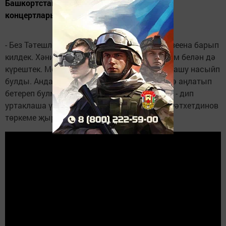
Башкортстанның Тәтешле ягында гастроль
концертлары булып узды.
- Без Тәтешледә булгач, Хәния Фәрхинең музеена барып
килдек. Хәния апаның сеңлесе Фирүзә ханым белән дә
күрештек. Моннан тыш әнисе белән дә аралашу насыйп
булды. Андагы атмосфераны сүз белән генә аңлатып
бетереп булмый. Хәния Фәрхи - легендабыз! - дип
уртаклаша үз кичерешләре белән Салават Фәтхетдинов
төркеме җырчысы Гөлзада Шакирҗанова.