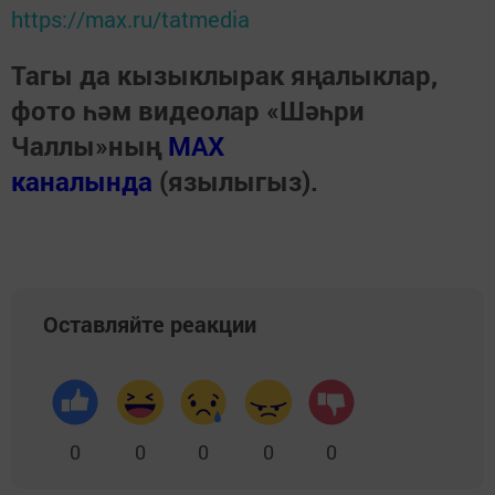
https://max.ru/tatmedia
Тагы да кызыклырак яңалыклар,
фото һәм видеолар «Шәһри
Чаллы»ның
MAX
каналында
(язылыгыз).
Оставляйте реакции
0
0
0
0
0