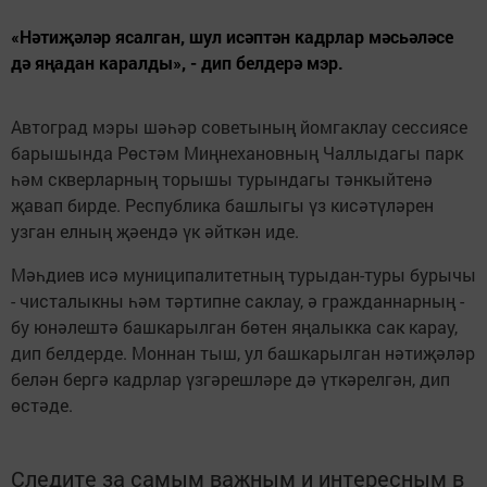
«Нәтиҗәләр ясалган, шул исәптән кадрлар мәсьәләсе
дә яңадан каралды», - дип белдерә мэр.
Автоград мэры шәһәр советының йомгаклау сессиясе
барышында Рөстәм Миңнехановның Чаллыдагы парк
һәм скверларның торышы турындагы тәнкыйтенә
җавап бирде. Республика башлыгы үз кисәтүләрен
узган елның җәендә үк әйткән иде.
Мәһдиев исә муниципалитетның турыдан-туры бурычы
- чисталыкны һәм тәртипне саклау, ә гражданнарның -
бу юнәлештә башкарылган бөтен яңалыкка сак карау,
дип белдерде. Моннан тыш, ул башкарылган нәтиҗәләр
белән бергә кадрлар үзгәрешләре дә үткәрелгән, дип
өстәде.
Следите за самым важным и интересным в