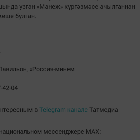
шында узган «Манеж» күргәзмәсе ачылганнан
кеше булган.
.
 Павильон, «Россия-минем
-42-04
интересным в
Telegram-канале
Татмедиа
в национальном мессенджере MАХ: