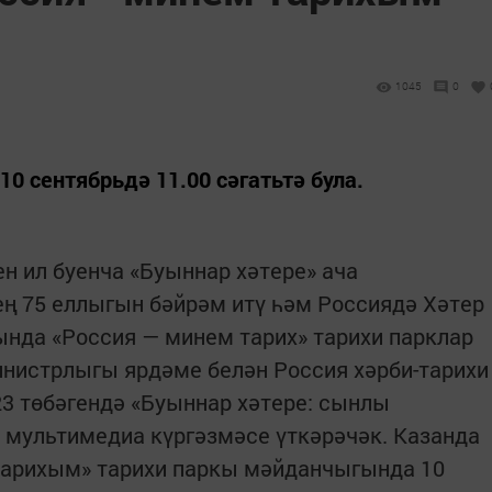
1045
0
 сентябрьдә 11.00 сәгатьтә була.
н ил буенча «Буыннар хәтере» ача
ң 75 еллыгын бәйрәм итү һәм Россиядә Хәтер
нда «Россия — минем тарих» тарихи парклар
нистрлыгы ярдәме белән Россия хәрби-тарихи
3 төбәгендә «Буыннар хәтере: сынлы
 мультимедиа күргәзмәсе үткәрәчәк. Казанда
тарихым» тарихи паркы мәйданчыгында 10