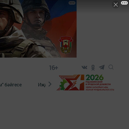
16+
" бәйгесе
Иҗат
Реклама
Онлайн язы