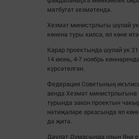
матбугат хезмәтендә.
Хезмәт министрлыгы шулай ук 
көненә туры килсә, ял көне итә
Карар проектында шулай ук 21-2
14 июнь, 4-7 ноябрь көннәренд
күрсәтелгән.
Федерация Советының икътис
аенда Хезмәт министрлыгына 
турында закон проектын чакыр
нәтиҗәләре аркасында ял көнн
дә җитә.
Дәүләт Думасында озын Яңа е