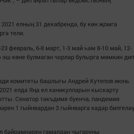
2021 елның 31 декабрендә, бу көн җомга
ргә тели.
3 февраль, 6-8 март, 1-3 май һәм 8-10 май, 12-
ә эш көне булмаган чорлар булырга мөмкин ди
ади комитеты башлыгы Андрей Кутепов июнь
2021 елда Яңа ел каникулларын кыскарту
тты. Сенатор тәкъдиме буенча, пандемия
әрен 1 гыйнвардан 3 гыйнварга кадәр билгелә
л бәйрәмнәрен гамәлдән чыгаруны