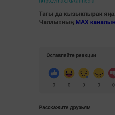
https://max.ru/tatmedia
Тагы да кызыклырак яңа
Чаллы»ның
MAX каналы
Оставляйте реакции
0
0
0
0
0
Расскажите друзьям