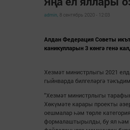
Яңа ел яллары 
admin,
8 сентябрь 2020 - 12:03
Алдан Федерация Советы икъ
каникулларын 3 көнгә генә ка
Хезмәт министрлыгы 2021 елда
гыйнварда билгеләргә тәкъдим 
"Хезмәт министрлыгы тарафын
Хөкүмәте карары проекты әзер
оешмалар һәм төрле категори
формалаштырылды, бу ял һәм 
файдаланырга мөмкинлек бирә