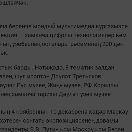
 эшләячәк.
ча беренче мондый мультимедиа күргәзмәсе
лекция — заманча цифрлы технологияләр һәм
ның үзебезнең осталары рәсеменең 200 дән
әк.
ртык барды. Нәтиҗәдә, 8 тематик залдан
зеен, шул исәптән Дәүләт Третьяков
үләт Рус музее, Җиңү музее, РФ Кораллы
янең заманча тарихы Дәүләт үзәк музее
ның 4 ноябреннән 10 декабренә кадәр Мәскәү
 хәтере» сәнгать экспозициясенең дәвамы
езиденты В.В. Путин һәм Мәскәү һәм Бөтен