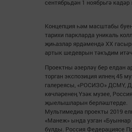
сентябрьдән 1 ноябрьгә кадәр
Концепция һәм масштабы буен
тарихи паркларда уникаль кол
җиһазлар ярдәмендә XX гасыр
артык шедеврын тәкъдим итәч
Проектны әзерләү бер елдан а
торган экспозиция илнең 45 му
галереясы, «РОСИЗО» ДСМҮ, Дә
көчләренең Үзәк музее, Росси
җыелышларын берләштерде.
Мультимедиа проекты 2019 ел
«Манеж» ында узган «Буыннар
булды. Россия Федерациясе Пр