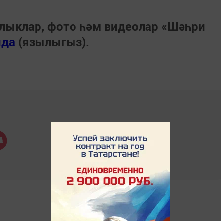
лыклар, фото һәм видеолар «Шәһри
нда
(язылыгыз).