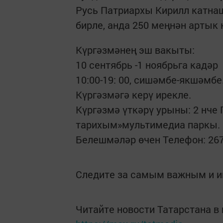
Русь Патриархы Кирилл катна
бирле, анда 250 меңнән артык 
Күргәзмәнең эш вакыты:
10 сентябрь -1 ноябрьга кадәр
10:00-19: 00, сишәмбе-якшәмбе
Күргәзмәгә керү ирекле.
Күргәзмә үткәрү урыны: 2 нче
тарихым»мультимедиа паркы.
Белешмәләр өчен Телефон: 267
Следите за самым важным и 
Читайте новости Татарстана 