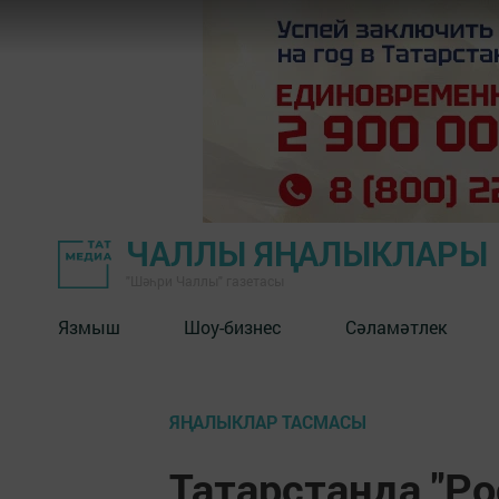
ЧАЛЛЫ ЯҢАЛЫКЛАРЫ
"Шәһри Чаллы" газетасы
Язмыш
Шоу-бизнес
Сәламәтлек
ЯҢАЛЫКЛАР ТАСМАСЫ
Татарстанда "Р