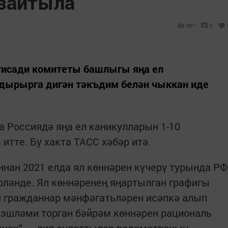
озайтыла
967
0
тисади комитеты башлыгы яңа ел
лдырырга дигән тәкъдим белән чыккан иде
 Россиядә яңа ел каникулларын 1-10
итте. Бу хакта ТАСС хәбәр итә.
нан 2021 елда ял көннәрен күчерү турында РФ
ләнде. Ял көннәренең яңартылган графигы
я гражданнар мәнфәгатьләрен исәпкә алып
эшләми торган бәйрәм көннәрен рациональ
чәк", – дип аңлаттылар ведомствоның