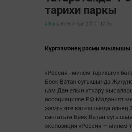
тарихи паркы
admin,
8 сентябрь 2020 - 12:25
Күргәзмәнең рәсми ачылышы 10
«Россия - минем тарихым» бөте
Бөек Ватан сугышында Җиңүне
һәм Дан елын үткәрү кысалары
ассоциациясе РФ Мәдәният ми
җәмгыяте катнашында илнең 2
сәнгатьтә Бөек Ватан сугышы»
экспозиция «Россия — минем 