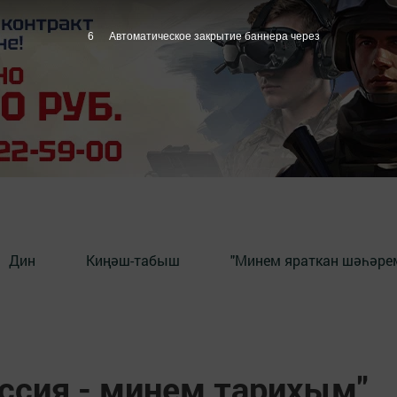
5
Автоматическое закрытие баннера через
Дин
Киңәш-табыш
"Минем яраткан шәһәрем
оссия - минем тарихым"