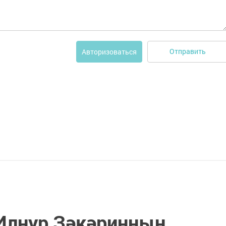
Отправить
Авторизоваться
Илнур Зәкәринның