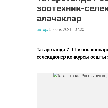
зоотехник-селе
алачаклар
автор,
5 июнь 2021 - 07:30
Татарстанда 7-11 июнь көннәр
селекционер конкурсы оешты