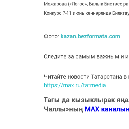
Можарова («Логос», Балык Бистәсе р
Конкурс 7-11 июнь көннәрендә Биектау
Фото:
kazan.bezformata.com
Следите за самым важным и 
Читайте новости Татарстана 
https://max.ru/tatmedia
Тагы да кызыклырак яңа
Чаллы»ның
MAX каналы