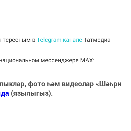
интересным в
Telegram-канале
Татмедиа
в национальном мессенджере MАХ:
лыклар, фото һәм видеолар «Шәһри
нда
(язылыгыз).