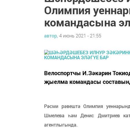
Олимпия уенна
командасына эл
автор,
4 июнь 2021 - 21:55
Велоспортчы И.Зәкәрин Токио
җыелма командасы составынд
Рәсми рәвештә Олимпия уеннарынд
Шмелева һәм Денис Дмитриев кат
агентлыгында.