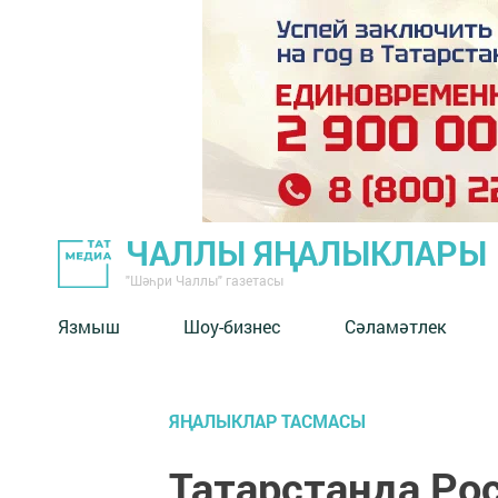
ЧАЛЛЫ ЯҢАЛЫКЛАРЫ
"Шәһри Чаллы" газетасы
Язмыш
Шоу-бизнес
Сәламәтлек
ЯҢАЛЫКЛАР ТАСМАСЫ
Татарстанда Ро