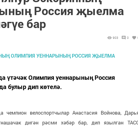
рының Россия җыелма
әгүе бар
903
0
да үтәчәк Олимпия уеннарының Россия
а булыр дип көтелә.
а чемпион велоспортчылар Анастасия Войнова, Дарь
нашачак дигән рәсми хәбәр бар, дип язылган ТАС