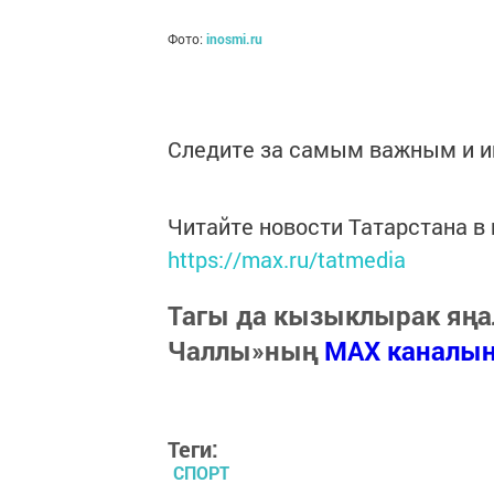
Фото:
inosmi.ru
Следите за самым важным и 
Читайте новости Татарстана 
https://max.ru/tatmedia
Тагы да кызыклырак яңа
Чаллы»ның
MAX каналы
Теги:
СПОРТ