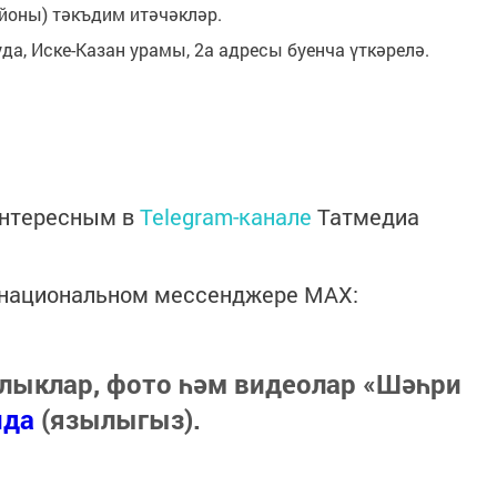
айоны) тәкъдим итәчәкләр.
да, Иске-Казан урамы, 2а адресы буенча үткәрелә.
интересным в
Telegram-канале
Татмедиа
в национальном мессенджере MАХ:
лыклар, фото һәм видеолар «Шәһри
нда
(язылыгыз).