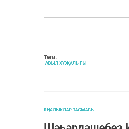
Теги:
АВЫЛ ХУҖАЛЫГЫ
ЯҢАЛЫКЛАР ТАСМАСЫ
Шәһәрдәшебез 