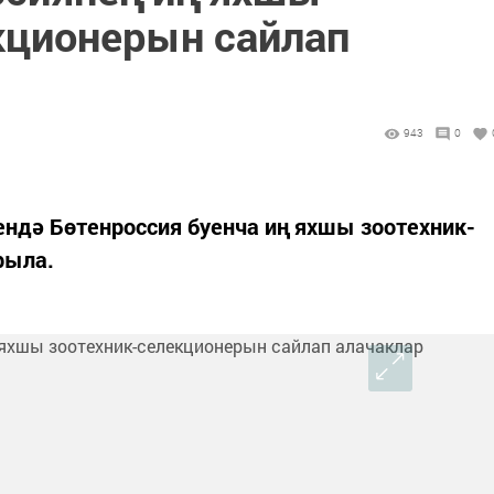
кционерын сайлап
943
0
ендә Бөтенроссия буенча иң яхшы зоотехник-
рыла.