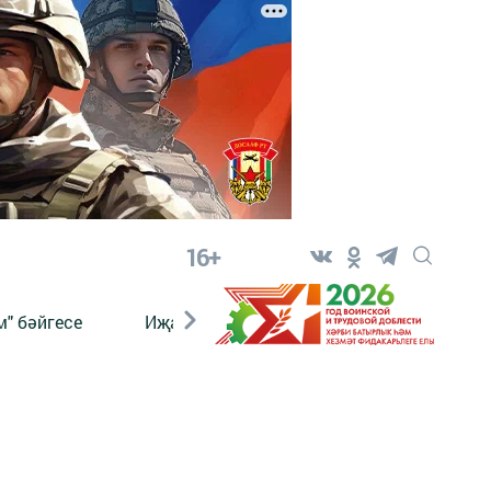
16+
" бәйгесе
Иҗат
Реклама
Онлайн язы