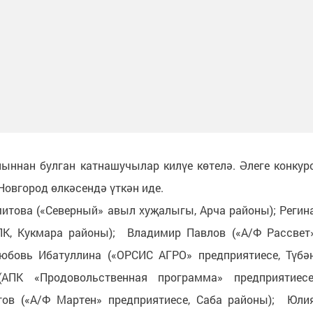
ныннан булган катнашучылар килүе көтелә. Әлеге конкур
Новгород өлкәсендә үткән иде.
итова («Северный» авыл хуҗалыгы, Арча районы); Регин
ПК, Кукмара районы); Владимир Павлов («А/Ф Рассвет
юбовь Ибатуллина («ОРСИС АГРО» предприятиесе, Түбә
АПК «Продовольственная программа» предприятиесе
в («А/Ф Мартен» предприятиесе, Саба районы); Юли