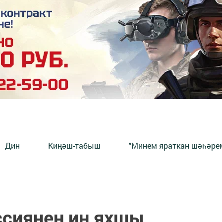
Дин
Киңәш-табыш
"Минем яраткан шәһәрем
ссиянең иң яхшы