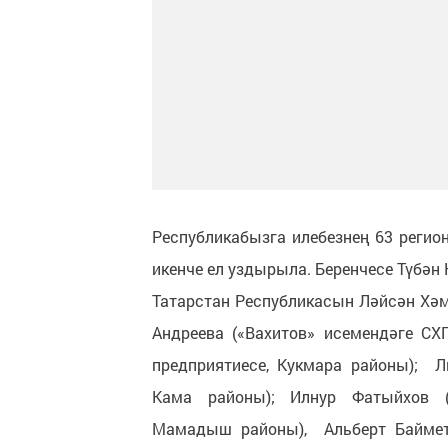
Республикабызга илебезнең 63 регио
икенче ел уздырыла. Беренчесе Түбән 
Татарстан Республикасын Ләйсән Хәм
Андреева («Вахитов» исемендәге СХ
предприятиесе, Кукмара районы); Л
Кама районы); Илнур Фатыйхов (
Мамадыш районы), Альберт Баймето