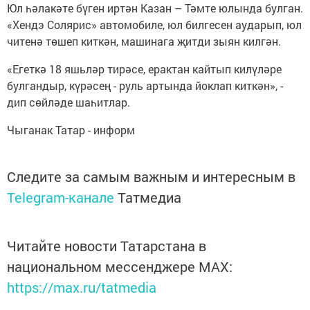
Юл һәлакәте бүген иртән Казан – Тәмте юлында булган.
«Хендэ Солярис» автомобиле, юл билгесен аударып, юл
читенә төшеп киткән, машинага җитди зыян килгән.
«Егеткә 18 яшьләр тирәсе, ерактан кайтып килүләре
булгандыр, күрәсең - руль артында йоклап киткән», -
дип сөйләде шаһитлар.
Чыганак Татар - информ
Следите за самым важным и интересным в
Telegram-канале
Татмедиа
Читайте новости Татарстана в
национальном мессенджере MАХ:
https://max.ru/tatmedia