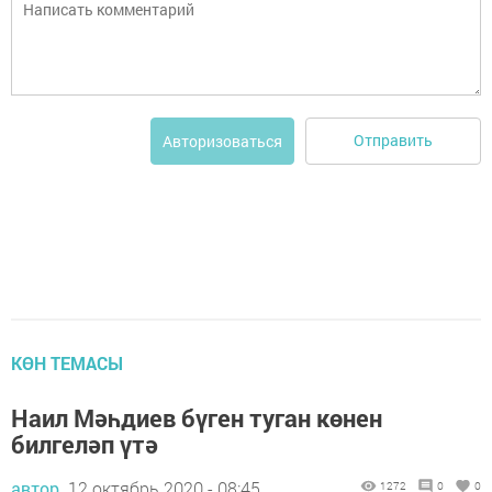
Отправить
Авторизоваться
КӨН ТЕМАСЫ
Наил Мәһдиев бүген туган көнен
билгеләп үтә
автор,
12 октябрь 2020 - 08:45
1272
0
0