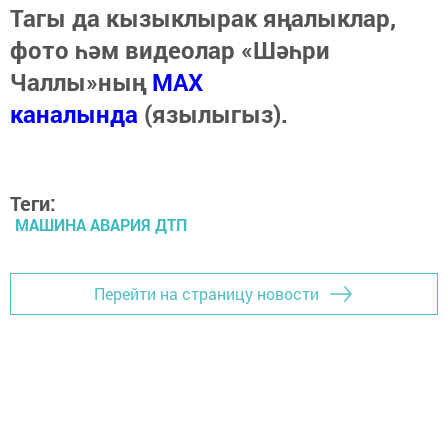
Тагы да кызыклырак яңалыклар,
фото һәм видеолар «Шәһри
Чаллы»ның
MAX
каналында
(язылыгыз).
Теги:
МАШИНА АВАРИЯ ДТП
Перейти на страницу новости