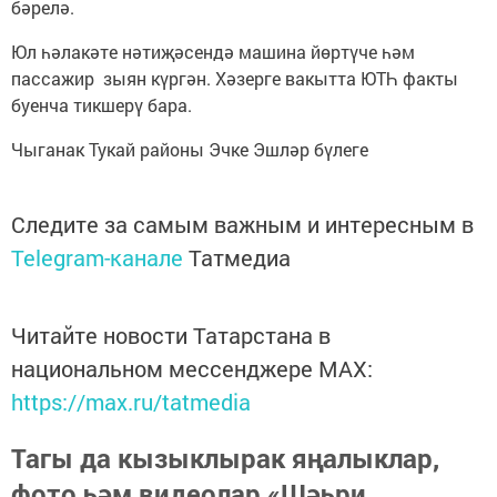
бәрелә.
Юл һәлакәте нәтиҗәсендә машина йөртүче һәм
пассажир зыян күргән. Хәзерге вакытта ЮТҺ факты
буенча тикшерү бара.
Чыганак Тукай районы Эчке Эшләр бүлеге
Следите за самым важным и интересным в
Telegram-канале
Татмедиа
Читайте новости Татарстана в
национальном мессенджере MАХ:
https://max.ru/tatmedia
Тагы да кызыклырак яңалыклар,
фото һәм видеолар «Шәһри