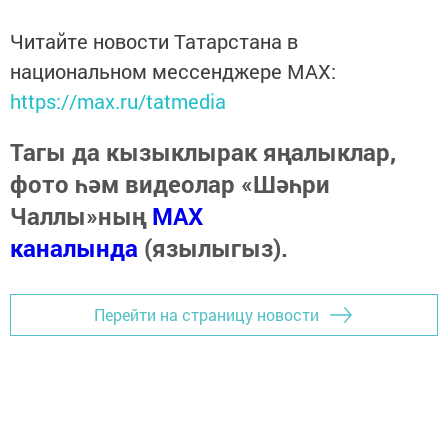
Читайте новости Татарстана в
национальном мессенджере MАХ:
https://max.ru/tatmedia
Тагы да кызыклырак яңалыклар,
фото һәм видеолар «Шәһри
Чаллы»ның
MAX
каналында
(язылыгыз).
Перейти на страницу новости