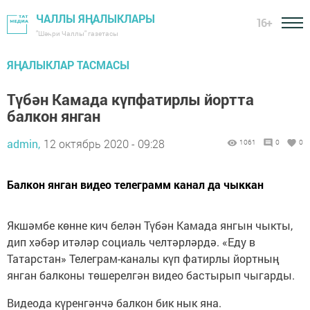
ЧАЛЛЫ ЯҢАЛЫКЛАРЫ
16+
"Шәһри Чаллы" газетасы
ЯҢАЛЫКЛАР ТАСМАСЫ
Түбән Камада күпфатирлы йортта
балкон янган
admin,
12 октябрь 2020 - 09:28
1061
0
0
Балкон янган видео телеграмм канал да чыккан
Якшәмбе көнне кич белән Түбән Камада янгын чыкты,
дип хәбәр итәләр социаль челтәрләрдә. «Еду в
Татарстан» Телеграм-каналы күп фатирлы йортның
янган балконы төшерелгән видео бастырып чыгарды.
Видеода күренгәнчә балкон бик нык яна.