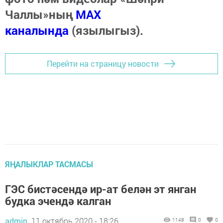
Чаллы»ның
MAX
каналында
(язылыгыз).
Перейти на страницу новости
ЯҢАЛЫКЛАР ТАСМАСЫ
ГЭС бистәсендә ир-ат белән эт янган
будка эчендә калган
admin,
11 октябрь 2020 - 18:26
1148
0
0