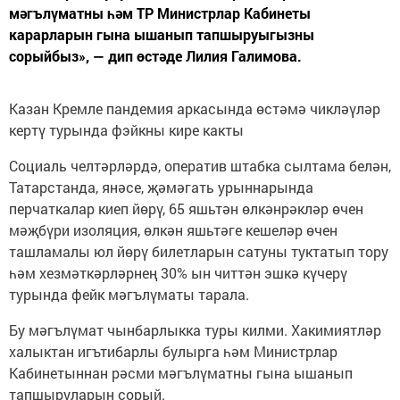
мәгълүматны һәм ТР Министрлар Кабинеты
карарларын гына ышанып тапшыруыгызны
сорыйбыз», — дип өстәде Лилия Галимова.
Казан Кремле пандемия аркасында өстәмә чикләүләр
кертү турында фэйкны кире какты
Социаль челтәрләрдә, оператив штабка сылтама белән,
Татарстанда, янәсе, җәмәгать урыннарында
перчаткалар киеп йөрү, 65 яшьтән өлкәнрәкләр өчен
мәҗбүри изоляция, өлкән яшьтәге кешеләр өчен
ташламалы юл йөрү билетларын сатуны туктатып тору
һәм хезмәткәрләрнең 30% ын читтән эшкә күчерү
турында фейк мәгълүматы тарала.
Бу мәгълүмат чынбарлыкка туры килми. Хакимиятләр
халыктан игътибарлы булырга һәм Министрлар
Кабинетыннан рәсми мәгълүматны гына ышанып
тапшыруларын сорый.