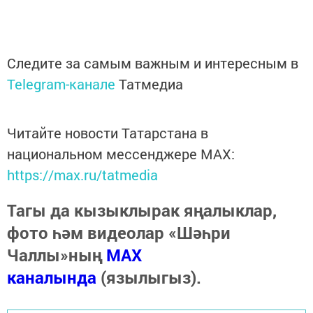
Следите за самым важным и интересным в
Telegram-канале
Татмедиа
Читайте новости Татарстана в
национальном мессенджере MАХ:
https://max.ru/tatmedia
Тагы да кызыклырак яңалыклар,
фото һәм видеолар «Шәһри
Чаллы»ның
MAX
каналында
(язылыгыз).