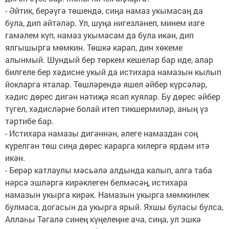
- Әйтик, берәүгә төшендә, сиңа намаз укымасаң да
була, дип әйтәләр. Ул, шуңа нигезләнеп, минем изге
гамәлем күп, намаз укымасам да була икән, дип
ялгышырга мөмкин. Төшкә карап, дин хөкеме
алынмый. Шундый бер төркем кешеләр бар иде, алар
билгеле бер хәдисне укый да истихара намазын кылып
йокларга яталар. Төшләрендә яшел әйбер күрсәләр,
хәдис дөрес дигән нәтиҗә ясап куялар. Бу дөрес әйбер
түгел, хәдисләрне болай итеп тикшермиләр, аның үз
тәртибе бар.
- Истихара намазы дигәннән, әлеге намаздан соң
күрелгән төш сиңа дөрес карарга килергә ярдәм итә
икән.
- Берәр катлаулы мәсь­әлә алдында калып, алга таба
нәрсә эшләргә кирәклеген белмәсәң, истихара
намазын укырга кирәк. Намазын укырга мөмкинлек
булмаса, догасын да укырга ярый. Яхшы буласы булса,
Аллаһы Тәгалә синең күңелеңне ача, сиңа, ул эшкә