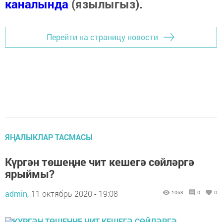
каналында
(язылыгыз).
Перейти на страницу новости
ЯҢАЛЫКЛАР ТАСМАСЫ
Күргән төшеңне чит кешегә сөйләргә
ярыймы?
admin,
11 октябрь 2020 - 19:08
1063
0
0