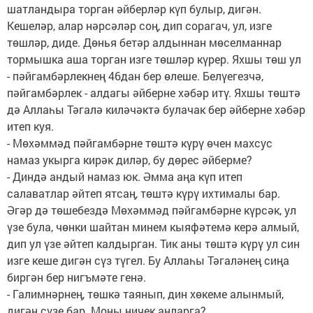
шатландыра торган әйберләр күп булыр, дигән.
Кешеләр, алар нәрсәләр соң, дип сорагач, ул, изге
төшләр, диде. Дөнья бетәр алдыннан мөселманнар
тормышка аша торган изге төшләр күрер. Яхшы төш ул
- пәйгамбәрлекнең 46дан бер өлеше. Белүегезчә,
пәйгамбәрлек - алдагы әйберне хәбәр итү. Яхшы төштә
дә Аллаһы Тәгалә киләчәктә булачак бер әйберне хәбәр
итеп куя.
- Мөхәммәд пәйгамбәрне төштә күрү өчен махсус
намаз укырга кирәк диләр, бу дөрес әйберме?
- Диндә андый намаз юк. Әмма аңа күп итеп
салаватлар әйтеп ятсаң, төштә күрү ихтималы бар.
Әгәр дә төшебездә Мөхәммәд пәйгамбәрне күрсәк, ул
үзе була, чөнки шайтан минем кыяфәтемә керә алмый,
дип ул үзе әйтеп калдырган. Тик аны төштә күрү ул син
изге кеше дигән сүз түгел. Бу Аллаһы Тәгаләнең сиңа
биргән бер нигъмәте генә.
- Галимнәрнең, төшкә таянып, дин хөкеме алынмый,
дигән сүзе бар. Моны ничек аңларга?