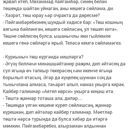
җавап итеп, Мөхәммәд пәйгамбәр, синең белән
төшеңдә шайтан уйнаган, аны кешегә сөйләмә, ди.
- Хәзрәт, төш юрау һәр очракта да дөресме?
- Пәйгамбәребезнең шундый хәдисе бар: «Төш кошның
аягына бәйләнгән, кешегә сөйләсәң, ул төшеп китә».
Төшне сөйлисең булса, ышанычлы яки гыйлемле
кешегә генә сөйләргә ярый. Теләсә кемгә сөйләмәгез.
- Куркыныч төш күргәндә ниш­ләргә?
- Әгүзү билләһи минәшшәйтанир раҗим, дип әйтәсең дә
сул ягыңа өч тапкыр төкерәсең һәм икенче ягыңа
борылып ятасың. Әгәр дә күңелең шуннан соң да
тынычлана алмаса, тәһарәт алып, намаз укырга кирәк.
Кайбер галимнәр «Аятел көрси» укырга киңәш итә.
- Төштә җаннар тоташа ала, диләр....
- Төшеңдә үлгән кешене күреп сөйләшсәң, җаннар
күрешкән, дип әйтәләр кайбер галимнәр. Мәетләр
төштә нәрсә турында да булса хәбәр дә итәргә
мөмкин. Пәйгамбәребез, ахырзаман алдыннан