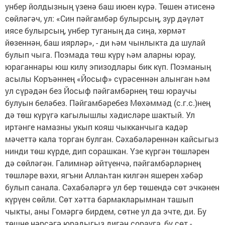
унбер йолдызның үзенә баш июен күрә. Төшен әтисенә
сөйләгәч, ул: «Син пәйгамбәр булырсың, зур дәүләт
иясе булырсың, унбер туганың да сиңа, хөрмәт
йөзеннән, баш иярләр», - ди һәм чынлыкта да шулай
булып чыга. Поэмада төш күрү һәм аларны юрау,
юраганнары юш килү эпизодлары бик күп. Поэманың
асылы Коръәннең «Йосыф» сүрәсеннән алынган һәм
ул сүрәдән без Йосыф пәйгамбәрнең төш юраучы
булуын беләбез. Пәйгамбәребез Мөхәммәд (с.г.с.)нең
дә төш күрүгә кагылышлы хәдисләре шактый. Ул
иртәнге намазны укып кояш чыкканчыга кадәр
мәчеттә кала торган булган. Сәхабәләреннән кайсыгыз
нинди төш күрде, дип сорашкан. Үзе күргән төшләрен
дә сөйләгән. Галимнәр әйтүенчә, пәйгамбәрләрнең
төшләре вәхи, ягъни Аллаһтан килгән яшерен хәбәр
булып санала. Сәхабәләргә ул бер төшендә сөт эчкәнен
күрүен сөйли. Сөт хәтта бармакларымнан ташып
чыкты, аны Гомәргә бирдем, сөтне ул да эчте, ди. Бу
төшне нәрсәгә юрадыгыз дигән сорауга, бу сөт -