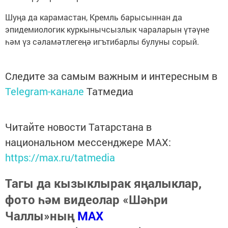
Шуңа да карамастан, Кремль барысыннан да
эпидемиологик куркынычсызлык чараларын үтәүне
һәм үз сәламәтлегеңә игътибарлы булуны сорый.
Следите за самым важным и интересным в
Telegram-канале
Татмедиа
Читайте новости Татарстана в
национальном мессенджере MАХ:
https://max.ru/tatmedia
Тагы да кызыклырак яңалыклар,
фото һәм видеолар «Шәһри
Чаллы»ның
MAX