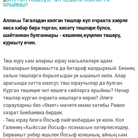
Аллаһы Тәгаләдән килгән төшләр күп очракта хәерле
яисә хәбәр бирә торган, кисәтү төшләре булса,
шайтаннан булганнары - кешенең күңелен төшерү,
куркыту өчен.
Төш күрү һәм аларны юрау мәсьәләләре адәм
балаларын бервакытта да битараф калдырмый. Безнең
халык төшләргә борынгыдан ук ышанып килә. Алар
арасында хәтта махсус төш юраучылар да булган.
Күргән төшеңне чит кешегә сөйләргә ярыймы? Начар
төшләр күргән очракта нишләргә кирәк? Әлеге
сорауларны без «Өмет» мәчете имам хатибы Равил
хәзрәт Бикбаевка бирдек.
- Төш юрау безгә Йосыф пәйгамбәрдән үк килә. Кол
Галинең «Кыйссаи Йосыф» поэмасын хәтерлисездер.
Бервакыт унбер яшьлек Йосыф кояшның, айның һәм