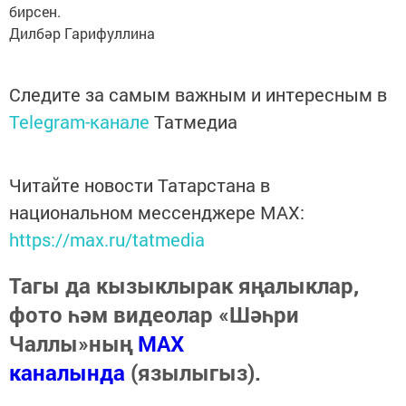
бирсен.
Дилбәр Гарифуллина
Следите за самым важным и интересным в
Telegram-канале
Татмедиа
Читайте новости Татарстана в
национальном мессенджере MАХ:
https://max.ru/tatmedia
Тагы да кызыклырак яңалыклар,
фото һәм видеолар «Шәһри
Чаллы»ның
MAX
каналында
(язылыгыз).