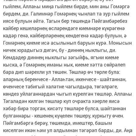
гыйлем, Аллаһы миңа гыйлем бирде, мин аны Гомәргә
бирдем, ди. Галимнәр Гомәрнең чынлап та зур гыйлем
иясе булуын әйтә. Тагын бер төшендә Пәйгамбәребез
кайбер кешеләрнең өсләрендәге киемнәре күкрәгенә
кадәр генә, кайберләренең кендегенә кадәр булуын, ә
Гомәрнең киеме исә асылынып баруын күрә. Монысын
ничек юрадыгыз дигәч, бу - диннең ныклыгы, ди.
Кемдәдер диннең ныклыгы зәгыйфь, ягъни киеме
кыска, ә Гомәрнең иманы нык, киеме хәтта сөйрәлеп
бара дип шәрехли ул төшен. Төшләр өч төрле була:
аларның беренчесе - Аллаһтан, икенчесе - шайтаннан,
өченчесе табигый халәтне чагылдыра, төгәлрәге,
көндез уйлаганнардан чыгып күрелгән төшләр. Аллаһы
Тәгаләдән килгән төшләр күп очракта хәерле яисә
хәбәр бирә торган, кисәтү төшләре булса, шайтаннан
булганнары - кешенең күңелен төшерү, куркыту өчен.
Пәйгамбәргә берәү, төшемдә, имештер, башым
киселгән икән һәм ул алдымнан тәгәрәп барды, ди. Аңа