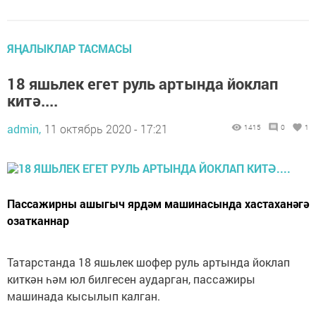
ЯҢАЛЫКЛАР ТАСМАСЫ
18 яшьлек егет руль артында йоклап
китә....
admin,
11 октябрь 2020 - 17:21
1415
0
1
Пассажирны ашыгыч ярдәм машинасында хастаханәгә
озатканнар
Татарстанда 18 яшьлек шофер руль артында йоклап
киткән һәм юл билгесен аударган, пассажиры
машинада кысылып калган.