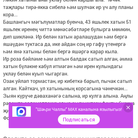
таҗлары тирә-якка сибелә һәм шулчак ир үч алу планы
кора...
Башлангыч мәгълүматлар буенча, 43 яшьлек хатын 51
яшьлек иренең читтә мөнәсәбәтләре булырга мөмкин,
дип шикләнә. Ир белән хатын аралашудан һәм бергә
яшәүдән туктаса да, ике айдан соң ир гафу үтенергә
һәм янә хатыны белән бергә яшәргә карар кыла.
Ир роза бәйләме һәм алтын балдак сатып алган, әмма
хатын бүләкне кабул итмәгән һәм ирен кулындагы
уклау белән куып чыгарган.
Озак уйлап тормастан, ир кибеткә барып, пычак сатып
алган. Кайткач, ул хатынының корсагына чәнечкән...
Зыян күрүче дәваханәгә салына, ир кулга алына. Аңлы
рәвештә сәламәтлеккә авыр зыян китерү факты буенча
"Шәһри Чаллы" MAX каналына язылыгыз!
җинаять эше кузгатылган.
Фото: 29ru.net, kiziltan.rbsmi.ru Резеда Галикәева
Подписаться