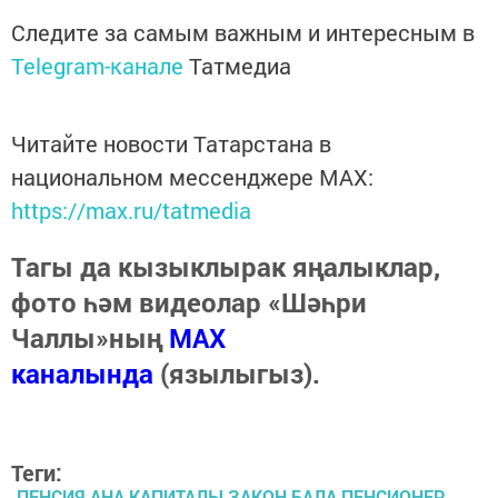
Следите за самым важным и интересным в
Telegram-канале
Татмедиа
Читайте новости Татарстана в
национальном мессенджере MАХ:
https://max.ru/tatmedia
Тагы да кызыклырак яңалыклар,
фото һәм видеолар «Шәһри
Чаллы»ның
MAX
каналында
(язылыгыз).
Теги:
ПЕНСИЯ АНА КАПИТАЛЫ ЗАКОН БАЛА ПЕНСИОНЕР