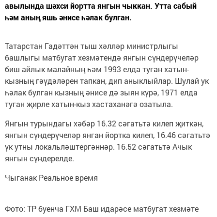
авылында шәхси йортта янгын чыккан. Утта сабый
һәм аның яшь әнисе һәлак булган.
Татарстан Гадәттән тыш хәлләр министрлыгы
башлыгы матбугат хезмәтендә янгын сүндерүчеләр
биш айлык малайның һәм 1993 елда туган хатын-
кызның гәүдәләрен тапкан, дип аныклыйлар. Шулай ук
һәлак булган кызның әнисе дә зыян күрә, 1971 елда
туган җирле хатын-кыз хастаханәгә озатыла.
Янгын турындагы хәбәр 16.32 сәгатьтә килеп җиткән,
янгын сүндерүчеләр янган йортка килеп, 16.46 сәгатьтә
үк утны локальләштергәннәр. 16.52 сәгатьтә Ачык
янгын сүндерелде.
Чыганак Реальное время
Фото: ТР буенча ГХМ Баш идарәсе матбугат хезмәте