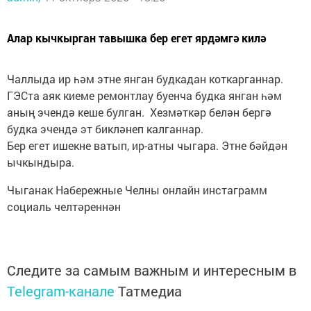
Алар кычкырган тавышка бер егет ярдәмгә килә
Чаллыда ир һәм этне янган будкадан коткарганнар.
ГЭСта аяк киеме ремонтлау буенча будка янган һәм
аның эчендә кеше булган. Хезмәткәр белән бергә
будка эчендә эт бикләнеп калганнар.
Бер егет ишекне ватып, ир-атны чыгара. Этне бәйдән
ычкындыра.
Чыганак Набережные Челны онлайн инстаграмм
социаль челтәреннән
Следите за самым важным и интересным в
Telegram-канале
Татмедиа