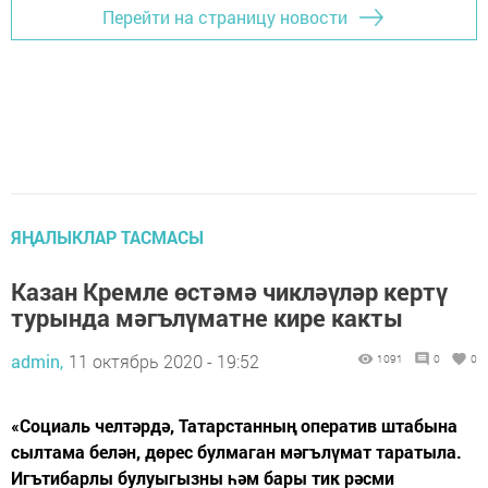
Перейти на страницу новости
ЯҢАЛЫКЛАР ТАСМАСЫ
Казан Кремле өстәмә чикләүләр кертү
турында мәгълүматне кире какты
admin,
11 октябрь 2020 - 19:52
1091
0
0
«Социаль челтәрдә, Татарстанның оператив штабына
сылтама белән, дөрес булмаган мәгълүмат таратыла.
Игътибарлы булуыгызны һәм бары тик рәсми