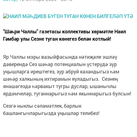
"Шәһри Чаллы" газетасы коллективы хөрмәтле Наил
Гәмбәр улы Сезне туган көнегез белән котлый!
Яр Чаллы мэры вазыйфасында нәтиҗәле эшләү
дәверендә Сез шәһәр потенциалын үстерүдә зур
уңышларга ирештегез, зур абруй казандыгыз һәм
шәһәр халкының ихтирамын яуладыгыз. Сезнең
янәшәгездә һәрвакыт тугры дуслар, ышанычлы
ярдәмчеләр, туганнарыгыз һәм якыннарыгыз булсын!
Сезгә ныклы сәламәтлек, барлык
башлангычларыгызда уңышлар телибез!