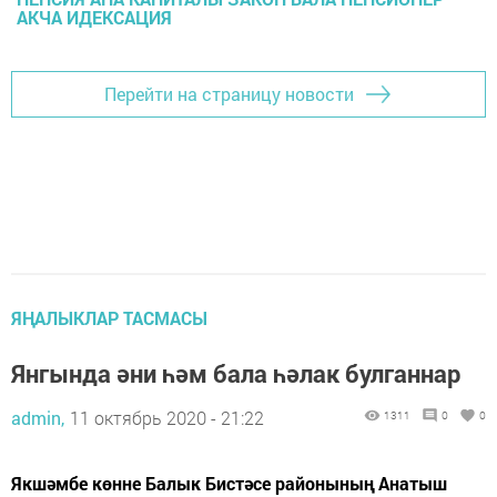
АКЧА ИДЕКСАЦИЯ
Перейти на страницу новости
ЯҢАЛЫКЛАР ТАСМАСЫ
Янгында әни һәм бала һәлак булганнар
admin,
11 октябрь 2020 - 21:22
1311
0
0
Якшәмбе көнне Балык Бистәсе районының Анатыш