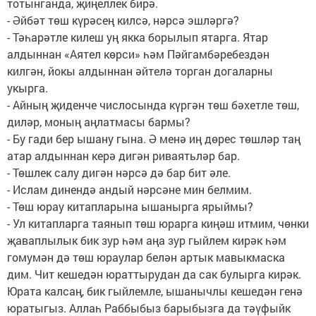
тотынганда, җиңеллек бирә.
- Әйбәт төш күрәсең килсә, нәрсә эшләргә?
- Тәһарәтле килеш уң якка борылып ятарга. Ятар
алдыннан «Аятел көрси» һәм Пәйгамбәребездән
килгән, йокы алдыннан әйтелә торган догаларны
укырга.
- Айның җиденче числосында күргән төш бәхетле төш,
диләр, моның аңлатмасы бармы?
- Бу гади бер ышану гына. Ә менә иң дөрес төшләр таң
атар алдыннан керә дигән риваятьләр бар.
- Төшлек салу дигән нәрсә дә бар бит әле.
- Ислам динендә андый нәрсәне мин белмим.
- Төш юрау китапларына ышанырга ярыймы?
- Ул китапларга таянып төш юрарга киңәш итмим, чөнки
җаваплылык бик зур һәм аңа зур гыйлем кирәк һәм
гомумән дә төш юраулар белән артык мавыкмаска
дим. Чит кешедән юраттырудан да сак булырга кирәк.
Юрата калсаң, бик гыйлемле, ышанычлы кешедән генә
юратыгыз. Аллаһ Раббыбыз барыбызга да тәүфыйк