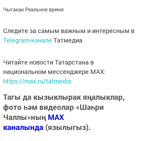
Чыганак Реальное время
Следите за самым важным и интересным в
Telegram-канале
Татмедиа
Читайте новости Татарстана в
национальном мессенджере MАХ:
https://max.ru/tatmedia
Тагы да кызыклырак яңалыклар,
фото һәм видеолар «Шәһри
Чаллы»ның
MAX
каналында
(язылыгыз).