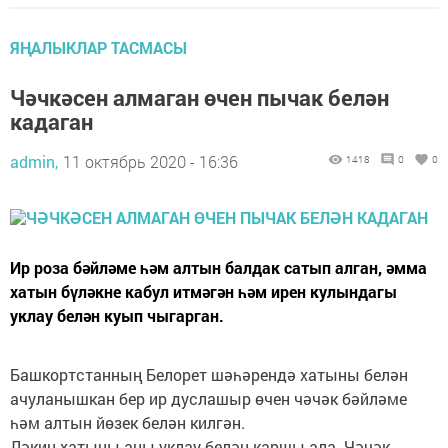
ЯҢАЛЫКЛАР ТАСМАСЫ
Чәчкәсен алмаган өчен пычак белән
кадаган
admin,
11 октябрь 2020 - 16:36
1418
0
0
Ир роза бәйләме һәм алтын балдак сатып алган, әмма
хатын бүләкне кабул итмәгән һәм ирен кулындагы
уклау белән куып чыгарган.
Башкортстанның Белорет шәһәрендә хатыны белән
ачуланышкан бер ир дуслашыр өчен чәчәк бәйләме
һәм алтын йөзек белән килгән.
Ләкин хатыны аны уклау белән каршы ала. Чәчәк