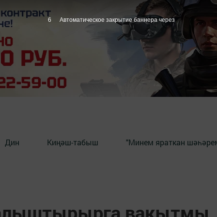
5
Автоматическое закрытие баннера через
Дин
Киңәш-табыш
"Минем яраткан шәһәрем
 алыштырырга вакытмы