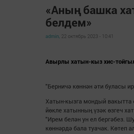
«Аның башка ха
белдем»
admin,
22 октябрь 2023 - 10:41
Авырлы хатын-кыз хис-тойгы
"Берничә көннән әти буласы ире
Хатын-кызга мондый вакытта 
йөкле хатынның үзәк өзгеч ха
"Ирем белән ун ел бергәбез. 
көннәрдә бала туачак. Көтеп а