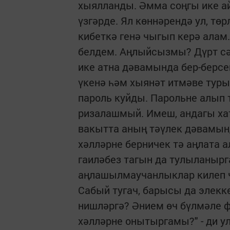
хыялланды. Әмма соңгы ике а
үзгәрде. Ял көннәрендә ул, тө
кибеткә генә чыгып керә алам
белдем. Аңлыйсызмы? Дүрт сә
ике атна дәвамында бер-берс
үкенә һәм хыянәт итмәве туры
пароль куйды. Парольне алып 
ризалашмый. Имеш, андагы ха
вакытта аның тәүлек дәвамынд
хәлләрне берничек тә аңлата а
гаиләбез тагын да тулыланырга
аңлашылмаучанлыклар килеп ч
Сабый тугач, барысы да элекк
нишләргә? Әнием өч бүлмәле 
хәлләрне онытыргамы?" - ди у