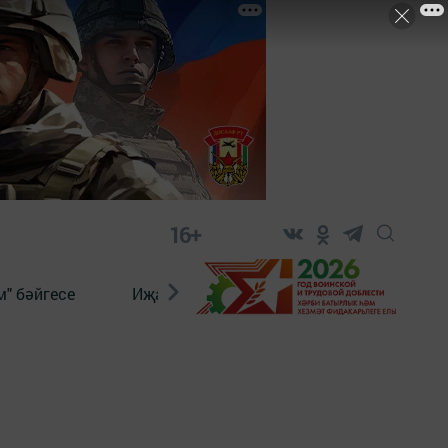
16+
" бәйгесе
Иҗат
Реклама
Онлайн язы