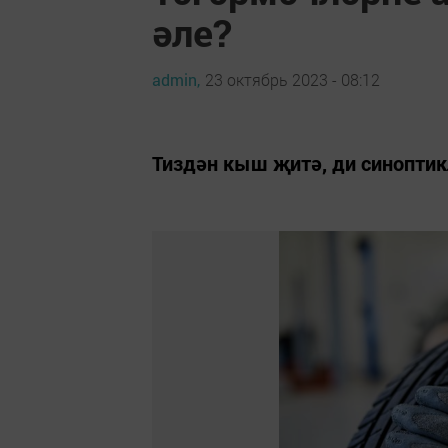
әле?
admin,
23 октябрь 2023 - 08:12
Тиздән кыш җитә, ди синоптик