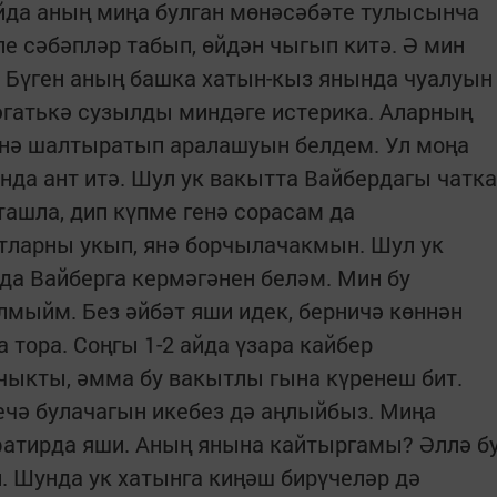
йда аның миңа булган мөнәсәбәте тулысынча
рле сәбәпләр табып, өйдән чыгып китә. Ә мин
. Бүген аның башка хатын-кыз янында чуалуын
гатькә сузылды миндәге истерика. Аларның
енә шалтыратып аралашуын белдем. Ул моңа
нда ант итә. Шул ук вакытта Вайбердагы чатка
ташла, дип күпме генә сорасам да
тларны укып, янә борчылачакмын. Шул ук
а Вайберга кермәгәнен беләм. Мин бу
лмыйм. Без әйбәт яши идек, берничә көннән
 тора. Соңгы 1-2 айда үзара кайбер
ыкты, әмма бу вакытлы гына күренеш бит.
ечә булачагын икебез дә аңлыйбыз. Миңа
фатирда яши. Аның янына кайтыргамы? Әллә б
л. Шунда ук хатынга киңәш бирүчеләр дә