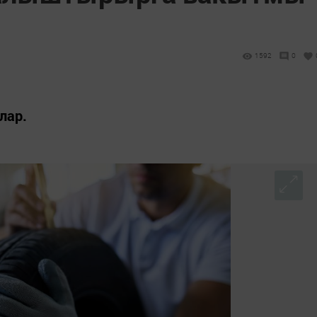
1592
0
лар.