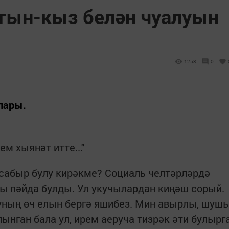
тын-кыз белән чуалуын
1253
0
лары.
м хыянәт итте..."
сабыр булу кирәкме? Cоциаль челтәрләрдә
ты пәйда булды. Ул укучылардан киңәш сорый.
Шуның өч елын бергә яшибез. Мин авырлы, шуш
лынган бала ул, ирем аеруча тизрәк әти булырг