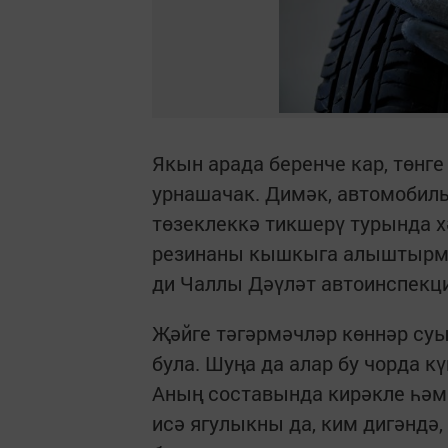
Якын арада беренче кар, төнг
урнашачак. Димәк, автомобиль
төзеклеккә тикшерү турында х
резинаны кышкыга алыштырмага
ди Чаллы Дәүләт автоинспекц
Җәйге тәгәрмәчләр көннәр су
була. Шуңа да алар бу чорда 
Аның составында кирәкле һәм
исә ягулыкны да, ким дигәндә,