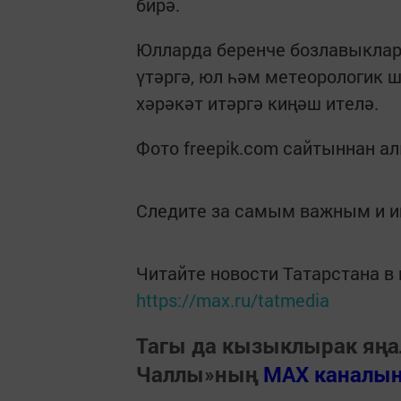
бирә.
Юлларда беренче бозлавыклар
үтәргә, юл һәм метеорологик ш
хәрәкәт итәргә киңәш ителә.
Фото freepik.com сайтыннан 
Следите за самым важным и 
Читайте новости Татарстана 
https://max.ru/tatmedia
Тагы да кызыклырак яңа
Чаллы»ның
MAX каналы