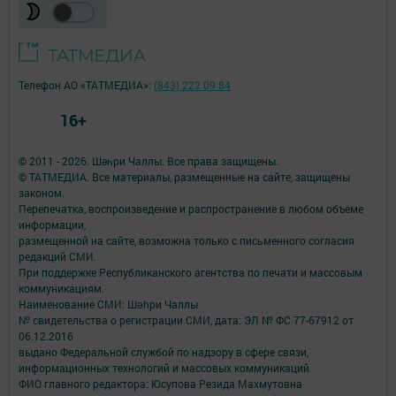
Телефон АО «ТАТМЕДИА»:
(843) 222 09 84
16+
© 2011 - 2026. Шәһри Чаллы. Все права защищены.
© ТАТМЕДИА. Все материалы, размещенные на сайте, защищены
законом.
Перепечатка, воспроизведение и распространение в любом объеме
информации,
размещенной на сайте, возможна только с письменного согласия
редакций СМИ.
При поддержке Республиканского агентства по печати и массовым
коммуникациям.
Наименование СМИ: Шəhри Чаллы
№ свидетельства о регистрации СМИ, дата: ЭЛ № ФС 77-67912 от
06.12.2016
выдано Федеральной службой по надзору в сфере связи,
информационных технологий и массовых коммуникаций
ФИО главного редактора: Юсупова Резида Махмутовна