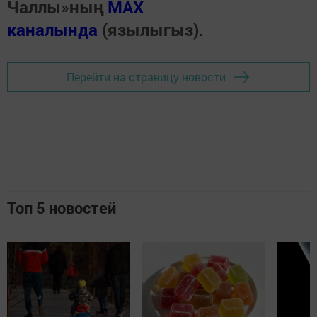
Чаллы»ның
MAX
каналында
(язылыгыз).
Перейти на страницу новости
Топ 5 новостей