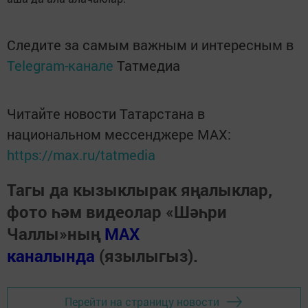
Следите за самым важным и интересным в
Telegram-канале
Татмедиа
Читайте новости Татарстана в
национальном мессенджере MАХ:
https://max.ru/tatmedia
Тагы да кызыклырак яңалыклар,
фото һәм видеолар «Шәһри
Чаллы»ның
MAX
каналында
(язылыгыз).
Перейти на страницу новости