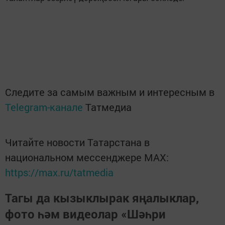
Следите за самым важным и интересным в
Telegram-канале
Татмедиа
Читайте новости Татарстана в
национальном мессенджере MАХ:
https://max.ru/tatmedia
Тагы да кызыклырак яңалыклар,
фото һәм видеолар «Шәһри