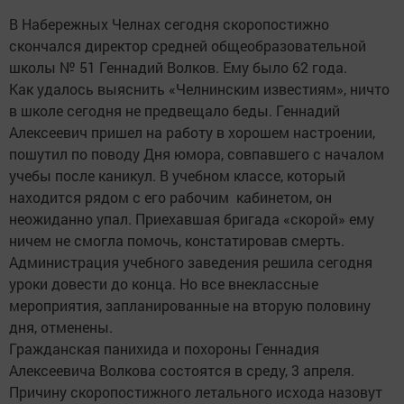
В Набережных Челнах сегодня скоропостижно
скончался директор средней общеобразовательной
школы № 51 Геннадий Волков. Ему было 62 года.
Как удалось выяснить «Челнинским известиям», ничто
в школе сегодня не предвещало беды. Геннадий
Алексеевич пришел на работу в хорошем настроении,
пошутил по поводу Дня юмора, совпавшего с началом
учебы после каникул. В учебном классе, который
находится рядом с его рабочим кабинетом, он
неожиданно упал. Приехавшая бригада «скорой» ему
ничем не смогла помочь, констатировав смерть.
Администрация учебного заведения решила сегодня
уроки довести до конца. Но все внеклассные
мероприятия, запланированные на вторую половину
дня, отменены.
Гражданская панихида и похороны Геннадия
Алексеевича Волкова состоятся в среду, 3 апреля.
Причину скоропостижного летального исхода назовут