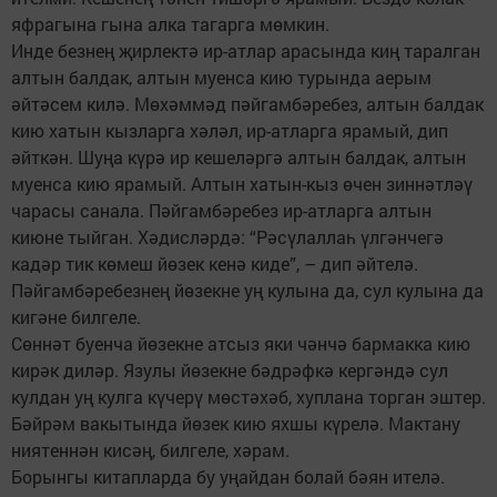
яфрагына гына алка тагарга мөмкин.
Инде безнең җирлектә ир-атлар арасында киң таралган
алтын балдак, алтын муенса кию турында аерым
әйтәсем килә. Мөхәммәд пәйгамбәребез, алтын балдак
кию хатын кызларга хәләл, ир-атларга ярамый, дип
әйткән. Шуңа күрә ир кешеләргә алтын балдак, алтын
муенса кию ярамый. Алтын хатын-кыз өчен зиннәтләү
чарасы санала. Пәй­гам­бәребез ир-атларга алтын
киюне тыйган. Хәдисләрдә: “Рә­сүлал­лаһ үлгәнчегә
кадәр тик көмеш йөзек кенә киде”, – дип әйтелә.
Пәйгамбәребезнең йө­зекне уң кулына да, сул кулына да
кигәне билгеле.
Сөннәт буенча йөзекне атсыз яки чәнчә бармакка кию
кирәк диләр. Язулы йөзекне бәдрәфкә кергәндә сул
кулдан уң кулга күчерү мөстәхәб, хуплана торган эштер.
Бәйрәм вакытында йөзек кию яхшы күрелә. Мактану
ниятеннән кисәң, билгеле, хәрам.
Борынгы китапларда бу уңай­дан болай бәян ителә.