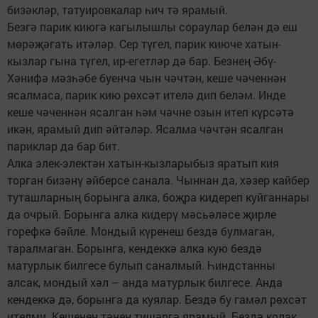
бизәкләр, татуировкалар һич тә ярамый.
Безгә парик киюгә кагылышлы сораулар белән дә еш
мөрәҗәгать итәләр. Сер түгел, парик киюче хатын-
кызлар гына түгел, ир-егетләр дә бар. Безнең Әбү-
Хәнифә мәзһәбе буенча чын чәчтән, кеше чәченнән
ясалмаса, парик кию рөхсәт ителә дип беләм. Инде
кеше чәченнән ясалган һәм чәчне озын итеп күрсәтә
икән, ярамый дип әйтәләр. Ясалма чәчтән ясалган
париклар да бар бит.
Алка элек-электән хатын-кызларыбыз яратып кия
торган бизәнү әйберсе санала. Чыннан да, хәзер кайбер
туташларның борынга алка, боҗра кидереп куйганнары
да очрый. Борынга алка кидерү мәсьәләсе җирле
горефкә бәйле. Мондый күренеш бездә булмаган,
таралмаган. Борынга, кендеккә алка кую бездә
матурлык билгесе булып саналмый. Һиндстанны
алсак, мондый хәл – анда матурлык билгесе. Анда
кендеккә дә, борынга да куялар. Бездә бу гамәл рөхсәт
ителми. Кешенең тәнен тишәргә ярамый. Бездә колак