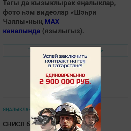
Тагы да кызыклырак яңалыклар,
фото һәм видеолар «Шәһри
Чаллы»ның
MAX
каналында
(язылыгыз).
Перейти на страницу новости
ЯҢАЛЫКЛАР ТАСМАСЫ
СНИСЛ бетә