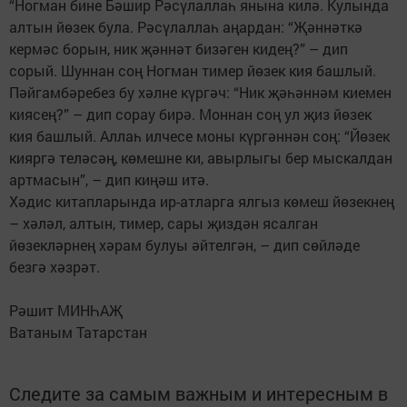
“Ногман бине Бәшир Рәсүлаллаһ янына килә. Кулында
алтын йөзек була. Рәсүлаллаһ аңардан: “Җәннәт­кә
кермәс борын, ник җәннәт би­зәген кидең?” – дип
сорый. Шуннан соң Ногман тимер йөзек кия башлый.
Пәйгамбәребез бу хәлне күргәч: “Ник җәһәннәм киемен
киясең?” – дип сорау бирә. Моннан соң ул җиз йөзек
кия башлый. Аллаһ илчесе моны күргән­нән соң: “Йөзек
кияргә теләсәң, кө­мешне ки, авырлыгы бер мыскалдан
артмасын”, – дип киңәш итә.
Хәдис китапларында ир-атларга ялгыз көмеш йөзекнең
– хәләл, алтын, тимер, сары җиздән ясалган
йөзекләрнең хәрам булуы әйтелгән, – дип сөйләде
безгә хәзрәт.
Рәшит МИНҺАҖ
Ватаным Татарстан
Следите за самым важным и интересным в