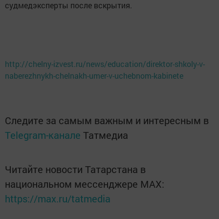
судмедэксперты после вскрытия.
http://chelny-izvest.ru/news/education/direktor-shkoly-v-
naberezhnykh-chelnakh-umer-v-uchebnom-kabinete
Следите за самым важным и интересным в
Telegram-канале
Татмедиа
Читайте новости Татарстана в
национальном мессенджере MАХ:
https://max.ru/tatmedia