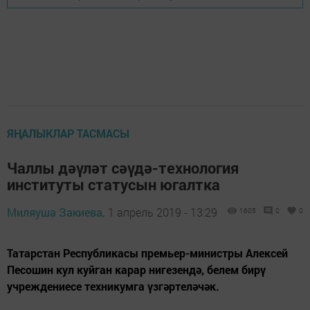
ЯҢАЛЫКЛАР ТАСМАСЫ
Чаллы дәүләт сәүдә-технология
институты статусын югалтка
Миляуша Закиева,
1 апрель 2019 - 13:29
1605
0
0
Татарстан Республикасы премьер-министры Алексей
Песошин кул куйган карар нигезендә, белем бирү
учреждениесе техникумга үзгәртеләчәк.