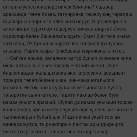
алтын муенса киюләре ничек бәяләнә? Яшьләр
арасында тәнгә бизәк, татуировка төшерү киң таралды.
Кызларның борынга алка киеп йөрүе, тырнакларына
әллә нинди сурәтләр төшерүен ничек аң­лар­га? Әлеге
сораулар бе­лән башкалабыздагы Әмәт бис­тә­се имам-
хатыйбы, ТР Диния нәза­рә­тенең Голәмәләр шурасы
әгъ­засы Равил хәзрәт Бикбаевка мө­рәҗәгать иттек.
– Сөйгән ярына, хәләленә матур булып күренәсе килә
икән, хатын-кыз өчен бизәнү – табигый хәл. Инде
башкалардан калыш­мас­ка яки, киресенчә, аерылып
торырга теләп бизәнә икән, чик-чама югалырга
мөмкин. Әйтик, намаз укучы кеше тырнагын буяса,
тәһарәткә зыян китерә. Гадәти лаклар белән буяп
намаз укырга ярамый. Шулай да намаз укымый торган
көннәрендә, иренә матур булып күренү өчен, хатын-кыз
тырнакларын буйый ала. Инде намаз укый торган
көннәре җит­сә, тырнакларын лактан арындырырга,
чистартырга тиеш. Тәһа­рәтнең өч шарты бар.