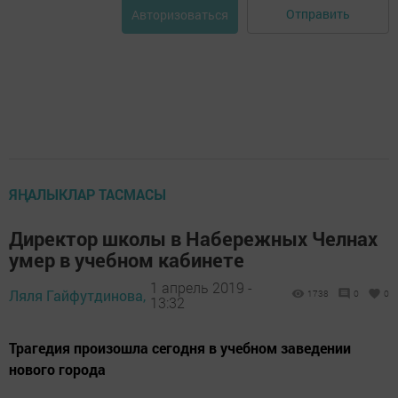
Отправить
Авторизоваться
ЯҢАЛЫКЛАР ТАСМАСЫ
Директор школы в Набережных Челнах
умер в учебном кабинете
1 апрель 2019 -
Ляля Гайфутдинова,
1738
0
0
13:32
Трагедия произошла сегодня в учебном заведении
нового города