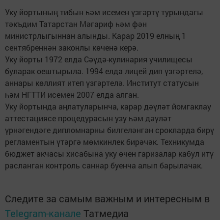
Уку йортының тибын һәм исемен үзгәртү турындагы
тәкъдим Татарстан Мәгариф һәм фән
министрлыгыннан алынды. Карар 2019 елның 1
сентябреннән законлы көченә керә.
Уку йорты 1972 елда Сәүдә-кулинария училищесы
буларак оештырыла. 1994 елда лицей дип үзгәртелә,
аннары көллият итеп үзгәртелә. Институт статусын
һәм НГТТИ исемен 2007 елда алган.
Уку йортында аңлатуларынча, карар дәүләт йомгаклау
аттестациясе процедурасын узу һәм дәүләт
үрнәгендәге дипломнарны билгеләнгән срокларда бирү
регламентын үтәргә мөмкинлек бирәчәк. Техникумда
бюджет акчасы хисабына уку өчен гаризалар кабул итү
расланган контроль саннар буенча алып барылачак.
Следите за самым важным и интересным в
Telegram-канале
Татмедиа