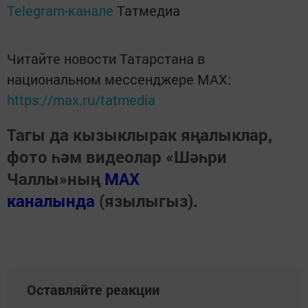
Telegram-канале
Татмедиа
Читайте новости Татарстана в
национальном мессенджере MАХ:
https://max.ru/tatmedia
Тагы да кызыклырак яңалыклар,
фото һәм видеолар «Шәһри
Чаллы»ның
MAX
каналында
(язылыгыз).
Оставляйте реакции