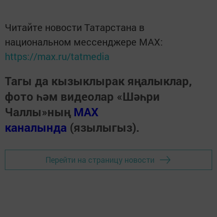
Читайте новости Татарстана в
национальном мессенджере MАХ:
https://max.ru/tatmedia
Тагы да кызыклырак яңалыклар,
фото һәм видеолар «Шәһри
Чаллы»ның
MAX
каналында
(язылыгыз).
Перейти на страницу новости