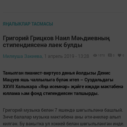
ЯҢАЛЫКЛАР ТАСМАСЫ
Григорий Грицков Наил Мәһдиевның
стипендиясенә лаек булды
Миляуша Закиева,
1 апрель 2019 - 13:28
1570
0
0
Танылган пианист-виртуоз дөнья йолдызы Денис
Мацуев яшь чаллылыга бүләк итеп – Суздальдагы
XXVII Халыкара «Яңа исемнәр» җәйге иҗади мәктәбенә
юллама һәм фонд стипендиясен тапшырды.
Григорий музыка белән 7 яшендә шөгыльләнә башлый.
3нче балалар музыка мәктәбенә аны әти-әниләр алып
килгән. Бу вакытка ул хоккей белән шөгыльләнгән инде.