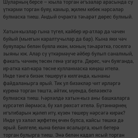
Шуларның берсе – юыла торган әгъзалар арасында су
үткәрми торган буяу, камыр, җилем кебек нәрсәләр
булмаска тиеш. Андый очракта тәһарәт дөрес булмый.
Хатын-кызлар гына түгел, кайбер ир-атлар да чәчен
буйый (мыегын каралтучылар да бар). Кына яки чәч
буяулары белән буяла икән, моның тәһарәткә, госелгә
зыяны юк. Алар су үткәрмәүче әйбер булып саналмый,
фәкать чәчнең төсен генә үзгәртә. Дөрес, чәч буяганда,
ир-атка кап-кара төсне кулланмаска киңәш ителә.
Инде тәнгә бизәк төшерүгә кил­гәндә, кынаны
файдаланырга ярый. Тик ул бизәкләр чит ир­ләргә
күренә торган төштә, әйтик, муенда, беләзектә
булмаска тиеш. Һәрхәлдә хатын-кыз аны башкаларга
күрсәтеп йөрмәсә, бу хәл рөхсәт ителә. Бүтәннәрнең
игътибарын җәлеп итү, күзен төшерү нәрсәгә кирәк?
Инде үз хәләл җефетең өчен булса, кайсы төшкә дә
ярый. Билгеле, кына белән ясалырга, юып бетерә
торган булырга тиеш. Энә белән кадап ясый торган