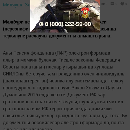
Миляуша Закиева,
1 апрель 2019 - 13:30
1812
0
0
Мәҗбүри пенсия иминияте таныклыгын шәхси
(персонификацияләнгән) исәпкә алу системасында
теркәлүне раслаучы документны алмаштырыла.
Аны Пенсия фондында (ПФР) электрон формада
алырга мөмкин булачак. Тиешле законны Федерация
Советы палатаның пленар утырышында хуплады.
СНИЛСны бетерүче һәм гражданнар өчен индивидуаль
(шәхсиләштерелгән) исәпкә алу системасында теркәү
процедурасын гадиләштерүче Закон Хөкүмәт Дәүләт
Думасына 2016 елда кертте. Документ РФ һәр
гражданинына шәхси счет ачуны, шулай ук һәр чит ил
гражданына һәм РФ территориясендә даими яки
вакытлыча яшәүче һәр гражданга күз алдында тота. Бу
документны россиялеләр электрон формада да, почта
аша да ала алачаклар.