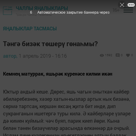
ЧАЛЛЫ ЯҢАЛЫКЛАРЫ
16+
5
Автоматическое закрытие баннера через
"Шәһри Чаллы" газетасы
ЯҢАЛЫКЛАР ТАСМАСЫ
Тәнгә бизәк төшерү гөнаһмы?
автор,
1 апрель 2019 - 16:16
1592
0
0
Кемнең матуррак, яшьрәк күренәсе килми икән
Юктыр андый кеше. Дөрес, яшь чагын оныткан кайбер
әбиләребезнең, хәзер хатын-кызлар артык нык бизәнә,
сөрмә тартсаң, кершән яксаң җитә бит инде, дип
сукранганын ишетергә туры килә. Ә кай­берләре үзләре
дә кимен куймый: чәч буяп, парик киеп йөри. Кына
белән тәнен бизәүчеләр арасында өлкәннәр дә очрый.
Ислам дине күзлегеннән ир-егетләрнең алтын балдак,