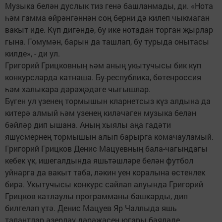
Музыка белән дуслык тиз генә башланмады, ди. «Нота
һәм гамма өйрәнгәннән соң берни дә килеп чыкмаган
вакыт иде. Күп дигәндә, бу ике нотадан торган җырлар
гына. Гомумән, барын да ташлап, бу турыда онытасы
килде», - ди ул.
Григорий Грицковның һәм аның укытучысы бик күп
конкурсларда катнаша. Бу-республика, бөтенроссия
һәм халыкара дәрәҗәдәге чыгышлар.
Бүген ул үзенең тормышын кларнетсыз күз алдына да
китерә алмый һәм үзенең киләчәген музыка белән
бәйләр дип ышана. Аның хыялы аңа гадәти
яшүсмернең тормышын алып барырга комачауламый.
Григорий Грицков Денис Мацуевның бала-чагындагы
кебек үк, ишегалдында яшьтәшләре белән футбол
уйнарга да вакыт таба, ләкин уен коралына өстенлек
бирә. Укытучысы конкурс сайлап алуында Григорий
Грицков катлаулы программаны башкарды, дип
билгеләп үтә. Денис Мацуев Яр Чаллыда яшь
талантлар әзерләү дәрәҗәсен югары бәяләде.