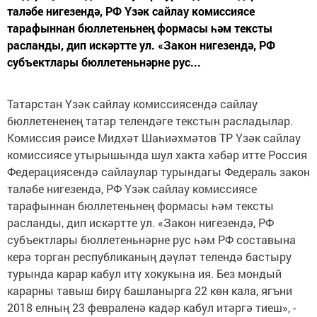
таләбе нигезендә, РФ Үзәк сайлау комиссиясе
тарафыннан бюллетеньнең формасы һәм тексты
расланды, дип искәртте ул. «Закон нигезендә, РФ
субъектлары бюллетеньнәрне рус...
Татарстан Үзәк сайлау комиссиясендә сайлау
бюллетененең татар телендәге текстын расладылар.
Комиссия рәисе Мидхәт Шаһиәхмәтов ТР Үзәк сайлау
комиссиясе утырышында шул хакта хәбәр итте Россия
Федерациясендә сайлаулар турындагы Федераль закон
таләбе нигезендә, РФ Үзәк сайлау комиссиясе
тарафыннан бюллетеньнең формасы һәм тексты
расланды, дип искәртте ул. «Закон нигезендә, РФ
субъектлары бюллетеньнәрне рус һәм РФ составына
керә торган республиканың дәүләт телендә бастыру
турында карар кабул итү хокукына ия. Без мондый
карарны тавыш бирү башланырга 22 көн кала, ягъни
2018 елның 23 февраленә кадәр кабул итәргә тиеш», -