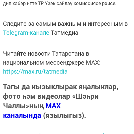
дип хәбәр итте ТР Үзәк сайлау комиссиясе рәисе.
Следите за самым важным и интересным в
Telegram-канале
Татмедиа
Читайте новости Татарстана в
национальном мессенджере MАХ:
https://max.ru/tatmedia
Тагы да кызыклырак яңалыклар,
фото һәм видеолар «Шәһри
Чаллы»ның
MAX
каналында
(язылыгыз).