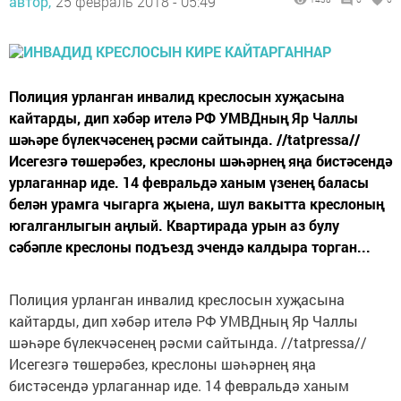
автор,
25 февраль 2018 - 05:49
Полиция урланган инвалид креслосын хуҗасына
кайтарды, дип хәбәр ителә РФ УМВДның Яр Чаллы
шәһәре бүлекчәсенең рәсми сайтында. //tatpressa//
Исегезгә төшерәбез, креслоны шәһәрнең яңа бистәсендә
урлаганнар иде. 14 февральдә ханым үзенең баласы
белән урамга чыгарга җыена, шул вакытта креслоның
югалганлыгын аңлый. Квартирада урын аз булу
сәбәпле креслоны подъезд эчендә калдыра торган...
Полиция урланган инвалид креслосын хуҗасына
кайтарды, дип хәбәр ителә РФ УМВДның Яр Чаллы
шәһәре бүлекчәсенең рәсми сайтында. //tatpressa//
Исегезгә төшерәбез, креслоны шәһәрнең яңа
бистәсендә урлаганнар иде. 14 февральдә ханым