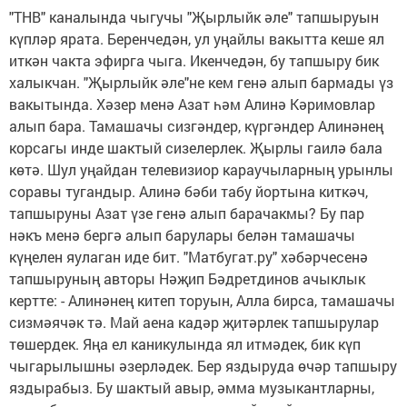
"ТНВ" каналында чыгучы "Җырлыйк әле" тапшыруын
күпләр ярата. Беренчедән, ул уңайлы вакытта кеше ял
иткән чакта эфирга чыга. Икенчедән, бу тапшыру бик
халыкчан. "Җырлыйк әле"не кем генә алып бармады үз
вакытында. Хәзер менә Азат һәм Алинә Кәримовлар
алып бара. Тамашачы сизгәндер, күргәндер Алинәнең
корсагы инде шактый сизелерлек. Җырлы гаилә бала
көтә. Шул уңайдан телевизиор караучыларның урынлы
соравы тугандыр. Алинә бәби табу йортына киткәч,
тапшыруны Азат үзе генә алып барачакмы? Бу пар
нәкъ менә бергә алып барулары белән тамашачы
күңелен яулаган иде бит. "Матбугат.ру" хәбәрчесенә
тапшыруның авторы Нәҗип Бәдретдинов ачыклык
кертте: - Алинәнең китеп торуын, Алла бирса, тамашачы
сизмәячәк тә. Май аена кадәр җитәрлек тапшырулар
төшердек. Яңа ел каникулында ял итмәдек, бик күп
чыгарылышны әзерләдек. Бер яздыруда өчәр тапшыру
яздырабыз. Бу шактый авыр, әмма музыкантларны,