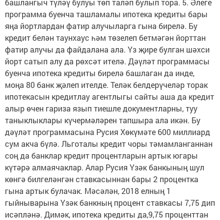
башлангыч түләү булуы төп таләп булып тора. 5. Әлеге
программа буенча ташламалы ипотека кредиты бары
яңа йортлардан фатир алучыларга гына бирелә. Бу
кредит белән таунхаус һәм төзелеп бетмәгән йорттан
фатир алучы да файдалана ала. Үз җире булган шәхси
йорт сатып алу да рөхсәт ителә. Дәүләт программасы
буенча ипотека кредиты бирелә башлаган да инде,
моңа 80 банк җәлеп ителде. Теләк белдерүчеләр торак
ипотекасын кредитлау агентлыгы сайты аша да кредит
алыр өчен гариза язып тиешле документларны, туу
таныклыклары күчермәләрен тапшыра ала икән. Бу
дәүләт программасына Русия Хөкүмәте 600 миллиард
сум акча бүлә. Льготалы кредит чоры тәмамланганнан
соң да банклар кредит процентларын артык югары
күтәрә алмаячаклар. Алар Русия Үзәк банкының шул
көнгә билгеләнгән ставкасыннан бары 2 процентка
гына артык булачак. Мәсәлән, 2018 елның 1
гыйныварына Үзәк банкның процент ставкасы 7,75 дип
исәпләнә. Димәк, ипотека кредиты да,9,75 проценттан