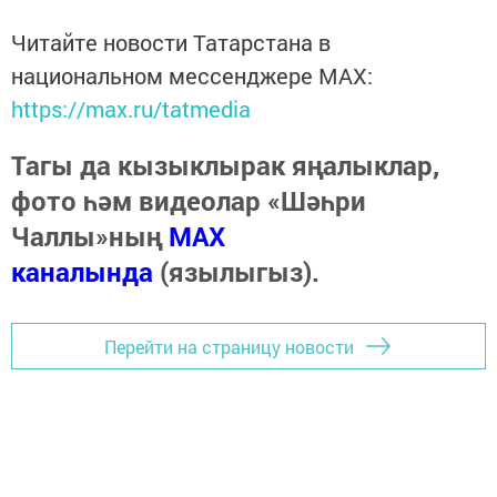
Читайте новости Татарстана в
национальном мессенджере MАХ:
https://max.ru/tatmedia
Тагы да кызыклырак яңалыклар,
фото һәм видеолар «Шәһри
Чаллы»ның
MAX
каналында
(язылыгыз).
Перейти на страницу новости