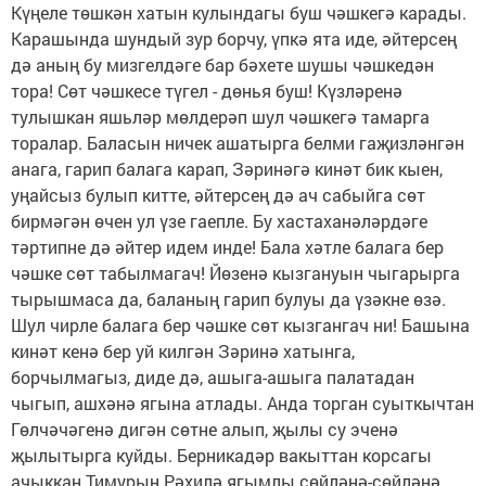
Күңеле төшкән хатын кулындагы буш чәшкегә карады.
Карашында шундый зур борчу, үпкә ята иде, әйтерсең
дә аның бу мизгелдәге бар бәхете шушы чәшкедән
тора! Сөт чәшкесе түгел - дөнья буш! Күзләренә
тулышкан яшьләр мөлдерәп шул чәшкегә тамарга
торалар. Баласын ничек ашатырга белми гаҗизләнгән
анага, гарип балага карап, Зәринәгә кинәт бик кыен,
уңайсыз булып китте, әйтерсең дә ач сабыйга сөт
бирмәгән өчен ул үзе гаепле. Бу хастаханәләрдәге
тәртипне дә әйтер идем инде! Бала хәтле балага бер
чәшке сөт табылмагач! Йөзенә кызгануын чыгарырга
тырышмаса да, баланың гарип булуы да үзәкне өзә.
Шул чирле балага бер чәшке сөт кызгангач ни! Башына
кинәт кенә бер уй килгән Зәринә хатынга,
борчылмагыз, диде дә, ашыга-ашыга палатадан
чыгып, ашхәнә ягына атлады. Анда торган суыткычтан
Гөлчәчәгенә дигән сөтне алып, җылы су эченә
җылытырга куйды. Берникадәр вакыттан корсагы
ачыккан Тимурын Рәхилә ягымлы сөйләнә-сөйләнә