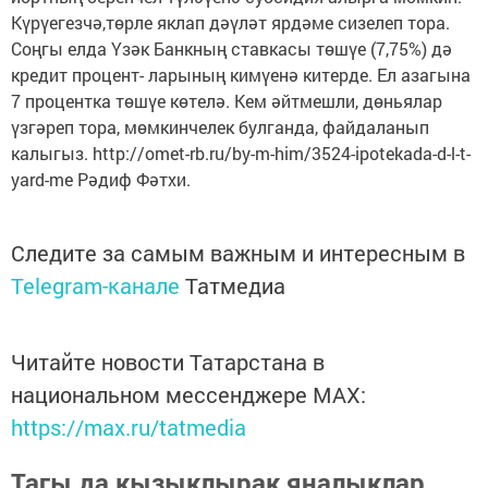
Күрүегезчә,төрле яклап дәүләт ярдәме сизелеп тора.
Соңгы елда Үзәк Банкның ставкасы төшүе (7,75%) дә
кредит процент- ларының кимүенә китерде. Ел азагына
7 процентка төшүе көтелә. Кем әйтмешли, дөньялар
үзгәреп тора, мөмкинчелек булганда, файдаланып
калыгыз. http://omet-rb.ru/by-m-him/3524-ipotekada-d-l-t-
yard-me Рәдиф Фәтхи.
Следите за самым важным и интересным в
Telegram-канале
Татмедиа
Читайте новости Татарстана в
национальном мессенджере MАХ:
https://max.ru/tatmedia
Тагы да кызыклырак яңалыклар,