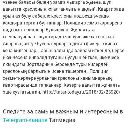
үзенең баласы белән урамга чыгарга җыена, шул
вакытта креслоның югалганлыгын аңлый. Квартирада
урын аз булу сәбәпле креслоны подъезд эчендә
калдыра торган булганнар. Полиция хезмәткәрләренә
видеоматериаллар булышкан. Җинаятьтә
гаепләнүчеләр - шул тирәдә яшәүче ике хатын-кыз.
Аларның әйтүе буенча, урларга дигән фикергә кинәт
кенә килгәннәр. Табын алдында бәйрәм иткәндә, берсе
икенчесенә инвалид туганы булуын әйткән, икенчесе
якындагы йортларның берсендә туры килердәй
креслоның барлыгын исенә төшергән . Полиция
хезмәткәрләре урланган креслоны ханымнарның
квартирасында тапканнар. Хәзерге вакытта җинаять
эше кузгатылган. http://tatar-today.ru/2018/02/25920/
Следите за самым важным и интересным в
Telegram-канале
Татмедиа