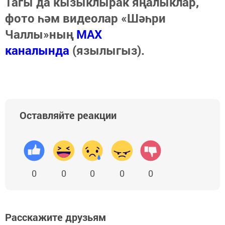
Тагы да кызыклырак яңалыклар,
фото һәм видеолар «Шәһри
Чаллы»ның
MAX
каналында
(язылыгыз).
Оставляйте реакции
0
0
0
0
0
Расскажите друзьям