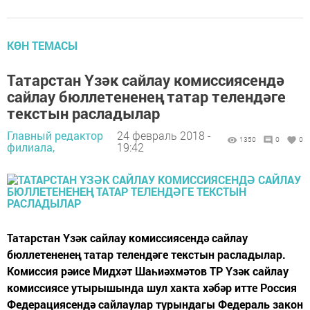
КӨН ТЕМАСЫ
Татарстан Үзәк сайлау комиссиясендә
сайлау бюллетененең татар телендәге
текстын расладылар
Главный редактор
24 февраль 2018 -
1350
0
0
филиала,
19:42
Татарстан Үзәк сайлау комиссиясендә сайлау
бюллетененең татар телендәге текстын расладылар.
Комиссия рәисе Мидхәт Шаһиәхмәтов ТР Үзәк сайлау
комиссиясе утырышында шул хакта хәбәр итте Россия
Федерациясендә сайлаулар турындагы Федераль закон