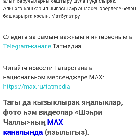
алып баручыларны оештыру шулай уңайлырак.
Алинәгә башкарып чыгасы зур эшләсен хәерлесе белән
башкарырга язсын. Матбугат.ру
Следите за самым важным и интересным в
Telegram-канале
Татмедиа
Читайте новости Татарстана в
национальном мессенджере MАХ:
https://max.ru/tatmedia
Тагы да кызыклырак яңалыклар,
фото һәм видеолар «Шәһри
Чаллы»ның
MAX
каналында
(язылыгыз).