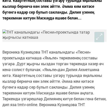
китә. Квартетның составы үзгәрү турында яңалыкны
кызлар берничә көн элек әйтте. Әмма кем китәсе
бүгенгә кадәр сер булып сакланды. Дилия үзенең
төркемнән китүен Мәскәүдә яшәве белән...
Вероника Кузнецова ТНТ каналындагы «Песни»
проектында катнаша «Ямьле» төркеменең составы
үзгәрә. Дүрт җырчы кыздан торган төркемдә хәзер өч
кенә солист булачак. «Ямьле»дән Дилия Ахметшина
китә. Квартетның составы үзгәрү турында яңалыкны
кызлар берничә көн элек әйтте. Әмма кем китәсе
бүгенгә кадәр сер булып сакланды. Дилия үзенең
төркемнән китүен Мәскәүдә яшәве белән аңлата.
Төркемдә үзгәрешләр Дилиянең китүе белән генә бетми,
дип яза tmtv-online. Вероника Кузнецова ТНТ