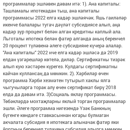
программалар эшләвен дәвам итә: 1). Ана капиталы:
Ташламалы ипотекадан тыш, ана капиталы
программасы 2022 елга кадәр эшләячәк. Яшь гаиләләр
икенче балалары тугач дәүләт субсидиясе алып, аңа
кадәр зур процент белән алган кредитны каплый ала.
Льготалы ипотека белән фатир алганда аның беренчел
20 процент түләвенә әлеге субсидияне күчерә алалар.
"Ана капиталы" 2022 нче елга кадәр эшләсә дә 2019
елдан үзгәрешләр көтелә, диләр. Сертификатны тизрәк
алып кую хәстәрен күрегез. Кулдагы сертификатны
кайчан куллансаң да мөмкин. 2). Хәрбиләр өчен
программа Хәрби хезмәтен тутырып хаклы ялга
чыгучыларга торак алу өчен сертификат бирү 2018
елда да дәвам итә. 3)Социаль яклау программасы.
Төбәкләрдә мохтаҗларны яклый торган программалар
эшли. Әлеге программа нигезендә Үзәк Банкның
бүгенге көндәге ставкасыннан югары булмаган
акчалата субсидия я ипотекага алыначак фатир яки
йортның беренчел түләүенә субсидия алырга мөмкин.