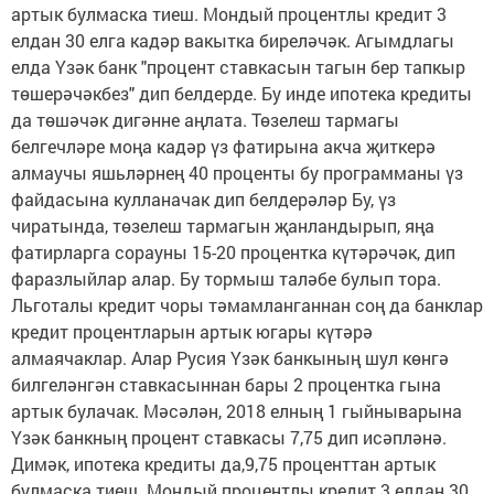
артык булмаска тиеш. Мондый процентлы кредит 3
елдан 30 елга кадәр вакытка биреләчәк. Агымдлагы
елда Үзәк банк "процент ставкасын тагын бер тапкыр
төшерәчәкбез" дип белдерде. Бу инде ипотека кредиты
да төшәчәк дигәнне аңлата. Төзелеш тармагы
белгечләре моңа кадәр үз фатирына акча җиткерә
алмаучы яшьләрнең 40 проценты бу программаны үз
файдасына кулланачак дип белдерәләр Бу, үз
чиратында, төзелеш тармагын җанландырып, яңа
фатирларга сорауны 15-20 процентка күтәрәчәк, дип
фаразлыйлар алар. Бу тормыш таләбе булып тора.
Льготалы кредит чоры тәмамланганнан соң да банклар
кредит процентларын артык югары күтәрә
алмаячаклар. Алар Русия Үзәк банкының шул көнгә
билгеләнгән ставкасыннан бары 2 процентка гына
артык булачак. Мәсәлән, 2018 елның 1 гыйныварына
Үзәк банкның процент ставкасы 7,75 дип исәпләнә.
Димәк, ипотека кредиты да,9,75 проценттан артык
булмаска тиеш. Мондый процентлы кредит 3 елдан 30