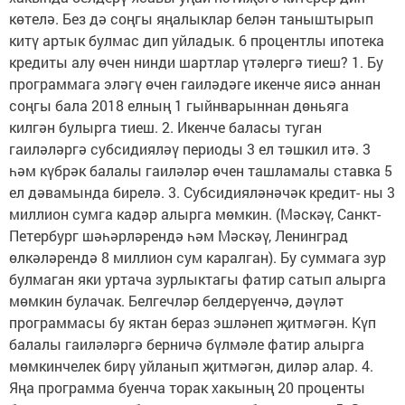
көтелә. Без дә соңгы яңалыклар белән таныштырып
китү артык булмас дип уйладык. 6 процентлы ипотека
кредиты алу өчен нинди шартлар үтәлергә тиеш? 1. Бу
программага эләгү өчен гаиләдәге икенче яисә аннан
соңгы бала 2018 елның 1 гыйнварыннан дөньяга
килгән булырга тиеш. 2. Икенче баласы туган
гаиләләргә субсидияләү периоды 3 ел тәшкил итә. 3
һәм күбрәк балалы гаиләләр өчен ташламалы ставка 5
ел дәвамында бирелә. 3. Субсидияләнәчәк кредит- ны 3
миллион сумга кадәр алырга мөмкин. (Мәскәү, Санкт-
Петербург шәһәрләрендә һәм Мәскәү, Ленинград
өлкәләрендә 8 миллион сум каралган). Бу суммага зур
булмаган яки уртача зурлыктагы фатир сатып алырга
мөмкин булачак. Белгечләр белдерүенчә, дәүләт
программасы бу яктан бераз эшләнеп җитмәгән. Күп
балалы гаиләләргә берничә бүлмәле фатир алырга
мөмкинчелек бирү уйланып җитмәгән, диләр алар. 4.
Яңа программа буенча торак хакының 20 проценты