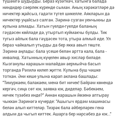
түшәмгә шудырды. Бераз күзәткәч, хатынга балада
ниндидер сәерлек күренде сыман. Аның хәрәкәтләре дә
ничектер җайсыз, гадәти түгел шикелле. Аякларын да
ничектер уңайсыз салган. Зәринә сузган уенчыкны да
кулына алмады. Хатын гүелди-гүелди баланың
гәүдәсен көйләде дә, утыртып куймакчы булды. Тик
тугыз айлык бала гәүдәсен тота, утыра алмый иде. Ул
бераз чайкалып утырды да бер якка авып төште.
Зәринә аңлады: бала үсеше белән артта кала, бала -
инвалид. Хатынның күңелен авыр хисләр биләде.
Кызганулы карашын малайдан аермыйча басып
торганда Рәхилә килеп җитте. Кулына буш чәшке
тоткан. Әни кеше улына карап аклана башлады:
"Тимуркаем, балакаем, менә бит ничек! Бәйрәм көнендә
кергәч, сиңа сөт юк, заявка юк, диделәр. Бәбекәем,
ничек түзәбез инде?" Аннан карашын йөзенә аптырау
чыккан Зәринәгә күчерде: "Ашыгыч ярдәм машинасы
белән алып киттеләр. Тизрәк бала әйберләрен генә
алдым да чыгып киттек. Ашарга бер нәрсәбез дә юк..."