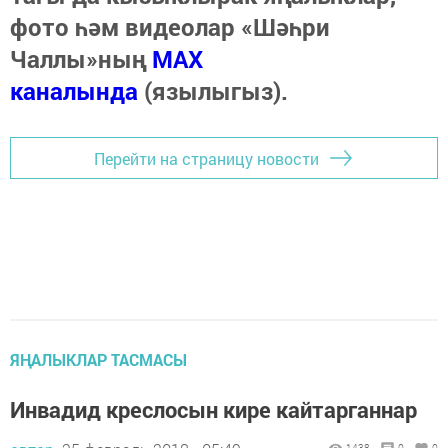
фото һәм видеолар «Шәһри
Чаллы»ның
MAX
каналында
(язылыгыз).
Перейти на страницу новости
ЯҢАЛЫКЛАР ТАСМАСЫ
Инвадид креслосын кире кайтарганнар
1438
0
0