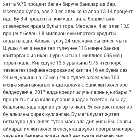
хәтта 9,75 процент белән бирүче банклар да бар.
Исегездә булса, әле 2-3 ел элек кенә алар 13-14 процент
иде. Бу 3-4 процентка кимү дә гаилә бюджетына
сизелерлек ярдәм булып тора. Мәсәлән, 4 ел элек 13,5
процент белән 1,8 миллион сум ипотека кредиты
алдыгыз, ди. Айлык түләү 24 мең чамасы килеп чыга.
Шушы 4 ел эчендә төп түләүнең 115 меңен банкка
кайтаргансыз икән, бурычыгыз 1 миллион 685 мең
торып кала. Килешүне 13,5 урынына 9,75 итеп кире
төзесәгез (рефинансирование) калган 16 ел буена сез
24 мең урынына 17 мең генә түләячәксез һәм 700
меңгә якын акчагыз янда калачак. Банк җитәкчеләре
белдерүенчә, 2017 елда кредит алучыларның нибары 7
проценты гына килешүләрне яңадан төзегән. Аны да,
башлыча, яшь парлар үзгәртә икән. Өлкәнрәк гаиләләр
бу алымны сирәк кулланган. Бу мәгълүмат җитеп
бетмәүдән дә килеп туган мәсьәлә дип уйлыйм. Соңгы
айларда ил җитәкчелегенең яңа дәүләт программалары
хакында белдерү ясавы уңай нәтиҗәгә китерер дип