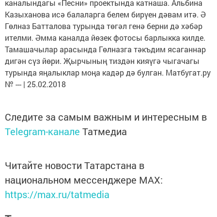
каналындагы «Песни» проектында катнаша. Альбина
Казыханова исә балаларга белем бирүен дәвам итә. Ә
Гөлназ Батталова турында төгәл генә берни дә хәбәр
ителми. Әмма каналда йөзек фотосы барлыкка килде.
Тамашачылар арасында Гөлназга тәкъдим ясаганнар
дигән сүз йөри. Җырчының тиздән кияүгә чыгачагы
турында яңалыклар моңа кадәр дә булган. Матбугат.ру
№ --- | 25.02.2018
Следите за самым важным и интересным в
Telegram-канале
Татмедиа
Читайте новости Татарстана в
национальном мессенджере MАХ:
https://max.ru/tatmedia