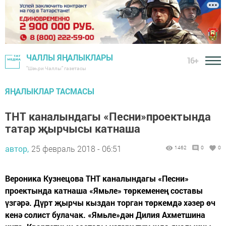
ЧАЛЛЫ ЯҢАЛЫКЛАРЫ
16+
"Шәһри Чаллы" газетасы
ЯҢАЛЫКЛАР ТАСМАСЫ
ТНТ каналындагы «Песни»проектында
татар җырчысы катнаша
автор,
25 февраль 2018 - 06:51
1462
0
0
Вероника Кузнецова ТНТ каналындагы «Песни»
проектында катнаша «Ямьле» төркеменең составы
үзгәрә. Дүрт җырчы кыздан торган төркемдә хәзер өч
кенә солист булачак. «Ямьле»дән Дилия Ахметшина