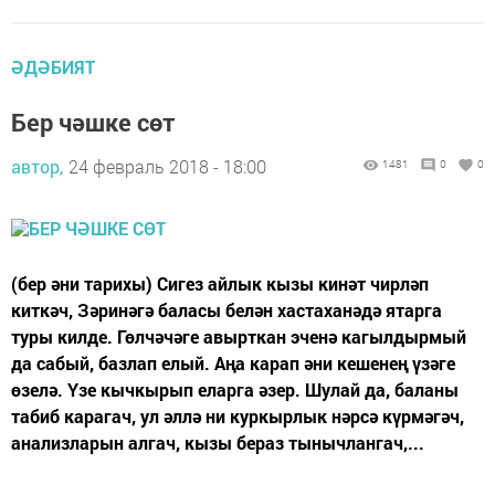
ӘДӘБИЯТ
Бер чәшке сөт
автор,
24 февраль 2018 - 18:00
1481
0
0
(бер әни тарихы) Сигез айлык кызы кинәт чирләп
киткәч, Зәринәгә баласы белән хастаханәдә ятарга
туры килде. Гөлчәчәге авырткан эченә кагылдырмый
да сабый, базлап елый. Аңа карап әни кешенең үзәге
өзелә. Үзе кычкырып еларга әзер. Шулай да, баланы
табиб карагач, ул әллә ни куркырлык нәрсә күрмәгәч,
анализларын алгач, кызы бераз тынычлангач,...