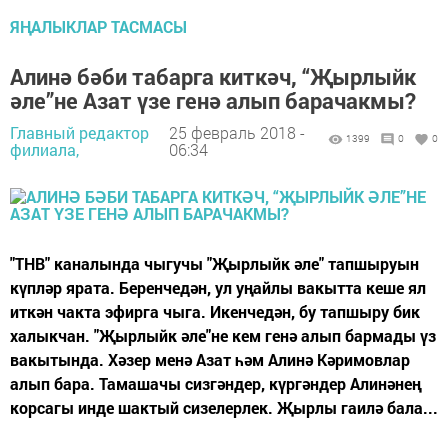
ЯҢАЛЫКЛАР ТАСМАСЫ
Алинә бәби табарга киткәч, “Җырлыйк
әле”не Азат үзе генә алып барачакмы?
Главный редактор
25 февраль 2018 -
1399
0
0
филиала,
06:34
"ТНВ" каналында чыгучы "Җырлыйк әле" тапшыруын
күпләр ярата. Беренчедән, ул уңайлы вакытта кеше ял
иткән чакта эфирга чыга. Икенчедән, бу тапшыру бик
халыкчан. "Җырлыйк әле"не кем генә алып бармады үз
вакытында. Хәзер менә Азат һәм Алинә Кәримовлар
алып бара. Тамашачы сизгәндер, күргәндер Алинәнең
корсагы инде шактый сизелерлек. Җырлы гаилә бала...