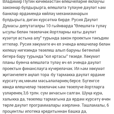
Владимир Путин кичекмәстән өлешчеләрне яклаучы
законнар булдырырга, өлешләтә түләүне дәүләт һәм
банклар ярдәмендә көйләү механизмнарын
булдырыга, дигән күрсәтмә бирде. Русия Дәүләт
Думасы депутаталры 10 гыйнварда "Өлешләтә түләү
ысулы белән төзеләчәк йортларны каты дәүләт
күзәтүе астына алу" турында закон проектын тәкъдим
иттеләр. Русия хөкүмәте өч ел эчендә өлешчеләр белән
килешү нигезендә төзелеш алып баруны бөтенләй
бетерә бару турында "юл кртасы" төзеде. Хөкүмәт
планы буенча өлешләтә түләү өч ел эчендә дәүләт
проектын финанслауга күчереләчәк. Ил һәм хөкүмәт
җитәкчелеге аңлап тора -бу тармакка дәүләт ярдәме
күрсәтү иң мөһим мәсьәләләрнең берсе. Бүгенгсе
көндә өлешчеләр төзеләчәк һәм төзелүче йортларга
үзләренең 3,6 трлн. сум акчасын салган. Шуңа күрә,
халыкка да, төзелеш тармагына да ярдәм күрсәтү өчен
төрле дәүләт программалары әзерләнә. Ташламалы, 6
процентлы ипотека кредитыннан башка да,