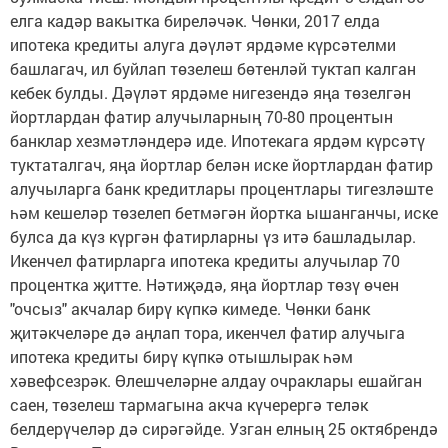
елга кадәр вакытка биреләчәк. Чөнки, 2017 елда
ипотека кредиты алуга дәүләт ярдәме күрсәтелми
башлагач, ил буйлап төзелеш бөтенләй туктап калган
кебек булды. Дәүләт ярдәме нигезендә яңа төзелгән
йортлардан фатир алучыларның 70-80 процентын
банклар хезмәтләндерә иде. Ипотекага ярдәм күрсәтү
туктаталгач, яңа йортлар белән иске йортлардан фатир
алучыларга банк кредитлары процентлары тигезләште
һәм кешеләр төзелеп бетмәгән йортка ышанганчы, иске
булса да күз күргән фатирларны үз итә башладылар.
Икенчел фатирларга ипотека кредиты алучылар 70
процентка җитте. Нәтиҗәдә, яңа йортлар төзү өчен
"очсыз" акчалар бирү күпкә кимеде. Чөнки банк
җитәкчеләре дә аңлап тора, икенчел фатир алучыга
ипотека кредиты бирү күпкә отышлырак һәм
хәвефсезрәк. Өлешчеләрне алдау очраклары ешайган
саен, төзелеш тармагына акча күчерергә теләк
белдерүчеләр дә сирәгәйде. Узган елның 25 октябрендә