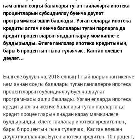
һәм аннан соңгы балалары туган гаиләләргә ипотека
процентларын субсидияләү буенча дәүләт
программасы эшли башлады. Узган елларда ипотека
кредиты алгач икенче балалары туган парларга да
кредит процентларын яңадан карау мөмкинлеге
булдырылды. Әлеге гаиләләр ипотека кредитының
бары 6 процентын гына түләячәк . Калган өлешен
дәүләт...
Билгеле булуынча, 2018 елның 1 гыйнварыннан икенче
һәм аннан соңгы балалары туган гаиләләргә ипотека
процентларын субсидияләү буенча дәүләт
программасы эшли башлады. Узган елларда ипотека
кредиты алгач икенче балалары туган парларга да
кредит процентларын яңадан карау мөмкинлеге
булдырылды. Әлеге гаиләләр ипотека кредитының
бары 6 процентын гына түләячәк . Калган өлешен
дәүләт каплаячак. Бүген ипотека кредитын 10 процент,