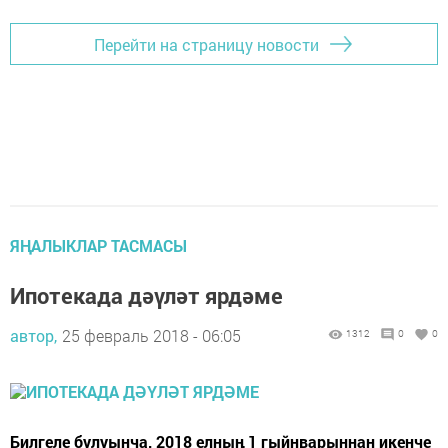
Перейти на страницу новости
ЯҢАЛЫКЛАР ТАСМАСЫ
Ипотекада дәүләт ярдәме
автор,
25 февраль 2018 - 06:05
1312
0
0
Билгеле булуынча, 2018 елның 1 гыйнварыннан икенче