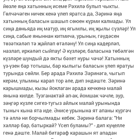
йөзле яңа хатынның исеме Рәхилә булып чыкты.
Гөлчәчәген ничек кенә үлеп яратса да, Зәринә яңа
хатынның баласын шашып сөюен күрми калмады. Ул
сиңа дөньяда иң матур, иң ягымлы, иң җылы сүзләр! Ул
сиңа, сабые яныннан китмичә, урынын, гәүдәсен
төзәткәләп тә җайлап өтәләнү! Ул сиңа кадерләп,
назлап, иркәләп сыйпау! Ә күзләре, баласына төбәлгән
күзләре шундый дә якты бәхет нуры чәчә! Хатынның
үз-үзен бар тотышы, бар кылыгы баласын үлеп яратуы
турында сөйли. Бер арада Рәхилә Зәринәгә, чыгып
керәм, улымны карап тор әле, дип эндәште. Зәринә
карышмады, кызы йоклаган арада кечкенә малай
янына килде. Тузганактай ап-ак, йомшак чәчле, зур,
зәңгәр күзле сигез-тугыз айлык малай урынында
тыныч кына ята иде. Әнисе урынына ят апаны күргәч
тә әллә ни борчылмады кебек. Зәринә балага: "Ни
хәлләр бар, батыркай? Үсеп буламы?" - дип күңелле
генә дәште. Малай битараф карашын ят ападан