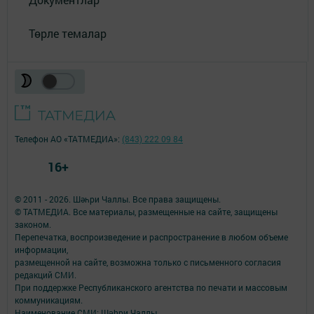
Төрле темалар
Телефон АО «ТАТМЕДИА»:
(843) 222 09 84
16+
© 2011 - 2026. Шәһри Чаллы. Все права защищены.
© ТАТМЕДИА. Все материалы, размещенные на сайте, защищены
законом.
Перепечатка, воспроизведение и распространение в любом объеме
информации,
размещенной на сайте, возможна только с письменного согласия
редакций СМИ.
При поддержке Республиканского агентства по печати и массовым
коммуникациям.
Наименование СМИ: Шəhри Чаллы