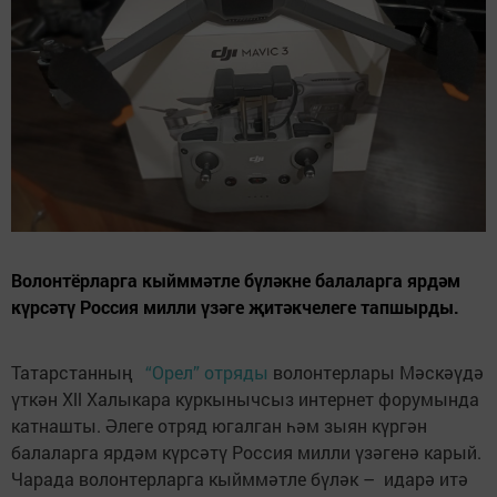
Волонтёрларга кыйммәтле бүләкне балаларга ярдәм
күрсәтү Россия милли үзәге җитәкчелеге тапшырды.
Татарстанның
“Орел” отряды
волонтерлары Мәскәүдә
үткән Xll Халыкара куркынычсыз интернет форумында
катнашты. Әлеге отряд югалган һәм зыян күргән
балаларга ярдәм күрсәтү Россия милли үзәгенә карый.
Чарада волонтерларга кыйммәтле бүләк – идарә итә