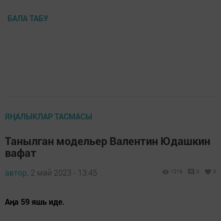
БАЛА ТАБУ
ЯҢАЛЫКЛАР ТАСМАСЫ
Танылган модельер Валентин Юдашкин
вафат
автор,
2 май 2023 - 13:45
1219
0
0
Аңа 59 яшь иде.