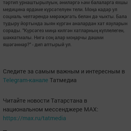
тәртип урнаштырылуын, әниләргә һәм балаларга яхшы
медицина ярдәме күрсәтелүен тели. Моңа кадәр ул
социаль челтәрендә мөрәҗәгать белән дә чыкты. Бала
тудыру йортында зыян күргән аналардан хат язуларын
сорады. "Күрсәгез миңа килгән хатларның күплелеген,
шаккатмалы. Нигә соң алар моңарчы дәшми
яшәгәннәр?" - дип аптырый ул.
Следите за самым важным и интересным в
Telegram-канале
Татмедиа
Читайте новости Татарстана в
национальном мессенджере MАХ:
https://max.ru/tatmedia