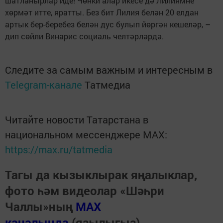
шатланырлар иде! Чөнки алар икесе дә Лилиямне
хөрмәт итте, яратты. Без бит Лилия белән 20 елдан
артык бер-беребез белән дус булып йөргән кешеләр, –
дип сөйли Винарис социаль челтәрләрдә.
Следите за самым важным и интересным в
Telegram-канале
Татмедиа
Читайте новости Татарстана в
национальном мессенджере MАХ:
https://max.ru/tatmedia
Тагы да кызыклырак яңалыклар,
фото һәм видеолар «Шәһри
Чаллы»ның
MAX
каналында
(язылыгыз).