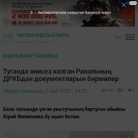
4
Автоматическое закрытие баннера через
ЧАЛЛЫ ЯҢАЛЫКЛАРЫ
16+
"Шәһри Чаллы" газетасы
ЯҢАЛЫКЛАР ТАСМАСЫ
Туганда әнисез калган Ранэльның
ДРКБдан документларын бирмиләр
Айзирә Имамова,
2 май 2023 - 14:33
2087
0
2
Бала тапканда үлгән укытучының бертуган абыйсы
Юрий Филиповка бу ошап бетми.