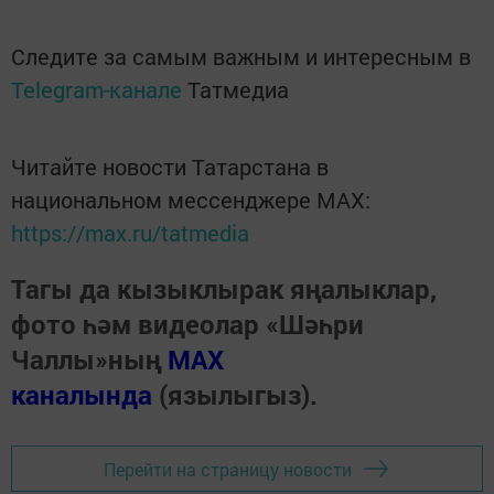
Следите за самым важным и интересным в
Telegram-канале
Татмедиа
Читайте новости Татарстана в
национальном мессенджере MАХ:
https://max.ru/tatmedia
Тагы да кызыклырак яңалыклар,
фото һәм видеолар «Шәһри
Чаллы»ның
MAX
каналында
(язылыгыз).
Перейти на страницу новости