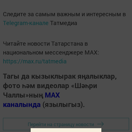
Следите за самым важным и интересным в
Telegram-канале
Татмедиа
Читайте новости Татарстана в
национальном мессенджере MАХ:
https://max.ru/tatmedia
Тагы да кызыклырак яңалыклар,
фото һәм видеолар «Шәһри
Чаллы»ның
MAX
каналында
(язылыгыз).
Перейти на страницу новости