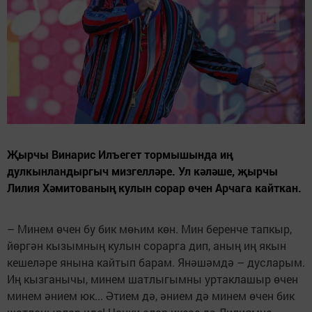
Җырчы Винарис Илъегет тормышында иң
дулкынландыргыч мизгелләре. Ул кәләше, җырчы
Лилия Хәмитованың кулын сорар өчен Арчага кайткан.
– Минем өчен бу бик мөһим көн. Мин беренче тапкыр,
йөргән кызымның кулын сорарга дип, аның иң якын
кешеләре янына кайтып барам. Янәшәмдә – дусларым.
Иң кызганычы, минем шатлыгымны уртаклашыр өчен
минем әнием юк... Әтием дә, әнием дә минем өчен бик