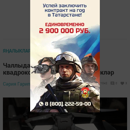
ЯҢАЛЫКЛАР ТАСМАСЫ
Чаллыда югалган кешеләрне
квадрокоптерлар белән эзләячәкләр
Сәрия Гарипова,
2 май 2023 - 13:37
1042
0
3