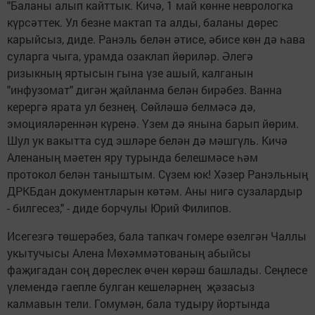
"Баланы алып кайттык. Кичә, 1 май көнне неврологка
күрсәттек. Ул безне мактап та алды, баланы дөрес
карыйсыз, диде. Ранэль белән әтисе, әбисе көн дә һава
суларга чыга, урамда озаклап йөриләр. Әлегә
ризыкның яртысын гына үзе ашый, калганын
"инфузомат" дигән җайланма белән бирәбез. Ванна
керергә ярата ул безнең. Сөйләшә белмәсә дә,
эмоцияләреннән күренә. Үзем дә янына барып йөрим.
Шул ук вакытта суд эшләре белән дә мәшгүль. Кичә
Аленаның мәетен яру турында белешмәсе һәм
протокол белән таныштым. Сүзем юк! Хәзер Ранэльның
ДРКБдан документларын көтәм. Аны нигә сузалардыр
- билгесез," - диде борчулы Юрий Филипов.
Исегезгә төшерәбез, бала тапкач гомере өзелгән Чаллы
укытучысы Алена Мөхәммәтованың абыйсы
фаҗигадан соң дөреслек өчен көрәш башлады. Сеңлесе
үлемендә гаепле булган кешеләрнең җәзасыз
калмавын тели. Гомумән, бала тудыру йортында