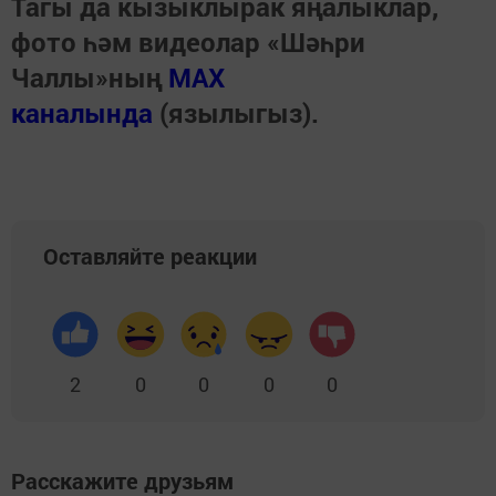
Тагы да кызыклырак яңалыклар,
фото һәм видеолар «Шәһри
Чаллы»ның
MAX
каналында
(язылыгыз).
Оставляйте реакции
2
0
0
0
0
Расскажите друзьям