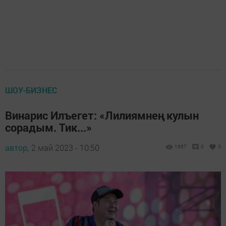
ШОУ-БИЗНЕС
Винарис Илъегет: «Лилиямнең кулын
сорадым. Тик...»
автор,
2 май 2023 - 10:50
1657
0
0