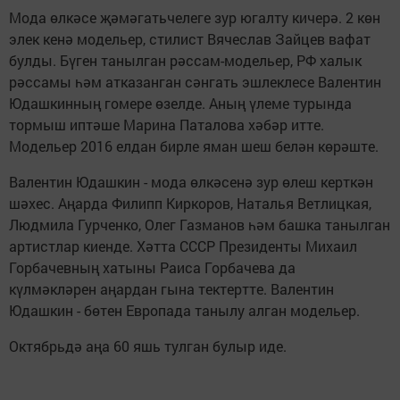
Мода өлкәсе җәмәгатьчелеге зур югалту кичерә. 2 көн
элек кенә модельер, стилист Вячеслав Зайцев вафат
булды. Бүген танылган рәссам-модельер, РФ халык
рәссамы һәм атказанган сәнгать эшлеклесе Валентин
Юдашкинның гомере өзелде. Аның үлеме турында
тормыш иптәше Марина Паталова хәбәр итте.
Модельер 2016 елдан бирле яман шеш белән көрәште.
Валентин Юдашкин - мода өлкәсенә зур өлеш керткән
шәхес. Аңарда Филипп Киркоров, Наталья Ветлицкая,
Людмила Гурченко, Олег Газманов һәм башка танылган
артистлар киенде. Хәтта СССР Президенты Михаил
Горбачевның хатыны Раиса Горбачева да
күлмәкләрен аңардан гына тектертте. Валентин
Юдашкин - бөтен Европада танылу алган модельер.
Октябрьдә аңа 60 яшь тулган булыр иде.