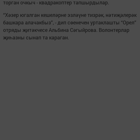
торган очкыч - квадракоптер тапшырдылар.
“Хәзер югалган кешеләрне эзләүне тизрәк, нәтиҗәлерәк
башкара алачакбыз”, - дип сөенечен уртаклашты “Орел”
отряды җитәкчесе Альбина Сәгыйрова. Волонтерлар
җиһазны сынап та караган.