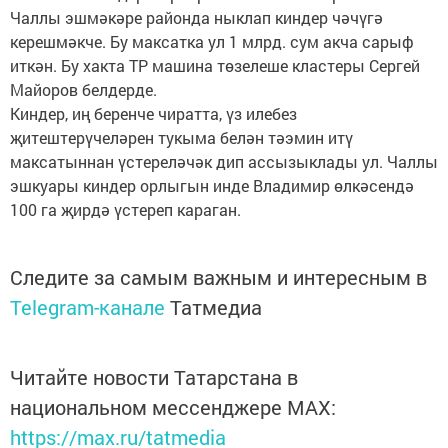
Чаллы эшмәкәре районда ныклап киндер чәчүгә
керешмәкче. Бу максатка ул 1 млрд. сум акча сарыф
иткән. Бу хакта ТР машина төзелеше кластеры Сергей
Майоров белдерде.
Киндер, иң беренче чиратта, үз илебез
җитештерүчеләрен тукыма белән тәэмин итү
максатыннан үстереләчәк дип ассызыклады ул. Чаллы
эшкуары киндер орлыгын инде Владимир өлкәсендә
100 га җирдә үстереп караган.
Следите за самым важным и интересным в
Telegram-канале
Татмедиа
Читайте новости Татарстана в
национальном мессенджере MАХ:
https://max.ru/tatmedia