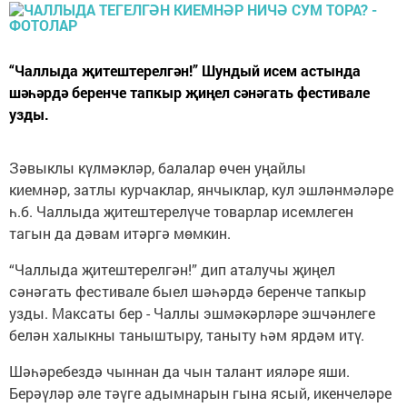
“Чаллыда җитештерелгән!” Шундый исем астында
шәһәрдә беренче тапкыр җиңел сәнәгать фестивале
узды.
Зәвыклы күлмәкләр, балалар өчен уңайлы
киемнәр, затлы курчаклар, янчыклар, кул эшләнмәләре
һ.б. Чаллыда җитештерелүче товарлар исемлеген
тагын да дәвам итәргә мөмкин.
“Чаллыда җитештерелгән!” дип аталучы җиңел
сәнәгать фестивале быел шәһәрдә беренче тапкыр
узды. Максаты бер - Чаллы эшмәкәрләре эшчәнлеге
белән халыкны таныштыру, таныту һәм ярдәм итү.
Шәһәребездә чыннан да чын талант ияләре яши.
Берәүләр әле тәүге адымнарын гына ясый, икенчеләре