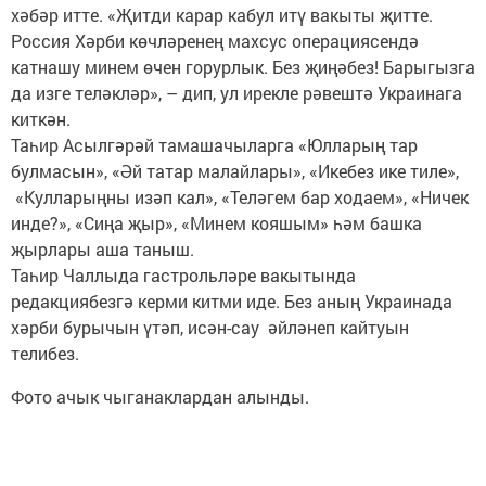
хәбәр итте. «Җитди карар кабул итү вакыты җитте.
Россия Хәрби көчләренең махсус операциясендә
катнашу минем өчен горурлык. Без җиңәбез! Барыгызга
да изге теләкләр», – дип, ул ирекле рәвештә Украинага
киткән.
Таһир Асылгәрәй тамашачыларга «Юлларың тар
булмасын», «Әй татар малайлары», «Икебез ике тиле»,
«Кулларыңны изәп кал», «Теләгем бар ходаем», «Ничек
инде?», «Сиңа җыр», «Минем кояшым» һәм башка
җырлары аша таныш.
Таһир Чаллыда гастрольләре вакытында
редакциябезгә керми китми иде. Без аның Украинада
хәрби бурычын үтәп, исән-сау әйләнеп кайтуын
телибез.
Фото ачык чыганаклардан алынды.