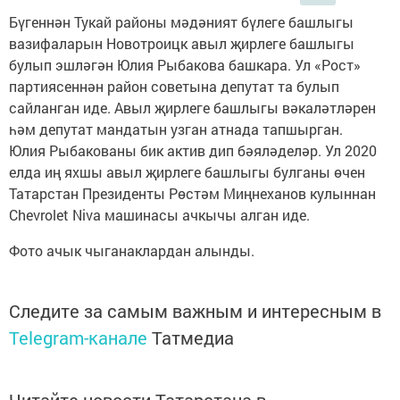
Бүгеннән Тукай районы мәдәният бүлеге башлыгы
вазифаларын Новотроицк авыл җирлеге башлыгы
булып эшләгән Юлия Рыбакова башкара. Ул «Рост»
партиясеннән район советына депутат та булып
сайланган иде. Авыл җирлеге башлыгы вәкаләтләрен
һәм депутат мандатын узган атнада тапшырган.
Юлия Рыбакованы бик актив дип бәяләделәр. Ул 2020
елда иң яхшы авыл җирлеге башлыгы булганы өчен
Татарстан Президенты Рөстәм Миңнеханов кулыннан
Chevrolet Niva машинасы ачкычы алган иде.
Фото ачык чыганаклардан алынды.
Следите за самым важным и интересным в
Telegram-канале
Татмедиа