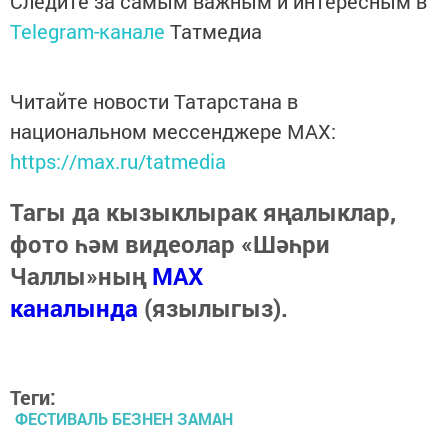
Следите за самым важным и интересным в
Telegram-канале
Татмедиа
Читайте новости Татарстана в
национальном мессенджере MАХ:
https://max.ru/tatmedia
Тагы да кызыклырак яңалыклар,
фото һәм видеолар «Шәһри
Чаллы»ның
MAX
каналында
(язылыгыз).
Теги:
ФЕСТИВАЛЬ БЕЗНЕН ЗАМАН