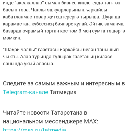
инде “аксакаллар” сыман бизнес киңлегендә төп-төз
басып тора. Чаллы эшкуарларының һәркайсы
кабатланмас товар җитештерергә тырыша. Шуңа да
карамастан, күбесенең бәяләре кулай. Әйтик, заманча,
базарда очрамый торган костюм 3 мең сумга төшәргә
мөмкин.
“Шәһри чаллы” газетасы һәркайсы белән танышып
чыкты. Алар турында тулырак газетаның киләсе
санында укый аласыз.
Следите за самым важным и интересным в
Telegram-канале
Татмедиа
Читайте новости Татарстана в
национальном мессенджере MАХ:
https://max.ru/tatmedia