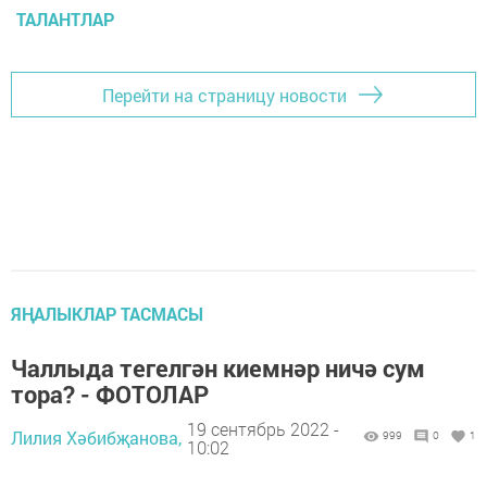
ТАЛАНТЛАР
Перейти на страницу новости
ЯҢАЛЫКЛАР ТАСМАСЫ
Чаллыда тегелгән киемнәр ничә сум
тора? - ФОТОЛАР
19 сентябрь 2022 -
Лилия Хәбибҗанова,
999
0
1
10:02