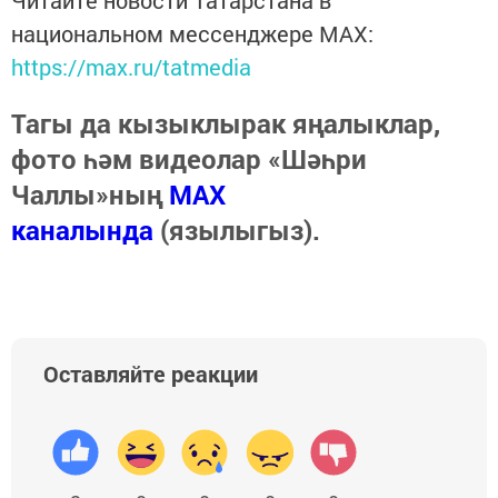
Читайте новости Татарстана в
национальном мессенджере MАХ:
https://max.ru/tatmedia
Тагы да кызыклырак яңалыклар,
фото һәм видеолар «Шәһри
Чаллы»ның
MAX
каналында
(язылыгыз).
Оставляйте реакции