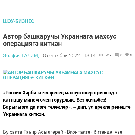
ШОУ-БИЗНЕС
Автор башкаручы Украинага махсус
операциягә киткән
Зөлфия ГАЛИМ,
18 сентябрь 2022 - 18:14
1342
0
5
«Россия Хәрби көчләренең махсус операциясендә
катнашу минем өчен горурлык. Без җиңәбез!
Барыгызга да изге теләкләр», – дип, ул ирекле рәвештә
Украинага киткән.
Бу хакта Таһир Асылгәрәй «Вконтакте» битендә үзе