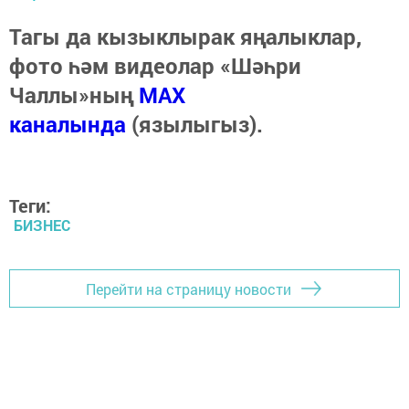
Тагы да кызыклырак яңалыклар,
фото һәм видеолар «Шәһри
Чаллы»ның
MAX
каналында
(язылыгыз).
Теги:
БИЗНЕС
Перейти на страницу новости