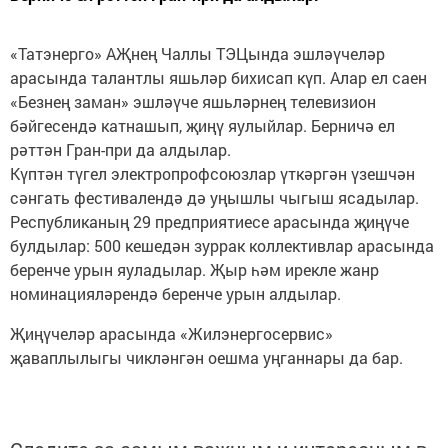
«Татэнерго» АҖнең Чаллы ТЭЦында эшләүчеләр
арасында талантлы яшьләр бихисап күп. Алар ел саен
«Безнең заман» эшләүче яшьләрнең телевизион
бәйгесендә катнашып, җиңү яулыйлар. Берничә ел
рәттән Гран-при да алдылар.
Күптән түгел электропрофсоюзлар үткәргән үзешчән
сәнгать фестивалендә дә уңышлы чыгыш ясадылар.
Республиканың 29 предприятиесе арасында җиңүче
булдылар: 500 кешедән зуррак коллективлар арасында
беренче урын яуладылар. Җыр һәм ирекле жанр
номинацияләрендә беренче урын алдылар.
Җиңүчеләр арасында «Жилэнергосервис»
җаваплылыгы чикләнгән оешма уңганнары да бар.