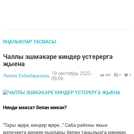
ЯҢАЛЫКЛАР ТАСМАСЫ
Чаллы эшмәкәре киндер үстерергә
җыена
19 сентябрь 2022 -
Лилия Хәбибҗанова,
885
0
0
09:09
Нинди максат белән микән?
"Тары җире, киндер җире..." Саба районы якын
киләчәктә киндер кырлары белән танылырга мөмкин.