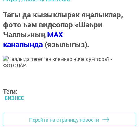
Тагы да кызыклырак яңалыклар,
фото һәм видеолар «Шәһри
Чаллы»ның
MAX
каналында
(язылыгыз).
Теги:
БИЗНЕС
Перейти на страницу новости