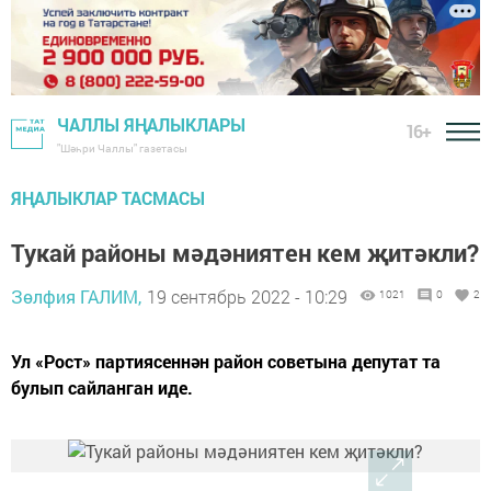
ЧАЛЛЫ ЯҢАЛЫКЛАРЫ
16+
"Шәһри Чаллы" газетасы
ЯҢАЛЫКЛАР ТАСМАСЫ
Тукай районы мәдәниятен кем җитәкли?
Зөлфия ГАЛИМ,
19 сентябрь 2022 - 10:29
1021
0
2
Ул «Рост» партиясеннән район советына депутат та
булып сайланган иде.