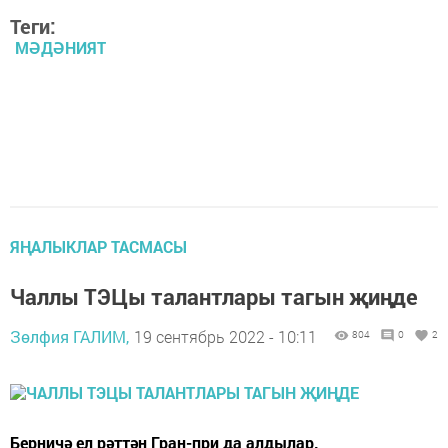
Теги:
МӘДӘНИЯТ
ЯҢАЛЫКЛАР ТАСМАСЫ
Чаллы ТЭЦы талантлары тагын җиңде
Зөлфия ГАЛИМ,
19 сентябрь 2022 - 10:11
804
0
2
Берничә ел рәттән Гран-при да алдылар.