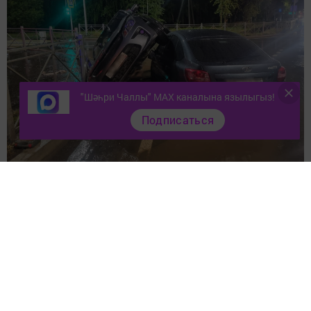
"Шәһри Чаллы" MAX каналына язылыгыз!
Подписаться
Зыян күрүчеләр бар.
Гостев урамында “Киа Рио” белән “Лада Гранта”
машинасы бәрелеште. Иномарка Г. Тукай урамына таба
юл тоткан була. “Лада Гранта”, киресенчә, Г. Тукай
урамыннан Аэродромная урамына таба хәрәкәт