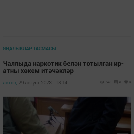
ЯҢАЛЫКЛАР ТАСМАСЫ
Чаллыда наркотик белән тотылган ир-
атны хөкем итәчәкләр
автор,
29 август 2023 - 13:14
749
0
0