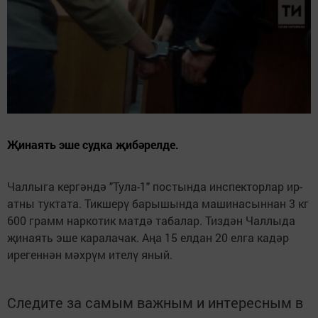
Җинаять эше судка җибәрелде.
Чаллыга кергәндә "Тула-1" постында инспекторлар ир-
атны туктата. Тикшерү барышында машинасыннан 3 кг
600 грамм наркотик матдә табалар. Тиздән Чаллыда
җинаять эше каралачак. Аңа 15 елдан 20 елга кадәр
ирегеннән мәхрүм ителү яный.
Следите за самым важным и интересным в