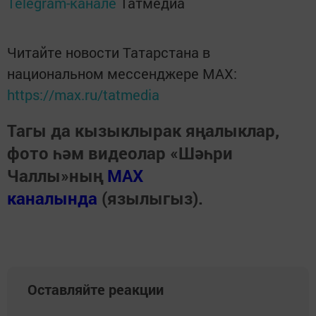
Telegram-канале
Татмедиа
Читайте новости Татарстана в
национальном мессенджере MАХ:
https://max.ru/tatmedia
Тагы да кызыклырак яңалыклар,
фото һәм видеолар «Шәһри
Чаллы»ның
MAX
каналында
(язылыгыз).
Оставляйте реакции