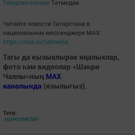
Telegram-канале
Татмедиа
Читайте новости Татарстана в
национальном мессенджере MАХ:
https://max.ru/tatmedia
Тагы да кызыклырак яңалыклар,
фото һәм видеолар «Шәһри
Чаллы»ның
MAX
каналында
(язылыгыз).
Теги:
НАРКОТИКЛАР