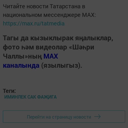
Читайте новости Татарстана в
национальном мессенджере MАХ:
https://max.ru/tatmedia
Тагы да кызыклырак яңалыклар,
фото һәм видеолар «Шәһри
Чаллы»ның
MAX
каналында
(язылыгыз).
Теги:
ИМИНЛЕК САК ФАҖИГА
Перейти на страницу новости