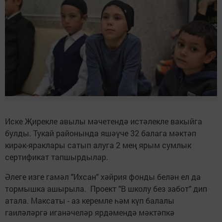
Иске Җирекле авылы мәчетендә истәлекле вакыйга
булды. Тукай районында яшәүче 32 балага мәктәп
кирәк-яраклары сатып алуга 2 мең ярым сумлык
сертификат тапшырдылар.
Әлеге изге гамәл "Ихсан" хәйрия фонды белән ел да
тормышка ашырыла. Проект "В школу без забот" дип
атала. Максаты - аз керемле һәм күп балалы
гаиләләргә иганәчеләр ярдәмендә мәктәпкә