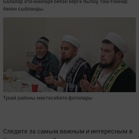
Балалар әти-әниләре белән бергә пылау, тәм-томнар
белән сыйланды.
Тукай районы мөхтәсибәте фотолары
Следите за самым важным и интересным в