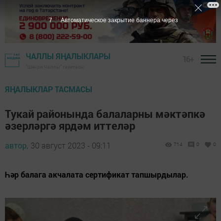
6
Автоматическое закрытие баннера через
ЧАЛЛЫ ЯҢАЛЫКЛАРЫ
16+
"Шәһри Чаллы" газетасы
ЯҢАЛЫКЛАР ТАСМАСЫ
Тукай районында балаларны мәктәпкә
әзерләргә ярдәм иттеләр
автор,
30 август 2023 - 09:11
714
0
0
Һәр балага акчалата сертификат тапшырдылар.