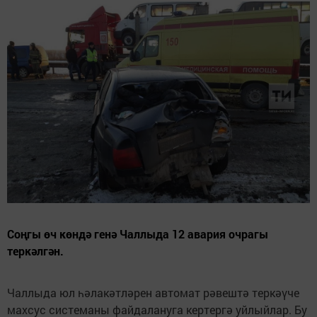
Соңгы өч көндә генә Чаллыда 12 авария очрагы
теркәлгән.
Чаллыда юл һәлакәтләрен автомат рәвештә теркәүче
махсус системаны файдалануга кертергә уйлыйлар. Бу