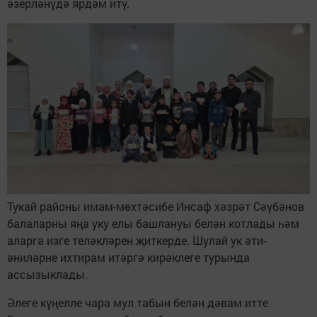
әзерләнүдә ярдәм итү.
Тукай районы имам-мөхтәсибе Инсаф хәзрәт Сәүбәнов
балаларны яңа уку елы башлануы белән котлады һәм
аларга изге теләкләрен җиткерде. Шулай ук әти-
әниләрне ихтирам итәргә кирәклеге турында
ассызыклады.
Әлеге күңелле чара мул табын белән дәвам итте.