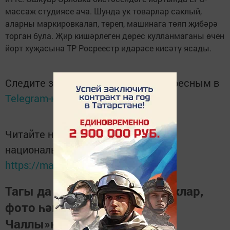
массаж студиясе ача. Шунда ук товарлар саклый,
аларны маркировкалап, төреп, машинага төяп җибәрә
торган була. Җир кишәрлеген дөрес кулланмаганы өчен
йорт хуҗасына ТР Росреестр идарәсе кисәтү ясады.
Следите за самым важным и интересным в
Telegram-канале
Татмедиа
Читайте новости Татарстана в
национальном мессенджере MАХ:
https://max.ru/tatmedia
Тагы да кызыклырак яңалыклар,
фото һәм видеолар «Шәһри
Чаллы»ның
MAX