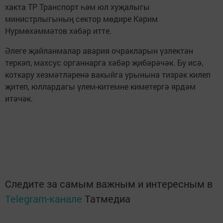
хакта ТР Транспорт һәм юл хуҗалыгы
министрлыгының сектор мөдире Кәрим
Нурмөхәммәтов хәбәр итте.
Әлеге җайланмалар авария очракларын үзлектән
теркәп, махсус органнарга хәбәр җибәрәчәк. Бу исә,
коткару хезмәтләренә вакыйга урынына тизрәк килеп
җитеп, юллардагы үлем-китемне киметергә ярдәм
итәчәк.
Следите за самым важным и интересным в
Telegram-канале
Татмедиа