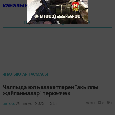
каналында
(язылыгыз).
Перейти на страницу новости
ЯҢАЛЫКЛАР ТАСМАСЫ
Чаллыда юл һәлакәтләрен “акыллы
җайланмалар” теркәячәк
автор,
29 август 2023 - 13:58
814
0
1