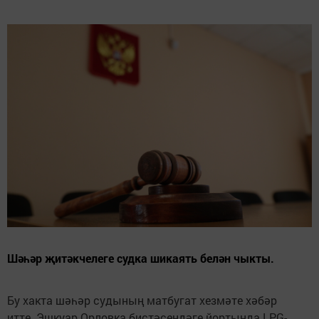
Шәһәр җитәкчелеге судка шикаять белән чыкты.
Бу хакта шәһәр судының матбугат хезмәте хәбәр
итте. Эшкуар Орловка бистәсендәге йортында LPG-