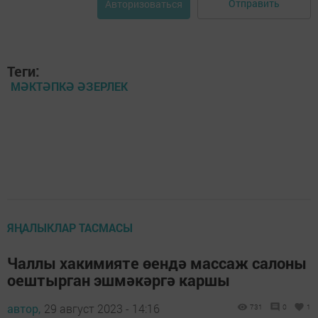
Отправить
Авторизоваться
Теги:
МӘКТӘПКӘ ӘЗЕРЛЕК
ЯҢАЛЫКЛАР ТАСМАСЫ
Чаллы хакимияте өендә массаж салоны
оештырган эшмәкәргә каршы
автор,
29 август 2023 - 14:16
731
0
1