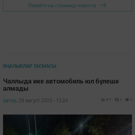
Перейти на страницу новости
ЯҢАЛЫКЛАР ТАСМАСЫ
Чаллыда ике автомобиль юл бүлешә
алмады
автор,
29 август 2023 - 12:24
877
0
0