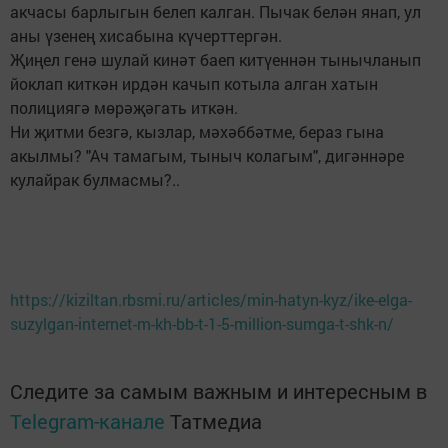
акчасы барлыгын белеп калган. Пычак белән янап, ул
аны үзенең хисабына күчерттергән.
Җиңел генә шулай кинәт баеп китүеннән тынычланып
йоклап киткән ирдән качып котыла алган хатын
полициягә мөрәҗәгать иткән.
Ни җитми безгә, кызлар, мәхәббәтме, бераз гына
акылмы? "Ач тамагым, тыныч колагым", дигәннәре
кулайрак булмасмы?..
https://kiziltan.rbsmi.ru/articles/min-hatyn-kyz/ike-elga-
suzylgan-internet-m-kh-bb-t-1-5-million-sumga-t-shk-n/
Следите за самым важным и интересным в
Telegram-канале
Татмедиа