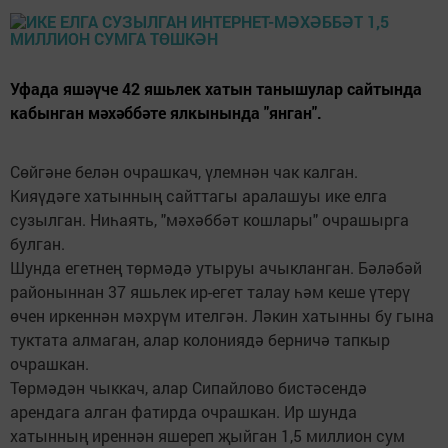
Уфада яшәүче 42 яшьлек хатын танышулар сайтында
кабынган мәхәббәте ялкынында "янган".
Сөйгәне белән очрашкач, үлемнән чак калган.
Кияүдәге хатынның сайттагы аралашуы ике елга
сузылган. Ниһаять, "мәхәббәт кошлары" очрашырга
булган.
Шунда егетнең төрмәдә утыруы ачыкланган. Бәләбәй
районыннан 37 яшьлек ир-егет талау һәм кеше үтерү
өчен иркеннән мәхрүм ителгән. Ләкин хатынны бу гына
туктата алмаган, алар колониядә берничә тапкыр
очрашкан.
Төрмәдән чыккач, алар Сипайлово бистәсендә
арендага алган фатирда очрашкан. Ир шунда
хатынның иреннән яшереп җыйган 1,5 миллион сум