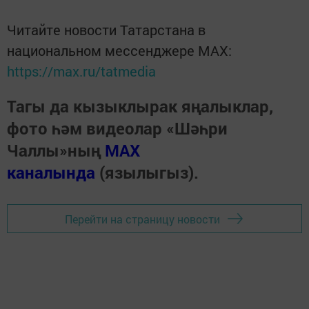
Читайте новости Татарстана в
национальном мессенджере MАХ:
https://max.ru/tatmedia
Тагы да кызыклырак яңалыклар,
фото һәм видеолар «Шәһри
Чаллы»ның
MAX
каналында
(язылыгыз).
Перейти на страницу новости