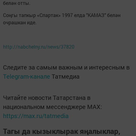
белән отты.
Соңгы тапкыр «Спартак» 1997 елда "КАМАЗ" белән
очрашкан иде.
http://nabchelny.ru/news/37820
Следите за самым важным и интересным в
Telegram-канале
Татмедиа
Читайте новости Татарстана в
национальном мессенджере MАХ:
https://max.ru/tatmedia
Тагы да кызыклырак яңалыклар,