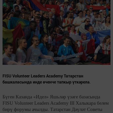
FISU Volunteer Leaders Academy Татарстан
башкаласында инде өченче тапкыр үткәрелә.
Бүген Казанда «Идел» Яшьләр үзәге базасында
FISU Volunteer Leaders Academy III Халыкара белем
бирү форумы ачылды. Татарстан Дәүләт Советы