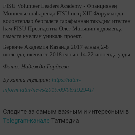
FISU Volunteer Leaders Academy - Франциянең
Монпелье шәһәрендә FISU ның XIII Форумында
волонтерлар бергәлеге тарафыннан тәкъдим ителгән
һәм FISU Президенты Олег Матыцин ярдәмендә
гамәлгә куелган уникаль проект.
Беренче Академия Казанда 2017 елның 2-8
июлендә, икенчесе 2018 елның 14-22 июнендә узды.
Фото: Надежда Гордеева
Бу хакта тулырак:
https://tatar-
inform.tatar/news/2019/09/06/192941/
Следите за самым важным и интересным в
Telegram-канале
Татмедиа