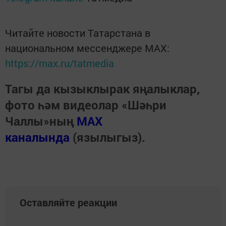
Читайте новости Татарстана в
национальном мессенджере MАХ:
https://max.ru/tatmedia
Тагы да кызыклырак яңалыклар,
фото һәм видеолар «Шәһри
Чаллы»ның
MAX
каналында
(язылыгыз).
Оставляйте реакции