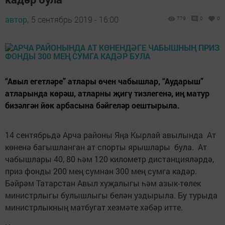
автор,
5 сентябрь 2019 - 16:00
779
0
0
“Авыл егетләре” атлары өчен чабышлар, “Аударыш”
атларында көрәш, атларны җигү тизлегенә, иң матур
бизәлгән йөк арбасына бәйгеләр оештырыла.
14 сентябрьдә Арча районы Яңа Кырлай авылында Ат
көненә багышланган ат спорты ярышлары була. Ат
чабышлары 40, 80 һәм 120 километр дистанцияләрдә,
приз фонды 200 мең сумнан 300 мең сумга кадәр.
Бәйрәм Татарстан Авыл хуҗалыгы һәм азык-төлек
министрлыгы булышлыгы белән уздырыла. Бу турыда
министрлыкның матбугат хезмәте хәбәр итте.