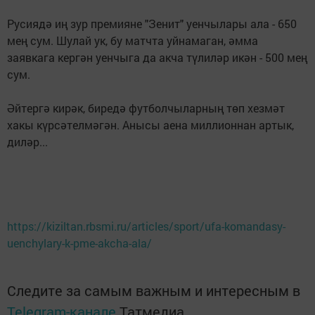
Русиядә иң зур премияне "Зенит" уенчылары ала - 650
мең сум. Шулай ук, бу матчта уйнамаган, әмма
заявкага кергән уенчыга да акча түлиләр икән - 500 мең
сум.
Әйтергә кирәк, биредә футболчыларның төп хезмәт
хакы күрсәтелмәгән. Анысы аена миллионнан артык,
диләр...
https://kiziltan.rbsmi.ru/articles/sport/ufa-komandasy-
uenchylary-k-pme-akcha-ala/
Следите за самым важным и интересным в
Telegram-канале
Татмедиа