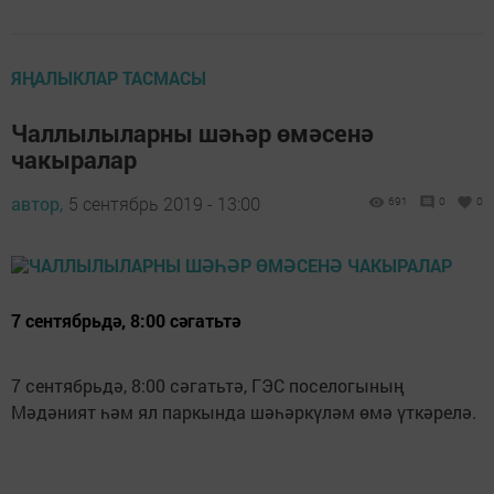
ЯҢАЛЫКЛАР ТАСМАСЫ
Чаллылыларны шәһәр өмәсенә
чакыралар
автор,
5 сентябрь 2019 - 13:00
691
0
0
7 сентябрьдә, 8:00 сәгатьтә
7 сентябрьдә, 8:00 сәгатьтә, ГЭС поселогының
Мәдәният һәм ял паркында шәһәркүләм өмә үткәрелә.