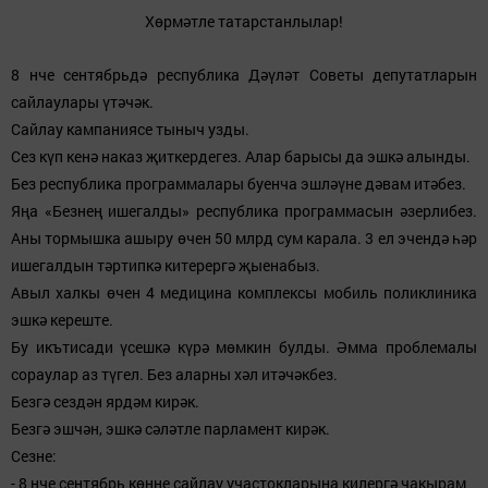
Хөрмәтле татарстанлылар!
8 нче сентябрьдә республика Дәүләт Советы депутатларын
сайлаулары үтәчәк.
Сайлау кампаниясе тыныч узды.
Сез күп кенә наказ җиткердегез. Алар барысы да эшкә алынды.
Без республика программалары буенча эшләүне дәвам итәбез.
Яңа «Безнең ишегалды» республика программасын әзерлибез.
Аны тормышка ашыру өчен 50 млрд сум карала. 3 ел эчендә һәр
ишегалдын тәртипкә китерергә җыенабыз.
Авыл халкы өчен 4 медицина комплексы мобиль поликлиника
эшкә кереште.
Бу икътисади үсешкә күрә мөмкин булды. Әмма проблемалы
сораулар аз түгел. Без аларны хәл итәчәкбез.
Безгә сездән ярдәм кирәк.
Безгә эшчән, эшкә сәләтле парламент кирәк.
Сезне:
- 8 нче сентябрь көнне сайлау участокларына килергә чакырам