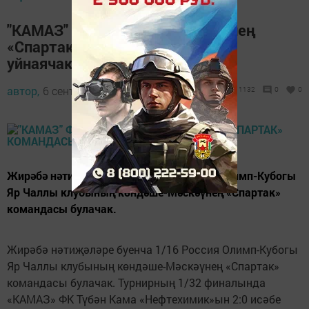
"КАМАЗ" футбол клубы Мәскәүнең
«Спартак» командасына каршы
уйнаячак
автор,
6 сентябрь 2019 - 10:00
1132
0
0
Жирәбә нәтиҗәләре буенча 1/16 Россия Олимп-Кубогы
Яр Чаллы клубының көндәше-Мәскәүнең «Спартак»
командасы булачак.
Жирәбә нәтиҗәләре буенча 1/16 Россия Олимп-Кубогы
Яр Чаллы клубының көндәше-Мәскәүнең «Спартак»
командасы булачак. Турнирның 1/32 финалында
«КАМАЗ» ФК Түбән Кама «Нефтехимик»ын 2:0 исәбе