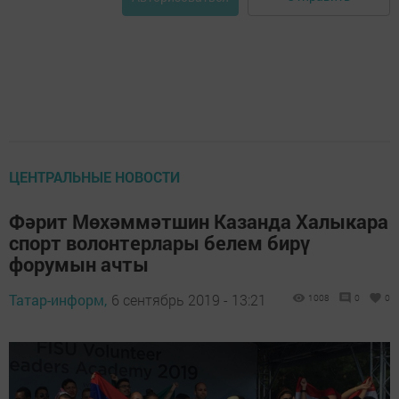
ЦЕНТРАЛЬНЫЕ НОВОСТИ
Фәрит Мөхәммәтшин Казанда Халыкара
спорт волонтерлары белем бирү
форумын ачты
Татар-информ,
6 сентябрь 2019 - 13:21
1008
0
0