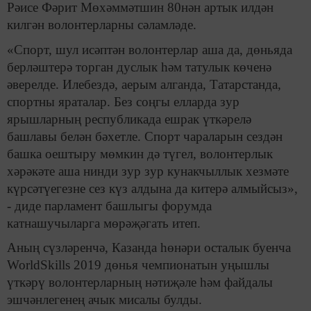
Рәисе Фәрит Мөхәммәтшин 80нән артык илдән
килгән волонтерларны сәламләде.
«Спорт, шул исәптән волонтерлар аша да, дөньяда
берләштерә торган дуслык һәм татулык көченә
әверелде. Илебездә, аерым алганда, Татарстанда,
спортны яраталар. Без соңгы елларда зур
ярышларның республикада ешрак үткәрелә
башлавы белән бәхетле. Спорт чараларын сездән
башка оештыру мөмкин дә түгел, волонтерлык
хәрәкәте аша нинди зур зур кунакчыллык хезмәте
күрсәтүегезне сез күз алдына да китерә алмыйсыз»,
- диде парламент башлыгы форумда
катнашучыларга мөрәҗәгать итеп.
Аның сүзләренчә, Казанда һөнәри осталык буенча
WorldSkills 2019 дөнья чемпионатын уңышлы
үткәрү волонтерларның нәтиҗәле һәм файдалы
эшчәнлегенең ачык мисалы булды.