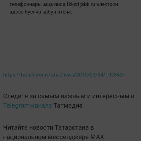
телефоннары аша яисә fkksrt@bk.ru электрон
адрес буенча кабул ителә.
https://tatar-inform.tatar/news/2019/09/04/192849/
Следите за самым важным и интересным в
Telegram-канале
Татмедиа
Читайте новости Татарстана в
национальном мессенджере MАХ: