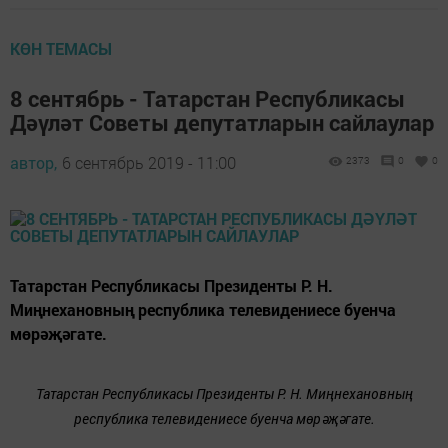
КӨН ТЕМАСЫ
8 сентябрь - Татарстан Республикасы
Дәүләт Советы депутатларын сайлаулар
автор,
6 сентябрь 2019 - 11:00
2373
0
0
Татарстан Республикасы Президенты Р. Н.
Миңнехановның республика телевидениесе буенча
мөрәҗәгате.
Татарстан Республикасы Президенты Р. Н. Миңнехановның
республика телевидениесе буенча мөрәҗәгате.