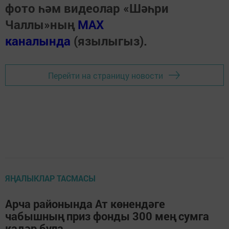
фото һәм видеолар «Шәһри
Чаллы»ның
MAX
каналында
(язылыгыз).
Перейти на страницу новости
ЯҢАЛЫКЛАР ТАСМАСЫ
Арча районында Ат көнендәге
чабышның приз фонды 300 мең сумга
кадәр була