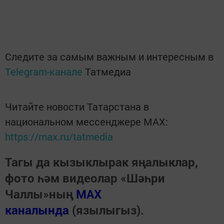
Следите за самым важным и интересным в
Telegram-канале
Татмедиа
Читайте новости Татарстана в
национальном мессенджере MАХ:
https://max.ru/tatmedia
Тагы да кызыклырак яңалыклар,
фото һәм видеолар «Шәһри
Чаллы»ның
MAX
каналында
(язылыгыз).