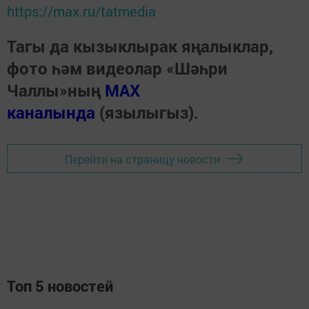
https://max.ru/tatmedia
Тагы да кызыклырак яңалыклар,
фото һәм видеолар «Шәһри
Чаллы»ның
MAX
каналында
(язылыгыз).
Перейти на страницу новости
Топ 5 новостей