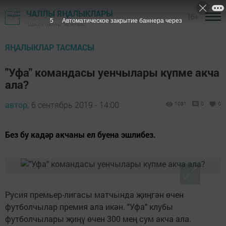
ЧАЛЛЫ ЯҢАЛЫКЛАРЫ
16+
4
Автоматическое закрытие баннера через
"Шәһри Чаллы" газетасы
ЯҢАЛЫКЛАР ТАСМАСЫ
"Уфа" командасы уенчылары күпме акча
ала?
автор,
6 сентябрь 2019 - 14:00
1081
0
0
Без бу кадәр акчаны ел буена эшлибез.
Русия премьер-лигасы матчында җиңгән өчен
футболчылар премия ала икән. "Уфа" клубы
футболчылары җиңү өчен 300 мең сум акча ала.