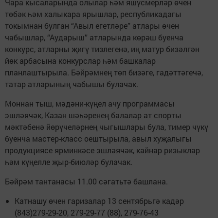
Чара кысаларында олылар һәм яшүсмерләр өчен
төбәк һәм халыкара ярышлар, республикадагы
токымнан булган “Авыл егетләре” атлары өчен
чабышлар, “Аударыш” атларында көрәш буенча
конкурс, атларны җигү тизлегенә, иң матур бизәлгән
йөк арбасына конкурслар һәм башкалар
планлаштырыла. Бәйрәмнең төп бизәге, гадәттәгечә,
татар атларының чабышы булачак.
Моннан тыш, мәдәни-күңел ачу программасы
эшләячәк, Казан шәһәренең балалар ат спорты
мәктәбенә йөрүчеләрнең чыгышлары була, тимер чүкү
буенча мастер-класс оештырыла, авыл хуҗалыгы
продукциясе ярминкәсе эшләячәк, кайнар ризыклар
һәм күңелле җыр-биюләр булачак.
Бәйрәм тантанасы 11.00 сәгатьтә башлана.
Катнашу өчен гаризалар 13 сентябрьгә кадәр
(843)279-29-20, 279-29-77 (88), 279-76-43