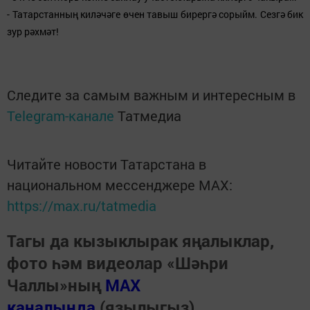
- Татарстанның киләчәге өчен тавыш бирергә сорыйм. Сезгә бик
зур рәхмәт!
Следите за самым важным и интересным в
Telegram-канале
Татмедиа
Читайте новости Татарстана в
национальном мессенджере MАХ:
https://max.ru/tatmedia
Тагы да кызыклырак яңалыклар,
фото һәм видеолар «Шәһри
Чаллы»ның
MAX
каналында
(язылыгыз).