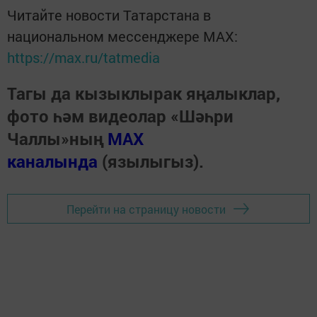
Читайте новости Татарстана в
национальном мессенджере MАХ:
https://max.ru/tatmedia
Тагы да кызыклырак яңалыклар,
фото һәм видеолар «Шәһри
Чаллы»ның
MAX
каналында
(язылыгыз).
Перейти на страницу новости