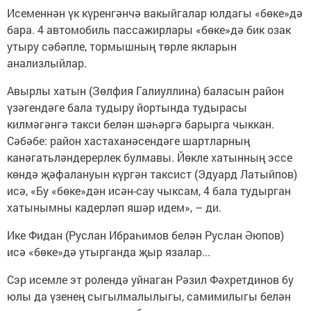
Исеменнән үк күренгәнчә вакыйгалар юлдагы «бөке»дә
бара. 4 автомобиль пассажирлары «бөке»дә бик озак
утыру сәбәпле, тормышның төрле якларын
анализлыйлар.
Авырлы хатын (Зөлфия Галиуллина) баласын район
үзәгендәге бала тудыру йортында тудырасы
килмәгәнгә такси белән шәһәргә барырга чыккан.
Сәбәбе: район хастаханәсендәге шартларның
канәгатьләндерерлек булмавы. Йөкле хатынның эссе
көндә җәфалануын күргән таксист (Эдуард Латыйпов)
исә, «Бу «бөке»дән исән-сау чыксам, 4 бала тудырган
хатынымны кадерләп яшәр идем», – ди.
Ике Фидан (Руслан Ибраһимов белән Руслан Әюпов)
исә «бөке»дә утырганда җыр язалар...
Сэр исемле эт ролендә уйнаган Рәзил Фәхретдинов бу
юлы да үзенең сыгылмалылыгы, самимилыгы белән