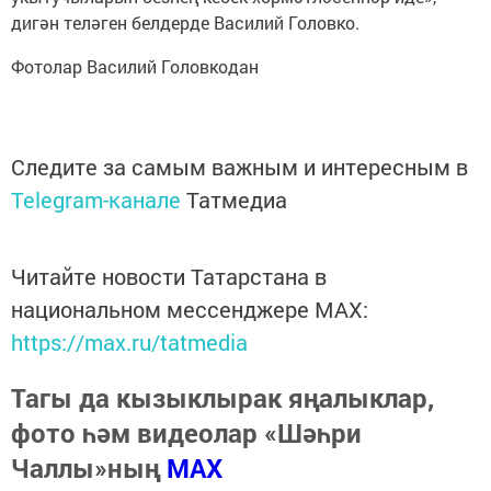
дигән теләген белдерде Василий Головко.
Фотолар Василий Головкодан
Следите за самым важным и интересным в
Telegram-канале
Татмедиа
Читайте новости Татарстана в
национальном мессенджере MАХ:
https://max.ru/tatmedia
Тагы да кызыклырак яңалыклар,
фото һәм видеолар «Шәһри
Чаллы»ның
MAX