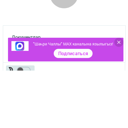
Документлар
"Шәһри Чаллы" MAX каналына язылыгыз!
Төрле темалар
Подписаться
Телефон АО «ТАТМЕДИА»:
(843) 222 09 84
16+
© 2011 - 2026. Шәһри Чаллы. Все права защищены.
© ТАТМЕДИА. Все материалы, размещенные на сайте, защищены