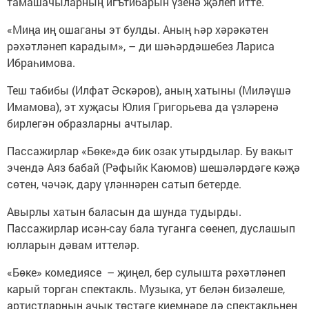
тамашачыларның игътибарын үзенә җәлеп итте.
«Миңа иң ошаганы эт булды. Аның һәр хәрәкәтен
рәхәтләнеп карадым», – ди шәһәрдәшебез Лариса
Ибраһимова.
Теш табибы (Илфат Әскәров), аның хатыны (Миләүшә
Имамова), эт хуҗасы Юлия Григорьева да үзләренә
бирлегән образларны ачтылар.
Пассажирлар «Бөке»дә бик озак утырдылар. Бу вакыт
эчендә Аяз бабай (Рәфыйк Каюмов) шешәләрдәге кәҗә
сөтен, чәчәк, дару үләннәрен сатып бетерде.
Авырлы хатын баласын да шунда тудырды.
Пассажирлар исән-сау бала туганга сөенеп, дуслашып
юлларын дәвам иттеләр.
«Бөке» комедиясе – җиңел, бер сулышта рәхәтләнеп
карый торган спектакль. Музыка, ут белән бизәлеше,
артистларның ачык төстәге киемнәре дә спектакльнең