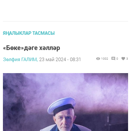
ЯҢАЛЫКЛАР ТАСМАСЫ
«Бөке»дәге хәлләр
Зөлфия ГАЛИМ,
23 май 2024 - 08:31
1002
0
3