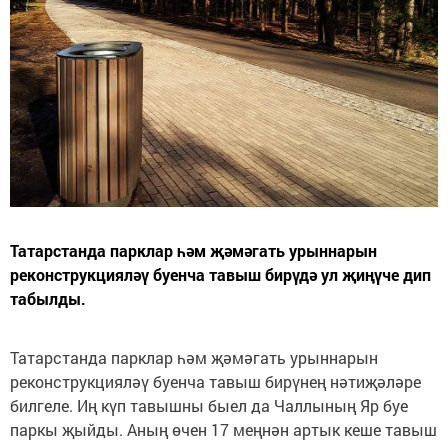
Татарстанда парклар һәм җәмәгать урыннарын
реконструкцияләү буенча тавыш бирүдә ул җиңүче дип
табылды.
Татарстанда парклар һәм җәмәгать урыннарын
реконструкцияләү буенча тавыш бирүнең нәтиҗәләре
билгеле. Иң күп тавышны быел да Чаллының Яр буе
паркы җыйды. Аның өчен 17 меңнән артык кеше тавыш