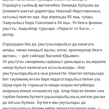
Очрашуга сыйныф җитәкчебез Зинаида Купцова да
(элеккеге мәктәп директоры Николай Федотовичның
хатыны) килгән иде. Аңа апрельдә 85 яшь тулды.
Завучыбыз Кира Соколовага 94 яшь. Ул безгә физика
укытты. Андыйлар турында: «Педагог от Бога», –
диләр.
Очрашудан без дә, укытучыларыбыз да канәгать
калды, чөнки мондый җылы, ихлас аралашулар безгә
җитми», – дип сөйләде Василий Юрьевич.
Ул укытучы һөнәренең һәрвакыт дөньядагы иң кирәкле
һөнәр булып калачагын ассызыклады. «Без
укытучыларыбызга нык рәхмәтле. Мәктәп елларында
бит тәүлекнең өчтән бере педагогларыбыз белән уза.
Шуңа күрә бу тормышта нинди юлдан китүебездә
аларның өлеше һичшиксез зур. Алар биргән белем һәм
тәрбия безнең бүгенге уңышларыбызның нигезе дисәм
дә ялгыш булмас. Бүгенге көн укучылары да
укытучыларын безнең кебек хөрмәтләсеннәр иде», –