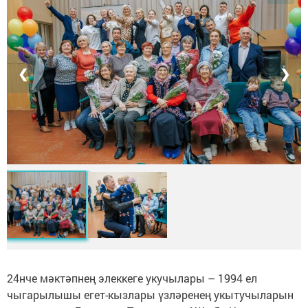
❮
❯
24нче мәктәпнең элеккеге укучылары – 1994 ел
чыгарылышы егет-кызлары үзләренең укытучыларын