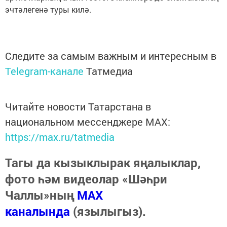
эчтәлегенә туры килә.
Следите за самым важным и интересным в
Telegram-канале
Татмедиа
Читайте новости Татарстана в
национальном мессенджере MАХ:
https://max.ru/tatmedia
Тагы да кызыклырак яңалыклар,
фото һәм видеолар «Шәһри
Чаллы»ның
MAX
каналында
(язылыгыз).