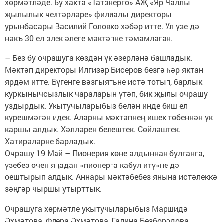
хөрмәтләде. Бу хакта «Татэнерго» АҖ «Яр Чаллы
җылылык челтәрләре» филиалы директоры
урынбасары Василий Головко хәбәр итте. Ул үзе дә
нәкъ 30 ел элек әлеге мәктәпне тәмамлаган.
– Без бу очрашуга көздән үк әзерләнә башладык.
Мәктәп директоры Илгизәр Бисеров безгә һәр яктан
ярдәм итте. Бүгенге вәзгыятьне истә тотып, барлык
куркынычсызлык чараларын үтәп, бик җылы очрашу
уздырдык. Укытучыларыбыз белән инде биш ел
күрешмәгән идек. Аларны мәктәпнең ишек төбеннән үк
каршы алдык. Хәлләрен белештек. Сөйләштек.
Хатирәләрне барладык.
Очрашу 19 Май – Пионерия көне алдыннан булганга,
үзебез өчен яңадан «пионерга кабул итү»не дә
оештырып алдык. Аннары мәктәбебез янына истәлеккә
зәңгәр чыршы утырттык.
Очрашуга хөрмәтле укытучыларыбыз Маршидә
Әхмәтова, Флера Әхмәтова, Галина Безбородова,