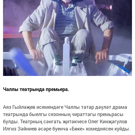
Чаллы театрында премьера.
Аяз Гыйләҗев исемендәге Чаллы татар дәүләт драма
театрында быелгы сезонның чираттагы премьрасы
булды. Театрның сәнгать җитәкчесе Олег Кинҗәгулов
Илгиз Зәйниев әсәре буенча «Бөке» комедиясен куйды.