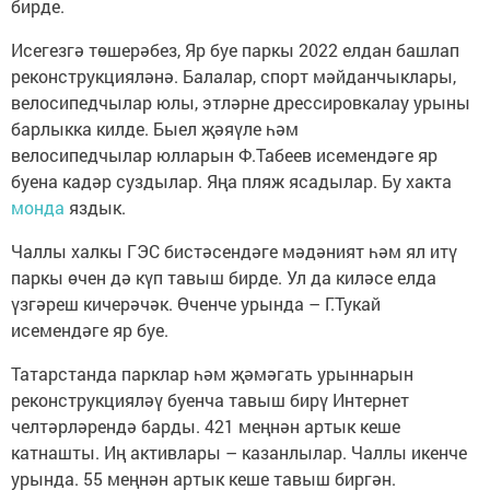
бирде.
Исегезгә төшерәбез, Яр буе паркы 2022 елдан башлап
реконструкцияләнә. Балалар, спорт мәйданчыклары,
велосипедчылар юлы, этләрне дрессировкалау урыны
барлыкка килде. Быел җәяүле һәм
велосипедчылар юлларын Ф.Табеев исемендәге яр
буена кадәр суздылар. Яңа пляж ясадылар. Бу хакта
монда
яздык.
Чаллы халкы ГЭС бистәсендәге мәдәният һәм ял итү
паркы өчен дә күп тавыш бирде. Ул да киләсе елда
үзгәреш кичерәчәк. Өченче урында – Г.Тукай
исемендәге яр буе.
Татарстанда парклар һәм җәмәгать урыннарын
реконструкцияләү буенча тавыш бирү Интернет
челтәрләрендә барды. 421 меңнән артык кеше
катнашты. Иң активлары – казанлылар. Чаллы икенче
урында. 55 меңнән артык кеше тавыш биргән.