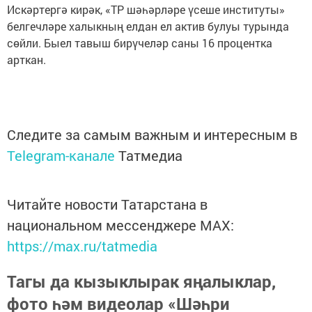
Искәртергә кирәк, «ТР шәһәрләре үсеше институты»
белгечләре халыкның елдан ел актив булуы турында
сөйли. Быел тавыш бирүчеләр саны 16 процентка
арткан.
Следите за самым важным и интересным в
Telegram-канале
Татмедиа
Читайте новости Татарстана в
национальном мессенджере MАХ:
https://max.ru/tatmedia
Тагы да кызыклырак яңалыклар,
фото һәм видеолар «Шәһри