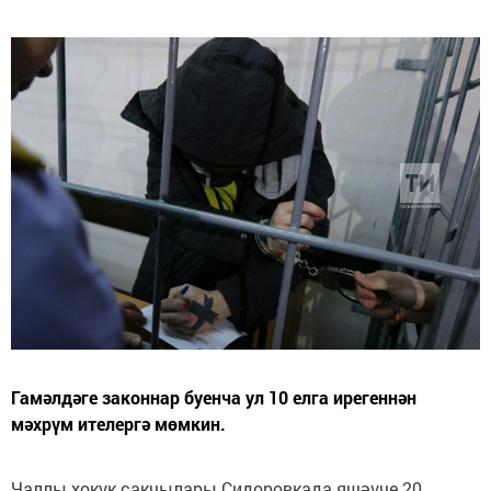
Гамәлдәге законнар буенча ул 10 елга ирегеннән
мәхрүм ителергә мөмкин.
Чаллы хокук сакчылары Сидоровкада яшәүче 20