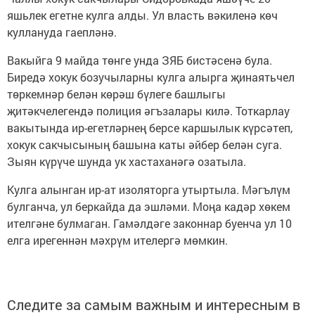
яшьлек егетне кулга алды. Ул власть вәкиленә көч
куллануда гаепләнә.
Вакыйга 9 майда төнге унда ЗЯБ бистәсенә була.
Биредә хокук бозучыларны кулга алырга җинаятьчел
төркемнәр белән көрәш бүлеге башлыгы
җитәкчелегендә полиция әгъзалары килә. Тоткарлау
вакытында ир-егетләрнең берсе каршылык күрсәтеп,
хокук сакчысының башына каты әйбер белән суга.
Зыян күрүче шунда ук хастаханәгә озатыла.
Кулга алынган ир-ат изоляторга утыртыла. Мәгълүм
булганча, ул беркайда да эшләми. Моңа кадәр хөкем
ителгәне булмаган. Гамәлдәге законнар буенча ул 10
елга ирегеннән мәхрүм ителергә мөмкин.
Следите за самым важным и интересным в