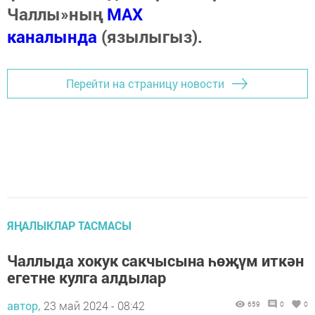
Чаллы»ның
MAX
каналында
(язылыгыз).
Перейти на страницу новости
ЯҢАЛЫКЛАР ТАСМАСЫ
Чаллыда хокук сакчысына һөҗүм иткән
егетне кулга алдылар
автор,
23 май 2024 - 08:42
659
0
0