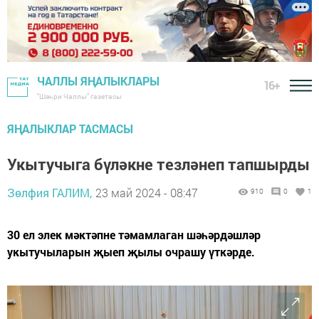
ЧАЛЛЫ ЯҢАЛЫКЛАРЫ
16+
"Шәһри Чаллы" газетасы
ЯҢАЛЫКЛАР ТАСМАСЫ
Укытучыга бүләкне тезләнеп тапшырды
Зөлфия ГАЛИМ,
23 май 2024 - 08:47
910
0
1
30 ел элек мәктәпне тәмамлаган шәһәрдәшләр
укытучыларын җыеп җылы очрашу үткәрде.