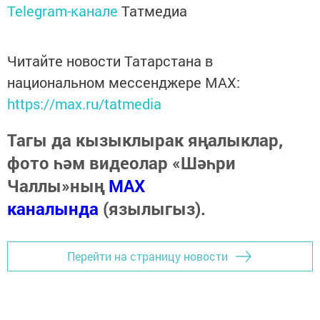
Telegram-канале
Татмедиа
Читайте новости Татарстана в
национальном мессенджере MАХ:
https://max.ru/tatmedia
Тагы да кызыклырак яңалыклар,
фото һәм видеолар «Шәһри
Чаллы»ның
MAX
каналында
(язылыгыз).
Перейти на страницу новости