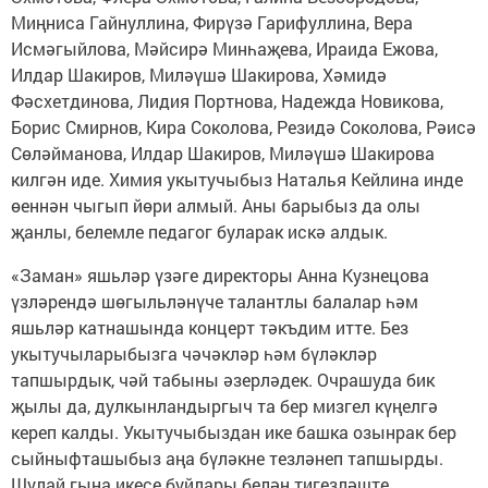
Миңниса Гайнуллина, Фирүзә Гарифуллина, Вера
Исмәгыйлова, Мәйсирә Минһаҗева, Ираида Ежова,
Илдар Шакиров, Миләүшә Шакирова, Хәмидә
Фәсхетдинова, Лидия Портнова, Надежда Новикова,
Борис Смирнов, Кира Соколова, Резидә Соколова, Рәисә
Сөләйманова, Илдар Шакиров, Миләүшә Шакирова
килгән иде. Химия укытучыбыз Наталья Кейлина инде
өеннән чыгып йөри алмый. Аны барыбыз да олы
җанлы, белемле педагог буларак искә алдык.
«Заман» яшьләр үзәге директоры Анна Кузнецова
үзләрендә шөгыльләнүче талантлы балалар һәм
яшьләр катнашында концерт тәкъдим итте. Без
укытучыларыбызга чәчәкләр һәм бүләкләр
тапшырдык, чәй табыны әзерләдек. Очрашуда бик
җылы да, дулкынландыргыч та бер мизгел күңелгә
кереп калды. Укытучыбыздан ике башка озынрак бер
сыйныфташыбыз аңа бүләкне тезләнеп тапшырды.
Шулай гына икесе буйлары белән тигезләште.