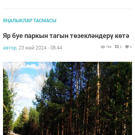
ЯҢАЛЫКЛАР ТАСМАСЫ
Яр буе паркын тагын төзекләндерү көтә
автор,
23 май 2024 - 08:44
796
0
0