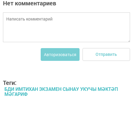
Нет комментариев
Отправить
Авторизоваться
Теги:
БДИ ИМТИХАН ЭКЗАМЕН СЫНАУ УКУЧЫ МӘКТӘП
МӘГАРИФ