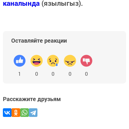
каналында
(язылыгыз).
Оставляйте реакции
1
0
0
0
0
Расскажите друзьям