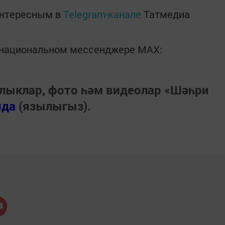
интересным в
Telegram-канале
Татмедиа
в национальном мессенджере MАХ:
лыклар, фото һәм видеолар «Шәһри
нда
(язылыгыз).