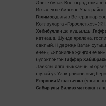
Әлеге бүләк Волгоград өлкәсе
Истәлекле билгене Үзәк райо
Галимов,
шәһәр Ветераннар со
Котлауларга «Горзеленхоз» Җ
Хәбибуллин
да кушылды.
Гафф
катнаша. Шунда яралана, госп
саклый. II дәрәҗә Ватан сугы
өчен», «Японияне җиңгән өчен
бүләкләнгән.
Гаффар Хабибрах
Лаеклы ялга чыкканчы «Горзел
шулай ук Үзәк районының бер
Егорович
Игнатьевка
(үлгәннән
Сабир улы Вәлиәхмәтовка
тап