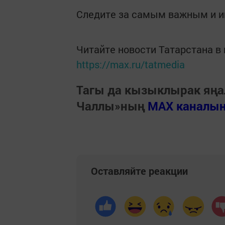
Следите за самым важным и 
Читайте новости Татарстана 
https://max.ru/tatmedia
Тагы да кызыклырак яңа
Чаллы»ның
MAX каналы
Оставляйте реакции