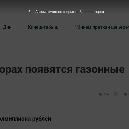
5
Автоматическое закрытие баннера через
Дин
Киңәш-табыш
"Минем яраткан шәһәрем
орах появятся газонные
1143
0
полмиллиона рублей