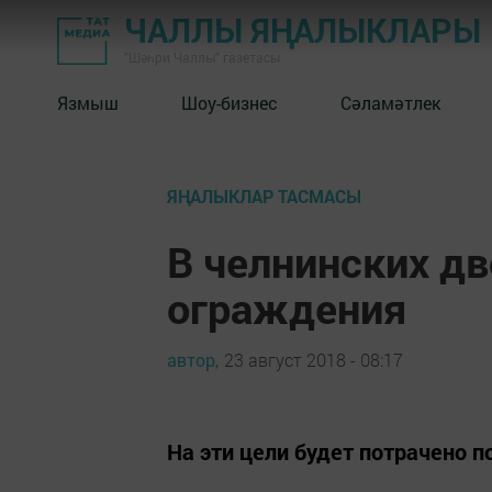
ЧАЛЛЫ ЯҢАЛЫКЛАРЫ
"Шәһри Чаллы" газетасы
Язмыш
Шоу-бизнес
Сәламәтлек
ЯҢАЛЫКЛАР ТАСМАСЫ
В челнинских дв
ограждения
автор,
23 август 2018 - 08:17
На эти цели будет потрачено 