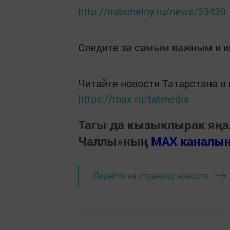
http://nabchelny.ru/news/33420
Следите за самым важным и 
Читайте новости Татарстана 
https://max.ru/tatmedia
Тагы да кызыклырак яңа
Чаллы»ның
MAX каналы
Перейти на страницу новости