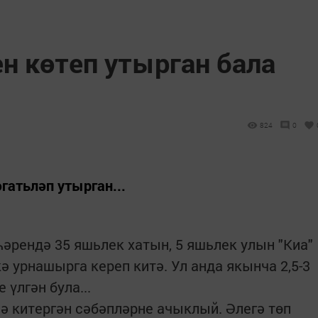
н көтеп утырган бала
824
0
гатьләп утырган...
әрендә 35 яшьлек хатын, 5 яшьлек улын "Киа"
 урнашырга кереп китә. Ул анда якынча 2,5-3
 үлгән була...
 китергән сәбәпләрне ачыклый. Әлегә төп