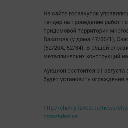
На сайте госзакупок управляю
тендер на проведение работ п
придомовой территории многоэ
Вахитова (у дома 47/36/1), Сю
(52/20А, 52/34). В общей слож
металлических конструкций на
Аукцион состоится 31 августа 
будет установить ограждения в
http://chelny-izvest.ru/news/cit
ograzhdeniya