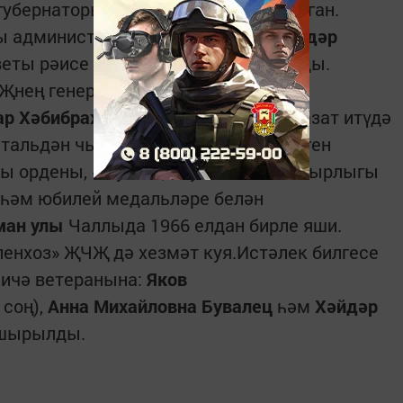
 губернаторы тарафыннан булдырылган.
ны администрациясе башлыгы
Искәндәр
веты рәисе
Рафик Имайкин
тапшырды.
ЧҖнең генераль директоры
Сәлим
ар Хәбибрахман
улы
Сталинградны азат итүдә
итальдән чыккач Ерак Көнчыгыш чиген
шы ордены, «Жуков», «Сугыштагы батырлыгы
» һәм юбилей медальләре белән
ма
н
улы
Чаллыда 1966 елдан бирле яши.
енхоз» ҖЧҖ дә хезмәт куя.Истәлек билгесе
ничә ветеранына:
Яков
 соң),
Анна Михайловна Бувалец
һәм
Хәйдәр
шырылды.