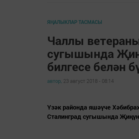
ЯҢАЛЫКЛАР ТАСМАСЫ
Чаллы ветераны
сугышында Җиң
билгесе белән б
автор,
23 август 2018 - 08:14
Үзәк районда яшәүче Хәбибра
Сталинград сугышында Җиңүне