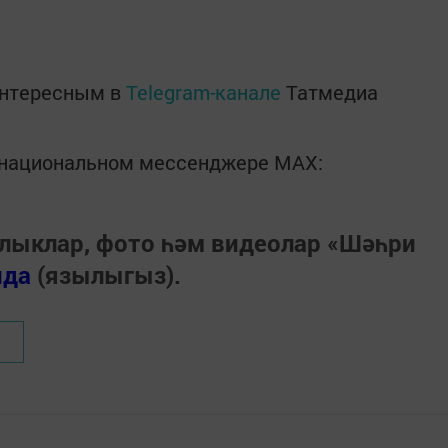
интересным в
Telegram-канале
Татмедиа
в национальном мессенджере MАХ:
лыклар, фото һәм видеолар «Шәһри
нда
(язылыгыз).