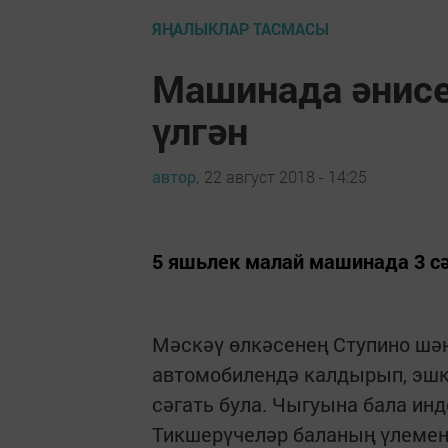
ЯҢАЛЫКЛАР ТАСМАСЫ
Машинада әнисе
үлгән
автор,
22 август 2018 - 14:25
5 яшьлек малай машинада 3 сә
Мәскәү өлкәсенең Ступино шәһ
автомобилендә калдырып, эшкә
сәгать була. Чыгуына бала инде
Тикшерүчеләр баланың үлеменә