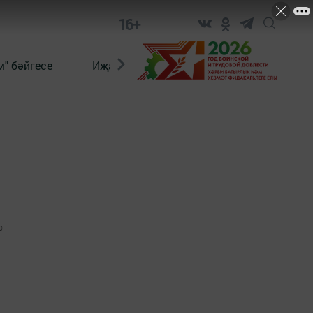
16+
" бәйгесе
Иҗат
Реклама
Онлайн язы
0