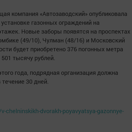
щая компания «Автозаводский» опубликовала
о установке газонных ограждений на
тажек. Новые заборы появятся на проспектах
юмбике (49/10), Чулман (48/16) и Московский
ности будет приобретено 376 погонных метра
 501 тысячу рублей.
этого года, подрядная организация должна
 течение 30 дней.
y/v-chelninskikh-dvorakh-poyavyatsya-gazonnye-