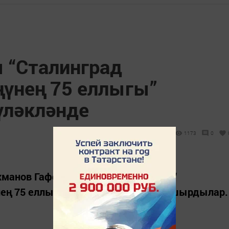
 “Сталинград
үнең 75 еллыгы”
үләкләнде
1173
0
хманов Гаффар Хәбибрахман улына “
ң 75 еллыгы” күкрәк билгесен тапшырдылар.