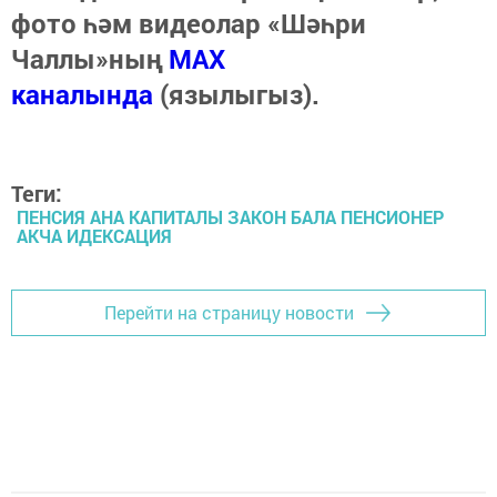
фото һәм видеолар «Шәһри
Чаллы»ның
MAX
каналында
(язылыгыз).
Теги:
ПЕНСИЯ АНА КАПИТАЛЫ ЗАКОН БАЛА ПЕНСИОНЕР
АКЧА ИДЕКСАЦИЯ
Перейти на страницу новости