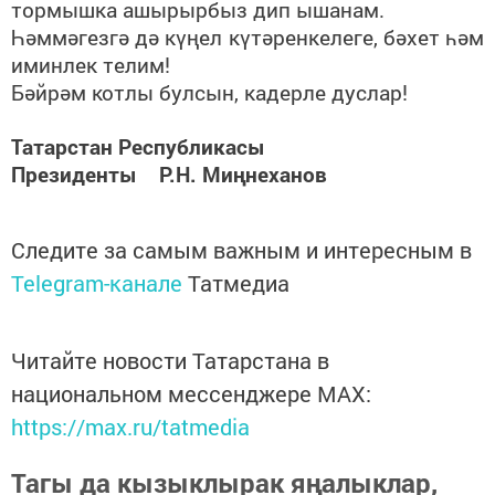
тормышка ашырырбыз дип ышанам.
Һәммәгезгә дә күңел күтәренкелеге, бәхет һәм
иминлек телим!
Бәйрәм котлы булсын, кадерле дуслар!
Татарстан Республикасы
Президенты Р.Н. Миңнеханов
Следите за самым важным и интересным в
Telegram-канале
Татмедиа
Читайте новости Татарстана в
национальном мессенджере MАХ:
https://max.ru/tatmedia
Тагы да кызыклырак яңалыклар,