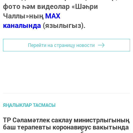
фото һәм видеолар «Шәһри
Чаллы»ның
MAX
каналында
(язылыгыз).
Перейти на страницу новости
ЯҢАЛЫКЛАР ТАСМАСЫ
ТР Сәламәтлек саклау министрлыгының
баш терапевты коронавирус вакытында