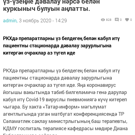
үз-үзеңне дәвалау нәрсә белән
куркыныч булуын аңлатты.
admin,
3 ноябрь 2020 - 14:29
828
0
0
РКХдә препаратларны үз белдегең белән кабул итү
пациентны стационарда дәвалау зарурлыгына
китергән очраклар аз түгел иде
РКХдә препаратларны үз белдегең белән кабул итү
пациентны стационарда дәвалау зарурлыгына
китергән очраклар аз түгел иде. Яңа коронавирус
йогышы вакытында табиб билгеләмичә генә дарулар
кабул итү Covid-19 вируслы пневмониягә күчү китереп
чыгара. Бу хакта «Татар-информ» мәгълүмат
агентлыгында узган матбугат конференциясендә ТР
Сәламәтлек саклау министрлыгының баш терапевты,
КДМУ госпиталь терапиясе кафедрасы мөдире Диана