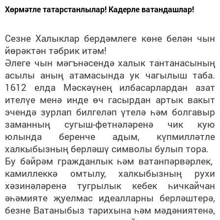
Хөрмәтле татарстанлылар! Кадерле ватандашлар!
Сезне Халыклар бердәмлеге көне белән чын
йөрәктән тәбрик итәм!
Әлеге чын мәгънәсендә халык тантанасының
асылы аның атамасында ук чагылыш таба.
1612 елда Мәскәүнең илбасарлардан азат
ителүе менә инде өч гасырдан артык вакыт
эчендә зурлап билгеләп үтелә һәм болгавыр
заманның сугыш-фетнәләренә чик кую
юлында беренче адым, күпмилләтле
халкыбызның берләшү символы булып тора.
Бу бәйрәм гражданлык һәм ватанпәрвәрлек,
камиллеккә омтылу, халкыбызның рухи
хәзинәләренә тугрылык кебек һичкайчан
әһәмияте җуелмас идеалларны берләштерә,
безне Ватаныбыз тарихына һәм мәдәниятенә,