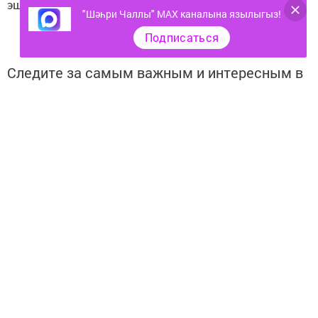
эшләгән тагын бер ир-атны тоткарлаганнар.
"Шәһри Чаллы" MAX каналына язылыгыз!
Подписаться
Следите за самым важным и интересным в
Telegram-канале
Татмедиа
Читайте новости Татарстана в
национальном мессенджере MАХ:
https://max.ru/tatmedia
Тагы да кызыклырак яңалыклар,
фото һәм видеолар «Шәһри
Чаллы»ның
MAX
каналында
(язылыгыз).