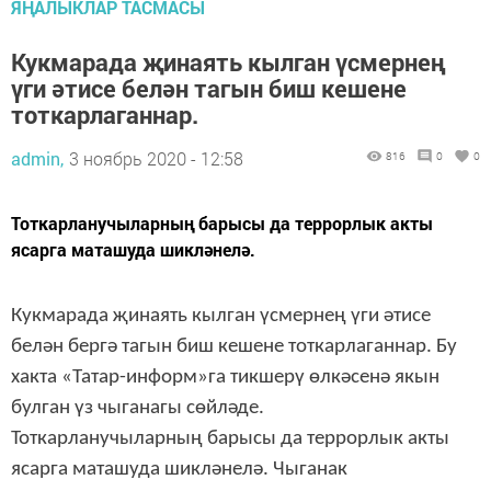
ЯҢАЛЫКЛАР ТАСМАСЫ
Кукмарада җинаять кылган үсмернең
үги әтисе белән тагын биш кешене
тоткарлаганнар.
admin,
3 ноябрь 2020 - 12:58
816
0
0
Тоткарланучыларның барысы да террорлык акты
ясарга маташуда шикләнелә.
Кукмарада җинаять кылган үсмернең үги әтисе
белән бергә тагын биш кешене тоткарлаганнар. Бу
хакта «Татар-информ»га тикшерү өлкәсенә якын
булган үз чыганагы сөйләде.
Тоткарланучыларның барысы да террорлык акты
ясарга маташуда шикләнелә. Чыганак