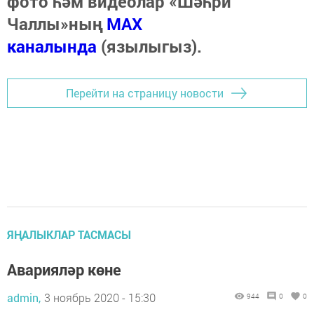
фото һәм видеолар «Шәһри
Чаллы»ның
MAX
каналында
(язылыгыз).
Перейти на страницу новости
ЯҢАЛЫКЛАР ТАСМАСЫ
Аварияләр көне
admin,
3 ноябрь 2020 - 15:30
944
0
0