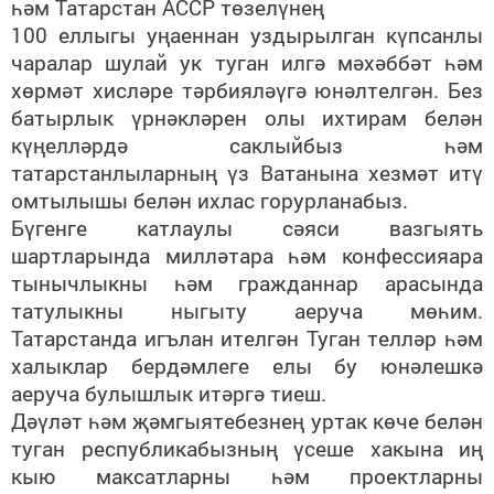
һәм Татарстан АССР төзелүнең
100 еллыгы уңаеннан уздырылган күпсанлы
чаралар шулай ук туган илгә мәхәббәт һәм
хөрмәт хисләре тәрбияләүгә юнәлтелгән. Без
батырлык үрнәкләрен олы ихтирам белән
күңелләрдә саклыйбыз һәм
татарстанлыларның үз Ватанына хезмәт итү
омтылышы белән ихлас горурланабыз.
Бүгенге катлаулы сәяси вазгыять
шартларында милләтара һәм конфессияара
тынычлыкны һәм гражданнар арасында
татулыкны ныгыту аеруча мөһим.
Татарстанда игълан ителгән Туган телләр һәм
халыклар бердәмлеге елы бу юнәлешкә
аеруча булышлык итәргә тиеш.
Дәүләт һәм җәмгыятебезнең уртак көче белән
туган республикабызның үсеше хакына иң
кыю максатларны һәм проектларны