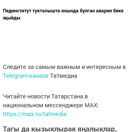
Пединститут тукталышта янында булган авария бөке
җыйды
Следите за самым важным и интересным в
Telegram-канале
Татмедиа
Читайте новости Татарстана в
национальном мессенджере MАХ:
https://max.ru/tatmedia
Тагы да кызыклырак яңалыклар,