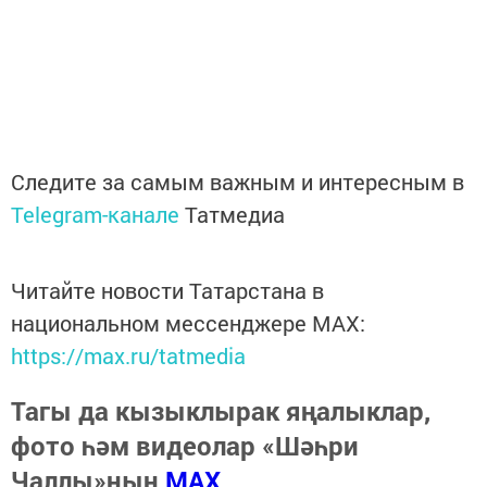
Следите за самым важным и интересным в
Telegram-канале
Татмедиа
Читайте новости Татарстана в
национальном мессенджере MАХ:
https://max.ru/tatmedia
Тагы да кызыклырак яңалыклар,
фото һәм видеолар «Шәһри
Чаллы»ның
MAX