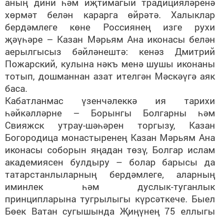
аның дини һәм иҗтимагый традицияләренә
хөрмәт белән карарга өйрәтә. Халыклар
бердәмлеге көне Россиянең изге рухи
җәүһәре – Казан Мәрьям Ана иконасы белән
аерылгысыз бәйләнештә: кенәз Дмитрий
Пожарский, кулына нәкъ менә шушы иконаны
тотып, дошманнан азат ителгән Мәскәүгә аяк
баса.
Кабатланмас үзенчәлеккә ия тарихи
һәйкәлләрне – Борынгы Болгарны һәм
Свияжск утрау-шәһәрен торгызу, Казан
Богородица монастыренең Казан Мәрьям Ана
иконасы соборын яңадан төзү, Болгар ислам
академиясен булдыру – болар барысы да
татарстанлыларның бердәмлеге, аларның
иминлек һәм дуслык-туганлык
принципларына тугрылыгы күрсәткече. Быел
Бөек Ватан сугышында Җиңүнең 75 еллыгы