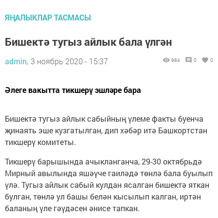
ЯҢАЛЫКЛАР ТАСМАСЫ
Бишектә тугыз айлык бала үлгән
admin,
3 ноябрь 2020 - 15:37
984
0
0
Әлеге вакытта тикшерү эшләре бара
Бишектә тугыз айлык сабыйның үлеме факты буенча
җинаять эше кузгатылган, дип хәбәр итә Башкортстан
тикшерү комитеты.
Тикшерү барышында ачыкланганча, 29-30 октябрьдә
Мирный авылында яшәүче гаиләдә төнлә бала буылып
үлә. Тугыз айлык сабый кулдан ясалган бишектә яткан
булган, төнлә ул башы белән кысылып калган, иртән
баланың үле гәүдәсен әнисе тапкан.