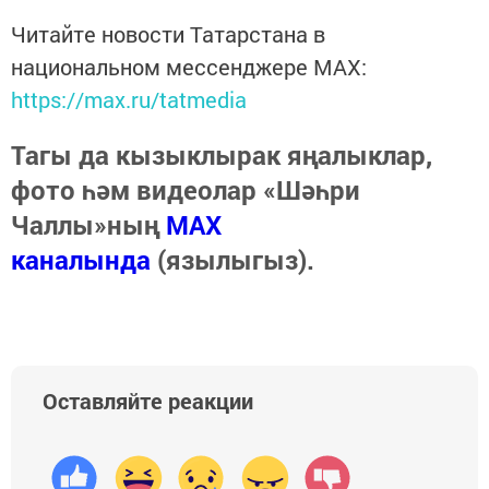
Читайте новости Татарстана в
национальном мессенджере MАХ:
https://max.ru/tatmedia
Тагы да кызыклырак яңалыклар,
фото һәм видеолар «Шәһри
Чаллы»ның
MAX
каналында
(язылыгыз).
Оставляйте реакции