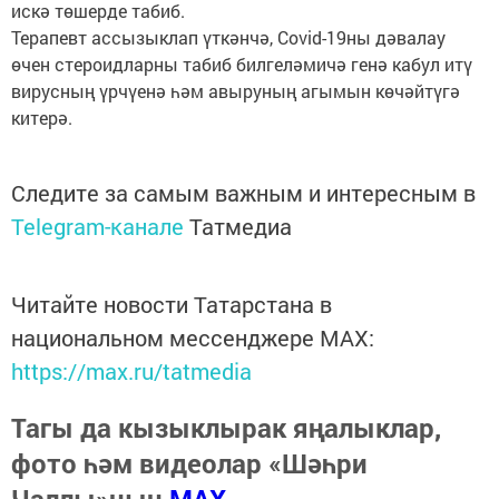
искә төшерде табиб.
Терапевт ассызыклап үткәнчә, Covid-19ны дәвалау
өчен стероидларны табиб билгеләмичә генә кабул итү
вирусның үрчүенә һәм авыруның агымын көчәйтүгә
китерә.
Следите за самым важным и интересным в
Telegram-канале
Татмедиа
Читайте новости Татарстана в
национальном мессенджере MАХ:
https://max.ru/tatmedia
Тагы да кызыклырак яңалыклар,
фото һәм видеолар «Шәһри
Чаллы»ның
MAX