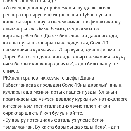
Габделганиева сөйләде.
«Үз-үзеңне дәвалау проблемасы шунда ки, көчле
респиратор вирус инфекциясеннән Түбән сулыш
юллары зарарлануга пневмонияне профилактикалау
алымнары юк. Әмма безнең медикаментоз
киртәләребез бар. Дөрес билгеләнгән дәвалаганда,
югары сулыш юллары гына җиңелгәч, Covid-19
пневмониягә күчмәячәк. Әгәр күчсә, җиңел формага.
Дорес билгелэп дэваланганда авыр пневмониягә күчү
өчен барлык капкалар да ачык", - дип билгеләп үтте
спикер.
РКХнең терапевтик хезмәте шефы Диана
Габделганиева апрельдән Covid-19ны дәвалый, аның
куллары аша меңнән артык пациент узды. Ул аның
практикасында үз-үзен дәвалау куркыныч нәтиҗәләргә
китергән һәм госпитализацияләүне таләп иткән
очраклар шактый күп булуын әйтте.
«Бу авыру потенциаль фаталь уз улеме белән
тәмамланган. Бу хакта барысы да яхшы белә", - дип