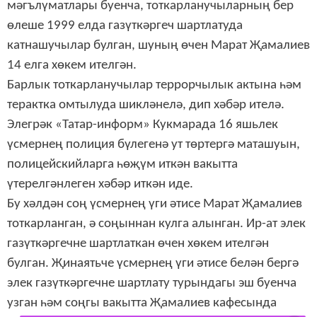
мәгълүматлары буенча, тоткарланучыларның бер
өлеше 1999 елда газүткәргеч шартлатуда
катнашучылар булган, шуның өчен Марат Җамалиев
14 елга хөкем ителгән.
Барлык тоткарланучылар террорчылык актына һәм
терактка омтылуда шикләнелә, дип хәбәр ителә.
Элегрәк «Татар-информ» Кукмарада 16 яшьлек
үсмернең полиция бүлегенә ут төртергә маташуын,
полицейскийларга һөҗүм иткән вакытта
үтерелгәнлеген хәбәр иткән иде.
Бу хәлдән соң үсмернең үги әтисе Марат Җамалиев
тоткарланган, ә соңыннан кулга алынган. Ир-ат элек
газүткәргечне шартлаткан өчен хөкем ителгән
булган. Җинаятьче үсмернең үги әтисе белән бергә
элек газүткәргечне шартлату турындагы эш буенча
узган һәм соңгы вакытта Җамалиев кафесында