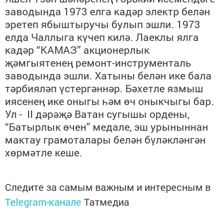
заводында 1973 елга кадәр электр белән
эретеп ябыштыручы булып эшли. 1973
елда Чаллыга күчеп килә.
Лаеклы ялга
кадәр “
КАМАЗ
” акционерлык
җәмгыятенең
ремонт-инструменталь
заводында эшли. Хатыны белән ике бала
тәрбияләп үстергән
нәр. Бәхетле язмыш
иясенең
ике оныгы һәм өч оныкчыгы бар.
Ул -
ІІ дәрәҗә Ватан сугышы ордены,
“
Батырлык өчен
”
медале, эш урыныннан
мактау грамоталары белән бүләкләнгән
хөрмәтле кеше
.
Следите за самым важным и интересным в
Telegram-канале
Татмедиа