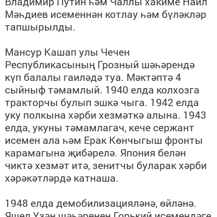
Владимир Путин һәм Чаллы
хакиме
Наил
Мәһдиев исеменнән котлау һәм бүләкләр
тапшырылды.
Мансур Кашап улы Чечен
Республикасының Грозный шәһәрендә
күп балалы гаиләдә туа.
Мәктәптә
4
сыйныф тәмамлый. 1940 елда колхозга
тракторчы булып эшкә чыга. 1942 елда
уку полкына хәрби хезмәткә алына. 1943
елда, укуны тәмамлагач, кече сержант
исемен ала һәм Ерак Көнчыгыш фронты
карамагына җибәрелә. Япония белән
чиктә хезмәт итә, зенитчы буларак хәрби
хәрәкәтләрдә катнаша.
1948 елда демобилизацияләнә, өйләнә.
Яшел Үзән шәһәренең Горький исемендәге