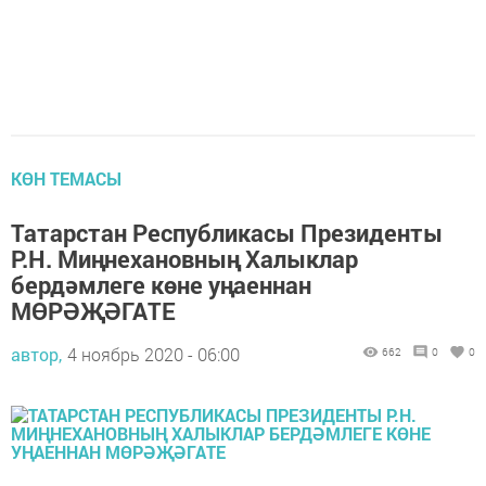
КӨН ТЕМАСЫ
Татарстан Республикасы Президенты
Р.Н. Миңнехановның Халыклар
бердәмлеге көне уңаеннан
МӨРӘҖӘГАТЕ
автор,
4 ноябрь 2020 - 06:00
662
0
0