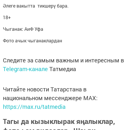
Әлеге вакытта тикшерү бара.
18+
Чыганак: АиФ Уфа
Фото ачык чыганаклардан
Следите за самым важным и интересным в
Telegram-канале
Татмедиа
Читайте новости Татарстана в
национальном мессенджере MАХ:
https://max.ru/tatmedia
Тагы да кызыклырак яңалыклар,