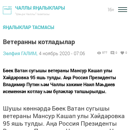
ЧАЛЛЫ ЯҢАЛЫКЛАРЫ
16+
"Шәһри Чаллы" газетасы
ЯҢАЛЫКЛАР ТАСМАСЫ
Ветеранны котладылар
Зөлфия ГАЛИМ,
4 ноябрь 2020 - 07:06
577
0
0
Бөек Ватан сугышы ветераны Мансур Кашап улы
Хәйдәровка 95 яшь тулды. Аңа Россия Президенты
Владимир Путин һәм Чаллы хакиме Наил Мәһдиев
исеменнән котлау һәм бүләкләр тапшырылды.
Шушы көннәрдә Бөек Ватан сугышы
ветераны Мансур Кашап улы Хәйдәровка
95 яшь тулды.
Аңа Россия
П
резиденты