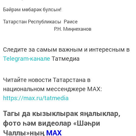
Бәйрәм мөбарәк булсын!
Татарстан Республикасы Рәисе
Р.Н. Миңнеханов
Следите за самым важным и интересным в
Telegram-канале
Татмедиа
Читайте новости Татарстана в
национальном мессенджере MАХ:
https://max.ru/tatmedia
Тагы да кызыклырак яңалыклар,
фото һәм видеолар «Шәһри
Чаллы»ның
MAX