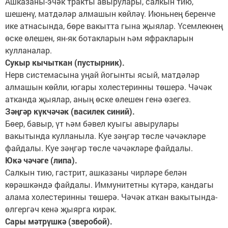
Ашказаны-эчәк тракты авырулары, салкын тию,
шешенү, матдәләр алмашын көйләү. Июньнең беренче
ике атнасында, бөре вакытта гына җыялар. Үсемлекнең
өске өлешен, ян-як ботакларын һәм яфракларын
кулланалар.
Сукыр кычыткан (пустырник).
Нерв системасына уңай йогынты ясый, матдәләр
алмашын көйли, югары холестеринны төшерә. Чәчәк
атканда җыялар, аның өске өлешен генә өзегез.
Зәңгәр күкчәчәк (василек синий).
Бөер, бавыр, үт һәм бәвел куыгы авырулары
вакытында кулланыла. Куе зәңгәр төсле чәчәкләре
файдалы. Куе зәңгәр төсле чәчәкләре файдалы.
Юкә чәчәге (липа).
Салкын тию, гастрит, ашказаны чирләре белән
көрәшкәндә файдалы. Иммунитетны күтәрә, кандагы
алама холестеринны төшерә. Чәчәк аткан вакытында-
өлгергәч кенә җыярга кирәк.
Сары мәтрүшкә (зверобой).