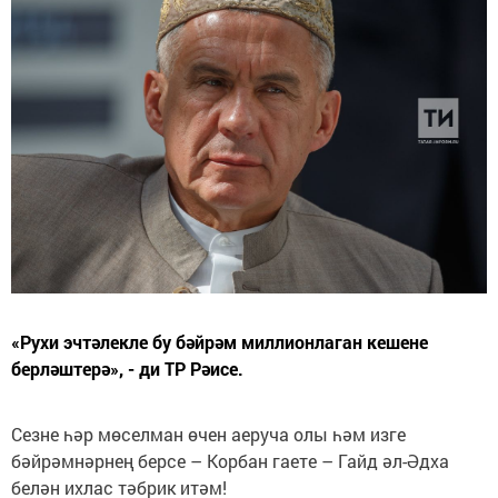
«Рухи эчтәлекле бу бәйрәм миллионлаган кешене
берләштерә», - ди ТР Рәисе.
Сезне һәр мөселман өчен аеруча олы һәм изге
бәйрәмнәрнең берсе – Корбан гаете – Гайд әл-Әдха
белән ихлас тәбрик итәм!