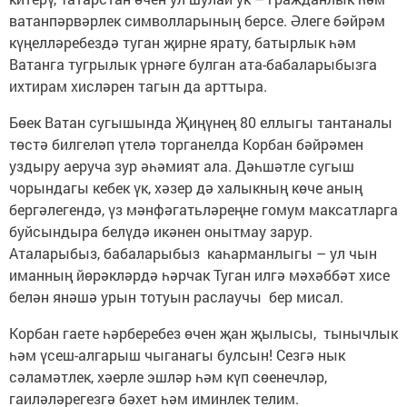
ватанпәрвәрлек символларының берсе. Әлеге бәйрәм
күңелләребездә туган җирне ярату, батырлык һәм
Ватанга тугрылык үрнәге булган ата-бабаларыбызга
ихтирам хисләрен тагын да арттыра.
Бөек Ватан сугышында Җиңүнең 80 еллыгы тантаналы
төстә билгеләп үтелә торганелда Корбан бәйрәмен
уздыру аеруча зур әһәмият ала. Дәһшәтле сугыш
чорындагы кебек үк, хәзер дә халыкның көче аның
бергәлегендә, үз мәнфәгатьләреңне гомум максатларга
буйсындыра белүдә икәнен онытмау зарур.
Аталарыбыз, бабаларыбыз каһарманлыгы – ул чын
иманның йөрәкләрдә һәрчак Туган илгә мәхәббәт хисе
белән янәшә урын тотуын раслаучы бер мисал.
Корбан гаете һәрберебез өчен җан җылысы, тынычлык
һәм үсеш-алгарыш чыганагы булсын! Сезгә нык
сәламәтлек, хәерле эшләр һәм күп сөенечләр,
гаиләләрегезгә бәхет һәм иминлек телим.