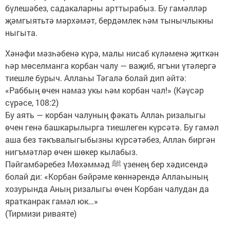
бүлешәбез, садакаларны арттырабыз. Бу гамәлләр
җәмгыятьтә мәрхәмәт, бердәмлек һәм тынычлыкны
ныгыта.
Хәнәфи мәзһәбенә күрә, малы нисаб күләменә җиткән
һәр мөселманга корбан чалу — ваҗиб, ягъни үтәлергә
тиешле бурыч. Аллаһы Тәгалә болай дип әйтә:
«Раббың өчен намаз укы һәм корбан чал!» (Кәүсәр
сүрәсе, 108:2)
Бу аять — корбан чалуның фәкать Аллаһ ризалыгы
өчен генә башкарылырга тиешлеген күрсәтә. Бу гамәл
аша без тәкъвалыгыбызны күрсәтәбез, Аллаһ биргән
нигъмәтләр өчен шөкер кылабыз.
Пәйгамбәребез Мөхәммәд ﷺ үзенең бер хәдисендә
болай ди: «Корбан бәйрәме көннәрендә Аллаһының
хозурында Аның ризалыгы өчен Корбан чалудан да
яратканрак гамәл юк…»
(Тирмизи риваяте)