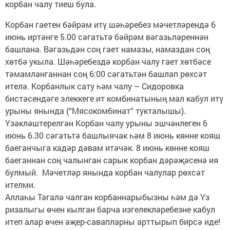
корбан чалу тиеш була.
Корбан гаетен бәйрәм итү шәһәребез мәчетләрендә 6
июнь иртәнге 5.00 сәгатьтә бәйрәм вәгазьләреннән
башлана. Вәгазьдән соң гает намазы, намаздан соң
хөтбә укыла. Шәһәребездә корбан чалу гает хөтбәсе
тәмамланганнан соң 6:00 сәгатьтән башлап рөхсәт
ителә. Корбанлык сату һәм чалу – Сидоровка
бистәсендәге элеккеге ит комбинатының мал кабул итү
урыны янында (“Мясокомбинат” тукталышы).
Үзәкләштерелгән Корбан чалу урыны эшчәнлеген 6
июнь 6.30 сәгатьтә башлыячак һәм 8 июнь көнне кояш
баеганчыга кадәр дәвам итәчәк. 8 июнь көнне кояш
баеганнан соң чалынган сарык корбан дәрәҗәсенә ия
булмый. Мәчетләр янында корбан чалулар рөхсәт
ителми.
Аллаһы Тәгалә чалган корбаннарыбызны һәм дә Үз
ризалыгы өчен кылган барча изгелекләребезне кабул
итеп алар өчен әҗер-савапларны арттырып бирсә иде!