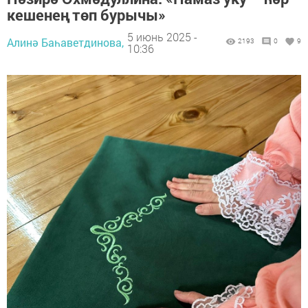
кешенең төп бурычы»
5 июнь 2025 -
Алинә Баһаветдинова,
2193
0
9
10:36