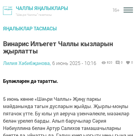
ЧАЛЛЫ ЯҢАЛЫКЛАРЫ
16+
"Шәһри Чаллы" газетасы
ЯҢАЛЫКЛАР ТАСМАСЫ
Винарис Илъегет Чаллы кызларын
җырлатты
Лилия Хәбибҗанова,
6 июнь 2025 - 10:16
820
0
0
Бүләкләрен дә таратты.
5 июнь көнне «Шәһри Чаллы» Җиңү паркы
мәйданында тагын дусларын җыйды. Җырлы-моңлы
пятачок үтте. Бу юлы ул аеруча үзенчәлекле, мәзәкләр
белән үрелеп барды. Алып баручылар Сәрия
Нәбиуллина белән Артур Салихов тамашачыларны
биетте дә, уйнатты да. Гәлүш киеп ыргыту уены гына ни