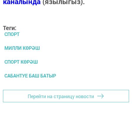
каналында
(язылыгыз).
Теги:
СПОРТ
МИЛЛИ КӨРӘШ
СПОРТ КӨРӘШ
САБАНТУЕ БАШ БАТЫР
Перейти на страницу новости