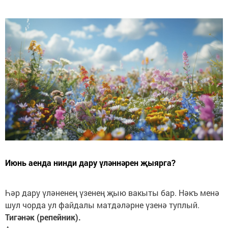
Июнь аенда нинди дару үләннәрен җыярга?
Һәр дару үләненең үзенең җыю вакыты бар. Нәкъ менә
шул чорда ул файдалы матдәләрне үзенә туплый.
Тигәнәк (репейник).