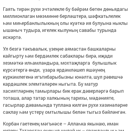
Гаять тирән рухи эчтәлекле бу бәйрәм бөтен дөньядагы
миллионлаган мөэминне берләштерә, шәфкатьлелек
һәм миһербанлылыкның олы куәткә ия булуына ныклы
ышаныч тудыра, игелек кылуның савабы турында
искәртә.
Ул безгә тәкъвалык, үзеңне аямастан башкаларны
кайгырту һәм бердәмлек сабаклары бирә, иҗади
хезмәткә илһамландыра, мохтаҗларга булышлык
күрсәтергә өнди, үзара ярдәмләшеп яшәүнең
күркәмлегенә игътибарыбызны юнәлтә, шул рәвешчә
кардәшлек элемтәләрен ныгыта. Бу матур
хасиятләрнең тамырлары бик ерак дәверләргә барып
тоташа, алар татар халкының тарихы, мәдәнияте,
гасырлар дәвамында туплана килгән рухи хәзинәләрне
саклау һәм үстерү омтылышы белән тыгыз бәйләнгән.
Корбан гаетенең мәгънәсе – Аллаһка якынаю, иман
китерү, Татарстан өчен ул шулай ук – гражданлык һәм