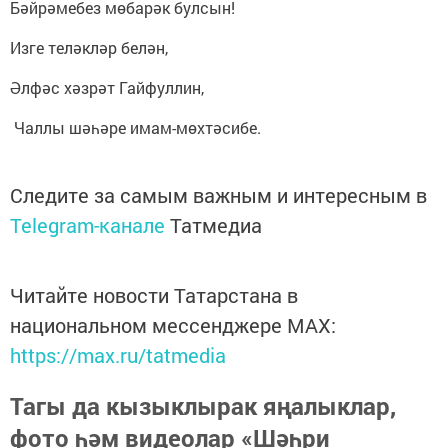
Бәйрәмебез мөбарәк булсын!
Изге теләкләр белән,
Әлфәс хәзрәт Гайфуллин,
Чаллы шәһәре имам-мөхтәсибе.
Следите за самым важным и интересным в
Telegram-канале
Татмедиа
Читайте новости Татарстана в
национальном мессенджере MАХ:
https://max.ru/tatmedia
Тагы да кызыклырак яңалыклар,
фото һәм видеолар «Шәһри