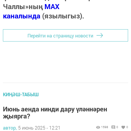
Чаллы»ның
MAX
каналында
(язылыгыз).
Перейти на страницу новости
КИҢӘШ-ТАБЫШ
Июнь аенда нинди дару үләннәрен
җыярга?
автор,
5 июнь 2025 - 12:21
1598
0
0