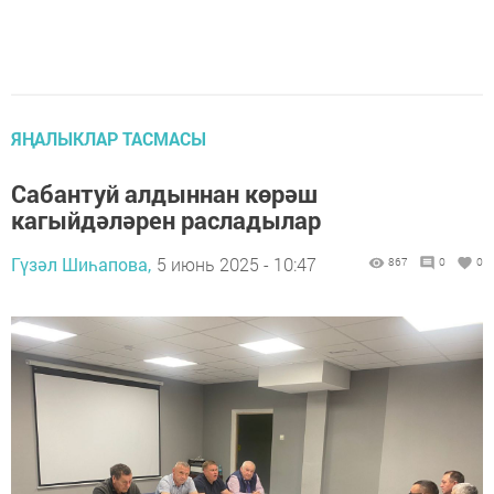
ЯҢАЛЫКЛАР ТАСМАСЫ
Сабантуй алдыннан көрәш
кагыйдәләрен расладылар
Гүзәл Шиһапова,
5 июнь 2025 - 10:47
867
0
0