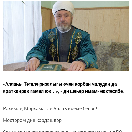
«Аллаһы Тәгалә ризалыгы өчен корбан чалудан да
яратканрак гамәл юк...», - ди шәһәр имам-мөхтәсибе.
Рәхимле, Мәрхәмәтле Аллаһ исеме белән!
Мөхтәрәм дин кардәшләр!
Сезне, гаилә әгъзаларыгызны, туганнарыгызны ҮДО –