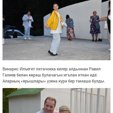
Винарис Илъегет пятачокка килер алдыннан Равил
Галиев белән көрәш булачагын игълан иткән иде.
Аларның «ярышлары» үзенә күрә бер тамаша булды.