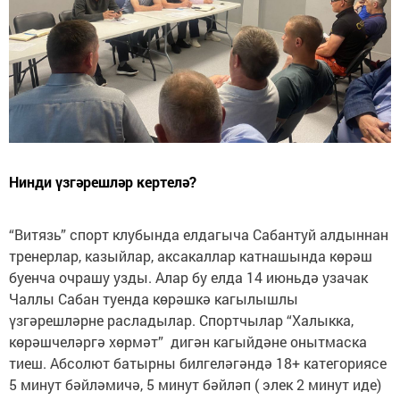
Нинди үзгәрешләр кертелә?
“Витязь” спорт клубында елдагыча Сабантуй алдыннан
тренерлар, казыйлар, аксакаллар катнашында көрәш
буенча очрашу узды. Алар бу елда 14 июньдә узачак
Чаллы Сабан туенда көрәшкә кагылышлы
үзгәрешләрне расладылар. Спортчылар “Халыкка,
көрәшчеләргә хөрмәт” дигән кагыйдәне онытмаска
тиеш. Абсолют батырны билгеләгәндә 18+ категориясе
5 минут бәйләмичә, 5 минут бәйләп ( элек 2 минут иде)