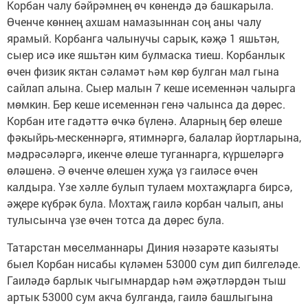
Корбан чалу бәйрәмнең өч көнендә дә башкарыла.
Өченче көннең ахшам намазыннан соң аны чалу
ярамый. Корбанга чалынучы сарык, кәҗә 1 яшьтән,
сыер исә ике яшьтән ким булмаска тиеш. Корбанлык
өчен физик яктан сәламәт һәм көр булган мал гына
сайлап алына. Сыер малын 7 кеше исеменнән чалырга
мөмкин. Бер кеше исеменнән генә чалынса да дөрес.
Корбан ите гадәттә өчкә бүленә. Аларның бер өлеше
фәкыйрь-мескеннәргә, ятимнәргә, балалар йортларына,
мәдрәсәләргә, икенче өлеше туганнарга, күршеләргә
өләшенә. Ә өченче өлешен хуҗа үз гаиләсе өчен
калдыра. Үзе хәлле булып тулаем мохтаҗларга бирсә,
әҗере күбрәк була. Мохтаҗ гаилә корбан чалып, аны
тулысынча үзе өчен тотса да дөрес була.
Татарстан мөселманнары Диния нәзарәте казыяты
быел Корбан нисабы күләмен 53000 сум дип билгеләде.
Гаиләдә барлык чыгымнардар һәм әҗәтләрдән тыш
артык 53000 сум акча булганда, гаилә башлыгына