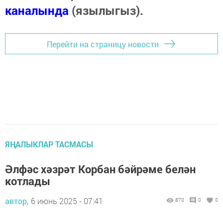
каналында
(язылыгыз).
Перейти на страницу новости
ЯҢАЛЫКЛАР ТАСМАСЫ
Әлфәс хәзрәт Корбан бәйрәме белән
котлады
автор,
6 июнь 2025 - 07:41
870
0
0