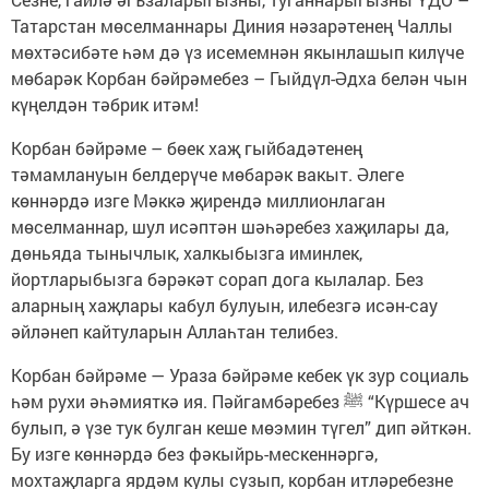
Татарстан мөселманнары Диния нәзарәтенең Чаллы
мөхтәсибәте һәм дә үз исемемнән якынлашып килүче
мөбарәк Корбан бәйрәмебез – Гыйдүл-Әдха белән чын
күңелдән тәбрик итәм!
Корбан бәйрәме – бөек хаҗ гыйбадәтенең
тәмамлануын белдерүче мөбарәк вакыт. Әлеге
көннәрдә изге Мәккә җирендә миллионлаган
мөселманнар, шул исәптән шәһәребез хаҗилары да,
дөньяда тынычлык, халкыбызга иминлек,
йортларыбызга бәрәкәт сорап дога кылалар. Без
аларның хаҗлары кабул булуын, илебезгә исән-сау
әйләнеп кайтуларын Аллаһтан телибез.
Корбан бәйрәме — Ураза бәйрәме кебек үк зур социаль
һәм рухи әһәмияткә ия. Пәйгамбәребез ﷺ “Күршесе ач
булып, ә үзе тук булган кеше мөэмин түгел” дип әйткән.
Бу изге көннәрдә без фәкыйрь-мескеннәргә,
мохтаҗларга ярдәм кулы сузып, корбан итләребезне