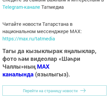
Telegram-канале
Татмедиа
Читайте новости Татарстана в
национальном мессенджере MАХ:
https://max.ru/tatmedia
Тагы да кызыклырак яңалыклар,
фото һәм видеолар «Шәһри
Чаллы»ның
MAX
каналында
(язылыгыз).
Перейти на страницу новости