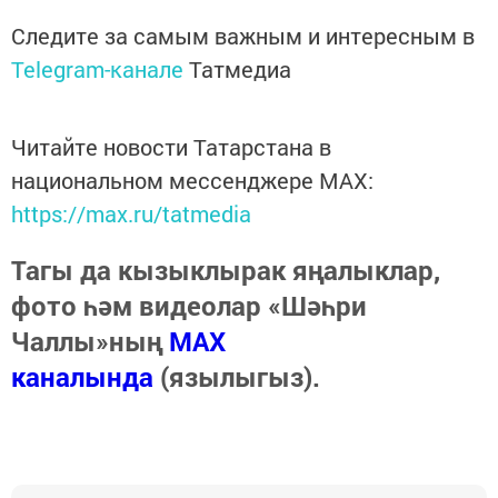
Следите за самым важным и интересным в
Telegram-канале
Татмедиа
Читайте новости Татарстана в
национальном мессенджере MАХ:
https://max.ru/tatmedia
Тагы да кызыклырак яңалыклар,
фото һәм видеолар «Шәһри
Чаллы»ның
MAX
каналында
(язылыгыз).