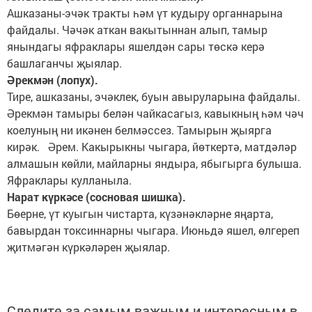
Ашказаны-эчәк тракты һәм үт кудыру органнарына
файдалы. Чәчәк аткан вакытыннан алып, тамыр
янындагы яфраклары яшелдән сары төскә керә
башлаганчы җыялар.
Әрекмән (лопух).
Тире, ашказаны, эчәклек, буын авыруларына файдалы.
Әрекмән тамыры белән чайкасагыз, кавыкның һәм чәч
коелуның ни икәнен белмәссез. Тамырын җыярга
кирәк. Әрем. Какырыкны чыгара, йөткертә, матдәләр
алмашын көйли, майларны яндыра, ябыгырга булыша.
Яфраклары кулланыла.
Нарат күркәсе (сосновая шишка).
Бөерне, үт куыгын чистарта, күзәнәкләрне яңарта,
бавырдан токсиннарны чыгара. Июньдә яшел, өлгереп
җитмәгән күркәләрен җыялар.
Следите за самым важным и интересным в