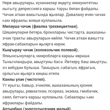
Нерв авырулары, күзәнәкләр яңарту, иммунитетны
ныгыту, депрессиягә каршы торуы белән файдалы.
Чәчәк аткан вакытында җыялар. Дәвалану өчен чәчәк
һәм яфраклы өлеше кулланыла.
Миләүшә чәчәк (фиалка трехвецветная).
Шешенүләрне бетерә, бронхларны чистарта, ашказаны-
эчәк тракты авыруларын көйли. Чәчәк аткан вакытта
яфрак-сабакларын җыярга кирәк.
Кыңгырау чәчәк (колокольчик полевой).
Ялкынсынуларга, микробларга каршы көрәшә.
Тынычландыра, авыртуны баса. Йөткерү, баш авыртуы,
эч кибүдән булыша. Тамырын, сабагын, яфрагын,
орлыгын җыярга киңәш ителә.
Канлы үлән (чистотел).
Үт куыгы, бавыр, эчәклек, ашказанының хроник
авырулары, ревматизм, псориаз, экзема, гөмбәчек,
сөял, бетчәгә каршы кулланыла. Сабаклары һәм
яфраклары файдалы.
Алтынбаш (золототысячник малый).