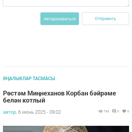
Отправить
Авторизоваться
ЯҢАЛЫКЛАР ТАСМАСЫ
Рөстәм Миңнеханов Корбан бәйрәме
белән котлый
автор,
6 июнь 2025 - 09:02
743
0
0