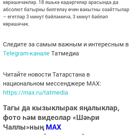
көрәшәчәкләр. 18 яшькә кадәргеләр арасында да
абсолют батырны билгеләү өчен вакытны озайттылар
– егетләр 3 минут бәйләмичә, 3 минут бәйләп
көрәшәчәк.
Следите за самым важным и интересным в
Telegram-канале
Татмедиа
Читайте новости Татарстана в
национальном мессенджере MАХ:
https://max.ru/tatmedia
Тагы да кызыклырак яңалыклар,
фото һәм видеолар «Шәһри
Чаллы»ның
MAX