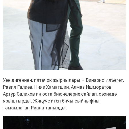
Уен дигәннән, пятачок җырчылары – Винарис Илъегет,
Равил Галиев, Нияз Хаматшин, Алмаз Ишморатов,
Артур Салихов иң оста биючеләрне сайлап, сәхнәдә
ярыштырды. Җиңүче итеп 6нчы сыйныфны
тәмамлаган Риана танылды.