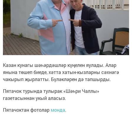
Казан кунагы шәһәрдәшләр күңелен яулады. Алар
янына төшеп биеде, хәтта хатын-кызларны сәхнәгә
чакырып җырлатты. Бүләкләрен дә тапшырды.
Пятачок турында тулырак «Шәһри Чаллы»
газетасыннан укый аласыз.
Пятачоктан фотолар
монда
.