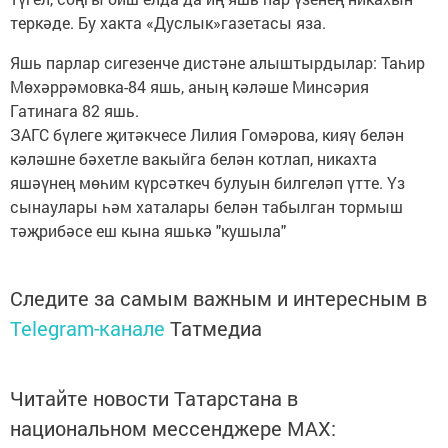
теркәде. Бу хакта «Дуслык»газетасы яза.
Яшь парлар сигезенче дистәне алыштырдылар: Таһир
Мөхәррәмовка-84 яшь, аның кәләше Минсәрия
Гатинага 82 яшь.
ЗАГС бүлеге җитәкчесе Лилия Гомәрова, кияү белән
кәләшне бәхетле вакыйга белән котлап, никахта
яшәүнең мөһим күрсәткеч булуын билгеләп үтте. Үз
сынаулары һәм хаталары белән табылган тормыш
тәҗрибәсе еш кына яшькә "кушыла"
Следите за самым важным и интересным в
Telegram-канале
Татмедиа
Читайте новости Татарстана в
национальном мессенджере MАХ: