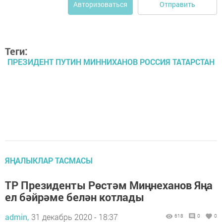
Отправить
Авторизоваться
Теги:
ПРЕЗИДЕНТ ПУТИН МИННИХАНОВ РОССИЯ ТАТАРСТАН
ЯҢАЛЫКЛАР ТАСМАСЫ
ТР Президенты Рөстәм Миңнеханов Яңа
ел бәйрәме белән котлады
admin,
31 декабрь 2020 - 18:37
618
0
0