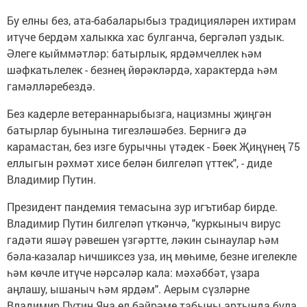
Бу елны без, ата-бабаларыбыз традицияләрен ихтирам
итүче бердәм халыкка хас булганча, бергәләп уздык.
Әлеге кыйммәтләр: батырлык, ярдәмчеллек һәм
шәфкатьлелек - безнең йөрәкләрдә, характерда һәм
гамәлләребездә.
Без кадерле ветераннарыбызга, нацизмны җиңгән
батырлар буынына тигезләшәбез. Бернигә дә
карамастан, без изге бурычны үтәдек - Бөек Җиңүнең 75
еллыгын рәхмәт хисе белән билгеләп үттек", - диде
Владимир Путин.
Президент пандемия темасына зур игътибар бирде.
Владимир Путин билгеләп үткәнчә, "куркыныч вирус
гадәти яшәү рәвешен үзгәртте, ләкин сынаулар һәм
бәла-казалар һичшиксез уза, иң мөһиме, безне игелекле
һәм көчле итүче нәрсәләр кала: мәхәббәт, үзара
аңлашу, ышаныч һәм ярдәм". Аерым сүзләрне
Владимир Путин Яңа ел бәйрәме табыны артында була