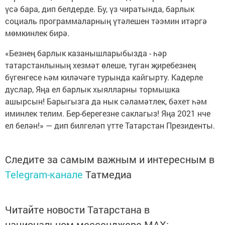
үсә бара, дип белдерде. Бу, үз чиратында, барлык
социаль программаларның үтәлешен тәэмин итәргә
мөмкинлек бирә.
«Безнең барлык казанышларыбызда - һәр
татарстанлының хезмәт өлеше, туган җиребезнең
бүгенгесе һәм киләчәге турында кайгырту. Кадерле
дуслар, Яңа ел барлык хыялларны тормышка
ашырсын! Барыгызга да нык сәламәтлек, бәхет һәм
иминлек телим. Бер-берегезне саклагыз! Яңа 2021 нче
ел белән!» — дип билгеләп үтте Татарстан Президенты.
Следите за самым важным и интересным в
Telegram-канале
Татмедиа
Читайте новости Татарстана в
национальном мессенджере MАХ: