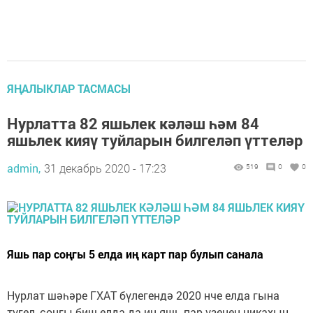
ЯҢАЛЫКЛАР ТАСМАСЫ
Нурлатта 82 яшьлек кәләш һәм 84
яшьлек кияү туйларын билгеләп үттеләр
admin,
31 декабрь 2020 - 17:23
519
0
0
Яшь пар соңгы 5 елда иң карт пар булып санала
Нурлат шәһәре ГХАТ бүлегендә 2020 нче елда гына
түгел, соңгы биш елда да иң яшь пар үзенең никахын