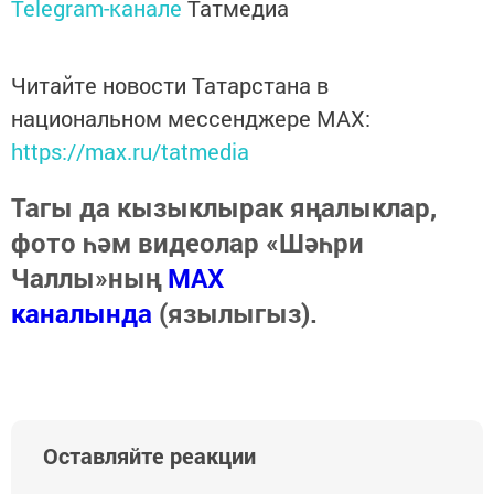
Telegram-канале
Татмедиа
Читайте новости Татарстана в
национальном мессенджере MАХ:
https://max.ru/tatmedia
Тагы да кызыклырак яңалыклар,
фото һәм видеолар «Шәһри
Чаллы»ның
MAX
каналында
(язылыгыз).
Оставляйте реакции