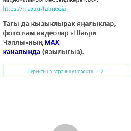
https://max.ru/tatmedia
Тагы да кызыклырак яңалыклар,
фото һәм видеолар «Шәһри
Чаллы»ның
MAX
каналында
(язылыгыз).
Перейти на страницу новости