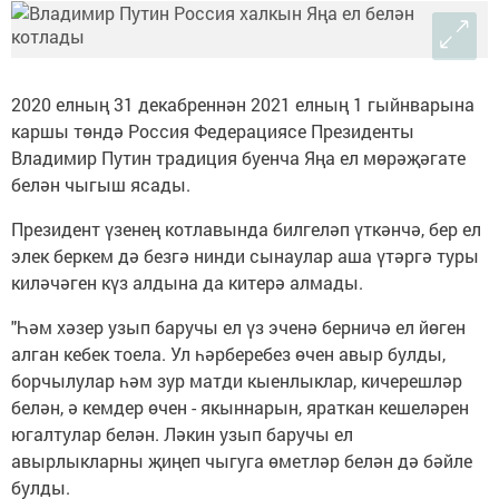
2020 елның 31 декабреннән 2021 елның 1 гыйнварына
каршы төндә Россия Федерациясе Президенты
Владимир Путин традиция буенча Яңа ел мөрәҗәгате
белән чыгыш ясады.
Президент үзенең котлавында билгеләп үткәнчә, бер ел
элек беркем дә безгә нинди сынаулар аша үтәргә туры
киләчәген күз алдына да китерә алмады.
"Һәм хәзер узып баручы ел үз эченә берничә ел йөген
алган кебек тоела. Ул һәрберебез өчен авыр булды,
борчылулар һәм зур матди кыенлыклар, кичерешләр
белән, ә кемдер өчен - якыннарын, яраткан кешеләрен
югалтулар белән. Ләкин узып баручы ел
авырлыкларны җиңеп чыгуга өметләр белән дә бәйле
булды.