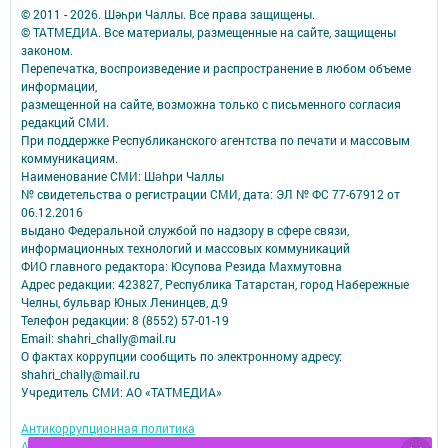
© 2011 - 2026. Шәһри Чаллы. Все права защищены.
© ТАТМЕДИА. Все материалы, размещенные на сайте, защищены
законом.
Перепечатка, воспроизведение и распространение в любом объеме
информации,
размещенной на сайте, возможна только с письменного согласия
редакций СМИ.
При поддержке Республиканского агентства по печати и массовым
коммуникациям.
Наименование СМИ: Шəhри Чаллы
№ свидетельства о регистрации СМИ, дата: ЭЛ № ФС 77-67912 от
06.12.2016
выдано Федеральной службой по надзору в сфере связи,
информационных технологий и массовых коммуникаций
ФИО главного редактора: Юсупова Резида Махмутовна
Адрес редакции: 423827, Республика Татарстан, город Набережные
Челны, бульвар Юных Ленинцев, д.9
Телефон редакции: 8 (8552) 57-01-19
Email: shahri_chally@mail.ru
О фактах коррупции сообщить по электронному адресу:
shahri_chally@mail.ru
Учредитель СМИ: АО «ТАТМЕДИА»
Антикоррупционная политика
АО «ТАТМЕДИА» использует «cookie»
для персонализации сервисов и