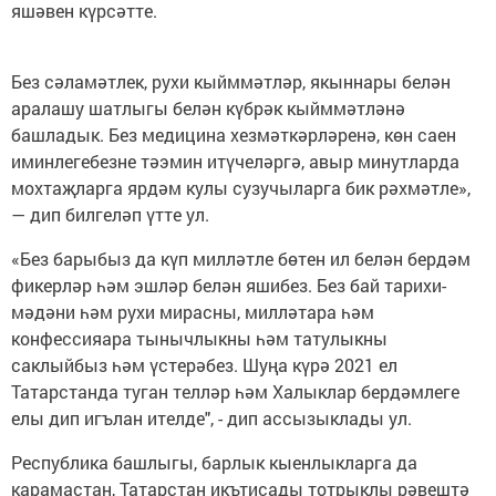
яшәвен күрсәтте.
Без сәламәтлек, рухи кыйммәтләр, якыннары белән
аралашу шатлыгы белән күбрәк кыйммәтләнә
башладык. Без медицина хезмәткәрләренә, көн саен
иминлегебезне тәэмин итүчеләргә, авыр минутларда
мохтаҗларга ярдәм кулы сузучыларга бик рәхмәтле»,
— дип билгеләп үтте ул.
«Без барыбыз да күп милләтле бөтен ил белән бердәм
фикерләр һәм эшләр белән яшибез. Без бай тарихи-
мәдәни һәм рухи мирасны, милләтара һәм
конфессияара тынычлыкны һәм татулыкны
саклыйбыз һәм үстерәбез. Шуңа күрә 2021 ел
Татарстанда туган телләр һәм Халыклар бердәмлеге
елы дип игълан ителде", - дип ассызыклады ул.
Республика башлыгы, барлык кыенлыкларга да
карамастан, Татарстан икътисады тотрыклы рәвештә