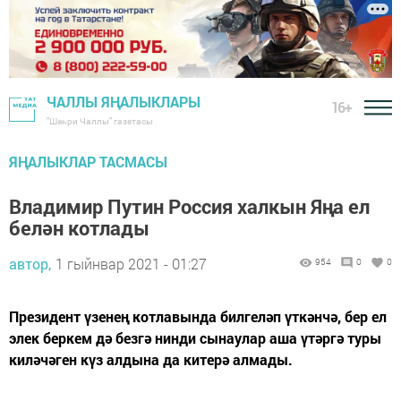
ЧАЛЛЫ ЯҢАЛЫКЛАРЫ
16+
"Шәһри Чаллы" газетасы
ЯҢАЛЫКЛАР ТАСМАСЫ
Владимир Путин Россия халкын Яңа ел
белән котлады
автор,
1 гыйнвар 2021 - 01:27
954
0
0
Президент үзенең котлавында билгеләп үткәнчә, бер ел
элек беркем дә безгә нинди сынаулар аша үтәргә туры
киләчәген күз алдына да китерә алмады.