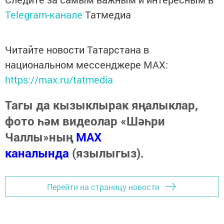
Telegram-канале
Татмедиа
Читайте новости Татарстана в
национальном мессенджере MАХ:
https://max.ru/tatmedia
Тагы да кызыклырак яңалыклар,
фото һәм видеолар «Шәһри
Чаллы»ның
MAX
каналында
(язылыгыз).
Перейти на страницу новости