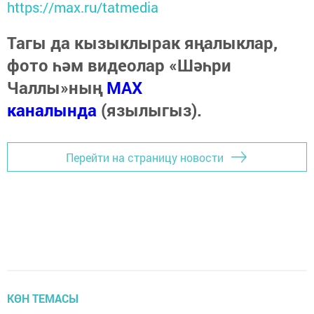
https://max.ru/tatmedia
Тагы да кызыклырак яңалыклар,
фото һәм видеолар «Шәһри
Чаллы»ның
MAX
каналында
(язылыгыз).
Перейти на страницу новости
КӨН ТЕМАСЫ