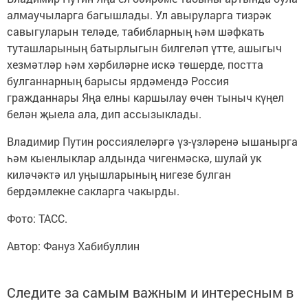
алмаучыларга багышлады. Ул авыруларга тизрәк
савыгуларын теләде, табибларның һәм шәфкать
туташларының батырлыгын билгеләп үтте, ашыгыч
хезмәтләр һәм хәрбиләрне искә төшерде, постта
булганнарның барысы ярдәмендә Россия
гражданнары Яңа елны каршылау өчен тыныч күңел
белән җыела ала, дип ассызыклады.
Владимир Путин россиялеләргә үз-үзләренә ышанырга
һәм кыенлыклар алдында чигенмәскә, шулай ук
киләчәктә ил уңышларының нигезе булган
бердәмлекне сакларга чакырды.
Фото: ТАСС.
Автор: Фануз Хабибуллин
Следите за самым важным и интересным в