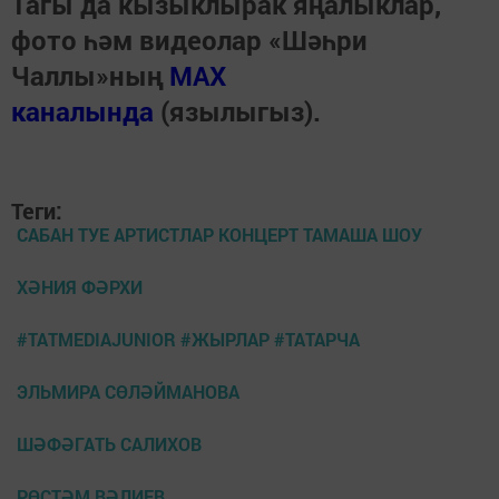
Тагы да кызыклырак яңалыклар,
фото һәм видеолар «Шәһри
Чаллы»ның
MAX
каналында
(язылыгыз).
Теги:
САБАН ТУЕ АРТИСТЛАР КОНЦЕРТ ТАМАША ШОУ
ХӘНИЯ ФӘРХИ
#TATMEDIAJUNIOR #ЖЫРЛАР #ТАТАРЧА
ЭЛЬМИРА СӨЛӘЙМАНОВА
ШӘФӘГАТЬ САЛИХОВ
РӨСТӘМ ВӘЛИЕВ