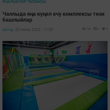
ЯҢАЛЫКЛАР ТАСМАСЫ
Чаллыда яңа күңел ачу комплексы төзи
башлыйлар
автор,
20 июль 2023 - 11:55
789
0
0