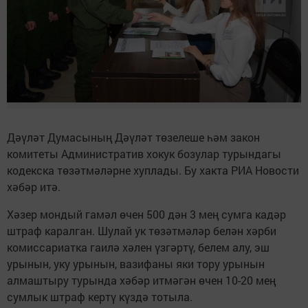
Дәүләт Думасының Дәүләт төзелеше һәм закон
комитеты Административ хокук бозулар турындагы
кодекска төзәтмәләрне хуплады. Бу хакта РИА Новости
хәбәр итә.
Хәзер мондый гамәл өчен 500 дән 3 мең сумга кадәр
штраф каралган. Шулай ук төзәтмәләр белән хәрби
комиссариатка гаилә хәлен үзгәртү, белем алу, эш
урынын, уку урынын, вазифаны яки тору урынын
алмаштыру турында хәбәр итмәгән өчен 10-20 мең
сумлык штраф кертү күздә тотыла.