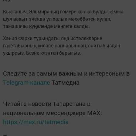
Кызганыч, Эльмираның гомере кыска булды. Әмма
шул вакыт эчендә ул халык мәхәббәтен яулап,
тамашачы күңелендә мәңгегә калды.
Хәния Фәрхи турындагы яңа истәлекләрне
газетабызның киләсе саннарыннан, сайтыбыздан
укырсыз. Безне күзәтеп барыгыз.
Следите за самым важным и интересным в
Telegram-канале
Татмедиа
Читайте новости Татарстана в
национальном мессенджере MАХ:
https://max.ru/tatmedia