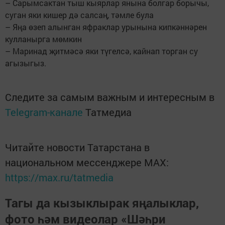
– Сарымсактан тыш кыярлар янына болгар борычы,
суган яки кишер дә салсаң, тәмле була
– Яңа өзеп алынган яфраклар урынына кипкәннәрен
кулланырга мөмкин
– Маринад җитмәсә яки түгелсә, кайнап торган су
агызыгыз.
Следите за самым важным и интересным в
Telegram-канале
Татмедиа
Читайте новости Татарстана в
национальном мессенджере MАХ:
https://max.ru/tatmedia
Тагы да кызыклырак яңалыклар,
фото һәм видеолар «Шәһри