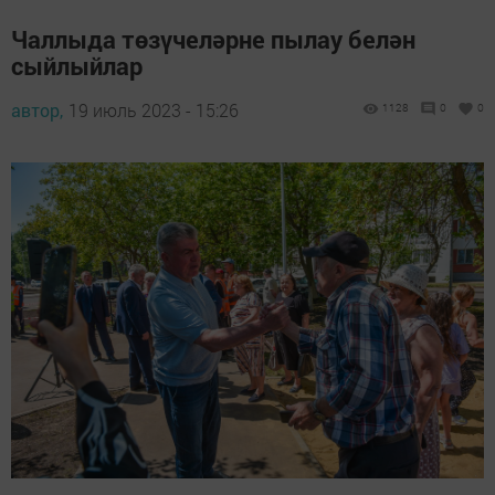
Чаллыда төзүчеләрне пылау белән
сыйлыйлар
автор,
19 июль 2023 - 15:26
1128
0
0