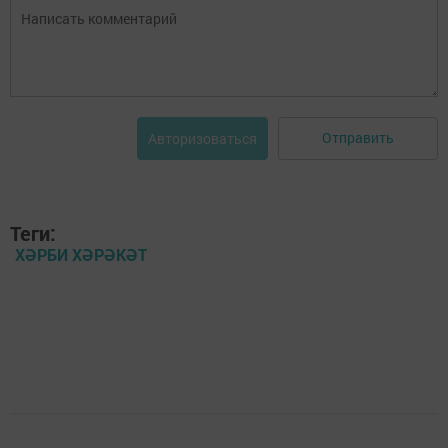
Отправить
Авторизоваться
Теги:
ХӘРБИ ХӘРӘКӘТ