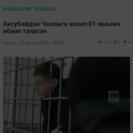
ЯҢАЛЫКЛАР ТАСМАСЫ
Аксубайдан Чаллыга килеп 81 яшьлек
әбине талаган
автор,
20 июль 2023 - 08:47
1014
0
0