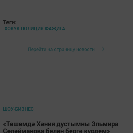
Теги:
ХОКУК ПОЛИЦИЯ ФАҖИГА
Перейти на страницу новости
ШОУ-БИЗНЕС
«Төшемдә Хәния дустымны Эльмира
Сөләйманова белән бергә күрдем»