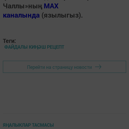
Чаллы»ның
MAX
каналында
(язылыгыз).
Теги:
ФАЙДАЛЫ КИҢӘШ РЕЦЕПТ
Перейти на страницу новости
ЯҢАЛЫКЛАР ТАСМАСЫ