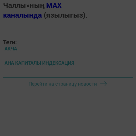
Чаллы»ның
MAX
каналында
(язылыгыз).
Теги:
АКЧА
АНА КАПИТАЛЫ ИНДЕКСАЦИЯ
Перейти на страницу новости