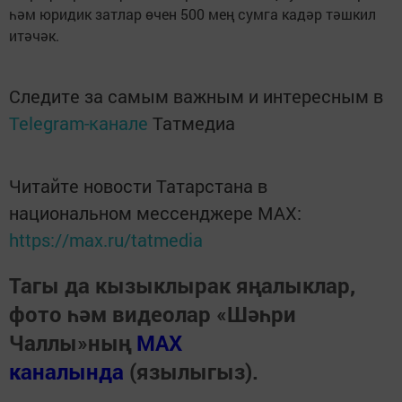
һәм юридик затлар өчен 500 мең сумга кадәр тәшкил
итәчәк.
Следите за самым важным и интересным в
Telegram-канале
Татмедиа
Читайте новости Татарстана в
национальном мессенджере MАХ:
https://max.ru/tatmedia
Тагы да кызыклырак яңалыклар,
фото һәм видеолар «Шәһри
Чаллы»ның
MAX
каналында
(язылыгыз).