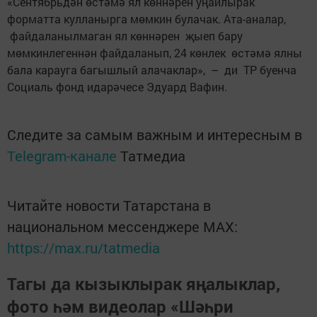
«Сентябрьдән өстәмә ял көннәрен уңайлырак
форматта кулланырга мөмкин булачак. Ата-аналар,
файдаланылмаган ял көннәрен җыеп бару
мөмкинлегеннән файдаланып, 24 көнлек өстәмә ялны
бала карауга багышлый алачаклар», – ди ТР буенча
Социаль фонд идарәчесе Эдуард Вафин.
Следите за самым важным и интересным в
Telegram-канале
Татмедиа
Читайте новости Татарстана в
национальном мессенджере MАХ:
https://max.ru/tatmedia
Тагы да кызыклырак яңалыклар,
фото һәм видеолар «Шәһри