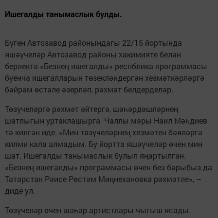
Ишегалды танымаслык булды.
Бүген Автозавод районындагы 22/15 йортында
яшәүчеләр Автозавод районы хакимияте белән
берлектә «Безнең ишегалды» респблика программасы
буенча ишегалларын төзекләндергән хезмәткәрләргә
бәйрәм өстәле әзерләп, рәхмәт белдерделәр.
Төзүчеләргә рәхмәт әйтергә, шәһәрдәшләрнең
шатлыгын уртаклашырга Чаллы мэры Наил Мәһдиев
тә килгән иде. «Мин төзүчеләрнең хезмәтен бәяләргә
килми кала алмадым. Бу йортта яшәүчеләр өчен мин
шат. Ишегалды танымаслык булып яңартылган.
«Безнең ишегалды» программасы өчен без барыбыз да
Татарстан Рәисе Рөстәм Миңнехановка рәхмәтле», –
диде ул.
Төзүчеләр өчен шәһәр артистлары чыгыш ясады.