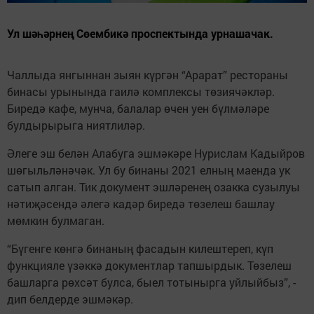
Ул шәһәрнең Сөембикә проспектында урнашачак.
Чаллыда янгыннан зыян күргән “Арарат” рестораны
бинасы урынында гаилә комплексы төзиячәкләр.
Биредә кафе, мунча, балалар өчен уен бүлмәләре
булдырырыга ниятлиләр.
Әлеге эш белән Алабуга эшмәкәре Нурислам Кадыйров
шөгыльләнәчәк. Ул бу бинаны 2021 елның маенда ук
сатып алган. Тик документ эшләренең озакка сузылуы
нәтиҗәсендә әлегә кадәр биредә төзелеш башлау
мөмкин булмаган.
“Бүгенге көнгә бинаның фасадын килештереп, күп
функцияле үзәккә документлар тапшырдык. Төзелеш
башларга рөхсәт булса, быел тотынырга уйлыйбыз”, -
дип белдерде эшмәкәр.