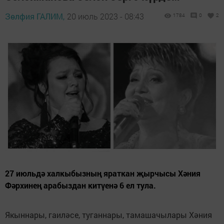
Зөлфия ГАЛИМ,
20 июль 2023 - 08:43
1784
0
2
27 июльдә халкыбызның яраткан җырчысы Хәния
Фәрхинең арабыздан китүенә 6 ел тула.
Якыннары, гаиләсе, туганнары, тамашачылары Хәния