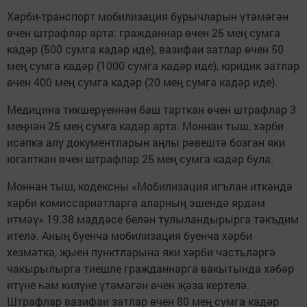
Хәрби-транспорт мобилизация бурычларын үтәмәгән
өчен штрафлар арта: гражданнар өчен 25 мең сумга
кадәр (500 сумга кадәр иде), вазифаи затлар өчен 50
мең сумга кадәр (1000 сумга кадәр иде), юридик затлар
өчен 400 мең сумга кадәр (20 мең сумга кадәр иде).
Медицина тикшерүеннән баш тарткан өчен штрафлар 3
меңнән 25 мең сумга кадәр арта. Моннан тыш, хәрби
исәпкә алу документларын аңлы рәвештә бозган яки
югалткан өчен штрафлар 25 мең сумга кадәр була.
Моннан тыш, кодексны «Мобилизация игълан иткәндә
хәрби комиссариатларга аларның эшендә ярдәм
итмәү» 19.38 маддәсе белән тулыландырырга тәкъдим
ителә. Аның буенча мобилизация буенча хәрби
хезмәткә, җыен пунктларына яки хәрби частьләргә
чакырылырга тиешле гражданнарга вакытында хәбәр
итүне һәм килүне үтәмәгән өчен җәза кертелә.
Штрафлар вазифаи затлар өчен 80 мең сумга кадәр