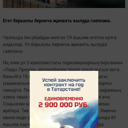
Егет берьюлы берничә җинаять кылуда гаепләнә.
Чаллыда Аксубайдан килгән 19 яшьлек егетне кулга
алдылар. Ул берьюлы берничә җинаять кылуда
гаепләнә.
Иң элек ул 2 комплекстагы парковкаларның берсеннән
«Лады Приора» автомобилен урлап алып чыгып китә.
Вакыйга 16 июль көнне була. Транспорт хуҗасы
машинасының юклыгын күреп хокук сакчыларны
чакырта. Полиция хезмәткәрләре тиз арада каракның
эзенә төшә һәм аны тоткарлап, җинаять эше ача.
Соңыннан шәһәрдән читкә чыкмау таләбе белән
җибәрә. Тик егет кырын эшләрен дәвам итә. Икенче
көнне инде ул 1 комплекстагы шифаханә янында 81
яшьлек карчыкның сумкасын талап ала. Анда