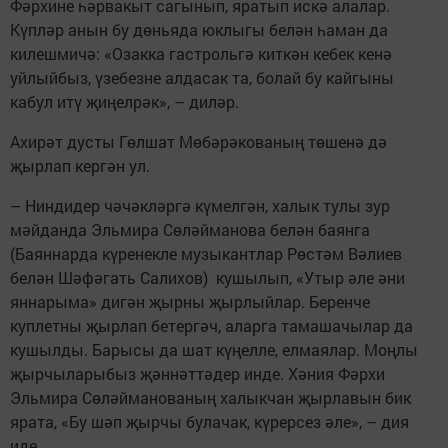
Фәрхине һәрвакыт сагынып, яратып искә алалар.
Күпләр анын бу дөньяда юклыгы белән һаман да
килешмичә: «Озакка гастрольгә киткән кебек кенә
уйлыйбыз, үзебезне алдасак та, болай бу кайгыны
кабул итү җиңелрәк», – диләр.
Ахирәт дусты Гөлшат Мөбәрәкованың төшенә дә
җырлап кергән ул.
– Ниндидер чәчәкләргә күмелгән, халык тулы зур
мәйданда Эльмира Сөләйманова белән баянга
(Баяннарда күренекле музыкантлар Рөстәм Вәлиев
белән Шәфәгать Салихов) кушылып, «Утыр әле әни
яннарыма» дигән җырны җырлыйлар. Беренче
куплетны җырлап бетергәч, аларга тамашачылар да
кушылды. Барысы да шат күңелле, елмаялар. Моңлы
җырчыларыбыз җәннәттәдер инде. Хәния Фәрхи
Эльмира Сөләйманованың халыкчан җырлавын бик
ярата, «Бу шәп җырчы булачак, күрерсез әле», – дия
иде.