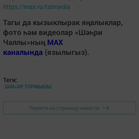
https://max.ru/tatmedia
Тагы да кызыклырак яңалыклар,
фото һәм видеолар «Шәһри
Чаллы»ның
MAX
каналында
(язылыгыз).
Теги:
ШӘҺӘР ТОРМЫШЫ
Перейти на страницу новости