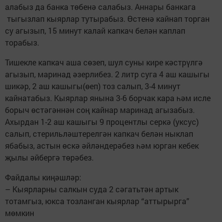
алабыз да банка төбенә салабыз. Аннары банкага
тыгызлап кыярлар тутырабыз. Өстенә кайнап торган
су агызып, 15 минут калай капкач белән каплап
торабыз.
Тишекле капкач аша сөзеп, шул суны кире кәстрүлгә
агызып, маринад әзерлибез. 2 литр суга 4 аш кашыгы
шикәр, 2 аш кашыгы(өеп) тоз салып, 3-4 минут
кайнатабыз. Кыярлар янына 3-6 борчак кара һәм исле
борыч өстәгәннән соң кайнар маринад агызабыз.
Ахырдан 1-2 аш кашыгы 9 процентлы серкә (уксус)
салып, стерильләштерелгән капкач белән ныклап
ябабыз, астын өскә әйләндерәбез һәм юрган кебек
җылы әйбергә төрәбез.
Файдалы киңәшләр:
– Кыярларны салкын суда 2 сәгатьтән артык
тотамгыз, юкса тозланган кыярлар “аттырырга”
мөмкин