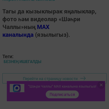
Тагы да кызыклырак яңалыклар,
фото һәм видеолар «Шәһри
Чаллы»ның
MAX
каналында
(язылыгыз).
Теги:
БЕЗНЕҢ ИШЕГАЛДЫ
Перейти на страницу новости
"Шәһри Чаллы" MAX каналына язылыгыз!
Подписаться