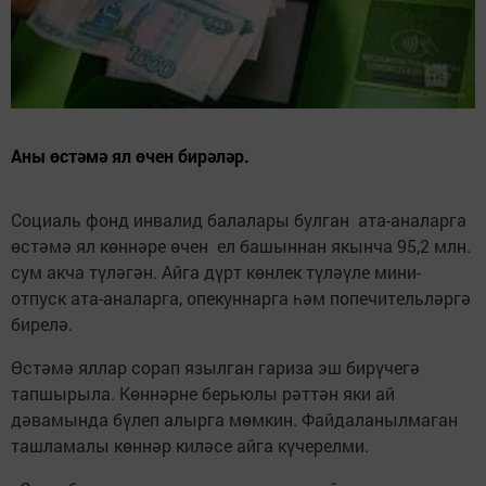
Аны өстәмә ял өчен бирәләр.
Социаль фонд инвалид балалары булган ата-аналарга
өстәмә ял көннәре өчен ел башыннан якынча 95,2 млн.
сум акча түләгән. Айга дүрт көнлек түләүле мини-
отпуск ата-аналарга, опекуннарга һәм попечительләргә
бирелә.
Өстәмә яллар сорап язылган гариза эш бирүчегә
тапшырыла. Көннәрне берьюлы рәттән яки ай
дәвамында бүлеп алырга мөмкин. Файдаланылмаган
ташламалы көннәр киләсе айга күчерелми.