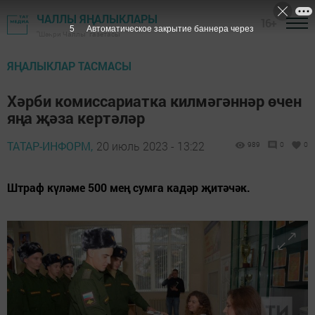
ЧАЛЛЫ ЯҢАЛЫКЛАРЫ
16+
3
Автоматическое закрытие баннера через
"Шәһри Чаллы" газетасы
ЯҢАЛЫКЛАР ТАСМАСЫ
Хәрби комиссариатка килмәгәннәр өчен
яңа җәза кертәләр
ТАТАР-ИНФОРМ,
20 июль 2023 - 13:22
989
0
0
Штраф күләме 500 мең сумга кадәр җитәчәк.