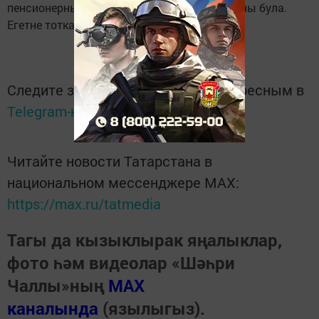
пенсионерның 1300 см акчасы һәм телефоны була.
Егетне тоткарлап, кабат сак астына алалар.
Следите за самым важным и интересным в
Telegram-канале
Татмедиа
Читайте новости Татарстана в
национальном мессенджере MАХ:
https://max.ru/tatmedia
Тагы да кызыклырак яңалыклар,
фото һәм видеолар «Шәһри
Чаллы»ның
MAX
каналында
(язылыгыз).