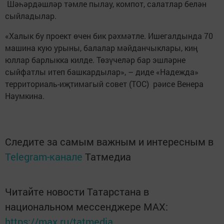
Шәһәрдәшләр тәмле пылау, компот, салатлар белән
сыйладылар.
«Халык бу проект өчен бик рәхмәтле. Ишегалдында 70
машина кую урыны, балалар мәйданчыклары, киң
юллар барлыкка килде. Төзүчеләр бар эшләрне
сыйфатлы итеп башкардылар», – диде «Надежда»
территориаль-иҗтимагый совет (ТОС) рәисе Венера
Наумкина.
Следите за самым важным и интересным в
Telegram-канале
Татмедиа
Читайте новости Татарстана в
национальном мессенджере MАХ:
https://max.ru/tatmedia