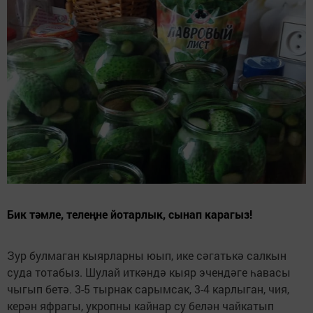
Бик тәмле, телеңне йотарлык, сынап карагыз!
Зур булмаган кыярларны юып, ике сәгатькә салкын
суда тотабыз. Шулай иткәндә кыяр эчендәге һавасы
чыгып бетә. 3-5 тырнак сарымсак, 3-4 карлыган, чия,
керән яфрагы, укропны кайнар су белән чайкатып