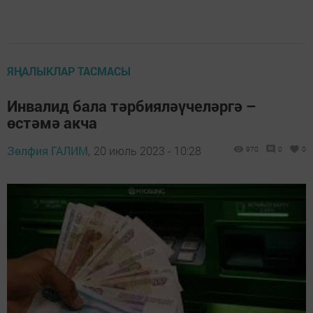
ЯҢАЛЫКЛАР ТАСМАСЫ
Инвалид бала тәрбияләүчеләргә –
өстәмә акча
Зөлфия ГАЛИМ,
20 июль 2023 - 10:28
970
0
0