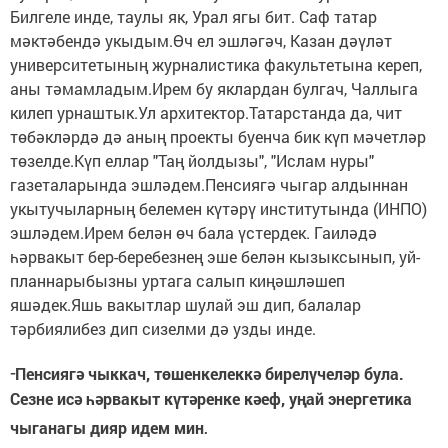
Билгеле инде, таулы як, Урал ягы бит. Саф татар
мәктәбендә укыдым.Өч ел эшләгәч, Казан дәүләт
университетының журналистика факультетына кереп,
аны тәмамладым.Ирем бу яклардан булгач, Чаллыга
килеп урнаштык.Ул архитектор.Татарстанда да, чит
төбәкләрдә дә аның проекты буенча бик күп мәчетләр
төзелде.Күп еллар "Таң йолдызы", "Ислам нуры"
газеталарында эшләдем.Пенсиягә чыгар алдыннан
укытучыларның белемен күтәрү институтында (ИНПО)
эшләдем.Ирем белән өч бала үстердек. Гаиләдә
һәрвакыт бер-беребезнең эше белән кызыксынып, уй-
планнарыбызны уртага салып киңәшләшеп
яшәдек.Яшь вакытлар шулай эш дип, балалар
тәрбиялибез дип сизелми дә узды инде.
-
Пенсиягә чыккач, төшенкелеккә бирелүчеләр була.
Сезне исә һәрвакыт күтәренке кәеф, уңай энергетика
.
чыганагы дияр идем мин