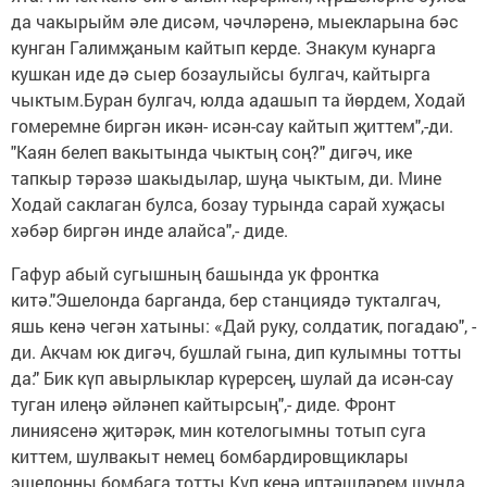
да чакырыйм әле дисәм, чәчләренә, мыекларына бәс
кунган Галимҗаным кайтып керде. Знакум кунарга
кушкан иде дә сыер бозаулыйсы булгач, кайтырга
чыктым.Буран булгач, юлда адашып та йөрдем, Ходай
гомеремне биргән икән- исән-сау кайтып җиттем",-ди.
"Каян белеп вакытында чыктың соң?" дигәч, ике
тапкыр тәрәзә шакыдылар, шуңа чыктым, ди. Мине
Ходай саклаган булса, бозау турында сарай хуҗасы
хәбәр биргән инде алайса",- диде.
Гафур абый сугышның башында ук фронтка
китә."Эшелонда барганда, бер станциядә тукталгач,
яшь кенә чегән хатыны: «Дай руку, солдатик, погадаю", -
ди. Акчам юк дигәч, бушлай гына, дип кулымны тотты
да:" Бик күп авырлыклар күрерсең, шулай да исән-сау
туган илеңә әйләнеп кайтырсың",- диде. Фронт
линиясенә җитәрәк, мин котелогымны тотып суга
киттем, шулвакыт немец бомбардировщиклары
эшелонны бомбага тотты.Күп кенә иптәшләрем шунда