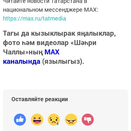
Читайте новости Татарстана в
национальном мессенджере MАХ:
https://max.ru/tatmedia
Тагы да кызыклырак яңалыклар,
фото һәм видеолар «Шәһри
Чаллы»ның
MAX
каналында
(язылыгыз).
Оставляйте реакции