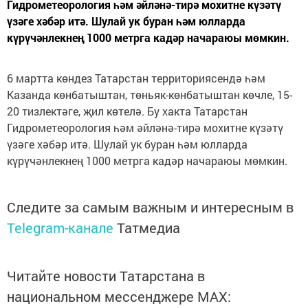
Гидрометеорология һәм әйләнә-тирә мохитне күзәтү
үзәге хәбәр итә. Шулай ук буран һәм юлларда
күрүчәнлекнең 1000 метрга кадәр начараюы мөмкин.
6 мартта көндез Татарстан территориясендә һәм
Казанда көнбатыштан, төньяк-көнбатыштан көчле, 15-
20 тизлектәге, җил көтелә. Бу хакта Татарстан
Гидрометеорология һәм әйләнә-тирә мохитне күзәтү
үзәге хәбәр итә. Шулай ук буран һәм юлларда
күрүчәнлекнең 1000 метрга кадәр начараюы мөмкин.
Следите за самым важным и интересным в
Telegram-канале
Татмедиа
Читайте новости Татарстана в
национальном мессенджере MАХ: