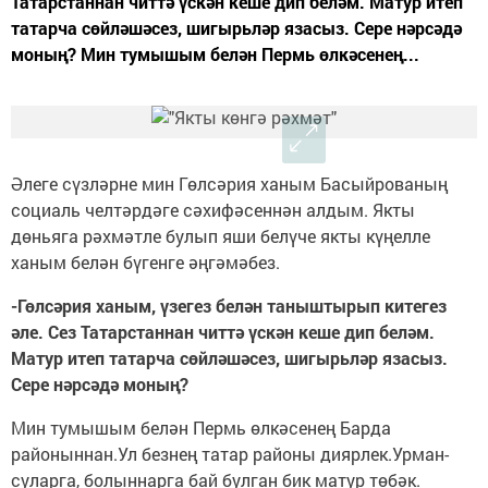
Татарстаннан читтә үскән кеше дип беләм. Матур итеп
татарча сөйләшәсез, шигырьләр язасыз. Сере нәрсәдә
моның? Мин тумышым белән Пермь өлкәсенең...
Әлеге сүзләрне мин Гөлсәрия ханым Басыйрованың
социаль челтәрдәге сәхифәсеннән алдым. Якты
дөньяга рәхмәтле булып яши белүче якты күңелле
ханым белән бүгенге әңгәмәбез.
-Гөлсәрия ханым, үзегез белән таныштырып китегез
әле.
Сез Татарстаннан читтә үскән кеше дип беләм.
Матур итеп татарча сөйләшәсез, шигырьләр язасыз.
Сере нәрсәдә моның?
Мин тумышым белән Пермь өлкәсенең Барда
районыннан.Ул безнең татар районы диярлек.Урман-
суларга, болыннарга бай булган бик матур төбәк.