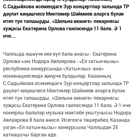
С.Садыйкова исемендәге Зур концертлар залында ТР
дәүләт киңәшчесе Минтимер Шәймиев аларга бүләк
итеп тун тапшырды. «Шильнә икмәге» пекарнясы
хуҗасы Екатерина Орлова гаиләсендә 11 бала. Ә 1
нче...
Чаллыда яшәүче ике күп бала анасы - Екатерина
Орлова һәм Нодира Авлаярова - «Ел хатын-кызы»
республика конкурсында «Хатын-кыз -ана»
номинациясендә җиңүче булдылар. Казанның
С.Садыйкова исемендәге Зур концертлар залында ТР
дәүләт киңәшчесе Минтимер Шәймиев аларга бүләк
итеп тун тапшырды. «Шильнә икмәге» пекарнясы
хуҗасы Екатерина Орлова гаиләсендә 11 бала. Ә 1 нче
номерлы балалар музыка мәктәбе укытучысы Нодира
Авлаярова 8 бала әнисе. Исегезгә төшерәбез, Казанда
узган «Ел хатын-кызы» конкурсына Чаллыдан 25
катнашучы барган иде.