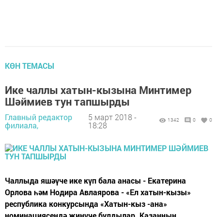
КӨН ТЕМАСЫ
Ике чаллы хатын-кызына Минтимер
Шәймиев тун тапшырды
Главный редактор
5 март 2018 -
1342
0
0
филиала,
18:28
Чаллыда яшәүче ике күп бала анасы - Екатерина
Орлова һәм Нодира Авлаярова - «Ел хатын-кызы»
республика конкурсында «Хатын-кыз -ана»
номинациясендә җиңүче булдылар. Казанның