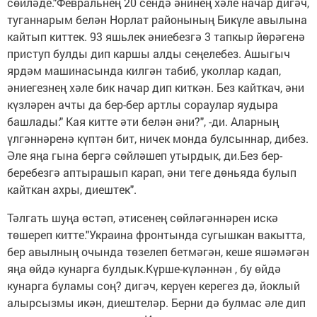
сөйләде."Февральнең 20 сендә әнинең хәле начар дигәч,
туганнарым белән Норлат районының Бикүле авылына
кайтып киттек. 93 яшьлек әниебезгә 3 тапкыр йөрәгенә
приступ булды дип каршы алды сеңелебез. Ашыгыч
ярдәм машинасында килгән табиб, уколлар кадап,
әниегезнең хәле бик начар дип киткән. Без кайткач, әни
күзләрен ачты да бер-бер артлы сораулар яудыра
башлады:" Кая китте әти белән әни?", -ди. Аларның
үлгәннәренә күптән бит, ничек монда булсыннар, дибез.
Әле яңа гына бергә сөйләшеп утырдык, ди.Без бер-
беребезгә аптырашып карап, әни теге дөньяда булып
кайткан ахры, диештек".
Тәлгать шуңа өстәп, әтисенең сөйләгәннәрен искә
төшереп китте."Украина фронтында сугышкан вакытта,
бер авылның очында төзелеп бетмәгән, кеше яшәмәгән
яңа өйдә кунарга булдык.Күрше-күләннән , бу өйдә
кунарга буламы соң? дигәч, керүен керегез дә, йоклый
алырсызмы икән, диештеләр. Берни дә булмас әле дип