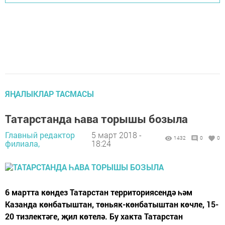
ЯҢАЛЫКЛАР ТАСМАСЫ
Татарстанда һава торышы бозыла
Главный редактор
5 март 2018 -
1432
0
0
филиала,
18:24
6 мартта көндез Татарстан территориясендә һәм
Казанда көнбатыштан, төньяк-көнбатыштан көчле, 15-
20 тизлектәге, җил көтелә. Бу хакта Татарстан