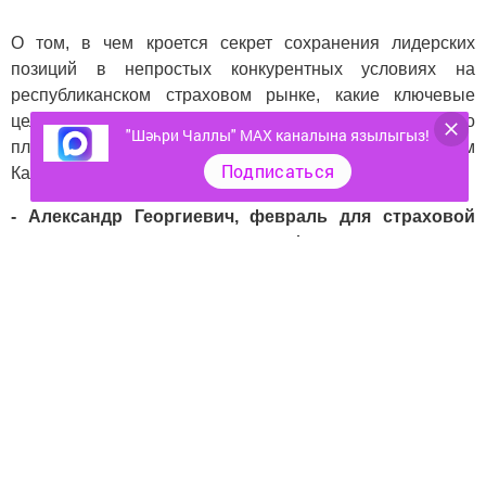
О том, в чем кроется секрет сохранения лидерских
позиций в непростых конкурентных условиях на
республиканском страховом рынке, какие ключевые
цели ставит перед собой компания и за счет чего
"Шәһри Чаллы" MAX каналына язылыгыз!
планирует их достичь, в интервью с Александром
Подписаться
Кананадзе, членом Совета директоров АО «НАСКО».
- Александр Георгиевич, февраль для страховой
отрасли - время подведения финансовых итогов
года. Как вы оцените работу компании в 2017 году?
- Итоги года, несомненно, радуют. Мы достигли
поставленных целей: компания не только выполнила, но
и перевыполнила план, демонстрирует положительную
динамику по ключевым показателям. Если говорить
более предметно, то год мы закончили с чистой
прибылью в размере свыше 21,4 млн руб. Объем
страховых сборов компании вырос на 7% и составил