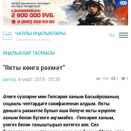
ЧАЛЛЫ ЯҢАЛЫКЛАРЫ
16+
"Шәһри Чаллы" газетасы
ЯҢАЛЫКЛАР ТАСМАСЫ
"Якты көнгә рәхмәт"
автор,
6 март 2018 - 05:38
1739
0
0
Әлеге сүзләрне мин Гөлсәрия ханым Басыйрованың
социаль челтәрдәге сәхифәсеннән алдым. Якты
дөньяга рәхмәтле булып яши белүче якты күңелле
ханым белән бүгенге әңгәмәбез. -Гөлсәрия ханым,
үзегез белән таныштырып китегез әле. Сез