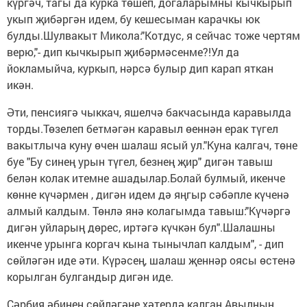
күргәч, тагы да курка төшеп, догаларымны кычкырып
укып җибәргән идем, бу кешесыман карачкы юк
булды.Шулвакыт Микола:"Котдус, я сейчас тоже чертям
верю,"- дип кычкырып җибәрмәсенме?!Ул да
йокламыйча, куркып, нәрсә булыр дип карап яткан
икән.
Әти, пенсиягә чыккач, яшелчә бакчасында каравылда
торды.Төзелеп бетмәгән каравыл өеннән ерак түгел
вакытлыча куну өчен шалаш ясый ул."Куна калгач, төне
буе "Бу синең урын түгел, безнең җир" дигән тавыш
белән колак итемне ашадылар.Болай булмый, икенче
көнне күчәрмен , дигән идем дә яңгыр сәбәпле күченә
алмый калдым. Төнлә янә колагымда тавыш:"Күчәргә
дигән уйларың дөрес, иртәгә күчкән бул".Шалашны
икенче урынга коргач кына тынычлап калдым", - дип
сөйләгән иде әти. Күрәсең, шалаш җеннәр оясы өстенә
корылган булгандыр дигән иде.
Сәрбия әбинең сөйләгәне хәтердә калган.Авылның