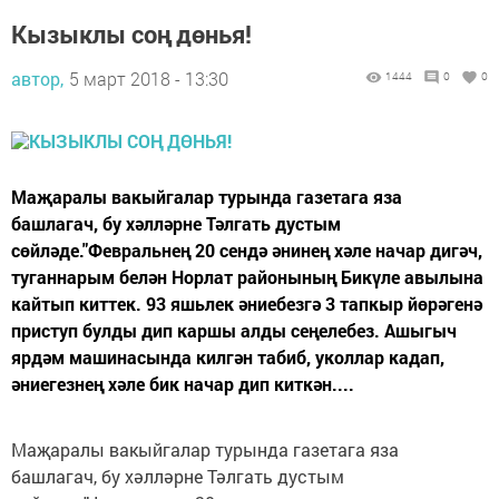
Кызыклы соң дөнья!
автор,
5 март 2018 - 13:30
1444
0
0
Маҗаралы вакыйгалар турында газетага яза
башлагач, бу хәлләрне Тәлгать дустым
сөйләде."Февральнең 20 сендә әнинең хәле начар дигәч,
туганнарым белән Норлат районының Бикүле авылына
кайтып киттек. 93 яшьлек әниебезгә 3 тапкыр йөрәгенә
приступ булды дип каршы алды сеңелебез. Ашыгыч
ярдәм машинасында килгән табиб, уколлар кадап,
әниегезнең хәле бик начар дип киткән....
Маҗаралы вакыйгалар турында газетага яза
башлагач, бу хәлләрне Тәлгать дустым