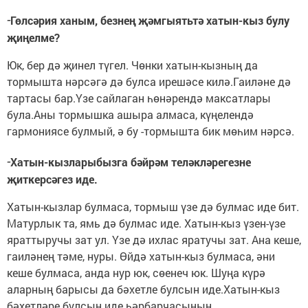
-
Гөлсәрия ханым, безнең җәмгыятьтә хатын-кыз булу
җиңелме?
Юк, бер дә җинел түгел. Чөнки хатын-кызның да
тормышта нәрсәгә дә булса ирешәсе килә.Гаиләне дә
тартасы бар.Үзе сайлаган һөнәрендә максатлары
була.Аны тормышка ашыра алмаса, күңелендә
гармониясе булмый, ә бу -тормышта бик мөһим нәрсә.
-
Хатын-кызларыбызга бәйрәм теләкләрегезне
җиткерсәгез иде.
Хатын-кызлар булмаса, тормыш үзе дә булмас иде бит.
Матурлык та, ямь дә булмас иде. Хатын-кыз үзен-үзе
яраттыручы зат ул. Үзе дә ихлас яратучы зат. Ана кеше,
гаиләнең тәме, нуры. Өйдә хатын-кыз булмаса, әни
кеше булмаса, анда нур юк, сөенеч юк. Шуңа күрә
аларның барысы да бәхетле булсын иде.Хатын-кыз
бәхетләре булсын иде һәрбарчасының.