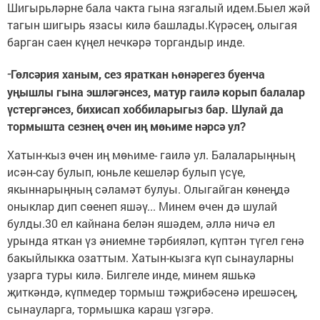
Шигырьләрне бала чакта гына язгалый идем.Быел жәй
тагын шигырь язасы килә башлады.Күрәсең, олыгая
барган саен күңел нечкәрә торгандыр инде.
-
Гөлсәрия ханым, сез яраткан һөнәрегез буенча
уңышлы гына эшләгәнсез, матур гаилә корып балалар
үстергәнсез, бихисап хоббиларыгыз бар. Шулай да
тормышта сезнең өчен иң мөһиме нәрсә ул?
Хатын-кыз өчен иң мөһиме- гаилә ул. Балаларыңның
исән-сау булып, юньле кешеләр булып үсүе,
якыннарыңның сәламәт булуы. Олыгайган көнеңдә
оныклар дип сөенеп яшәү... Минем өчен дә шулай
булды.30 ел кайнана белән яшәдем, әллә ничә ел
урында яткан үз әниемне тәрбияләп, күптән түгел генә
бакыйлыкка озаттым. Хатын-кызга күп сынауларны
узарга туры килә. Билгеле инде, минем яшькә
җиткәндә, күпмедер тормыш тәҗрибәсенә ирешәсең,
сынауларга, тормышка караш үзгәрә.