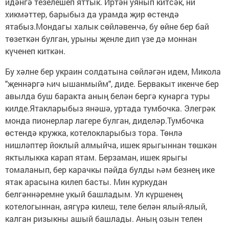
идәнгә тезелешеп яттык. Иртән уянып китсәк, ни
хикмәттер, барыбыз да урамда җир өстендә
ятабыз.Мондагы халык сөйләвенчә, бу өйне бер бай
төзеткән булган, урыны җенле дип үзе дә моннан
күченеп киткән.
Бу хәлне бер украин солдатына сөйләгән идем, Микола
"җеннәргә һич ышанмыйм", диде. Бервакыт икенче бер
авылда буш баракта аның белән бергә кунарга туры
килде.Ятакларыбыз янәшә, уртада тумбочка. Элегрәк
монда пионерлар лагере булган, диделәр.Тумбочка
өстендә кружка, котелокларыбыз тора. Төнлә
нишләптер йоклый алмыйча, ишек ярыгыннан төшкән
яктылыкка карап ятам. Берзаман, ишек ярыгы
томаланып, бер карачкы пәйда булды һәм безнең ике
ятак арасына килеп басты. Мин куркудан
белгәннәремне укый башладым. Ул күршенең
котелогыннан, аягүрә килеш, теле белән ялый-ялый,
калган ризыкны ашый башлады. Аның озын телен