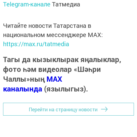
Telegram-канале
Татмедиа
Читайте новости Татарстана в
национальном мессенджере MАХ:
https://max.ru/tatmedia
Тагы да кызыклырак яңалыклар,
фото һәм видеолар «Шәһри
Чаллы»ның
MAX
каналында
(язылыгыз).
Перейти на страницу новости