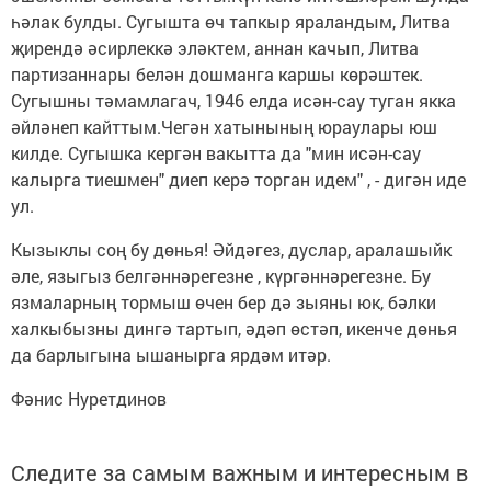
һәлак булды. Сугышта өч тапкыр яраландым, Литва
җирендә әсирлеккә эләктем, аннан качып, Литва
партизаннары белән дошманга каршы көрәштек.
Сугышны тәмамлагач, 1946 елда исән-сау туган якка
әйләнеп кайттым.Чегән хатынының юраулары юш
килде. Сугышка кергән вакытта да "мин исән-сау
калырга тиешмен" диеп керә торган идем" , - дигән иде
ул.
Кызыклы соң бу дөнья! Әйдәгез, дуслар, аралашыйк
әле, языгыз белгәннәрегезне , күргәннәрегезне. Бу
язмаларның тормыш өчен бер дә зыяны юк, бәлки
халкыбызны дингә тартып, әдәп өстәп, икенче дөнья
да барлыгына ышанырга ярдәм итәр.
Фәнис Нуретдинов
Следите за самым важным и интересным в