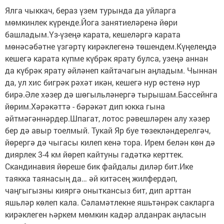
Ялга чыккач, бераз үзем турында да уйларга
мөмкинлек күренде.Йога занятиеләренә йөри
башладым.Үз-үзеңә карата, кешеләргә карата
мөнәсәбәтне үзгәртү кирәклегенә төшендем.Күңелеңдә
кешегә карата күпме күбрәк ярату булса, узеңә аннан
да күбрәк ярату әйләнеп кайтачагын аңладым. Чыннан
да, ул хис бигрәк рәхәт икән, кешегә нур өстенә нур
бирә.Әле хәзер дә шөгыльләнергә тырышам.Бассейнга
йөрим.Хәрәкәттә - бәрәкәт дип юкка гына
әйтмәгәннәрдер.Шпагат, лотос рәвешләрен алу хәзер
бер дә авыр тоелмый. Тукай Яр буе төзекләндерелгәч,
йөрергә дә чыгасы килеп кенә тора. Ирем белән көн дә
диярлек 3-4 км йөреп кайтуны гадәткә керттек.
Скандинавия йөреше бик файдалы диләр бит.Ике
таякка таянасың да… әй китәсең жилфердәп,
чаңгыгызны кияргә оныткансыз бит, дип арттан
яшьләр көлеп кала. Сәламәтлекне яшьтәнрәк сакларга
кирәклеген һәркем мөмкин кадәр алданрак аңласын