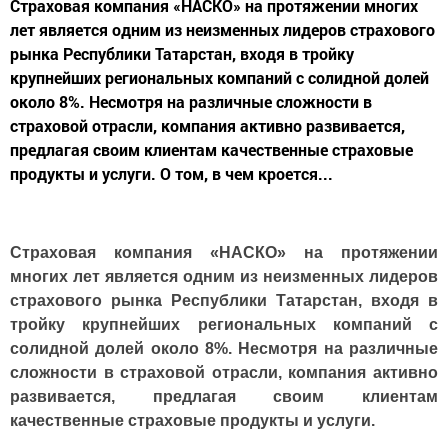
Страховая компания «НАСКО» на протяжении многих
лет является одним из неизменных лидеров страхового
рынка Республики Татарстан, входя в тройку
крупнейших региональных компаний с солидной долей
около 8%. Несмотря на различные сложности в
страховой отрасли, компания активно развивается,
предлагая своим клиентам качественные страховые
продукты и услуги. О том, в чем кроется...
Страховая компания «НАСКО» на протяжении
многих лет является одним из неизменных лидеров
страхового рынка Республики Татарстан, входя в
тройку крупнейших региональных компаний с
солидной долей около 8%. Несмотря на различные
сложности в страховой отрасли, компания активно
развивается, предлагая своим клиентам
качественные страховые продукты и услуги.