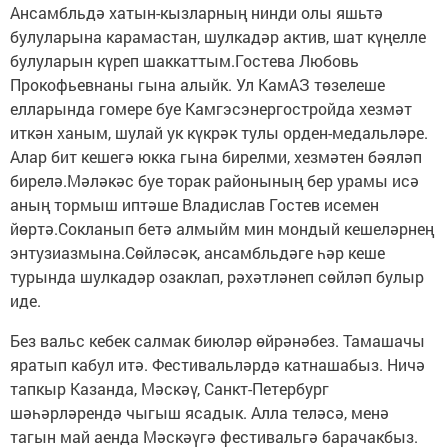
Ансамбльдә хатын-кызларның нинди олы яшьтә
булуларына карамастан, шулкадәр актив, шат күңелле
булуларын күреп шаккаттым.Гостева Любовь
Прокофьевнаны гына алыйк. Ул КамАЗ төзелеше
елларында гомере буе Камгэсэнергостройда хезмәт
иткән ханым, шулай ук күкрәк тулы орден-медальләре.
Алар бит кешегә юкка гына бирелми, хезмәтен бәяләп
бирелә.Мәләкәс буе торак районының бер урамы исә
аның тормыш иптәше Владислав Гостев исемен
йөртә.Сокланып бетә алмыйм мин мондый кешеләрнең
энтузиазмына.Сөйләсәк, ансамбльдәге һәр кеше
турында шулкадәр озаклап, рәхәтләнеп сөйләп булыр
иде.
Без вальс кебек салмак биюләр өйрәнәбез. Тамашачы
яратып кабул итә. Фестивальләрдә катнашабыз. Ничә
тапкыр Казанда, Мәскәү, Санкт-Петербург
шәһәрләрендә чыгыш ясадык. Алла теләсә, менә
тагын май аенда Мәскәүгә фестивальгә барачакбыз.