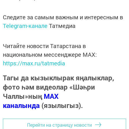
Следите за самым важным и интересным в
Telegram-канале
Татмедиа
Читайте новости Татарстана в
национальном мессенджере MАХ:
https://max.ru/tatmedia
Тагы да кызыклырак яңалыклар,
фото һәм видеолар «Шәһри
Чаллы»ның
MAX
каналында
(язылыгыз).
Перейти на страницу новости