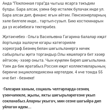
Анда "Поклонная гора"да чыгыш ясарга тәкъдим
булды. Бара алсак, үзенә бер истәлек булачак инде ул.
Бара алсак дип, финанс ягын әйтәм. Пенсионерларның
хәле билгеле инде… тартып-сузып. Бию костюмнарын
да үз исәбебезгә тектерәбез.
Җитәкчебез - Ольга Васильевна Гагарина балалар иҗат
йортында эшләүче югары категорияле
хореограф.Безнең белән шөгыльләнергә ничек
сабырлыгы җитә торгандыр.Олы кешеләргә бит хәзер
әйтәсең - хәзер оныта. Чын күңелен биреп шөгыльләнә.
Үзен дә бик яратабыз.Россия иҗат коллективларының
беренче энциклопедиясенә кертелдек. 4 нче томда 55
нче бит - безнеке!
-
Гөлсәрия ханым, социаль челтәрләрдә сезнең
үзенчәлекле, җылы, якты шигырьләрегезне укып
сокланабыз.Аларны укыгач, мин сезне шагыйрә дип
уйлаган идем...