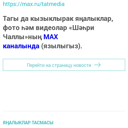
https://max.ru/tatmedia
Тагы да кызыклырак яңалыклар,
фото һәм видеолар «Шәһри
Чаллы»ның
MAX
каналында
(язылыгыз).
Перейти на страницу новости
ЯҢАЛЫКЛАР ТАСМАСЫ