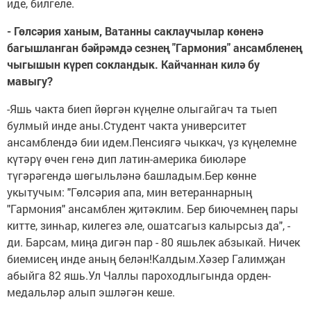
иде, билгеле.
- Гөлсәрия ханым, Ватанны саклаучылар көненә
багышланган бәйрәмдә сезнең "Гармония" ансамбленең
чыгышын күреп сокландык. Кайчаннан килә бу
мавыгу?
-Яшь чакта биеп йөргән күңелне олыгайгач та тыеп
булмый инде аны.Студент чакта университет
ансамблендә бии идем.Пенсиягә чыккач, үз күңелемне
күтәрү өчен генә дип латин-америка биюләре
түгәрәгендә шөгыльләнә башладым.Бер көнне
укытучым: "Гөлсәрия апа, мин ветераннарның
"Гармония" ансамблен җитәклим. Бер биючемнең пары
китте, зинһар, килегез әле, ошатсагыз калырсыз да", -
ди. Барсам, миңа дигән пар - 80 яшьлек абзыкай. Ничек
биемисең инде аның белән!Калдым.Хәзер Галимҗан
абыйга 82 яшь.Ул Чаллы пароходлыгында орден-
медальләр алып эшләгән кеше.