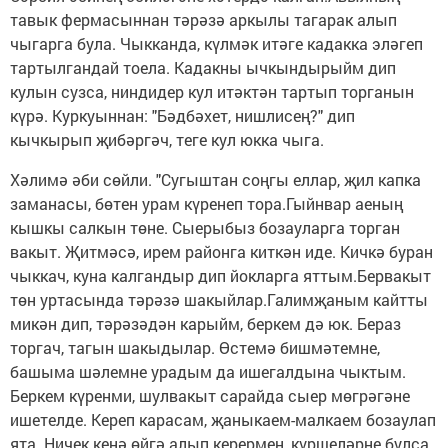
тавык фермасыннан тәрәзә аркылы тагарак алып
чыгарга була. Чыкканда, күлмәк итәге кадакка эләгеп
тартылгандай тоела. Кадакны ычкындырыйм дип
кулын сузса, ниндидер кул итәктән тартып торганын
күрә. Куркуыннан: "Бәдбәхет, нишлисең?" дип
кычкырып җибәргәч, теге кул юкка чыга.
Хәлимә әби сөйли. "Сугыштан соңгы еллар, җил капка
заманасы, бөтен урам күренеп тора.Гыйнвар аеның
кышкы салкын төне. Сыерыбыз бозауларга торган
вакыт. Җитмәсә, ирем районга киткән иде. Кичкә буран
чыккач, куна калгандыр дип йокларга яттым.Бервакыт
төн уртасында тәрәзә шакыйлар.Галимҗаным кайтты
микән дип, тәрәзәдән карыйм, беркем дә юк. Бераз
торгач, тагын шакыдылар. Өстемә бишмәтемне,
башыма шәлемне урадым да ишегалдына чыктым.
Беркем күренми, шулвакыт сарайда сыер мөгрәгәне
ишетелде. Кереп карасам, җаныкаем-малкаем бозаулап
ята. Ничек кенә өйгә алып керермен, күршеләрне булса