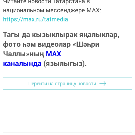
Читайте новости Татарстана в
национальном мессенджере MАХ:
https://max.ru/tatmedia
Тагы да кызыклырак яңалыклар,
фото һәм видеолар «Шәһри
Чаллы»ның
MAX
каналында
(язылыгыз).
Перейти на страницу новости