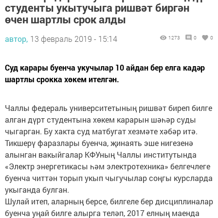
студенты укытучыга ришвәт биргән
өчен шартлы срок алды
автор,
13 февраль 2019 - 15:14
1273
0
0
Суд карары буенча укучылар 10 айдан бер елга кадәр
шартлы срокка хөкем ителгән.
Чаллы федераль университетының ришвәт биреп билге
алган дүрт студентына хөкем карарын шәһәр суды
чыгарган. Бу хакта суд матбугат хезмәте хәбәр итә.
Тикшерү фаразлары буенча, җинаять эше нигезенә
алынган вакыйгалар КФУның Чаллы институтында
«Электр энергетикасы һәм электротехника» белгечлеге
буенча читтән торып укып чыгучылар соңгы курсларда
укыганда булган.
Шулай итеп, аларның берсе, билгеле бер дисциплиналар
буенча уңай билге алырга теләп, 2017 елның маенда