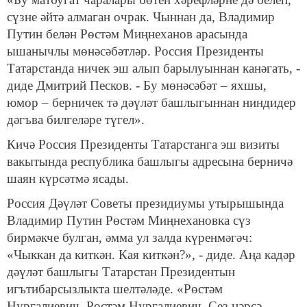
сүзне әйтә алмаган очрак. Чыннан да, Владимир
Путин белән Рөстәм Миңнеханов арасында
ышанычлы мөнәсәбәтләр. Россия Президенты
Татарстанда ничек эш алып барылуыннан канәгать, -
диде Дмитрий Песков. - Бу мөнәсәбәт – яхшы,
юмор – берничек тә дәүләт башлыгыннан ниндидер
дәгъва билгеләре түгел».
Кичә Россия Президенты Татарстанга эш визиты
вакытында республика башлыгы адресына берничә
шаян күрсәтмә ясады.
Россия Дәүләт Советы президиумы утырышында
Владимир Путин Рөстәм Миңнехановка сүз
бирмәкче булган, әмма ул залда күренмәгәч:
«Чыккан да киткән. Кая киткән?», - диде. Аңа кадәр
дәүләт башлыгы Татарстан Президентын
игътибарсызлыкта шелтәләде. «Рөстәм
Нургалиевич, Рөстәм Нургалиевич. Сез нәрсә,