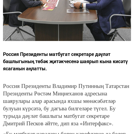
Россия Президенты матбугат секретаре дәүләт
башлыгының төбәк җитәкчесенә шаярып кына кисәтү
ясаганын аңлатты.
Россия Президенты Владимир Путинның Татарстан
Президенты Рөстәм Миңнеханов адресына
шаярулары алар арасында яхшы мөнәсәбәтләр
булуын күрсәтә, бу дәгъва билгеләре түгел. Бу
турыда дәүләт башлыгы матбугат секретаре
Дмитрий Песков әйтте, дип яза «Интерфакс».
«Бу матбугат чаралары бөтен хәрефләрне дә белеп,