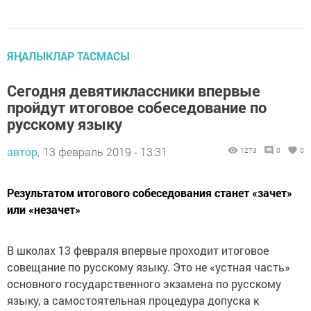
ЯҢАЛЫКЛАР ТАСМАСЫ
Сегодня девятиклассники впервые
пройдут итоговое собеседование по
русскому языку
автор,
13 февраль 2019 - 13:31
1273
0
0
Результатом итогового собеседования станет «зачет»
или «незачет»
В школах 13 февраля впервые проходит итоговое
совещание по русскому языку. Это не «устная часть»
основного государственного экзамена по русскому
языку, а самостоятельная процедура допуска к