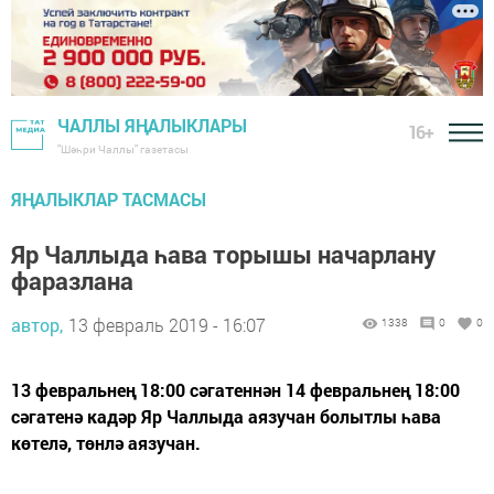
ЧАЛЛЫ ЯҢАЛЫКЛАРЫ
16+
"Шәһри Чаллы" газетасы
ЯҢАЛЫКЛАР ТАСМАСЫ
Яр Чаллыда һава торышы начарлану
фаразлана
автор,
13 февраль 2019 - 16:07
1338
0
0
13 февральнең 18:00 сәгатеннән 14 февральнең 18:00
сәгатенә кадәр Яр Чаллыда аязучан болытлы һава
көтелә, төнлә аязучан.