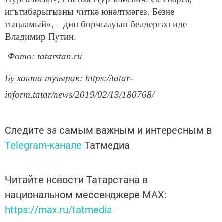
игътибарыгызны читкә юнәлтмәгез. Безне
тыңламый», – дип борчылуын белдергән иде
Владимир Путин.
Фото: tatarstan.ru
Бу хакта тулырак: https://tatar-
inform.tatar/news/2019/02/13/180768/
Следите за самым важным и интересным в
Telegram-канале
Татмедиа
Читайте новости Татарстана в
национальном мессенджере MАХ:
https://max.ru/tatmedia