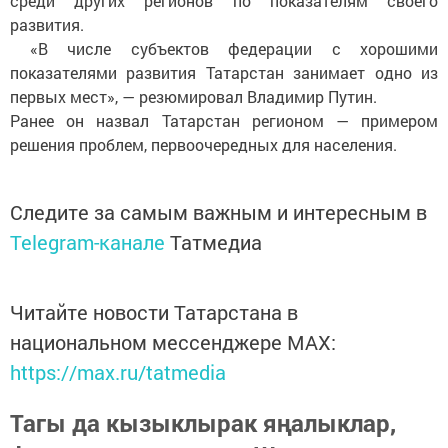
среди других регионов по показателям своего
развития.
«В числе субъектов федерации с хорошими
показателями развития Татарстан занимает одно из
первых мест», — резюмировал Владимир Путин.
Ранее он назвал Татарстан регионом — примером
решения проблем, первоочередных для населения.
Следите за самым важным и интересным в
Telegram-канале
Татмедиа
Читайте новости Татарстана в
национальном мессенджере MАХ:
https://max.ru/tatmedia
Тагы да кызыклырак яңалыклар,