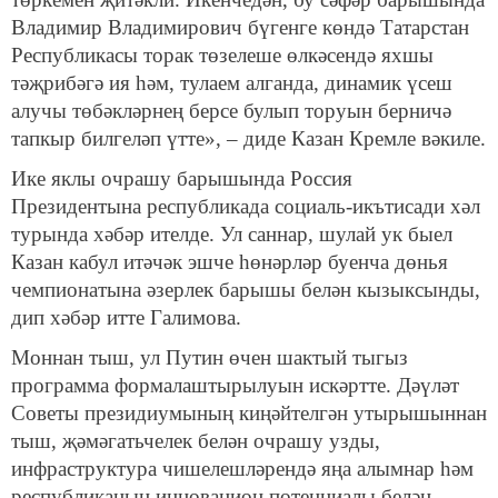
Владимир Владимирович бүгенге көндә Татарстан
Республикасы торак төзелеше өлкәсендә яхшы
тәҗрибәгә ия һәм, тулаем алганда, динамик үсеш
алучы төбәкләрнең берсе булып торуын берничә
тапкыр билгеләп үтте», – диде Казан Кремле вәкиле.
Ике яклы очрашу барышында Россия
Президентына республикада социаль-икътисади хәл
турында хәбәр ителде. Ул саннар, шулай ук быел
Казан кабул итәчәк эшче һөнәрләр буенча дөнья
чемпионатына әзерлек барышы белән кызыксынды,
дип хәбәр итте Галимова.
Моннан тыш, ул Путин өчен шактый тыгыз
программа формалаштырылуын искәртте. Дәүләт
Советы президиумының киңәйтелгән утырышыннан
тыш, җәмәгатьчелек белән очрашу узды,
инфраструктура чишелешләрендә яңа алымнар һәм
республиканың инновацион потенциалы белән