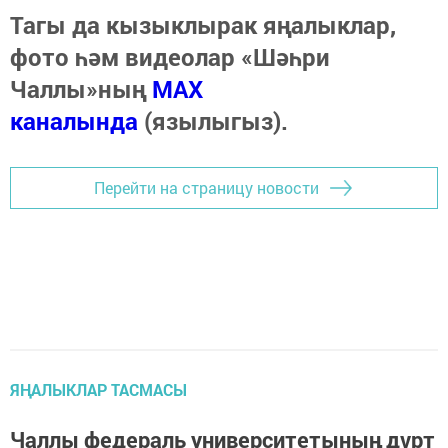
Тагы да кызыклырак яңалыклар,
фото һәм видеолар «Шәһри
Чаллы»ның
MAX
каналында
(язылыгыз).
Перейти на страницу новости
ЯҢАЛЫКЛАР ТАСМАСЫ
Чаллы федераль университетының дүрт