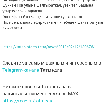
шуннан соң улына шалтыраткач, үзен төп башына
утыртуларын аңлаган.
Әлеге факт буенча җинаять эше кузгатылган.
Полицейскийлар аферистның Чиләбедән шалтыратуын
ачыклаган.
https://tatar-inform.tatar/news/2019/02/12/180676/
Следите за самым важным и интересным в
Telegram-канале
Татмедиа
Читайте новости Татарстана в
национальном мессенджере MАХ:
https://max.ru/tatmedia