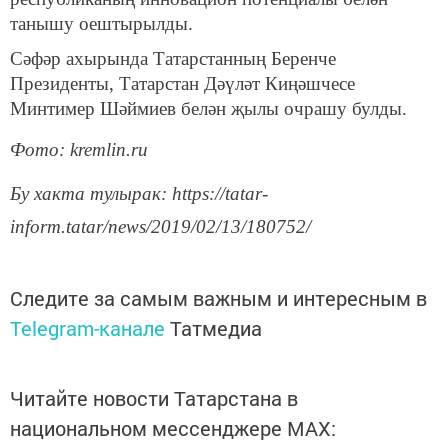
танышу оештырылды.
Сәфәр ахырында Татарстанның Беренче
Президенты, Татарстан Дәүләт Киңәшчесе
Минтимер Шәймиев белән җылы очрашу булды.
Фото: kremlin.ru
Бу хакта тулырак: https://tatar-
inform.tatar/news/2019/02/13/180752/
Следите за самым важным и интересным в
Telegram-канале
Татмедиа
Читайте новости Татарстана в
национальном мессенджере MАХ: