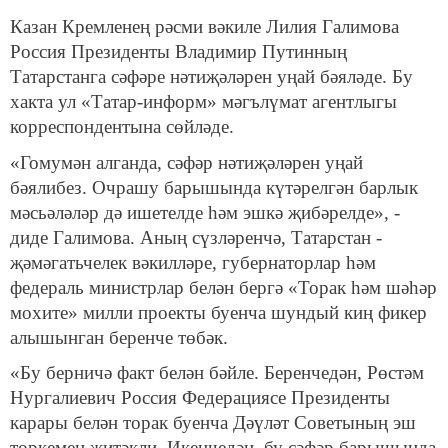
Казан Кремленең рәсми вәкиле Лилия Галимова
Россия Президенты Владимир Путинның
Татарстанга сәфәре нәтиҗәләрен уңай бәяләде. Бу
хакта ул «Татар-информ» мәгълүмат агентлыгы
корреспондентына сөйләде.
«Гомумән алганда, сәфәр нәтиҗәләрен уңай
бәялибез. Очрашу барышында күтәрелгән барлык
мәсьәләләр дә ишетелде һәм эшкә җибәрелде», -
диде Галимова. Аның сүзләренчә, Татарстан -
җәмәгатьчелек вәкилләре, губернаторлар һәм
федераль министрлар белән бергә «Торак һәм шәһәр
мохите» милли проекты буенча шундый киң фикер
алышынган беренче төбәк.
«Бу берничә факт белән бәйле. Беренчедән, Рөстәм
Нургалиевич Россия Федерациясе Президенты
карары белән торак буенча Дәүләт Советының эш
төркемен җитәкли. Икенчедән, бу сәфәр барышында