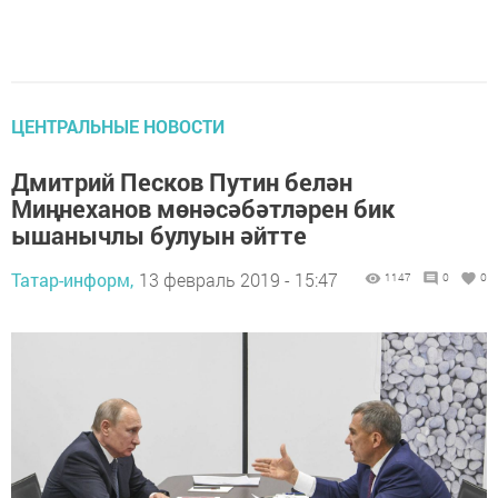
ЦЕНТРАЛЬНЫЕ НОВОСТИ
Дмитрий Песков Путин белән
Миңнеханов мөнәсәбәтләрен бик
ышанычлы булуын әйтте
Татар-информ,
13 февраль 2019 - 15:47
1147
0
0