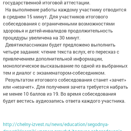
государственной итоговой аттестации.
На выполнение работы каждому участнику отводится
в среднем 15 минут. Для участников итогового
собеседования с ограниченными возможностями
здоровья и детей-инвалидов продолжительность
процедуры увеличена на 30 минут.
Девятиклассникам будет предложено выполнить
четыре задания: чтение текста вслух, его пересказ с
привлечением дополнительной информации,
монологическое высказывание по одной из выбранных
тем и диалог с экзаменатором-собеседником.
Результатом итогового собеседования станет «зачет»
или «незачет». Для получения зачета требуется набрать
не менее 10 баллов из 19. Во время собеседования
будет вестись аудиозапись ответа каждого участника.
http://chelny-izvest.ru/news/education/segodnya-