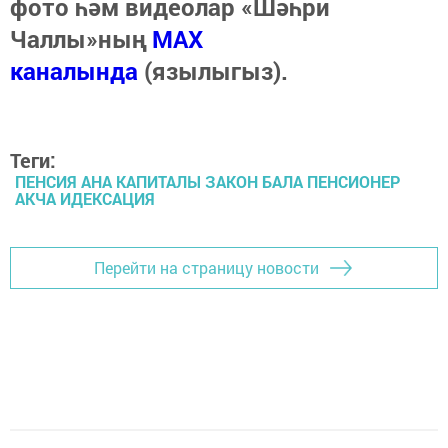
фото һәм видеолар «Шәһри
Чаллы»ның
MAX
каналында
(язылыгыз).
Теги:
ПЕНСИЯ АНА КАПИТАЛЫ ЗАКОН БАЛА ПЕНСИОНЕР
АКЧА ИДЕКСАЦИЯ
Перейти на страницу новости