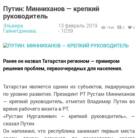
Путин: Минниханов — крепкий
руководитель
Эльвира
13 февраль 2019
1546
0
0
Гайнетдинова,
- 10:59
Ранее он назвал Татарстан регионом — примером
решения проблем, первоочередных для населения.
Татарстан является одним из субъектов, лидирующих
по уровню развития. Президент РТ Рустам Минниханов
— крепкий руководитель, отметил Владимир Путин во
время рабочего визита в РТ.
«Рустам Нургалиевич — крепкий руководитель», —
сказал Путин.
Он напомнил, что республика занимает первые места