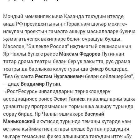
Мондый мөмкинлек кичә Казанда тәкъдим ителде,
анда РФ президентының «Торак һәм шәһәр мохите»
илкүләм проектын гамәлгә ашыру мәсьәләләре буенча
җәмәгатьчелек вәкилләре белән очрашуы булды.
Мәсәлән, "Эшлекле Россия" иҗтимагый оешмасының
Яр Чаллы бүлеге рәисе
Максим Федоров
Путиннан
татар драма театры белән бер үк вакытта, рус драма
театры да барлыкка килүе турында фикер белдерде.
"Без бу хакта
Рөстәм Нургалиевич
белән сөйләшербез",
– диде
Владимир Путин
.
«РостРесурс» инвалидларны тернәкләндерү
ассоциациясе рәисе
Әсхәт Галиев
, инвалидларны эшкә
урнаштыру программасын тормышка ашыру турында
сорау бирде. Яр Чаллы эшмәкәре
Василий
Маньковский
икътисад турында теманы күтәрде һәм
өстәмә кыйммәтнең югары өлеше булган продукция
чыгару темасына фикер алышырга тәкъдим итте:
«Бу