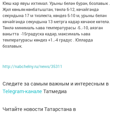
Юеш кар явуы ихтимал. Урыны белән буран, бозлавык .
Җил көньяк-көнбатыштан, төнлә 6-12, көчәйгәндә
секундына 17 м тизлектә, көндез 5-10 м, урыны белән
көчәйгәндә секундына 13 метрга кадәр көчәюе көтелә.
Төнлә минималь һава температурасы -5..-10, аязган
вакытта -15градуска кадәр, максималь һава
температурасы көндез +1..-4 градус . Юлларда
бозлавык.
http://nabchelny.ru/news/35311
Следите за самым важным и интересным в
Telegram-канале
Татмедиа
Читайте новости Татарстана в