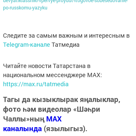
devyatiklassniki-vpervye-proydut-itogovoe-sobesedovanie-
po-russkomu-yazyku
Следите за самым важным и интересным в
Telegram-канале
Татмедиа
Читайте новости Татарстана в
национальном мессенджере MАХ:
https://max.ru/tatmedia
Тагы да кызыклырак яңалыклар,
фото һәм видеолар «Шәһри
Чаллы»ның
MAX
каналында
(язылыгыз).