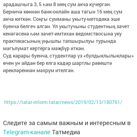
арадашчыга 3, 5 һәм 8 мең сум акча күчергән.
Берничә көннән банк-онлайн аша тагын 16 мең сум
акча киткән. Соңгы сумманы укыту-методика эше
буенча белгеч алган. Ул укытучыны студентның зачет
кенәгәсенә һәм зачет-имтихан ведомствосына уку
практикасының уңышлы тапшырылуы турында
мәгълүмат кертергә мәҗбүр иткән.
Суд карары буенча, студентлар үз «булдыклылыклары»
өчен ун айдан бер елга кадәр шартлы рәвештә
ирекләреннән мәхрүм ителгән.
https://tatar-inform.tatar/news/2019/02/13/180761/
Следите за самым важным и интересным в
Telegram-канале
Татмедиа