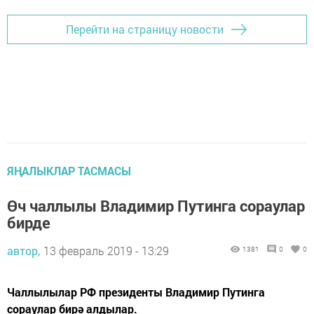
Перейти на страницу новости
ЯҢАЛЫКЛАР ТАСМАСЫ
Өч чаллылы Владимир Путинга сораулар
бирде
автор,
13 февраль 2019 - 13:29
1381
0
0
Чаллылылар РФ президенты Владимир Путинга
сораулар бирә алдылар.