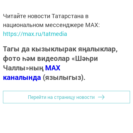
Читайте новости Татарстана в
национальном мессенджере MАХ:
https://max.ru/tatmedia
Тагы да кызыклырак яңалыклар,
фото һәм видеолар «Шәһри
Чаллы»ның
MAX
каналында
(язылыгыз).
Перейти на страницу новости