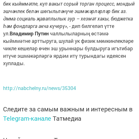
бик кыйммәтле, күп вакыт сорый торган процесс, мондый
эшчәнлек белән шөгыльләнүче эшмәкәрләрләр бик аз
.
Әмма социаль җаваплылык зур – хезмәт хакы, бюджетка
һәм фондларга акча күчерү»
, - дип билгеләп үтте
ул.
Владимир Путин
чаллылыларның өстәмә
кыйммәтне арттыруга, шулай ук физик мөмкинлекләре
чикле кешеләр өчен эш урыннары булдыруга игътибар
итүче эшмәкәрләргә ярдәм итү турындагы идеясен
хуплады.
http://nabchelny.ru/news/35304
Следите за самым важным и интересным в
Telegram-канале
Татмедиа