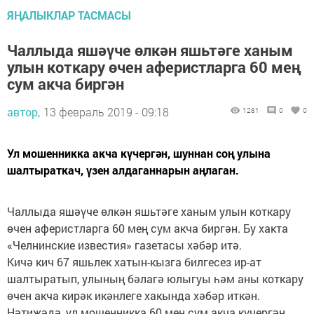
ЯҢАЛЫКЛАР ТАСМАСЫ
Чаллыда яшәүче өлкән яшьтәге ханым
улын коткару өчен аферистларга 60 мең
сум акча биргән
автор,
13 февраль 2019 - 09:18
1281
0
0
Ул мошенникка акча күчергән, шуннан соң улына
шалтыраткач, үзен алдаганнарын аңлаган.
Чаллыда яшәүче өлкән яшьтәге ханым улын коткару
өчен аферистларга 60 мең сум акча биргән. Бу хакта
«Челнинские известия» газетасы хәбәр итә.
Кичә кич 67 яшьлек хатын-кызга билгесез ир-ат
шалтыратып, улының бәлагә юлыгуы һәм аны коткару
өчен акча кирәк икәнлеге хакында хәбәр иткән.
Нәтиҗәдә, ул мошенникка 60 мең сум акча күчергән,