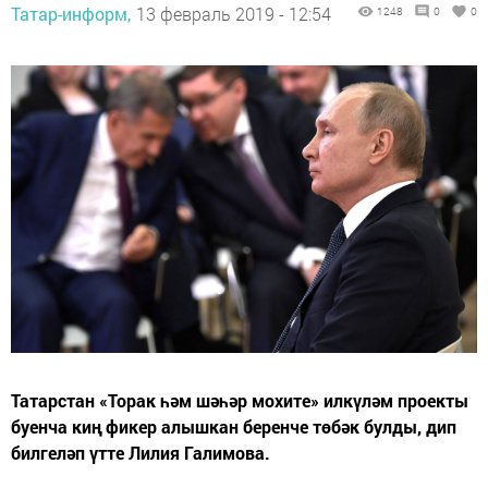
Татар-информ,
13 февраль 2019 - 12:54
1248
0
0
Татарстан «Торак һәм шәһәр мохите» илкүләм проекты
буенча киң фикер алышкан беренче төбәк булды, дип
билгеләп үтте Лилия Галимова.