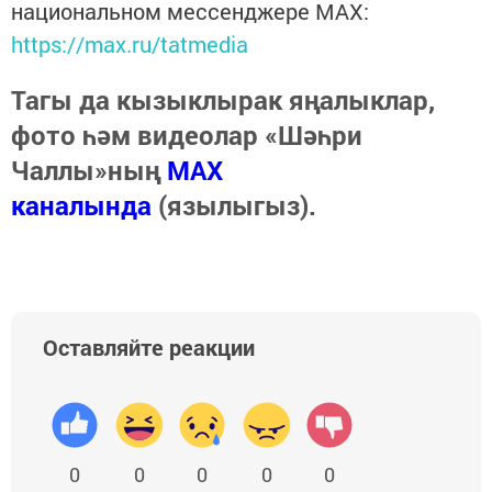
национальном мессенджере MАХ:
https://max.ru/tatmedia
Тагы да кызыклырак яңалыклар,
фото һәм видеолар «Шәһри
Чаллы»ның
MAX
каналында
(язылыгыз).
Оставляйте реакции
0
0
0
0
0