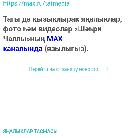
https://max.ru/tatmedia
Тагы да кызыклырак яңалыклар,
фото һәм видеолар «Шәһри
Чаллы»ның
MAX
каналында
(язылыгыз).
Перейти на страницу новости
ЯҢАЛЫКЛАР ТАСМАСЫ