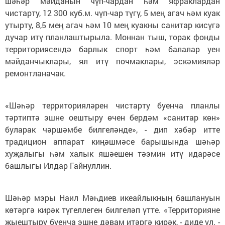
шәһәр мәйданын чүп-чардан һәм яфраклардан
чистарту, 12 300 куб.м. чүп-чар түгү, 5 мең агач һәм куак
утырту, 8,5 мең агач һәм 10 мең куакны санитар кисүгә
дучар итү планлаштырыла. Моннан тыш, торак фонды
территориясендә барлык спорт һәм балалар уен
мәйданчыклары, ял итү почмаклары, эскәмияләр
ремонтланачак.
«Шәһәр территорияләрен чистарту буенча планлы
тәртиптә эшне оештыру өчен бердәм «санитар көн»
буларак чәршәмбе билгеләнде», - дип хәбәр итте
традицион аппарат киңәшмәсе барышында шәһәр
хуҗалыгы һәм халык яшәешен тәэмин итү идарәсе
башлыгы Илдар Гайнуллин.
Шәһәр мэры Наил Мәһдиев икеайлыкның башлануын
көтәргә кирәк түгеллеген билгеләп үтте. «Территорияне
җыештыру буенча эшне дәвам итәргә кирәк, - диде ул. -