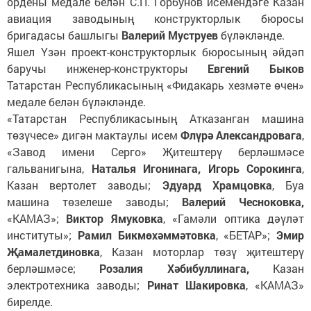
ордены медале белән С.П. Горбунов исемендәге Казан
авиация заводының конструкторлык бюросы
бригадасы башлыгы
Валерий Муструев
бүләкләнде.
Яшел Үзән проект-конструкторлык бюросының әйдәп
баручы инженер-конструкторы
Евгений Быков
Татарстан Республикасының «Фидакарь хезмәте өчен»
медале белән бүләкләнде.
«Татарстан Республикасының Атказанган машина
төзүчесе» дигән мактаулы исем
Флүрә Александровага
,
«Завод имени Серго» Җитештерү берләшмәсе
гальванигына,
Наталья Игонинага, Игорь Сорокинга
,
Казан вертолет заводы;
Эдуард Храмцовка
, Буа
машина төзелеше заводы;
Валерий Чесноковка,
«КАМАЗ»;
Виктор Ямуковка
, «Гамәли оптика дәүләт
институты»;
Рамил Бикмөхәммәтовка
, «БЕТАР»;
Эмир
Җамалетдиновка
, Казан моторлар төзү җитештерү
берләшмәсе;
Розалия Хәбибуллинага,
Казан
электротехника заводы;
Ринат Шакировка
, «КАМАЗ»
бирелде.