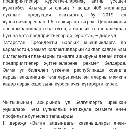
предприятиеләр күрсәткечләренең актив үсешен
күзәтәбез. Агымдагы елның 7 аенда 408 миллиард
сумлык продукция озатылган, бу 2019 ел
күрсәткечләреннән 1,5 тапкыр артыграк. Динамиканы
эре компанияләр генә түгел, ә барлык төп юнәлешләр
буенча урта предприятиеләр дә күрсәтә», – диде ул.
Татарстан Президенты барлык кыенлыкларга да
карамастан, хезмәт коллективларын саклап калган һәм
билгеләнгән планнарны гамәлгә ашыруны дәвам иткән
предприятиеләр җитәкчеләренә рәхмәт белдерде.
Әмма ул билгеләп үткәнчә, республикада ковидга
каршы вакцинация темплары кимегән, аларны мөмкин
кадәр азрак кеше зыян күрсен өчен күтәрергә кирәк.
Чыгышының ахырында ул белгечләргә ирешкән
уңышлары һәм күпьеллык нәтиҗәле хезмәте өчен
профильле бүләкләр тапшырды.
II дәрәҗә «Ватан алдындагы казанышлары өчен»