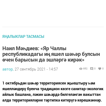
ЯҢАЛЫКЛАР ТАСМАСЫ
Наил Мәһдиев: «Яр Чаллы
республикадагы иң яшел шәһәр булсын
өчен барысын да эшләргә кирәк»
автор,
27 сентябрь 2021 - 14:57
852
0
0
1 октябрьдән шәһәр территориясен җыештыру һәм
яшелләндерү буенча традицион көзге санитар-экологик
айлык башлана, ләкин шәһәрдә билгеләнгән вакыттан
алда территорияләрне тәртипкә китерүгә керешкәннәр.