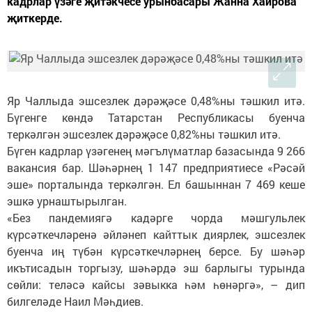
кадрлар үзәге җитәкчесе урынбасары Жанна Хайрова
җиткерде.
Яр Чаллыда эшсезлек дәрәҗәсе 0,48%ны тәшкил итә.
Бүгенге көндә Татарстан Республикасы буенча
теркәлгән эшсезлек дәрәҗәсе 0,82%ны тәшкил итә.
Бүген кадрлар үзәгенең мәгълүматлар базасында 9 266
вакансия бар. Шәһәрнең 1 147 предприятиесе «Рәсәй
эше» порталында теркәлгән. Ел башыннан 7 469 кеше
эшкә урнаштырылган.
«Без пандемиягә кадәрге чорда мәшгульлек
күрсәткечләренә әйләнеп кайттык диярлек, эшсезлек
буенча иң түбән күрсәткечләрнең берсе. Бу шәһәр
икътисадын торгызу, шәһәрдә эш барлыгы турында
сөйли: теләсә кайсы зәвыкка һәм һөнәргә», – дип
билгеләде Наил Мәһдиев.