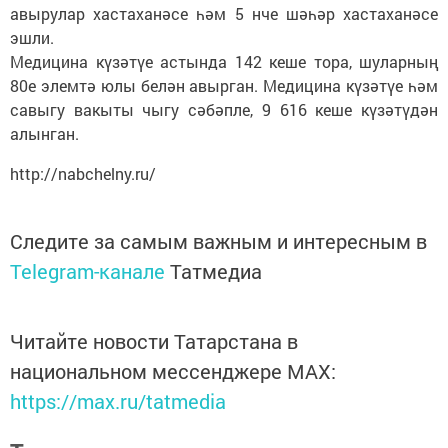
авырулар хастаханәсе һәм 5 нче шәһәр хастаханәсе
эшли.
Медицина күзәтүе астында 142 кеше тора, шуларның
80е элемтә юлы белән авырган. Медицина күзәтүе һәм
савыгу вакыты чыгу сәбәпле, 9 616 кеше күзәтүдән
алынган.
http://nabchelny.ru/
Следите за самым важным и интересным в
Telegram-канале
Татмедиа
Читайте новости Татарстана в
национальном мессенджере MАХ:
https://max.ru/tatmedia