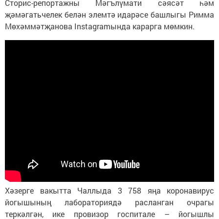
Сторис-репортажны Мәгълүмати сәясәт һәм
җәмәгатьчелек белән элемтә идарәсе башлыгы Римма
Мөхәммәтҗанова Instagramында карарга мөмкин.
Хәзерге вакытта Чаллыда 3 758 яңа коронавирус
йогышының лабораториядә расланган очрагы
теркәлгән, ике провизор госпитале – йогышлы