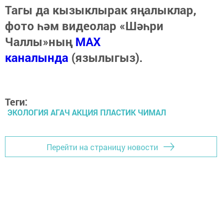
Тагы да кызыклырак яңалыклар,
фото һәм видеолар «Шәһри
Чаллы»ның
MAX
каналында
(язылыгыз).
Теги:
ЭКОЛОГИЯ АГАЧ АКЦИЯ ПЛАСТИК ЧИМАЛ
Перейти на страницу новости