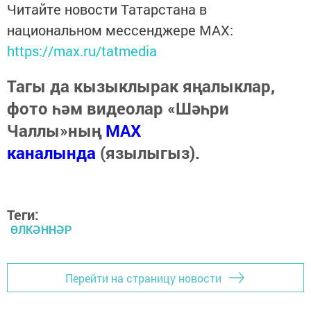
Читайте новости Татарстана в
национальном мессенджере MАХ:
https://max.ru/tatmedia
Тагы да кызыклырак яңалыклар,
фото һәм видеолар «Шәһри
Чаллы»ның
MAX
каналында
(язылыгыз).
Теги:
ӨЛКӘННӘР
Перейти на страницу новости