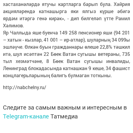
хастаханәләрдә ятучы картларга барып була. Хәйрия
акцияләрендә катнашырга яки ялгыз күрше әбигә
ярдәм итәргә генә кирәк», - дип билгеләп үтте Рамил
Хәлимов.
Яр Чаллыда яше буенча 149 258 пенсионер яши (94 201
– хатын - кызлар, 41 001 – ир-атлар), шуларның 34 099ы
эшләүче. Өлкән буын гражданнары өлеше 22,8% тәшкил
итә, шул исәптән 22 Бөек Ватан сугышы ветераны, 735
тыл хезмәтчәне, 8 Бөек Ватан сугышы инвалиды,
Ленинград блокадасында катнашкан 9 кеше, 34 фашист
концлагерьларының балигъ булмаган тоткыны.
http://nabchelny.ru/
Следите за самым важным и интересным в
Telegram-канале
Татмедиа