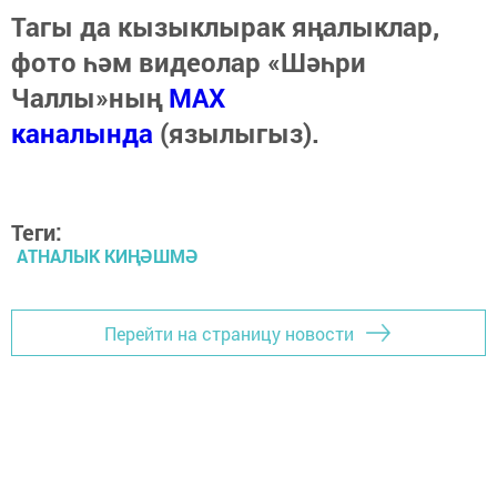
Тагы да кызыклырак яңалыклар,
фото һәм видеолар «Шәһри
Чаллы»ның
MAX
каналында
(язылыгыз).
Теги:
АТНАЛЫК КИҢӘШМӘ
Перейти на страницу новости