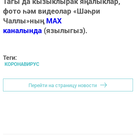
Тагы да кызыклырак яңалыклар,
фото һәм видеолар «Шәһри
Чаллы»ның
MAX
каналында
(язылыгыз).
Теги:
КОРОНАВИРУС
Перейти на страницу новости