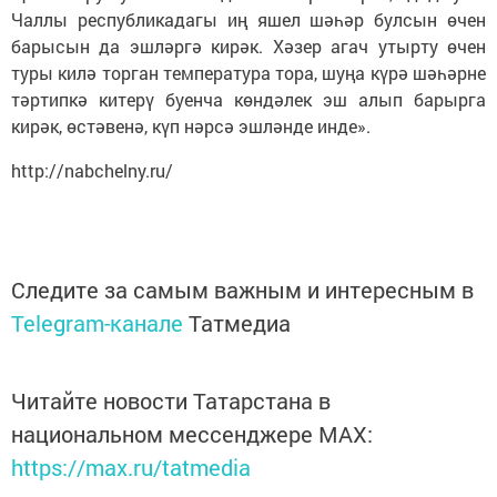
Чаллы республикадагы иң яшел шәһәр булсын өчен
барысын да эшләргә кирәк. Хәзер агач утырту өчен
туры килә торган температура тора, шуңа күрә шәһәрне
тәртипкә китерү буенча көндәлек эш алып барырга
кирәк, өстәвенә, күп нәрсә эшләнде инде».
http://nabchelny.ru/
Следите за самым важным и интересным в
Telegram-канале
Татмедиа
Читайте новости Татарстана в
национальном мессенджере MАХ:
https://max.ru/tatmedia