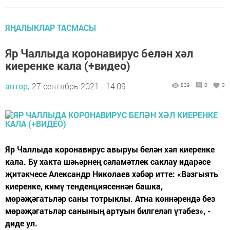
ЯҢАЛЫКЛАР ТАСМАСЫ
Яр Чаллыда коронавирус белән хәл
киеренке кала (+видео)
автор,
27 сентябрь 2021 - 14:09
839
0
0
Яр Чаллыда коронавирус авыруы белән хәл киеренке
кала. Бу хакта шәһәрнең сәламәтлек саклау идарәсе
җитәкчесе Александр Николаев хәбәр итте: «Вәзгыять
киеренке, кимү тенденциясеннән башка,
мөрәҗәгатьләр саны тотрыклы. Атна көннәрендә без
мөрәҗәгатьләр санының артуын билгеләп үтәбез», -
диде ул.