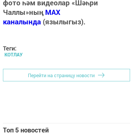
фото һәм видеолар «Шәһри
Чаллы»ның
MAX
каналында
(язылыгыз).
Теги:
КОТЛАУ
Перейти на страницу новости
Топ 5 новостей