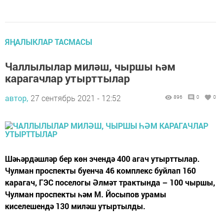
ЯҢАЛЫКЛАР ТАСМАСЫ
Чаллылылар миләш, чыршы һәм
карагачлар утырттылар
автор,
27 сентябрь 2021 - 12:52
896
0
0
Шәһәрдәшләр бер көн эчендә 400 агач утырттылар.
Чулман проспекты буенча 46 комплекс буйлап 160
карагач, ГЭС поселогы Әлмәт трактында – 100 чыршы,
Чулман проспекты һәм М. Йосыпов урамы
киселешендә 130 миләш утыртылды.