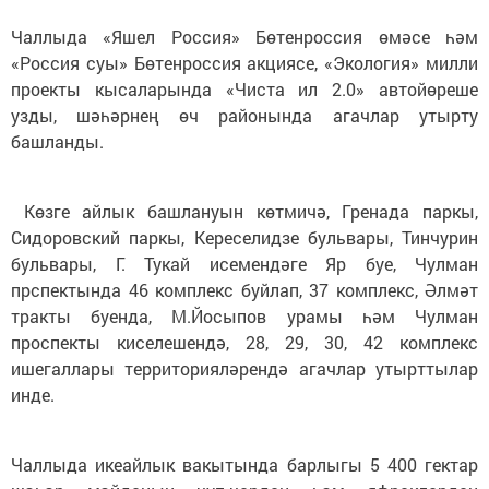
Чаллыда «Яшел Россия» Бөтенроссия өмәсе һәм
«Россия суы» Бөтенроссия акциясе, «Экология» милли
проекты кысаларында «Чиста ил 2.0» автойөреше
узды, шәһәрнең өч районында агачлар утырту
башланды.
Көзге айлык башлануын көтмичә, Гренада паркы,
Сидоровский паркы, Кереселидзе бульвары, Тинчурин
бульвары, Г. Тукай исемендәге Яр буе, Чулман
прспектында 46 комплекс буйлап, 37 комплекс, Әлмәт
тракты буенда, М.Йосыпов урамы һәм Чулман
проспекты киселешендә, 28, 29, 30, 42 комплекс
ишегаллары территорияләрендә агачлар утырттылар
инде.
Чаллыда икеайлык вакытында барлыгы 5 400 гектар