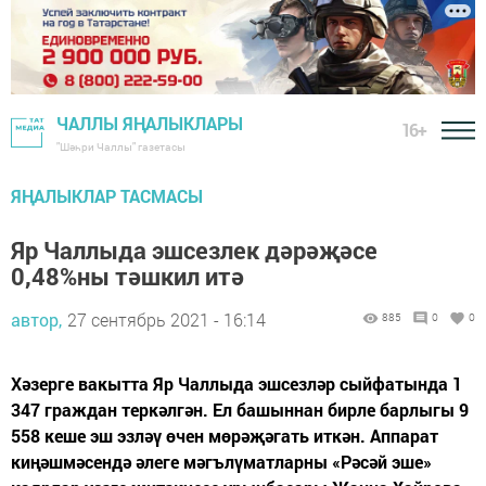
ЧАЛЛЫ ЯҢАЛЫКЛАРЫ
16+
"Шәһри Чаллы" газетасы
ЯҢАЛЫКЛАР ТАСМАСЫ
Яр Чаллыда эшсезлек дәрәҗәсе
0,48%ны тәшкил итә
автор,
27 сентябрь 2021 - 16:14
885
0
0
Хәзерге вакытта Яр Чаллыда эшсезләр сыйфатында 1
347 граждан теркәлгән. Ел башыннан бирле барлыгы 9
558 кеше эш эзләү өчен мөрәҗәгать иткән. Аппарат
киңәшмәсендә әлеге мәгълүматларны «Рәсәй эше»