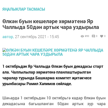
ЯҢАЛЫКЛАР ТАСМАСЫ
Өлкән буын кешеләре хөрмәтенә Яр
Чаллыда 50дән артык чара уздырыла
автор,
27 сентябрь 2021 - 15:45
950
0
0
1 октябрьдән Яр Чаллыда Өлкән буын декадасы старт
ала. Чаллылылар хөрмәтенә планлаштырылган
чаралар турында Башкарма комитет җитәкчесе
урынбасары Рамил Хәлимов сөйләде.
Шәһәрдә 1 октябрьдән 10 октябрьгә кадәр Өлкән буын
декадасына багышланган 50дән артык зур чара