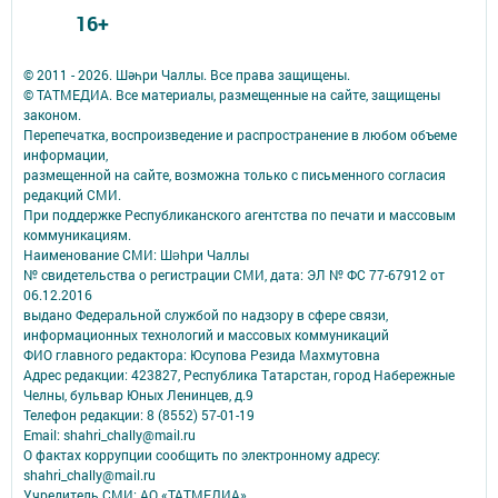
16+
© 2011 - 2026. Шәһри Чаллы. Все права защищены.
© ТАТМЕДИА. Все материалы, размещенные на сайте, защищены
законом.
Перепечатка, воспроизведение и распространение в любом объеме
информации,
размещенной на сайте, возможна только с письменного согласия
редакций СМИ.
При поддержке Республиканского агентства по печати и массовым
коммуникациям.
Наименование СМИ: Шəhри Чаллы
№ свидетельства о регистрации СМИ, дата: ЭЛ № ФС 77-67912 от
06.12.2016
выдано Федеральной службой по надзору в сфере связи,
информационных технологий и массовых коммуникаций
ФИО главного редактора: Юсупова Резида Махмутовна
Адрес редакции: 423827, Республика Татарстан, город Набережные
Челны, бульвар Юных Ленинцев, д.9
Телефон редакции: 8 (8552) 57-01-19
Email: shahri_chally@mail.ru
О фактах коррупции сообщить по электронному адресу:
shahri_chally@mail.ru
Учредитель СМИ: АО «ТАТМЕДИА»