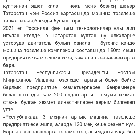
күптәннән яшәп килә – нәкъ менә безнең шәһәр
Татарстан һәм Россия картасында машина төзелеше
тармагының бренды булып тора.
2021 ел Россиядә фән һәм технологияләр елы дип
игълан ителде, ә Татарстан күптән бу өлкәләрне
үстерүдә двигатель булып санала – бүгенге көндә
машина төзелеше комплексы составында 150гә якын
предприятие һәм оешма керә, һәм алар көннән-көн арта
бара.
Татарстан Республикасы Президенты Рөстәм
Миңнеханов Машина төзелеше тармагы белән бәйле
барлык предприятие хезмәткәрләрен бәйрәмнәре
белән котлады һәм 200 елдан артык гомуми хезмәт
стажы булган хезмәт династияләрен аерым билгеләп
үтте.
«Республикада 3 меңнән артык машина төзелеше
предприятиесе эшли, аларда 120 мең кеше хезмәт куя.
Барлык кыенлыкларга карамастан, агымдагы елда без