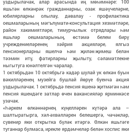
уздырылачак, алар арасында иң мөһимнәре: 100
яшьтән өлкәнрәк гражданнарны, озак яшәүчеләрне,
юбилярларны олылау, дәвалау - профилактика
оешмаларының мәгълүмати-консультация хезмәтләре,
район хакимиятләре, тимурчылык отрядлары һәм
яшьләр оешмаларының, өстәмә белем бирү
учреждениеләренең хәйрия акцияләре, ялгыз
пенсионерларны яшелчә һәм җиләк-җимеш белән
тәэмин итү, фатирларны җылыту, сәламәтлекне
ныгытуга юнәлтелгән чаралар.
1 октябрьдән 10 октябрьгә кадәр шулай ук өлкән буын
вәкилләренең музейга бушлай йөрүе буенча акция
уздырылачак. 1 октябрьдә пенсия яшенә җитмәгән һәм
пенсия яшендәге затлар өчен вакансияләр ярминкәсе
узачак.
«Һәркем өлкәннәрнең күңелләрен күтәрә ала –
шалтыратырга, хәл-әхвәлләрен белешергә, чәчәкләр,
сувенир яки открытка бүләк итәргә. Өлкән яшьтәге
туганнар булмаса, ирекле ярдәмчеләр белән хоспис яки