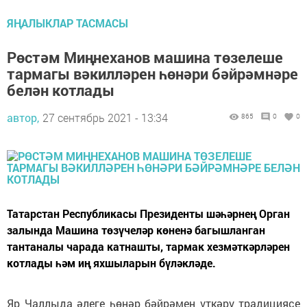
ЯҢАЛЫКЛАР ТАСМАСЫ
Рөстәм Миңнеханов машина төзелеше
тармагы вәкилләрен һөнәри бәйрәмнәре
белән котлады
автор,
27 сентябрь 2021 - 13:34
865
0
0
Татарстан Республикасы Президенты шәһәрнең Орган
залында Машина төзүчеләр көненә багышланган
тантаналы чарада катнашты, тармак хезмәткәрләрен
котлады һәм иң яхшыларын бүләкләде.
Яр Чаллыда әлеге һөнәр бәйрәмен үткәрү традициясе