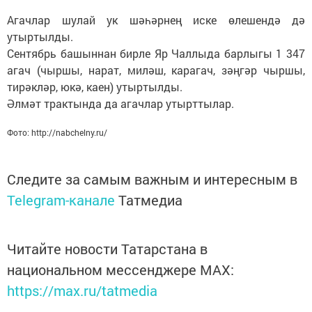
Агачлар шулай ук шәһәрнең иске өлешендә дә
утыртылды.
Сентябрь башыннан бирле Яр Чаллыда барлыгы 1 347
агач (чыршы, нарат, миләш, карагач, зәңгәр чыршы,
тирәкләр, юкә, каен) утыртылды.
Әлмәт трактында да агачлар утырттылар.
Фото: http://nabchelny.ru/
Следите за самым важным и интересным в
Telegram-канале
Татмедиа
Читайте новости Татарстана в
национальном мессенджере MАХ:
https://max.ru/tatmedia