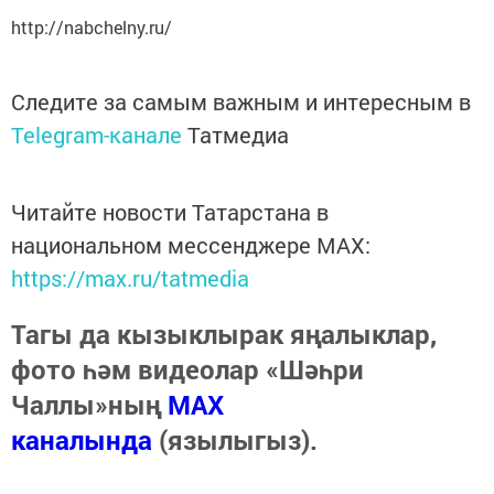
http://nabchelny.ru/
Следите за самым важным и интересным в
Telegram-канале
Татмедиа
Читайте новости Татарстана в
национальном мессенджере MАХ:
https://max.ru/tatmedia
Тагы да кызыклырак яңалыклар,
фото һәм видеолар «Шәһри
Чаллы»ның
MAX
каналында
(язылыгыз).