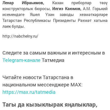
Ленар Ибраһимов,
Казан приборлар төзү
конструкторлык бюросы,
Илгиз Каюмов,
А.М. Горький
исемендәге Яшел Үзән заводы хезмәткәрләре
Татарстан Республикасы Президенты Рәхмәт хатына
лаек булды.
http://nabchelny.ru/
Следите за самым важным и интересным в
Telegram-канале
Татмедиа
Читайте новости Татарстана в
национальном мессенджере MАХ:
https://max.ru/tatmedia
Тагы да кызыклырак яңалыклар,