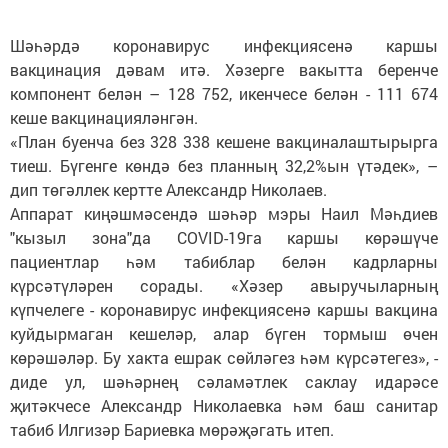
Шәһәрдә коронавирус инфекциясенә каршы
вакцинация дәвам итә. Хәзерге вакытта беренче
компонент белән – 128 752, икенчесе белән - 111 674
кеше вакцинацияләнгән.
«План буенча без 328 338 кешене вакциналаштырырга
тиеш. Бүгенге көндә без планның 32,2%ын үтәдек», –
дип төгәллек кертте Александр Николаев.
Аппарат киңәшмәсендә шәһәр мэры Наил Мәһдиев
"кызыл зона"да COVID-19га каршы көрәшүче
пациентлар һәм табиблар белән кадрларны
күрсәтүләрен сорады. «Хәзер авыручыларның
күпчелеге - коронавирус инфекциясенә каршы вакцина
куйдырмаган кешеләр, алар бүген тормыш өчен
көрәшәләр. Бу хакта ешрак сөйләгез һәм күрсәтегез», -
диде ул, шәһәрнең сәламәтлек саклау идарәсе
җитәкчесе Александр Николаевка һәм баш санитар
табиб Илгизәр Бариевка мөрәҗәгать итеп.