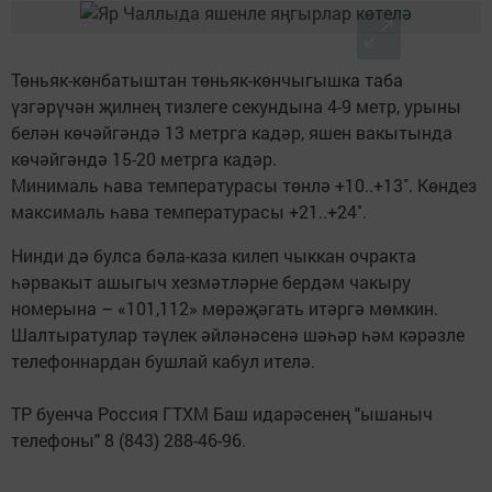
Төньяк-көнбатыштан төньяк-көнчыгышка таба
үзгәрүчән җилнең тизлеге секундына 4-9 метр, урыны
белән көчәйгәндә 13 метрга кадәр, яшен вакытында
көчәйгәндә 15-20 метрга кадәр.
Минималь һава температурасы төнлә +10..+13˚. Көндез
максималь һава температурасы +21..+24˚.
Нинди дә булса бәла-каза килеп чыккан очракта
һәрвакыт ашыгыч хезмәтләрне бердәм чакыру
номерына – «101,112» мөрәҗәгать итәргә мөмкин.
Шалтыратулар тәүлек әйләнәсенә шәһәр һәм кәрәзле
телефоннардан бушлай кабул ителә.
ТР буенча Россия ГТХМ Баш идарәсенең "ышаныч
телефоны" 8 (843) 288-46-96.