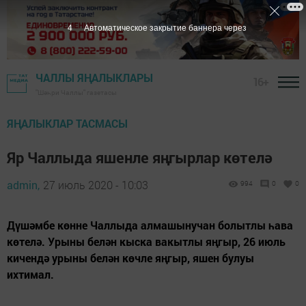
3
Автоматическое закрытие баннера через
ЧАЛЛЫ ЯҢАЛЫКЛАРЫ
16+
"Шәһри Чаллы" газетасы
ЯҢАЛЫКЛАР ТАСМАСЫ
Яр Чаллыда яшенле яңгырлар көтелә
admin,
27 июль 2020 - 10:03
994
0
0
Дүшәмбе көнне Чаллыда алмашынучан болытлы һава
көтелә. Урыны белән кыска вакытлы яңгыр, 26 июль
кичендә урыны белән көчле яңгыр, яшен булуы
ихтимал.