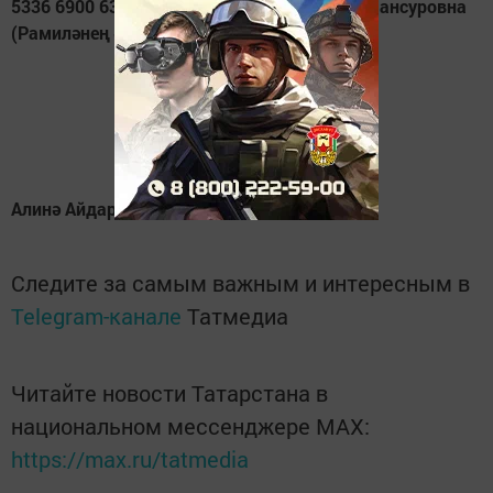
5336 6900 6391 7886 Галиуллина Фирдәүс Мансуровна
(Рамиләнең әнисе)
.
Алинә Айдарова,
Интертат
Следите за самым важным и интересным в
Telegram-канале
Татмедиа
Читайте новости Татарстана в
национальном мессенджере MАХ:
https://max.ru/tatmedia