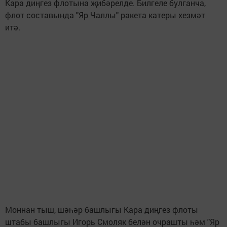
Кара диңгез флотына җибәрелде. Билгеле булганча,
флот составында "Яр Чаллы" ракета катеры хезмәт
итә.
Моннан тыш, шәһәр башлыгы Кара диңгез флоты
штабы башлыгы Игорь Смоляк белән очрашты һәм "Яр