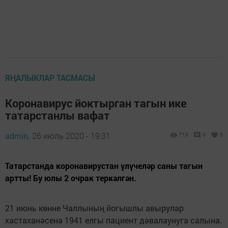
ЯҢАЛЫКЛАР ТАСМАСЫ
Коронавирус йоктырган тагын ике
татарстанлы вафат
admin,
26 июль 2020 - 19:31
713
0
0
Татарстанда коронавирустан үлүчеләр саны тагын
артты! Бу юлы 2 очрак теркәлгән.
21 июнь көнне Чаллының йогышлы авырулар
хастаханәсенә 1941 елгы пациент дәвалаунуга салына.