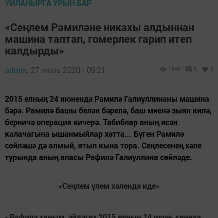
УЙЛАНЫРГА УРЫН БАР
«Сеңлем Рамиләне никахы алдыннан
машина таптап, гомерлек гарип итеп
калдырды»
admin,
27 июль 2020 - 09:21
1349
0
0
2015 елның 24 июнендә Рамилә Галиуллинаны машина
бәрә. Рамилә башы белән бәрелә, баш миенә зыян килә,
берничә операция кичерә. Табиблар аның исән
калачагына ышанмыйлар хәтта... Бүген Рамилә
сөйләшә дә алмый, ятып кына тора. Сеңлесенең хәле
турында аның апасы Рафилә Галиуллина сөйләде.
«Сеңлем үлем хәлендә иде»
- Рафилә ханым, әйдәгез 2015 елның 24 июнь көненә