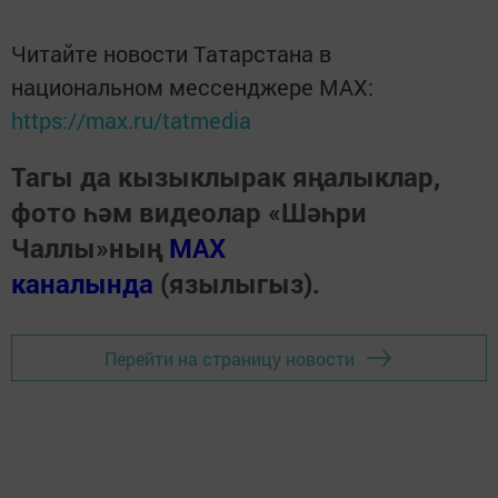
Читайте новости Татарстана в
национальном мессенджере MАХ:
https://max.ru/tatmedia
Тагы да кызыклырак яңалыклар,
фото һәм видеолар «Шәһри
Чаллы»ның
MAX
каналында
(язылыгыз).
Перейти на страницу новости