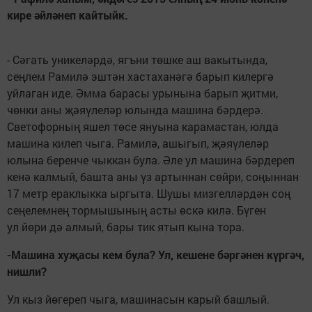
кире әйләнеп кайтыйк.
- Сәгать уникеләрдә, ягъни төшке аш вакытында,
сеңлем Рамилә эштән хастаханәгә барып килергә
уйлаган иде. Әмма барасы урынына барып җитми,
чөнки аны җәяүлеләр юлында машина бәрдерә.
Светофорның яшел төсе януына карамастан, юлда
машина килеп чыга. Рамилә, ашыгып, җәяүлеләр
юлына беренче чыккан була. Әле ул машина бәрдереп
кенә калмый, башта аны үз артыннан сөйри, соңыннан
17 метр ераклыкка ыргыта. Шушы мизгелләрдән соң
сеңелемнең тормышының асты өскә килә. Бүген
ул йөри дә алмый, бары тик ятып кына тора.
-Машина хуҗасы кем була? Ул, кешене бәргәнен күргәч,
нишли?
Ул кыз йөгереп чыга, машинасын карый башлый.