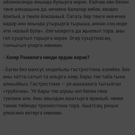
әйләнәсендә янында булырга кирәк. Кайчак көн белән
төне алмашына да, кечкенә балалар кебек, көндез
йоклый, ә төнлә йокламый. Сәгать бер төнге ике-өчкә
кадәр әни янында утырырга тырыша, аннан соң инде
әти «казый була». Әле мокрота да җыелып тора, аны
гел суыртып торырга кирәк. Әгәр суыртмасаң,
тончыгып үләргә мөмкин.
- Хәзер Рамиләгә нинди ярдәм кирәк?
- Бүген без махсус модельлы гастростома эзлибез. Без
аны хәтта сатып та алырга әзер, бары тик таба гына
алмыйбыз. Гастростома — ул ашказанга тыгылган
«трубочка». Ул бары тик шушы юл белән генә
туклана ала. Аны авыздан ашатырга ярамый, чөнки
тамак төбендә трахеостома тора. Ашатсаң, ризык
үпкәсенә китергә мөмкин.