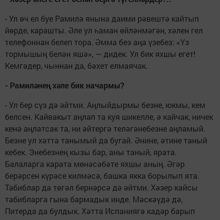
- Ул өч ел буе Рамилә янына даими рәвештә кайтып
йөрде, карашты. Әле ул һаман өйләнмәгән, хәлен гел
телефоннан белеп тора. Әмма без аңа үзебез: «Үз
тормышың белән яшә», — дидек. Ул бик яхшы егет!
Кемгәдер, чыннан да, бәхет елмаячак.
- Рамиләнең хәле бик начармы?
- Ул бер сүз дә әйтми. Аңлыйдырмы безне, юкмы, кем
белсен. Кайвакыт аңлап та куя шикелле, ә кайчак, ничек
кенә аңлатсак та, ни әйтергә теләгәнебезне аңламый.
Безне ул хәтта танымый да бугай. Әнине, әтине таный
кебек. Энебезнең кызы бар, аны таный, ярата.
Балаларга карата мөнәсәбәте яхшы аның. Әгәр
берәрсен күрәсе килмәсә, башка якка борылып ята.
Табиблар да төгәл бернәрсә дә әйтми. Хәзер кайсы
табибларга гына бармадык инде. Мәскәүдә дә,
Питерда да булдык. Хәтта Испаниягә кадәр барып