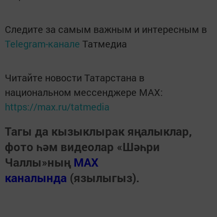
Следите за самым важным и интересным в
Telegram-канале
Татмедиа
Читайте новости Татарстана в
национальном мессенджере MАХ:
https://max.ru/tatmedia
Тагы да кызыклырак яңалыклар,
фото һәм видеолар «Шәһри
Чаллы»ның
MAX
каналында
(язылыгыз).