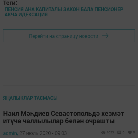
Теги:
ПЕНСИЯ АНА КАПИТАЛЫ ЗАКОН БАЛА ПЕНСИОНЕР
АКЧА ИДЕКСАЦИЯ
Перейти на страницу новости
ЯҢАЛЫКЛАР ТАСМАСЫ
Наил Мәһдиев Севастопольдә хезмәт
итүче чаллылылар белән очрашты
admin,
27 июль 2020 - 09:03
1053
0
0