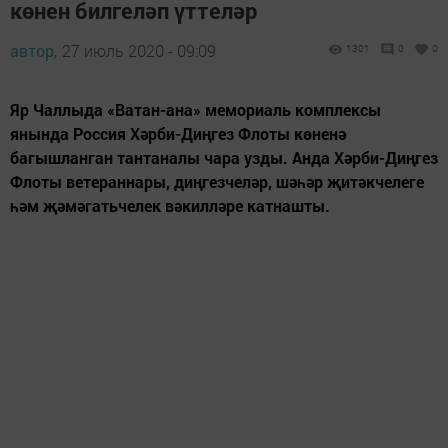
көнен билгеләп үттеләр
автор,
27 июль 2020 - 09:09
1301
0
0
Яр Чаллыда «Ватан-ана» мемориаль комплексы
янында Россия Хәрби-Диңгез Флоты көненә
багышланган тантаналы чара узды. Анда Хәрби-Диңгез
Флоты ветераннары, диңгезчеләр, шәһәр җитәкчелеге
һәм җәмәгатьчелек вәкилләре катнашты.