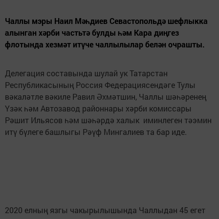
Чаллы мэры Наил Мәһдиев Севастопольдә шефлыкка
алынган хәрби частьтә булды һәм Кара диңгез
флотында хезмәт итүче чаллылылар белән очрашты.
Делегация составында шулай ук Татарстан
Республикасының Россия Федерациясендәге Тулы
вәкаләтле вәкиле Равил Әхмәтшин, Чаллы шәһәренең
Үзәк һәм Автозавод районнары хәрби комиссары
Рәшит Ильясов һәм шәһәрдә халык иминлеген тәэмин
итү бүлеге башлыгы Рәүф Мингалиев та бар иде.
2020 елның язгы чакырылышында Чаллыдан 45 егет