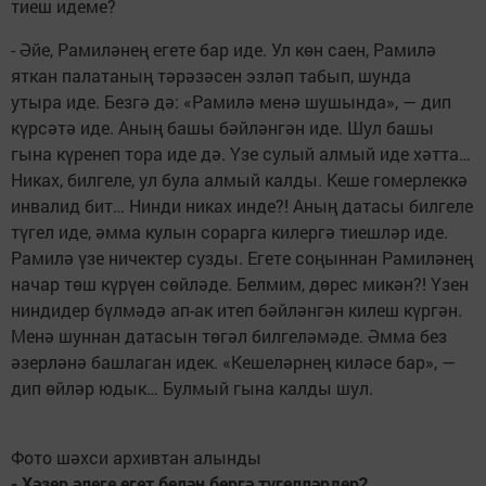
тиеш идеме?
- Әйе, Рамиләнең егете бар иде. Ул көн саен, Рамилә
яткан палатаның тәрәзәсен эзләп табып, шунда
утыра иде. Безгә дә: «Рамилә менә шушында», — дип
күрсәтә иде. Аның башы бәйләнгән иде. Шул башы
гына күренеп тора иде дә. Үзе сулый алмый иде хәтта…
Никах, билгеле, ул була алмый калды. Кеше гомерлеккә
инвалид бит… Нинди никах инде?! Аның датасы билгеле
түгел иде, әмма кулын сорарга килергә тиешләр иде.
Рамилә үзе ничектер сузды. Егете соңыннан Рамиләнең
начар төш күрүен сөйләде. Белмим, дөрес микән?! Үзен
ниндидер бүлмәдә ап-ак итеп бәйләнгән килеш күргән.
Менә шуннан датасын төгәл билгеләмәде. Әмма без
әзерләнә башлаган идек. «Кешеләрнең киләсе бар», —
дип өйләр юдык… Булмый гына калды шул.
Фото шәхси архивтан алынды
- Хәзер әлеге егет белән бергә түгелләрдер?..