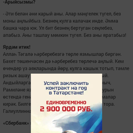
-Арыйсызмы?
- Әти белән әни карый аны. Алар мәңгелек түгел, без
моны аңлыйбыз. Безнең кулга калачак инде. Әмма
башка чара юк. Ул бит безнең бертуган сеңлебез,
апабыз. Аны ташлау мөмкин түгел. Без аны яратабыз!
Ярдәм итик!
Аллаһ Тәгалә һәрберебезгә төрле язмышлар биргән.
Бәхет төшенчәсен дә һәрберебез төрлечә аңлый. Кем
өчендер үз аякларында йөрү, кулга кашык тотып, тәмле
ризык ашау — бәхет! Ә кемдер моны аңламый.
Андыйларга һәрвакыт нидер җитми. Кызганыч,
Рамиләне язмыш сынарга булган. Ул хәзер урын
өстендә генә ята. Аңа төрле махсус җайланмалар
кирәк. Билгеле, әлеге җайламалар кыйммәт тора.
Галиуллиннар гаиләсенә ярдәм итик!
«Сбербанк» картасы: