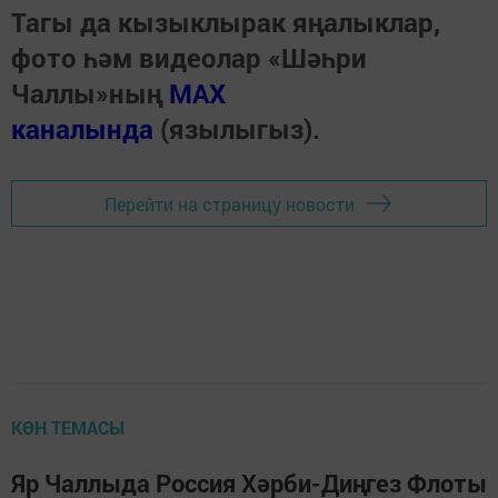
Тагы да кызыклырак яңалыклар,
фото һәм видеолар «Шәһри
Чаллы»ның
MAX
каналында
(язылыгыз).
Перейти на страницу новости
КӨН ТЕМАСЫ
Яр Чаллыда Россия Хәрби-Диңгез Флоты