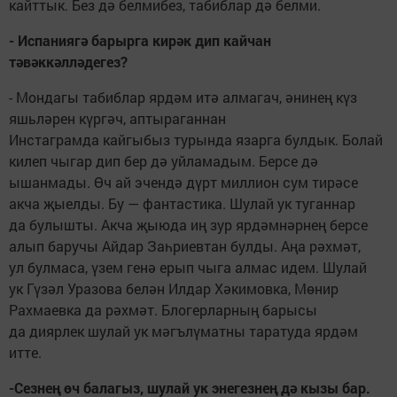
кайттык. Без дә белмибез, табиблар дә белми.
- Испаниягә барырга кирәк дип кайчан
тәвәккәлләдегез?
- Мондагы табиблар ярдәм итә алмагач, әнинең күз
яшьләрен күргәч, аптыраганнан
Инстаграмда кайгыбыз турында язарга булдык. Болай
килеп чыгар дип бер дә уйламадым. Берсе дә
ышанмады. Өч ай эчендә дүрт миллион сум тирәсе
акча җыелды. Бу — фантастика. Шулай ук туганнар
да булышты. Акча җыюда иң зур ярдәмнәрнең берсе
алып баручы Айдар Заһриевтан булды. Аңа рәхмәт,
ул булмаса, үзем генә ерып чыга алмас идем. Шулай
ук Гүзәл Уразова белән Илдар Хәкимовка, Мөнир
Рахмаевка да рәхмәт. Блогерларның барысы
да диярлек шулай ук мәгълүматны таратуда ярдәм
итте.
-Сезнең өч балагыз, шулай ук энегезнең дә кызы бар.