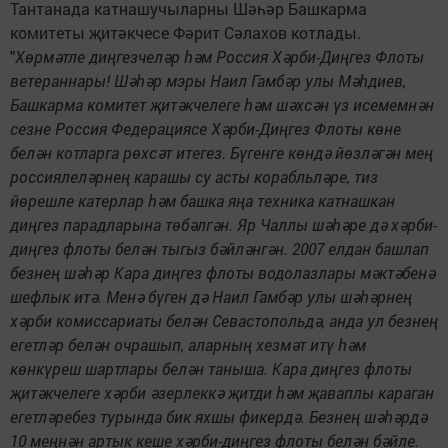
Тантанада катнашучыларны Шәһәр Башкарма
комитеты җитәкчесе Фәрит Сәлахов котлады.
"
Хөрмәтле диңгезчеләр һәм Россия Хәрби-Диңгез Флоты
ветераннары! Шәһәр мэры Наил Гамбәр улы Мәһдиев,
Башкарма комитет җитәкчелеге һәм шәхсән үз исемемнән
сезне Россия Федерациясе Хәрби-Диңгез Флоты көне
белән котларга рөхсәт итегез. Бүгенге көндә йөзләгән мең
россиялеләрнең карашы су асты корабльләре, тиз
йөрешле катерлар һәм башка яңа техника катнашкан
диңгез парадларына төбәлгән. Яр Чаллы шәһәре дә хәрби-
диңгез флоты белән тыгыз бәйләнгән. 2007 елдан башлап
безнең шәһәр Кара диңгез флоты водолазлары мәктәбенә
шефлык итә. Менә бүген дә Наил Гамбәр улы шәһәрнең
хәрби комиссариаты белән Севастопольдә, анда ул безнең
егетләр белән очрашып, аларның хезмәт итү һәм
көнкүреш шартлары белән таныша. Кара диңгез флоты
җитәкчелеге хәрби әзерлеккә җитди һәм җаваплы караган
егетләребез турында бик яхшы фикердә. Безнең шәһәрдә
10 меңнән артык кеше хәрби-диңгез флоты белән бәйле.