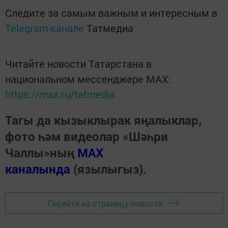
Следите за самым важным и интересным в
Telegram-канале
Татмедиа
Читайте новости Татарстана в
национальном мессенджере MАХ:
https://max.ru/tatmedia
Тагы да кызыклырак яңалыклар,
фото һәм видеолар «Шәһри
Чаллы»ның
MAX
каналында
(язылыгыз).
Перейти на страницу новости