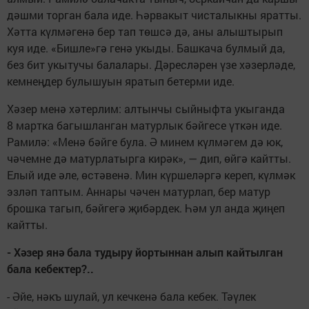
дәшми торган бала иде. Һәрвакыт чисталыкны яратты.
Хәтта күлмәгенә бер тап төшсә дә, аны алыштырып
куя иде. «Бишле»гә генә укыды. Башкача булмый да,
без бит укытучы балалары. Дәресләрен үзе хәзерләде,
кемнеңдер булышуын яратып бетерми иде.
Хәзер менә хәтерлим: алтынчы сыйныфта укыганда
8 мартка багышланган матурлык бәйгесе үткән иде.
Рамилә: «Менә бәйге була. Ә минем күлмәгем дә юк,
чәчемне дә матурлатырга кирәк», — дип, өйгә кайтты.
Елый иде әле, өстәвенә. Мин күршеләргә кереп, күлмәк
эзләп таптым. Аннары чәчен матурлап, бер матур
брошка тагып, бәйгегә җибәрдек. Һәм ул анда җиңеп
кайтты.
- Хәзер янә бала тудыру йортыннан алып кайтылган
бала кебектер?..
- Әйе, нәкъ шулай, ул кечкенә бала кебек. Тәүлек