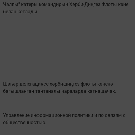
Чаллы" катеры командирын Хәрби-Диңгез Флоты көне
белән котлады.
Шәһәр делегациясе хәрби-диңгез флоты көненә
багышланган тантаналы чараларда катнашачак.
Управление информационной политики и по связям с
общественностью.