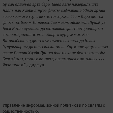
Бу сан елдан-ел арта бара. Быел язгы чакырылышта
Чаллыдан Хәрби-диңгез флоты сафларына 50дән артык
кеше хезмәт итәргә китте, төгәлрәге: 45е – Кара диңгез
флотына, 6сы – Төньякка, 1се – Балтийскийга. Шулай ук
Бөек Ватан сугышында катнашкан флот ветераннарын
котларга рөхсәт итегез. Аларга зур рәхмәт. Без
Ватаныбызның диңгез чикләрен саклаганда һәлак
булучыларны да онытмаска тиеш. Хөрмәтле диңгезчеләр,
сезне Россия Хәрби-Диңгез Флоты көне белән котлыйм.
Сезгә бәхет, гаилә иминлеге, сәламәтлек һәм тыныч күк
йөзе телим!
" ,- диде ул.
Управление информационной политики и по связям с
общественностью.