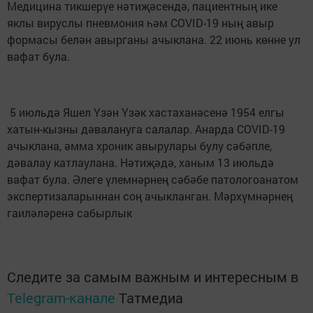
Медицина тикшерүе нәтиҗәсендә, пациентның ике
яклы вируслы пневмония һәм COVID-19 ның авыр
формасы белән авырганы ачыклана. 22 июнь көнне ул
вафат була.
5 июльдә Яшел Үзән Үзәк хастаханәсенә 1954 елгы
хатын-кызны дәвалануга салалар. Анарда COVID-19
ачыклана, әмма хроник авырулары булу сәбәпле,
дәвалау катлаулана. Нәтиҗәдә, ханым 13 июльдә
вафат була. Әлеге үлемнәрнең сәбәбе патологоанатом
экспертизаларыннан соң ачыкланган. Мәрхүмнәрнең
гаиләләренә сабырлык
Следите за самым важным и интересным в
Telegram-канале
Татмедиа