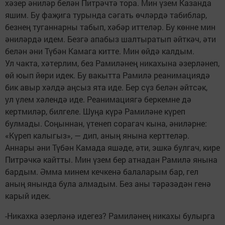
хәзер әниләр белән Питрәчтә тора. Мин үзем Казанда
яшим. Бу фаҗига турында сәгать өчләрдә табиблар,
безнең туганнарны табып, хәбәр иттеләр. Бу көнне мин
әниләрдә идем. Безгә апабыз шалтыратып әйткәч, әти
белән әни Түбән Камага китте. Мин өйдә калдым.
Ул чакта, хәтерлим, без Рамиләнең никахына әзерләнеп,
өй юып йөри идек. Бу вакытта Рамилә реанимациядә
бик авыр хәлдә аңсыз ята иде. Бер сүз белән әйтсәк,
ул үлем хәлендә иде. Реанимациягә беркемне дә
кертмиләр, билгеле. Шуңа күрә Рамиләне күреп
булмады. Соңыннан, үтенеп сорагач кына, әниләрне:
«Күреп калыгыз», — дип, аның янына керттеләр.
Аннары әни Түбән Камада яшәде, әти, эшкә булгач, кире
Питрәчкә кайтты. Мин үзем бер атнадан Рамилә янына
бардым. Әмма минем кечкенә балаларым бар, гел
аның янында була алмадым. Без аны тәрәзәдән генә
карый идек.
-Никахка әзерләнә идегез? Рамиләнең никахы булырга