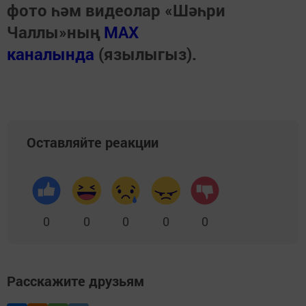
фото һәм видеолар «Шәһри
Чаллы»ның
MAX
каналында
(язылыгыз).
Оставляйте реакции
0
0
0
0
0
Расскажите друзьям