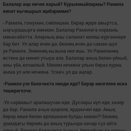
Балалар аңа ничек карый? Курыкмыйлармы? Рамилә
кинәт кычкырып җибәрмиме?
- Рамилә, гомумән, сөйләшми. Берәр җире авыртса,
ыңгырашырга мөмкин. Балалар Рамиләгә нормаль
мөнәсәбәттә. Аларның аны сәламәт килеш күргәннәре
бар бит. Ул алар өчен дә, безнең өчен дә һаман шул
ук Рамилә. Энемнең кызына ике яшь. Ул Рамиләнең
өстенә дә менеп утыра ала. Балалар аның белән уйный,
аны үбә, кочаклый. Минем кечкенә улым бераз курка,
әмма ул әле кечкенә. Үскәч, ул да аңлар.
-Рамилә үзе балачакта нинди иде? Берәр мизгелне искә
төшерегезче.
-Ул һәрвакыт аралашучан иде. Дуслары күп иде, хәзер
дә бар. Рамилә ачык күңелле, ярдәмчел иде. Аның
берәр кеше белән әрләшкәне булды микән?! Безнең
урамдагы беркем дә аның турында начар сүз әйтә
алмый. Рамилә балачакта тыныч, беркайчан да каршы