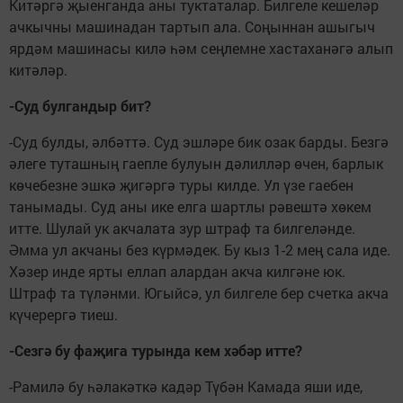
Китәргә җыенганда аны туктаталар. Билгеле кешеләр
ачкычны машинадан тартып ала. Соңыннан ашыгыч
ярдәм машинасы килә һәм сеңлемне хастаханәгә алып
китәләр.
-Суд булгандыр бит?
-Суд булды, әлбәттә. Суд эшләре бик озак барды. Безгә
әлеге туташның гаепле булуын дәлилләр өчен, барлык
көчебезне эшкә җигәргә туры килде. Ул үзе гаебен
танымады. Суд аны ике елга шартлы рәвештә хөкем
итте. Шулай ук акчалата зур штраф та билгеләнде.
Әмма ул акчаны без күрмәдек. Бу кыз 1-2 мең сала иде.
Хәзер инде ярты еллап алардан акча килгәне юк.
Штраф та түләнми. Югыйсә, ул билгеле бер счетка акча
күчерергә тиеш.
-Сезгә бу фаҗига турында кем хәбәр итте?
-Рамилә бу һәлакәткә кадәр Түбән Камада яши иде,