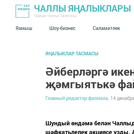
ЧАЛЛЫ ЯҢАЛЫКЛАРЫ
"Шәһри Чаллы" газетасы
Язмыш
Шоу-бизнес
Сәламәтлек
ЯҢАЛЫКЛАР ТАСМАСЫ
Әйберләргә ике
җәмгыятькә фа
Главный редактор филиала,
14 декабрь
Шундый өндәмә белән Чаллыда
шәфкатьлелек акциясе узды. А