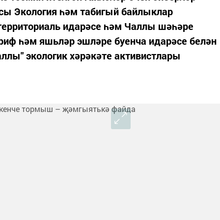
сы Экология һәм табигый байлыклар
ерриториаль идарәсе һәм Чаллы шәһәре
иф һәм яшьләр эшләре буенча идарәсе белән
Чаллы" экологик хәрәкәте активистлары