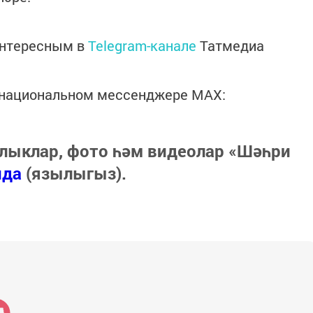
интересным в
Telegram-канале
Татмедиа
в национальном мессенджере MАХ:
лыклар, фото һәм видеолар «Шәһри
нда
(язылыгыз).