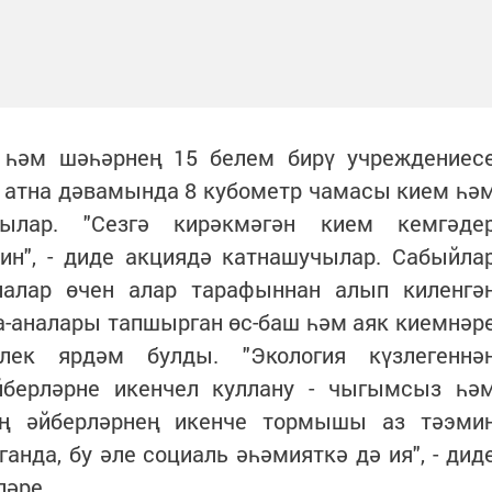
 һәм шәһәрнең 15 белем бирү учреждениес
н атна дәвамында 8 кубометр чамасы кием һә
ылар. "Сезгә кирәкмәгән кием кемгәде
", - диде акциядә катнашучылар. Сабыйла
лалар өчен алар тарафыннан алып киленгә
а-аналары тапшырган өс-баш һәм аяк киемнәр
рлек ярдәм булды. "Экология күзлегеннә
йберләрне икенчел куллану - чыгымсыз һә
ең әйберләрнең икенче тормышы аз тәэми
анда, бу әле социаль әһәмияткә дә ия", - дид
ләре.