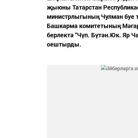
җыюны Татарстан Республика
министрлыгының Чулман буе т
Башкарма комитетының Мәгар
берлектә "Чүп. Бүтән.Юк. Яр 
оештырды.