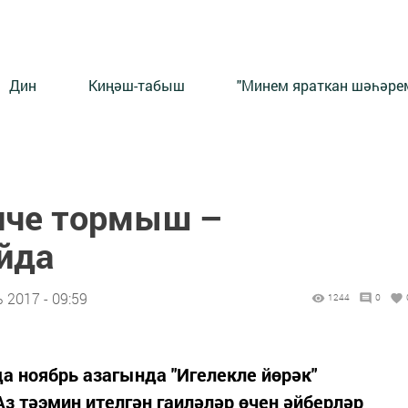
Дин
Киңәш-табыш
"Минем яраткан шәһәрем
нче тормыш –
йда
 2017 - 09:59
1244
0
 ноябрь азагында "Игелекле йөрәк"
з тәэмин ителгән гаиләләр өчен әйберләр