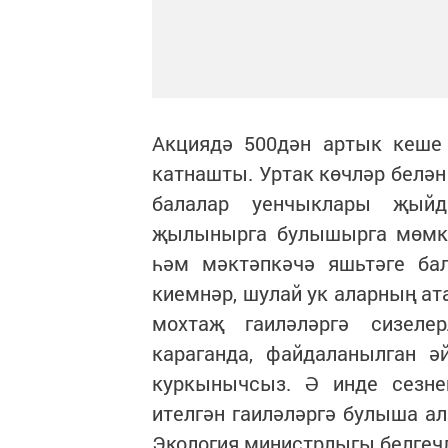
Акциядә 500дән артык кеше
катнашты. Уртак көчләр белә
балалар уенчыклары җыйд
җылынырга булышырга мөмкин
һәм мәктәпкәчә яшьтәге ба
киемнәр, шулай ук аларның ат
мохтаҗ гаиләләргә сизеле
караганда, файдаланылган ә
куркынычсыз. Ә инде сезн
ителгән гаиләләргә булыша алг
Экология министрлыгы белгеч