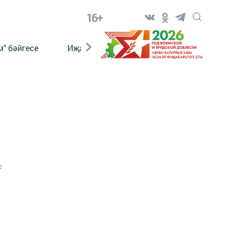
16+
" бәйгесе
Иҗат
Реклама
Онлайн язы
0