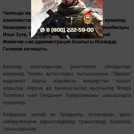
Чаллыда ишегалды бәйрәмнәре уза. 36нчы
комплекстагы бәйрәм чарасында мөхтәрәм кунаклар
башкарма комитет җитәкчесенең беренче урынбасары
Илья Зуев, ТР Дәүләт Советы депутаты Андрей
Фомичев һәм администрация башлыгы Искәндәр
Галимов катнашты.
Балалар ишегалдында рәхәтләнеп уйнадылар,
өлкәннәр Чаллы артистлары чыгышыннан, "Эврика"
мәдәният йорты әзерләгән концерттан ләззәт
алдылар. Аеруча да тамашачылар җырчылар Флера
Талипова һәм Гөлдания Хәйруллинаны алкышларга
күмделәр.
Бәйрәмдә шулай ук булдыклы осталарны, урам
себерүчеләрне хөрмәтләделәр, грамоталар, бүләкләр
тапшырдылар.