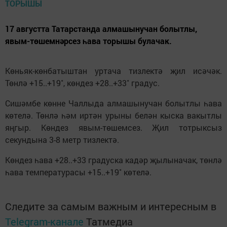
17 августта Татарстанда алмашынучан болытлы,
явым-төшемнәрсез һава торышы булачак.
Көньяк-көнбатыштан уртача тизлектә җил исәчәк.
Төнлә +15..+19˚, көндез +28..+33˚ градус.
Сишәмбе көнне Чаллыда алмашынучан болытлы һава
көтелә. Төнлә һәм иртән урыны белән кыска вакытлы
яңгыр. Көндез явым-төшемсез. Җил тотрыксыз
секундына 3-8 метр тизлектә.
Көндез һава +28..+33 градуска кадәр җылыначак, төнлә
һава температурасы +15..+19˚ көтелә.
Следите за самым важным и интересным в
Telegram-канале
Татмедиа