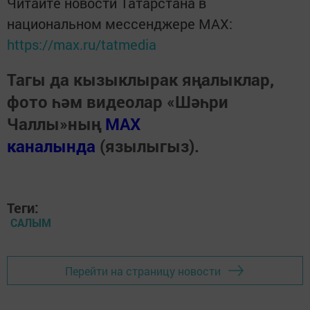
Читайте новости Татарстана в
национальном мессенджере MАХ:
https://max.ru/tatmedia
Тагы да кызыклырак яңалыклар,
фото һәм видеолар «Шәһри
Чаллы»ның
MAX
каналында
(язылыгыз).
Теги:
САЛЫМ
Перейти на страницу новости