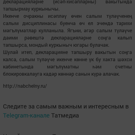
декларацияләрне (исәп-хисапларны) вакытында
тапшырмау куркынычы.
Икенче очракны исәпләү өчен салым түләүченең
салым дисциплинасы буенча өч ел эчендә тарихи
мәгълүматлар кулланыла. Ягъни, әгәр салым түләүче
даими рәвештә декларацияләрне соңга калып
тапшырса, мондый куркыныч югары булачак.
Шулай итеп, декларацияне тапшыру вакытын соңга
калса, салым түләүче икенче көнне үк бу хакта шәхси
кабинетында мәгълүматны һәм счетны
блокировкалауга кадәр көннәр санын күрә алачак.
http://nabchelny.ru/
Следите за самым важным и интересным в
Telegram-канале
Татмедиа