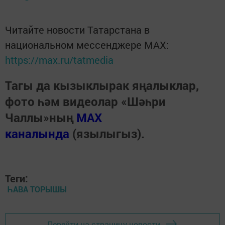
Читайте новости Татарстана в
национальном мессенджере MАХ:
https://max.ru/tatmedia
Тагы да кызыклырак яңалыклар,
фото һәм видеолар «Шәһри
Чаллы»ның
MAX
каналында
(язылыгыз).
Теги:
ҺАВА ТОРЫШЫ
Перейти на страницу новости