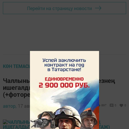
Перейти на страницу новости
КӨН ТЕМАСЫ
Чаллының 36 комплексында "Безнең
ишегалды" бәйрәме үтте
(+фоторепортаж)
автор,
17 август 2021 - 08:04
897
0
0