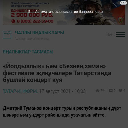
4
Автоматическое закрытие баннера через
ЧАЛЛЫ ЯҢАЛЫКЛАРЫ
16+
"Шәһри Чаллы" газетасы
ЯҢАЛЫКЛАР ТАСМАСЫ
«Йолдызлык» һәм «Безнең заман»
фестивале җиңүчеләре Татарстанда
бушлай концерт куя
ТАТАР-ИНФОРМ,
17 август 2021 - 10:33
744
0
0
Дмитрий Туманов концерт турын республиканың дүрт
шәһәре һәм ундүрт районында узачагын әйтте.