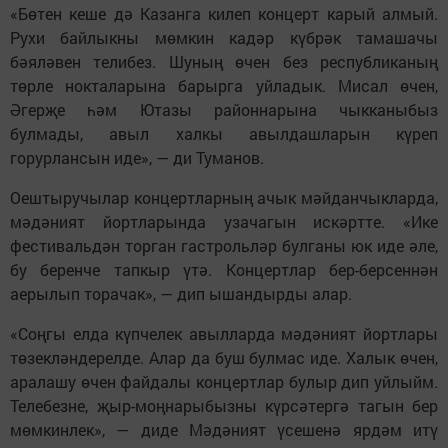
«Бөтен кеше дә Казанга килеп концерт карый алмый.
Рухи байлыкны мөмкин кадәр күбрәк тамашачы
бәяләвен телибез. Шуның өчен без республиканың
төрле нокталарына барырга уйладык. Мисал өчен,
Әгерҗе һәм Ютазы районнарына чыкканыбыз
булмады, авыл халкы авылдашларын күреп
горурлансын иде», — ди Туманов.
Оештыручылар концертларның ачык мәйданчыкларда,
мәдәният йортларында узачагын искәртте. «Ике
фестивальдән торган гастрольләр булганы юк иде әле,
бу беренче тапкыр үтә. Концертлар бер-берсеннән
аерылып торачак», — дип ышандырды алар.
«Соңгы елда күпчелек авылларда мәдәният йортлары
төзекләндерелде. Алар да буш булмас иде. Халык өчен,
аралашу өчен файдалы концертлар булыр дип уйлыйм.
Телебезне, җыр-моңнарыбызны күрсәтергә тагын бер
мөмкинлек», — диде Мәдәният үсешенә ярдәм итү