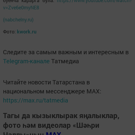
буенча карарга була:
https://www.youtube.com/watch?
v=Zve6e0myNE8
(nabchelny.ru)
Фото:
kwork.ru
Следите за самым важным и интересным в
Telegram-канале
Татмедиа
Читайте новости Татарстана в
национальном мессенджере MАХ:
https://max.ru/tatmedia
Тагы да кызыклырак яңалыклар,
фото һәм видеолар «Шәһри
Чаллы»ның
MAX