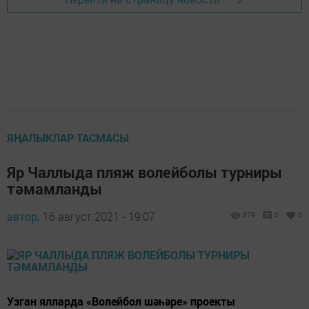
ЯҢАЛЫКЛАР ТАСМАСЫ
Яр Чаллыда пляж волейболы турниры
тәмамланды
автор,
16 август 2021 - 19:07
879
0
0
Узган ялларда «Волейбол шәһәре» проекты