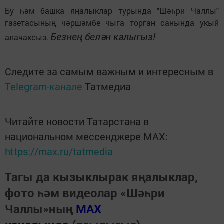
Бу һәм башка яңалыклар турында "Шәһри Чаллы"
газетасының чәршәмбе чыга торган санында укый
Безнең белән калыгыз!
алачаксыз.
Следите за самым важным и интересным в
Telegram-канале
Татмедиа
Читайте новости Татарстана в
национальном мессенджере MАХ:
https://max.ru/tatmedia
Тагы да кызыклырак яңалыклар,
фото һәм видеолар «Шәһри
Чаллы»ның
MAX