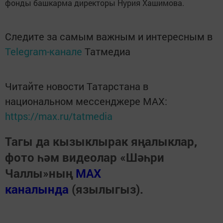
фонды башкарма директоры Нурия Хашимова.
Следите за самым важным и интересным в
Telegram-канале
Татмедиа
Читайте новости Татарстана в
национальном мессенджере MАХ:
https://max.ru/tatmedia
Тагы да кызыклырак яңалыклар,
фото һәм видеолар «Шәһри
Чаллы»ның
MAX
каналында
(язылыгыз).