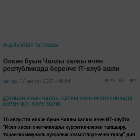
ЯҢАЛЫКЛАР ТАСМАСЫ
Өлкән буын Чаллы халкы өчен
республикада беренче IT-клуб эшли
автор,
17 август 2021 - 08:54
829
0
0
16 августта өлкән буын Чаллы халкы өчен ИТ-клубта
“Исәп-хисап счетчиклары күрсәткечләрен тапшыру,
торак-коммуналь хуҗалык хезмәтләре өчен түләү” дип