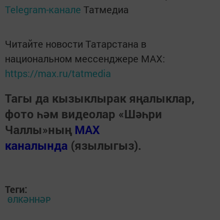
Telegram-канале
Татмедиа
Читайте новости Татарстана в
национальном мессенджере MАХ:
https://max.ru/tatmedia
Тагы да кызыклырак яңалыклар,
фото һәм видеолар «Шәһри
Чаллы»ның
MAX
каналында
(язылыгыз).
Теги:
ӨЛКӘННӘР