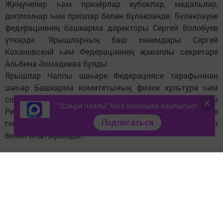
Җиңүчеләр һәм призёрлар кубоклар, медальләр,
дипломнар һәм призлар белән бүләкләнде. Бүләкләүне
федерациянең башкарма директоры Сергей Волобуев
үткәрде. Ярышларның баш хөкемдары Сергей
Кохановский һәм Федерациянең җаваплы секретаре
Альбина Әхмәдиева булды.
Ярышлар Чаллы шәһәре Федерациясе тарафыннан
шәһәр Башкарма комитетының физик культура һәм
спорт идарәсе, «Союз-Регион» ярдәмендә, Татарстан
"Шәһри Чаллы" MAX каналына язылыгыз!
Республикасы Чаллы шәһәре Волейбол федерациясе
Подписаться
генераль директоры Андрей Ляпунов башлангычы
белән оештырылды.
Фото: http://nabchelny.ru/
Следите за самым важным и интересным в
Telegram-канале
Татмедиа