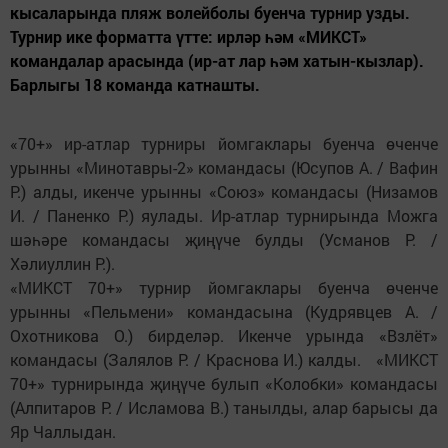
кысаларында пляж волейболы буенча турнир узды.
Турнир ике форматта үтте: ирләр һәм «МИКСТ»
командалар арасында (ир-ат лар һәм хатын-кызлар).
Барлыгы 18 команда катнашты.
«70+» ир-атлар турниры йомгаклары буенча өченче
урынны «Минотавры-2» командасы (Юсупов А. / Вафин
Р.) алды, икенче урынны «Союз» командасы (Низамов
И. / Паненко Р.) яулады. Ир-атлар турнирында Можга
шәһәре командасы җиңүче булды (Усманов Р. /
Хәлиуллин Р.).
«МИКСТ 70+» турнир йомгаклары буенча өченче
урынны «Пельмени» командасына (Кудрявцев А. /
Охотникова О.) бирделәр. Икенче урында «Взлёт»
командасы (Залялов Р. / Краснова И.) калды. «МИКСТ
70+» турнирында җиңүче булып «Колобки» командасы
(Алпитаров Р. / Исламова В.) танылды, алар барысы да
Яр Чаллыдан.