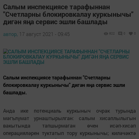
Салым инспекциясе тарафыннан
"Счетларны блокировкалау куркынычы"
дигән яңа сервис эшли башлады
автор,
17 август 2021 - 09:45
822
0
0
Салым инспекциясе тарафыннан "Счетларны
блокировкалау куркынычы" дигән яңа сервис эшли
башлады.
Анда ике потенциаль куркыныч очрак турында
мәгълүмат урнаштырылган: салым хисаплылыгын
вакытында тапшырмаган өчен исәп-хисап
операцияләрен туктатып тору куркынычы; киләчәктә