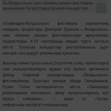
«Созвездие-Йолдызлык» фестиваль хәрәкәтенең
генераль продюсеры Дмитрий Туманов « Йолдызлык»
һәм «Безнең заман» фестивальләре җиңүчеләре,
лауреатлары 4-18 сентябрьдә иҗади турга чыгуын
әйтте. Түләүсез концертлар республиканың дүрт
шәһәре һәм ундүрт районында куелачак.
Яшьләр министрлыгының Стратегик үсеш, проектларга
һәм инициативаларга ярдәм итү бүлеге җитәкчесе
Динар Хафизов концертларда «Йолдызлык»
фестиваленең Гран-при ияләре Айдар Сөләйманов,
Рүзил Гатин катнашачагын әйтте. «Тамашада
районнардан катнашып, җиңү яулаучыларның күп
булуы сөендерә», — диде ул «Татар-
информ»да матбугат очрашуында.