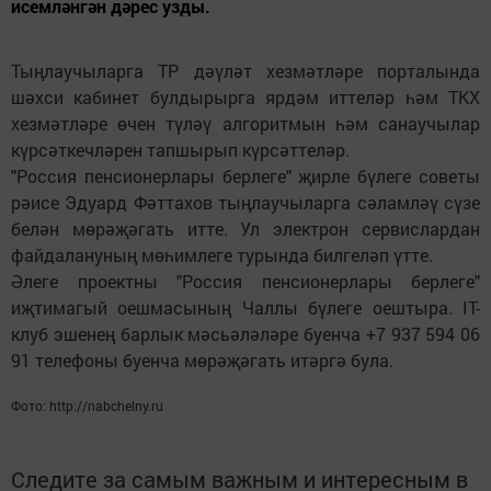
исемләнгән дәрес узды.
Тыңлаучыларга ТР дәүләт хезмәтләре порталында
шәхси кабинет булдырырга ярдәм иттеләр һәм ТКХ
хезмәтләре өчен түләү алгоритмын һәм санаучылар
күрсәткечләрен тапшырып күрсәттеләр.
"Россия пенсионерлары берлеге" җирле бүлеге советы
рәисе Эдуард Фәттахов тыңлаучыларга сәламләү сүзе
белән мөрәҗәгать итте. Ул электрон сервислардан
файдалануның мөһимлеге турында билгеләп үтте.
Әлеге проектны "Россия пенсионерлары берлеге"
иҗтимагый оешмасының Чаллы бүлеге оештыра. IT-
клуб эшенең барлык мәсьәләләре буенча +7 937 594 06
91 телефоны буенча мөрәҗәгать итәргә була.
Фото: http://nabchelny.ru
Следите за самым важным и интересным в