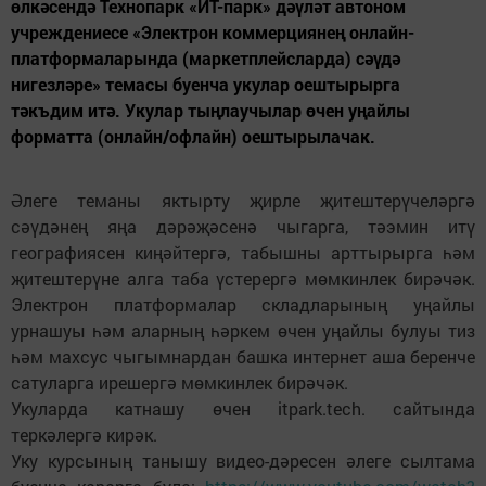
өлкәсендә Технопарк «ИТ-парк» дәүләт автоном
учреждениесе «Электрон коммерциянең онлайн-
платформаларында (маркетплейсларда) сәүдә
нигезләре» темасы буенча укулар оештырырга
тәкъдим итә. Укулар тыңлаучылар өчен уңайлы
форматта (онлайн/офлайн) оештырылачак.
Әлеге теманы яктырту җирле җитештерүчеләргә
сәүдәнең яңа дәрәҗәсенә чыгарга, тәэмин итү
географиясен киңәйтергә, табышны арттырырга һәм
җитештерүне алга таба үстерергә мөмкинлек бирәчәк.
Электрон платформалар складларының уңайлы
урнашуы һәм аларның һәркем өчен уңайлы булуы тиз
һәм махсус чыгымнардан башка интернет аша беренче
сатуларга ирешергә мөмкинлек бирәчәк.
Укуларда катнашу өчен itpark.tech. сайтында
теркәлергә кирәк.
Уку курсының танышу видео-дәресен әлеге сылтама