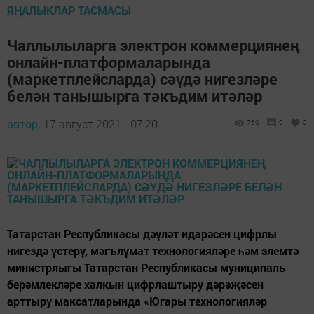
ЯҢАЛЫКЛАР ТАСМАСЫ
Чаллылыларга электрон коммерциянең
онлайн-платформаларында
(маркетплейсларда) сәүдә нигезләре
белән танышырга тәкъдим итәләр
автор,
17 август 2021 - 07:20
760
0
0
Татарстан Республикасы дәүләт идарәсен цифрлы
нигездә үстерү, мәгълүмат технологияләре һәм элемтә
министрлыгы Татарстан Республикасы муниципаль
берәмлекләре халкын цифрлаштыру дәрәҗәсен
арттыру максатларында «Югары технологияләр