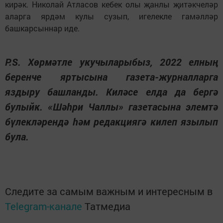
кирәк. Николай Атласов кебек олы җанлы җитәкчеләр
аларга ярдәм кулы сузып, игелекле гамәлләр
башкарсыннар иде.
P.S. Хөрмәтле укучыларыбыз, 2022 елның
беренче яртысына газета-журналларга
яздыру башланды. Киләсе елда да бергә
булыйк. «Шәһри Чаллы» газетасына элемтә
бүлекләрендә һәм редакциягә килеп язылып
була.
Следите за самым важным и интересным в
Telegram-канале
Татмедиа