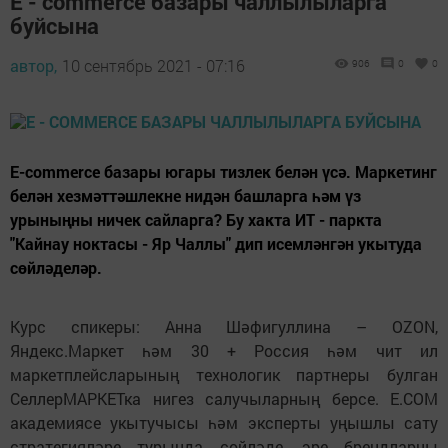
Е - сommerce базары чаллылыларга
буйсына
автор,
10 сентябрь 2021 - 07:16
906
0
0
E-commerce базары югары тизлек белән үсә. Маркетинг
белән хезмәттәшлекне нидән башларга һәм үз
урыныңны ничек сайларга? Бу хакта ИТ - паркта
"Кайнау ноктасы - Яр Чаллы" дип исемләнгән укытуда
сөйләделәр.
Курс спикеры: Анна Шәфигуллина – OZON,
Яндекс.Маркет һәм 30 + Россия һәм чит ил
маркетплейсларының технологик партнеры булган
СеллерМАРКЕТка нигез салучыларның берсе. E.COM
академиясе укытучысы һәм эксперты уңышлы сату
стратегияләре турында сөйләде, эре брендларны