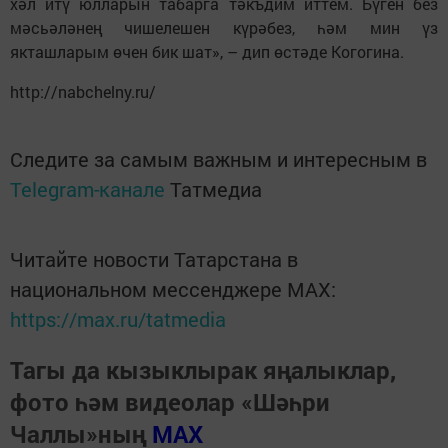
хәл итү юлларын табарга тәкъдим иттем. Бүген без
мәсьәләнең чишелешен күрәбез, һәм мин үз
якташларым өчен бик шат», – дип өстәде Когогина.
http://nabchelny.ru/
Следите за самым важным и интересным в
Telegram-канале
Татмедиа
Читайте новости Татарстана в
национальном мессенджере MАХ:
https://max.ru/tatmedia
Тагы да кызыклырак яңалыклар,
фото һәм видеолар «Шәһри
Чаллы»ның
MAX