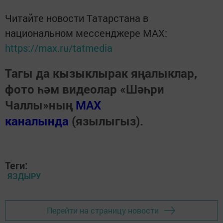
Читайте новости Татарстана в
национальном мессенджере MАХ:
https://max.ru/tatmedia
Тагы да кызыклырак яңалыклар,
фото һәм видеолар «Шәһри
Чаллы»ның
MAX
каналында
(язылыгыз).
Теги:
ЯЗДЫРУ
Перейти на страницу новости