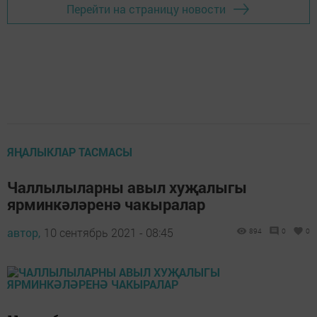
Перейти на страницу новости
ЯҢАЛЫКЛАР ТАСМАСЫ
Чаллылыларны авыл хуҗалыгы
ярминкәләренә чакыралар
автор,
10 сентябрь 2021 - 08:45
894
0
0