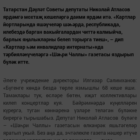
Татарстан Дәүләт Советы депутаты Николай Атласов
ярдәмгә мохтаҗ кешеләргә даими ярдәм итә. «Картлар
йортларында яшәүчеләр шәһәрдә, республикада,
илебездә барган вакыйгалардан читтә калмыйча,
барлык яңалыкларны белеп торырга тиеш», – дип
«Картлар һәм инвалидлар интернаты»нда
тәрбияләнүчеләргә «Шәһри Чаллы» газетасы яздырып
бүләк итте.
Әлеге учреждение директоры Илгизәр Сәлимханов:
«Бүгенге көндә бездә төрле язмышлы 68 кеше яши.
Тамаклары тук, өсләре бөтен, иҗат коллективлары
килеп концертлар куя. Бәйрәмнәрдә күңелләрен
күрергә, туган көннәренә үзләре теләгән бүләкне
бирергә тырышабыз. Депутат Николай Атласов бүләге
– «Шәһри Чаллы» газетасын өлкәнрәк яшьтәгеләр
яратып укый. Без аңа да, эчтәлекле газета нәшер итүче