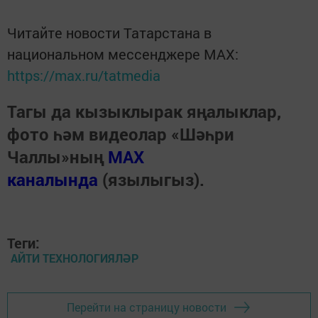
Читайте новости Татарстана в
национальном мессенджере MАХ:
https://max.ru/tatmedia
Тагы да кызыклырак яңалыклар,
фото һәм видеолар «Шәһри
Чаллы»ның
MAX
каналында
(язылыгыз).
Теги:
АЙТИ ТЕХНОЛОГИЯЛӘР
Перейти на страницу новости