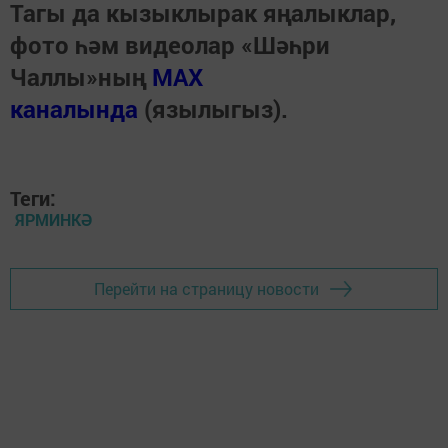
Тагы да кызыклырак яңалыклар,
фото һәм видеолар «Шәһри
Чаллы»ның
MAX
каналында
(язылыгыз).
Теги:
ЯРМИНКӘ
Перейти на страницу новости