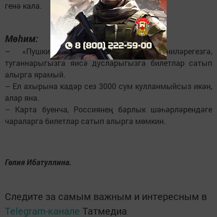
генә кала.
Мөһим:
– «Пушкин картасы» белән әти-әниләрегезгә,
туганнарыгызга яисә дусларыгызга билетлар сатып
алырга ярамый.
– Ел ахырына кадәр сез 3000 сум кулланмыйсыз икән,
алар яна.
– Карта буенча, Россиянең барлык шәһәрләрендәге
чараларга билетлар сатып алырга мөмкин.
Гөлия Ибатуллина.
Следите за самым важным и интересным в
Telegram-канале
Татмедиа