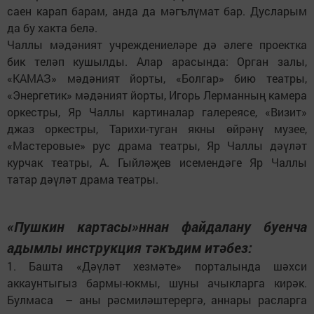
саен карап барам, анда да мәгълүмат бар. Дусларым
да бу хакта белә.
Чаллы мәдәният учреждениеләре дә әлеге проектка
бик теләп кушылды. Алар арасында: Орган залы,
«КАМАЗ» мәдәният йорты, «Болгар» бию театры,
«Энергетик» мәдәният йорты, Игорь Лерманның камера
оркестры, Яр Чаллы картиналар галереясе, «Визит»
джаз оркестры, Тарихи-туган якны өйрәнү музее,
«Мастеровые» рус драма театры, Яр Чаллы дәүләт
курчак театры, А. Гыйләҗев исемендәге Яр Чаллы
татар дәүләт драма театры.
«Пушкин картасы»ннан файдалану буенча
адымлы инструкция тәкъдим итәбез:
1. Башта «Дәүләт хезмәте» порталында шәхси
аккаунтыгыз бармы-юкмы, шуны ачыкларга кирәк.
Булмаса – аны рәсмиләштерергә, аннары расларга