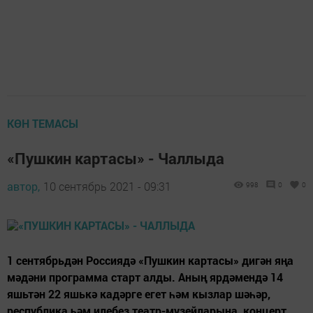
КӨН ТЕМАСЫ
«Пушкин картасы» - Чаллыда
автор,
10 сентябрь 2021 - 09:31
998
0
0
1 сентябрьдән Россиядә «Пушкин картасы» дигән яңа
мәдәни программа старт алды. Аның ярдәмендә 14
яшьтән 22 яшькә кадәрге егет һәм кызлар шәһәр,
республика һәм илебез театр-музейларына, концерт