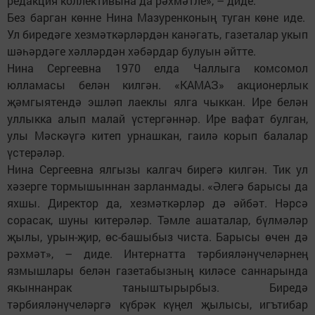
редакция коллективына да рәхмәтле», – диде.
Без барган көнне Нина Мазуренконың туган көне иде.
Ул биредәге хезмәткәрләрдән канәгать, газеталар укып
шәһәрдәге хәлләрдән хәбәрдар булуын әйтте.
Нина Сергеевна 1970 елда Чаллыга комсомол
юлламасы белән килгән. «КАМАЗ» акционерлык
җәмгыятендә эшләп лаеклы ялга чыккан. Ире белән
уллыкка алып малай үстергәннәр. Ире вафат булган,
улы Мәскәүгә китеп урнашкан, гаилә корып балалар
үстерәләр.
Нина Сергеевна ялгызы калгач бирегә килгән. Тик ул
хәзерге тормышыннан зарланмады. «Әлегә барысы да
яхшы. Директор да, хезмәткәрләр дә әйбәт. Нәрсә
сорасак, шуны китерәләр. Тәмле ашаталар, бүлмәләр
җылы, урын-җир, өс-башыбыз чиста. Барысы өчен дә
рәхмәт», – диде. Интернатта тәрбияләнүчеләрнең
язмышлары белән газетабызның киләсе саннарында
якыннанрак таныштырырбыз. Биредә
тәрбияләнүчеләргә күбрәк күңел җылысы, игътибар