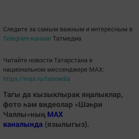
Следите за самым важным и интересным в
Telegram-канале
Татмедиа
Читайте новости Татарстана в
национальном мессенджере MАХ:
https://max.ru/tatmedia
Тагы да кызыклырак яңалыклар,
фото һәм видеолар «Шәһри
Чаллы»ның
MAX
каналында
(язылыгыз).