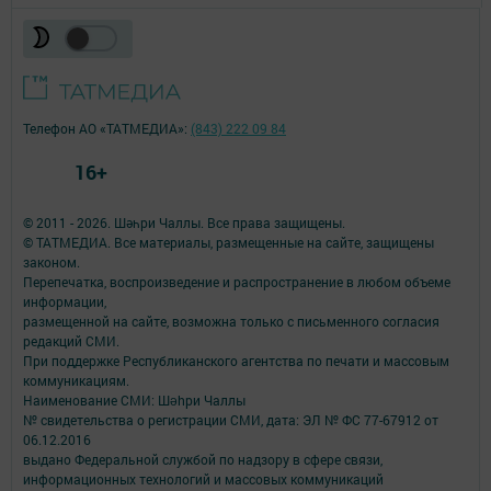
Телефон АО «ТАТМЕДИА»:
(843) 222 09 84
16+
© 2011 - 2026. Шәһри Чаллы. Все права защищены.
© ТАТМЕДИА. Все материалы, размещенные на сайте, защищены
законом.
Перепечатка, воспроизведение и распространение в любом объеме
информации,
размещенной на сайте, возможна только с письменного согласия
редакций СМИ.
При поддержке Республиканского агентства по печати и массовым
коммуникациям.
Наименование СМИ: Шəhри Чаллы
№ свидетельства о регистрации СМИ, дата: ЭЛ № ФС 77-67912 от
06.12.2016
выдано Федеральной службой по надзору в сфере связи,
информационных технологий и массовых коммуникаций