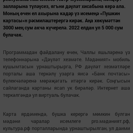
залларына түләүсез, ягъни дәүләт хисабына керә ала.
Моның өчен ел ахырына кадәр үз исемеңә «Пушкин
картасы»н рәсмиләштерергә кирәк. Аңа хөкүмәттән
3000 мең сум акча күчерелә. 2022 елдан ул 5 000 сум
булачак.
Программадан файдалану өчен, Чаллы яшьләренә үз
телефоннарына «Дәүләт хезмәте. Мәдәният» мобиль
кушымтасын урнаштырырга, РФ дәүләт хезмәтләре
порталы аша теркәлү узарга яисә «Банк почтасы»
бүлекчәләренә мөрәҗәгать итәргә кирәк. Соңгысын
сайлаганда картаны ясап ук бирәләр. Интернет аша
теркәлгәндә ул виртуаль булачак.
Карта ярдәмендә, бушка керергә мөмкин булган
мәдәни чаралар исемлеге pro.мәдәният.рф,
культура.рф порталларында урнаштырылган, ул даими