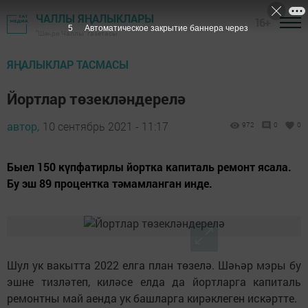
ЧАЛЛЫ ЯҢАЛЫКЛАРЫ
16+
4
Автоматическое закрытие баннера через
"Шәһри Чаллы" газетасы
ЯҢАЛЫКЛАР ТАСМАСЫ
Йортлар төзекләндерелә
автор,
10 сентябрь 2021 - 11:17
972
0
0
Быел 150 күпфатирлы йортка капиталь ремонт ясала.
Бу эш 89 процентка тәмамланган инде.
Шул ук вакытта 2022 елга план төзелә. Шәһәр мэры бу
эшне тизләтеп, киләсе елда да йортларга капиталь
ремонтны май аенда ук башларга кирәклеген искәртте.