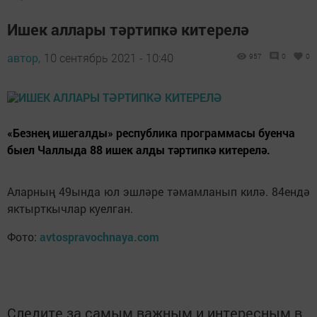
Ишек аллары тәртипкә китерелә
автор,
10 сентябрь 2021 - 10:40
957
0
0
«Безнең ишегалды» республика программасы буенча
быел Чаллыда 88 ишек алды тәртипкә китерелә.
Аларның 49ында юл эшләре тәмамланып килә. 84ендә
яктырткычлар куелган.
Фото:
avtospravochnaya.com
Следите за самым важным и интересным в