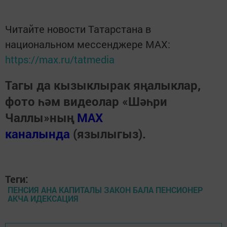
Читайте новости Татарстана в
национальном мессенджере MАХ:
https://max.ru/tatmedia
Тагы да кызыклырак яңалыклар,
фото һәм видеолар «Шәһри
Чаллы»ның
MAX
каналында
(язылыгыз).
Теги:
ПЕНСИЯ АНА КАПИТАЛЫ ЗАКОН БАЛА ПЕНСИОНЕР
АКЧА ИДЕКСАЦИЯ