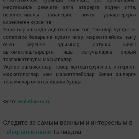
мөстәкыйль рәвештә алга этәрергә ярдәм итте,
перспективалы юнәлешне ничек үзләштерергә
кирәклеген күрсәтте.
Чара барышында аңлатылачак төп темалар булды: e-
commerce базарына күзәтү ясау, маркетплейска чыгу
өчен беренче адымнар, сатуны ничек
автоматлаштырырга, яшь сатучыларга очрый
торганкатлаулы мәсьәләләр.
Укулар эшмәкәрләр, товар җитештерүчеләр, интернет-
маркетологлар һәм маркетплейслар белән эшләргә
теләүчеләр өчен файдалы булды.
Фото:
evolution-ru.ru
Следите за самым важным и интересным в
Telegram-канале
Татмедиа