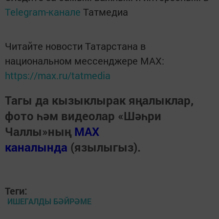
Telegram-канале
Татмедиа
Читайте новости Татарстана в
национальном мессенджере MАХ:
https://max.ru/tatmedia
Тагы да кызыклырак яңалыклар,
фото һәм видеолар «Шәһри
Чаллы»ның
MAX
каналында
(язылыгыз).
Теги:
ИШЕГАЛДЫ БӘЙРӘМЕ