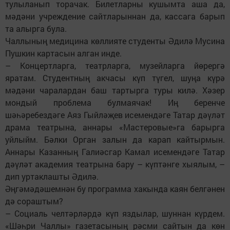
тулыланып торачак. Билетларны кушымта аша да,
мәдәни учреждение сайтларыннан да, кассага барып
та алырга була.
Чаллының медицина көллияте студенты Әдилә Мусина
Пушкин картасын алган инде.
– Концертларга, театрларга, музейларга йөрергә
яратам. Студентның акчасы күп түгел, шуңа күрә
мәдәни чаралардан баш тартырга туры килә. Хәзер
мондый проблема булмаячак! Иң беренче
шәһәребездәге Аяз Гыйләҗев исемендәге Татар дәүләт
драма театрына, аннары «Мастеровые»га барырга
уйлыйм. Бәлки Орган залын да карап кайтырмын.
Аннары Казанның Галиәсгар Камал исемендәге Татар
дәүләт академия театрына бару – күптәнге хыялым, –
дип уртаклашты Әдилә.
Әңгәмәдәшемнән бу программа хакында каян белгәнен
дә сораштым?
– Социаль челтәрләрдә күп яздылар, шуннан күрдем.
«Шәһри Чаллы» газетасының рәсми сайтын да көн