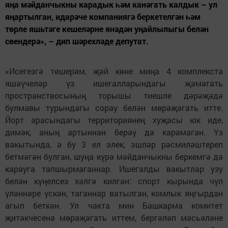
яңа мәйданчыкны карадык һәм канәгать калдык – ул
яңартылган, идарәче компаниягә беркетелгән һәм
төрле яшьтәге кешеләрне янәдән уңайлылыгы белән
сөендерә», – дип шәрехләде депутат.
«Исегезгә төшерәм, җәй көне миңа 4 комплекста
яшәүчеләр үз ишегалларындагы җәмәгать
пространствосының торышы тиешле дәрәҗәдә
булмавы турындагы сорау белән мөрәҗәгать итте.
Йорт арасындагы территориянең хуҗасы юк иде,
димәк, аның артыннан берәү дә карамаган. Үз
вакытында, ә бу 3 ел элек, эшләр рәсмиләштереп
бетмәгән булган, шуңа күрә мәйданчыкны беркемгә дә
карауга тапшырмаганнар. Ишегалды вакытлар узу
белән күңелсез хәлгә килгән: спорт кырында чүп
үләннәре үскән, таганнар ватылган, комлык яңгырдан
агып беткән. Ул чакта мин Башкарма комитет
җитәкчесенә мөрәҗәгать иттем, бергәләп мәсьәләне