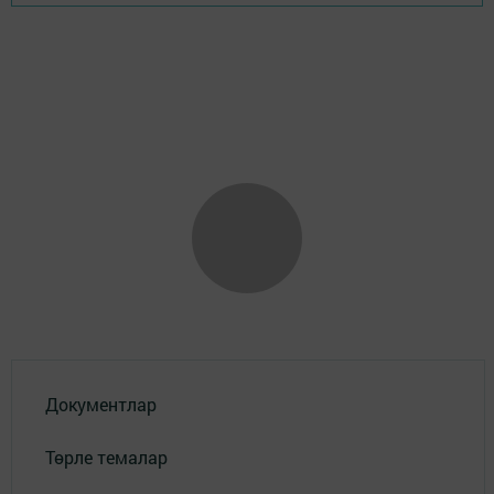
Документлар
Төрле темалар