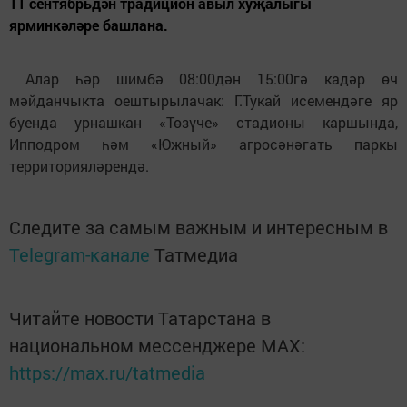
11 сентябрьдән традицион авыл хуҗалыгы
ярминкәләре башлана.
Алар һәр шимбә 08:00дән 15:00гә кадәр өч
мәйданчыкта оештырылачак: Г.Тукай исемендәге яр
буенда урнашкан «Төзүче» стадионы каршында,
Ипподром һәм «Южный» агросәнәгать паркы
территорияләрендә.
Следите за самым важным и интересным в
Telegram-канале
Татмедиа
Читайте новости Татарстана в
национальном мессенджере MАХ:
https://max.ru/tatmedia