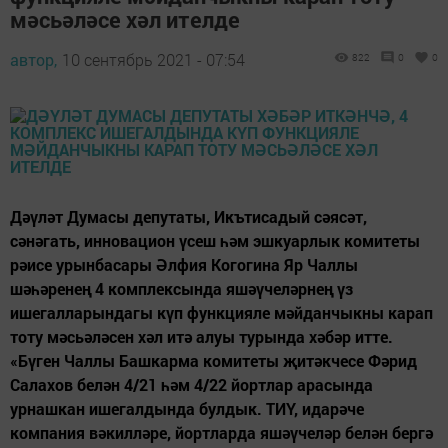
мәсьәләсе хәл ителде
автор,
10 сентябрь 2021 - 07:54
822
0
0
Дәүләт Думасы депутаты, Икътисадый сәясәт,
сәнәгать, инновацион үсеш һәм эшкуарлык комитеты
рәисе урынбасары Әлфия Когогина Яр Чаллы
шәһәренең 4 комплексында яшәүчеләрнең үз
ишегалларындагы күп функцияле мәйданчыкны карап
тоту мәсьәләсен хәл итә алуы турында хәбәр итте.
«Бүген Чаллы Башкарма комитеты җитәкчесе Фәрид
Салахов белән 4/21 һәм 4/22 йортлар арасында
урнашкан ишегалдында булдык. ТИҮ, идарәче
компания вәкилләре, йортларда яшәүчеләр белән бергә