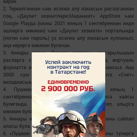
кирәк.
2. Теркәлгәннән һәм исәпкә алу язмасын раслаганнан
соң, «Дәүләт хезмәтләре.Мәдәният» AppStore һәм
Google Playда (моны 2021 елның 1 сентябреннән инде
эшләргә мөмкин) һәм «Дәүләт хезмәте» порталында
(логин һәм пароль) үз исәпкә алу язмасын кулланып,
аңа керергә мөмкин булачак.
3. Аннары сезне «Пушкин картасы» чыгарылышын
расларга сораячаклар. Шуннан соң, сез, виртуаль
форматта исемле картаның хуҗасы булачаксыз. Аңа
3000 сум күчереләчәк. Виртуаль карта «Счет»
вкладкасында кулланылачак.
4. Пушкин пластик картасын 2021 елның 1
сентябреннән «Почта Банк»ның теләсә кайсы
бүлегендә, паспорт яисә СНИЛС күрсәтеп, алырга
мөмкин булачак.
5. Аннары исә кайда барырга теләгән чараны сайлап
аласы була.
6. «Пушкин картасы«»н файдаланып, чараны түләргә