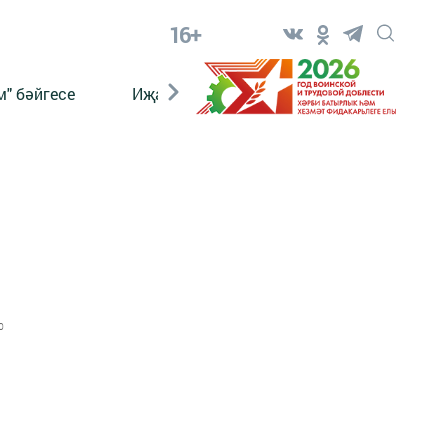
16+
" бәйгесе
Иҗат
Реклама
Онлайн язы
0