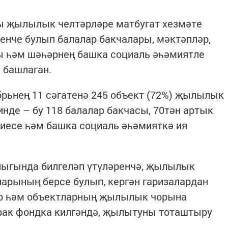
ы җылылык челтәрләре матбугат хезмәте
ренче булып балалар бакчалары, мәктәпләр,
ы һәм шәһәрнең башка социаль әһәмиятле
 башлаган.
рьнең 11 сәгатенә 245 объект (72%) җылылык
де – бу 118 балалар бакчасы, 70тән артык
иесе һәм башка социаль әһәмияткә ия
лыгында билгеләп үтүләренчә, җылылык
ларының берсе булып, кергән гаризалардан
ар һәм объектларның җылылык чорына
орак фондка килгәндә, җылытуны тоташтыру