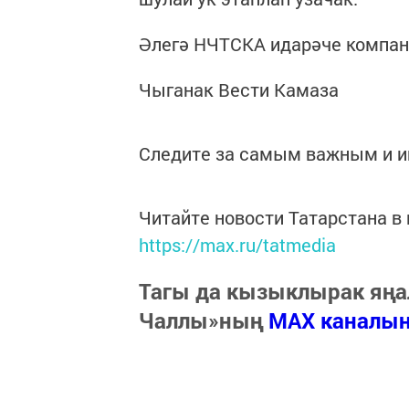
Әлегә НЧТСКА идарәче компан
Чыганак Вести Камаза
Следите за самым важным и 
Читайте новости Татарстана 
https://max.ru/tatmedia
Тагы да кызыклырак яңа
Чаллы»ның
MAX каналы