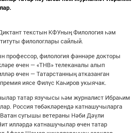
лар.
 Диктант текстын КФУның Филология һәм
титуты филологлары сайлый.
ын профессор, филология фәннәре докторы
кләре өчен — «ТНВ» телеканалы алып
лләр өчен — Татарстанның атказанган
премия иясе Филүс Каһиров укыячак.
чылар татар язучысы һәм журналист Ибраһим
клар. Россия төбәкләрендә катнашучыларга
к Ватан сугышы ветераны Нәби Дәүли
Чит илләрдә катнашучылар өчен татар
ст Афзал Шамов хикәяләреннән өзекләр