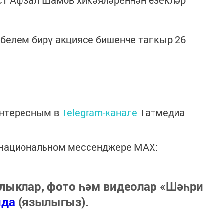
 белем бирү акциясе бишенче тапкыр 26
интересным в
Telegram-канале
Татмедиа
в национальном мессенджере MАХ:
лыклар, фото һәм видеолар «Шәһри
нда
(язылыгыз).