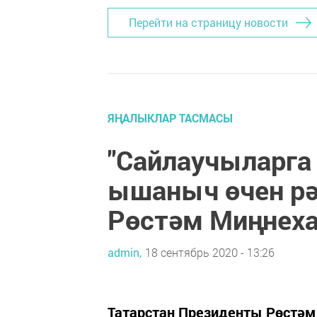
Перейти на страницу новости
ЯҢАЛЫКЛАР ТАСМАСЫ
"Сайлаучыларга
ышаныч өчен рә
Рөстәм Миңнех
admin,
18 сентябрь 2020 - 13:26
Татарстан Президенты Рөстәм