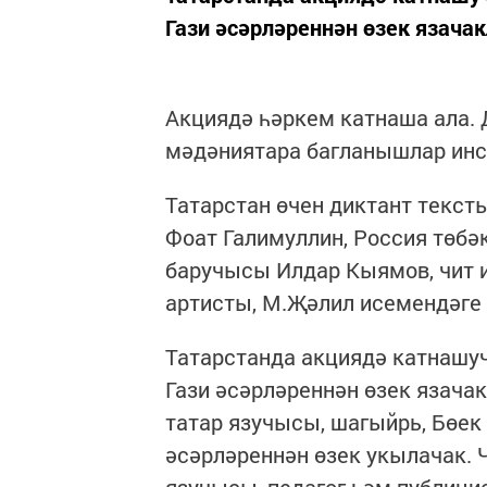
Гази әсәрләреннән өзек язачак
Акциядә һәркем катнаша ала.
мәдәниятара багланышлар инс
Татарстан өчен диктант текст
Фоат Галимуллин, Россия төбә
баручысы Илдар Кыямов, чит и
артисты, М.Җәлил исемендәге 
Татарстанда акциядә катнашу
Гази әсәрләреннән өзек язача
татар язучысы, шагыйрь, Бөе
әсәрләреннән өзек укылачак. 
язучысы, педагог һәм публици