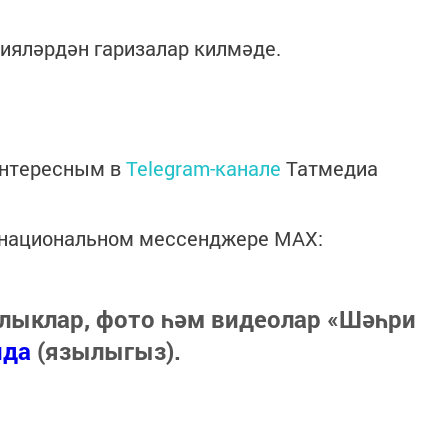
ияләрдән гаризалар килмәде.
интересным в
Telegram-канале
Татмедиа
в национальном мессенджере MАХ:
лыклар, фото һәм видеолар «Шәһри
нда
(язылыгыз).