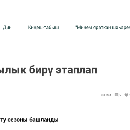
Дин
Киңәш-табыш
"Минем яраткан шәһәрем
лык бирү этаплап
945
0
ту сезоны башланды