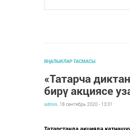
ЯҢАЛЫКЛАР ТАСМАСЫ
«Татарча дикта
бирү акциясе уз
admin,
18 сентябрь 2020 - 13:31
Татарстанда акциядә катнашу