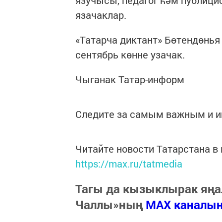
язачаклар.
«Татарча диктант» Бөтендөнья
сентябрь көнне узачак.
Чыганак Татар-информ
Следите за самым важным и 
Читайте новости Татарстана 
https://max.ru/tatmedia
Тагы да кызыклырак яңа
Чаллы»ның
MAX каналы