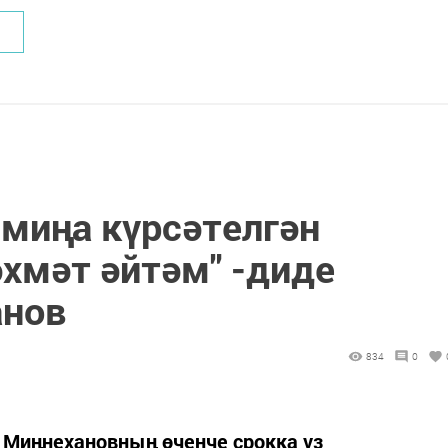
 миңа күрсәтелгән
хмәт әйтәм" -диде
анов
834
0
 Миңнехановның өченче срокка үз