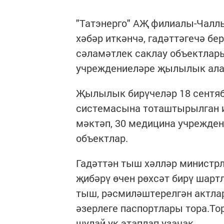
"Татэнерго" АҖ филиалы-Чалл
хәбәр иткәнчә, гадәттәгечә бе
сәламәтлек саклау объектлар
учреждениеләре җылылык ала
Җылылык бирүчеләр 18 сентяб
системасына тоташтырылган ин
мәктәп, 30 медицина учрежден
объектлар.
Гадәттән тыш хәлләр министр
җибәрү өчен рөхсәт бирү шарт
тыш, рәсмиләштерелгән актл
әзерлеге паспортлары тора.Т
шулай ук этаплап узачак.