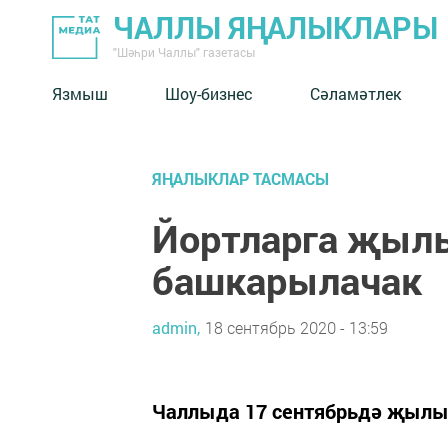
ЧАЛЛЫ ЯҢАЛЫКЛАРЫ
"Шәһри Чаллы" газетасы
Язмыш
Шоу-бизнес
Сәламәтлек
ЯҢАЛЫКЛАР ТАСМАСЫ
Йортларга җылы
башкарылачак
admin,
18 сентябрь 2020 - 13:59
Чаллыда 17 сентябрьдә җылы