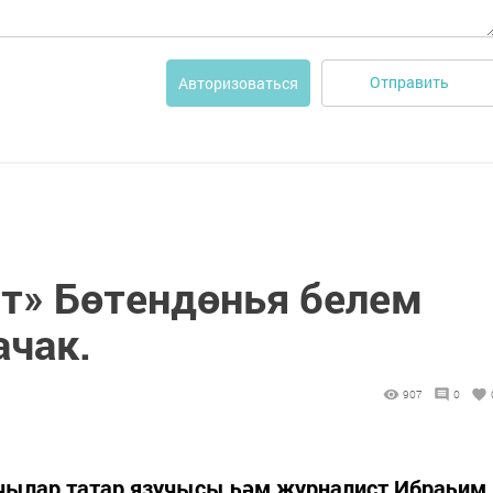
Отправить
Авторизоваться
нт» Бөтендөнья белем
ачак.
907
0
чылар татар язучысы һәм журналист Ибраһим