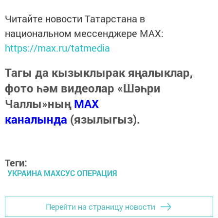
Читайте новости Татарстана в
национальном мессенджере MАХ:
https://max.ru/tatmedia
Тагы да кызыклырак яңалыклар,
фото һәм видеолар «Шәһри
Чаллы»ның
MAX
каналында
(язылыгыз).
Теги:
УКРАИНА МАХСУС ОПЕРАЦИЯ
Перейти на страницу новости