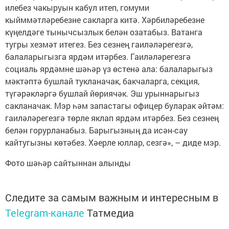
илебез чакыруын кабул итеп, гомуми
кыйммәтләребезне сакларга китә. Хәрбиләребезне
күңелдәге тынычсызлык белән озатабыз. Ватанга
тугры хезмәт итегез. Без сезнең гаиләләрегезгә,
балаларыгызга ярдәм итәрбез. Гаиләләрегезгә
социаль ярдәмне шәһәр үз өстенә ала: балаларыгыз
мәктәптә бушлай тукланачак, бакчаларга, секция,
түгәрәкләргә бушлай йөриячәк. Эш урыннарыгыз
сакланачак. Мэр һәм запастагы офицер буларак әйтәм:
гаиләләрегезгә төрле яклап ярдәм итәрбез. Без сезнең
белән горурланабыз. Барыгызның да исән-сау
кайтугызны көтәбез. Хәерле юллар, сезгә», – диде мэр.
Фото шәһәр сайтыннан алынды
Следите за самым важным и интересным в
Telegram-канале
Татмедиа