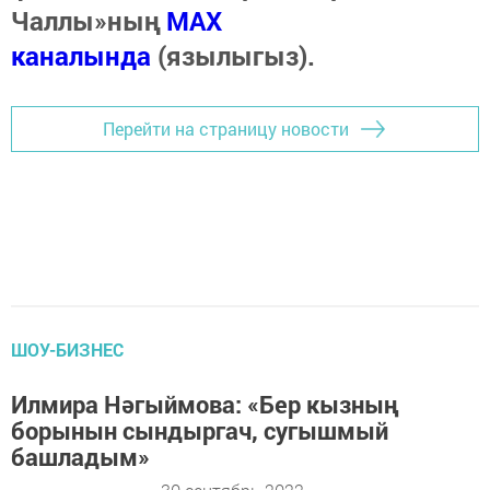
Чаллы»ның
MAX
каналында
(язылыгыз).
Перейти на страницу новости
ШОУ-БИЗНЕС
Илмира Нәгыймова: «Бер кызның
борынын сындыргач, сугышмый
башладым»