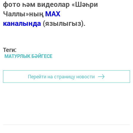
фото һәм видеолар «Шәһри
Чаллы»ның
MAX
каналында
(язылыгыз).
Теги:
МАТУРЛЫК БӘЙГЕСЕ
Перейти на страницу новости