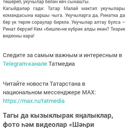
төшереп, укучылар белән көч сынашты.
Кагыйдәләр гади: Татар Малай мәктәп укучылары
командасына каршы чыга. Укучыларга да, Ринатка да
бер үк төрле сораулар бирелә. Укучылар алтау булса –
Ринат берүзе! Кем «бишле»не күбрәк алды икән? Тизрәк
видеоны кара!
Следите за самым важным и интересным в
Telegram-канале
Татмедиа
Читайте новости Татарстана в
национальном мессенджере MАХ:
https://max.ru/tatmedia
Тагы да кызыклырак яңалыклар,
фото һәм видеолар «Шәһри