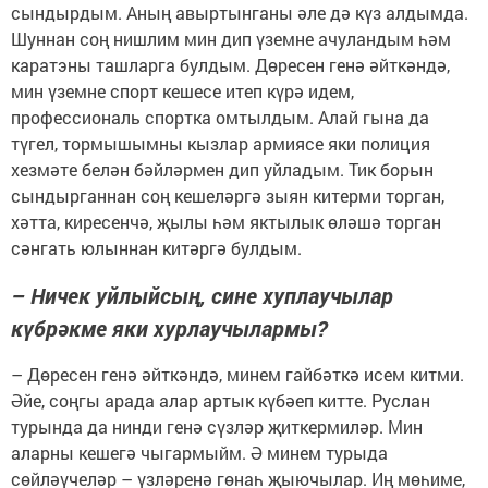
сындырдым. Аның авыртынганы әле дә күз алдымда.
Шуннан соң нишлим мин дип үземне ачуландым һәм
каратэны ташларга булдым. Дөресен генә әйткәндә,
мин үземне спорт кешесе итеп күрә идем,
профессиональ спортка омтылдым. Алай гына да
түгел, тормышымны кызлар армиясе яки полиция
хезмәте белән бәйләрмен дип уйладым. Тик борын
сындырганнан соң кешеләргә зыян китерми торган,
хәтта, киресенчә, җылы һәм яктылык өләшә торган
сәнгать юлыннан китәргә булдым.
– Ничек уйлыйсың, сине хуплаучылар
күбрәкме яки хурлаучылармы?
– Дөресен генә әйткәндә, минем гайбәткә исем китми.
Әйе, соңгы арада алар артык күбәеп китте. Руслан
турында да нинди генә сүзләр җиткермиләр. Мин
аларны кешегә чыгармыйм. Ә минем турыда
сөйләүчеләр – үзләренә гөнаһ җыючылар. Иң мөһиме,