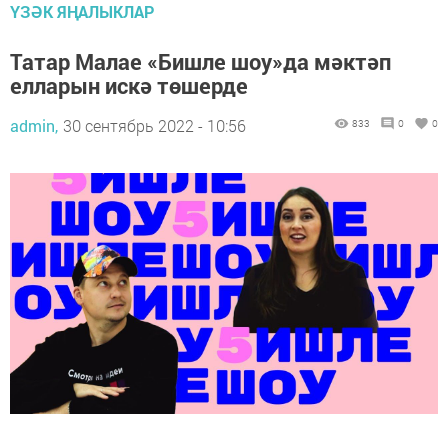
ҮЗӘК ЯҢАЛЫКЛАР
Татар Малае «Бишле шоу»да мәктәп
елларын искә төшерде
admin,
30 сентябрь 2022 - 10:56
833
0
0