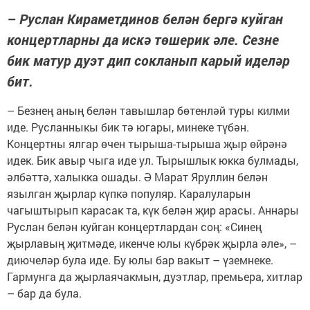
– Руслан Кираметдинов белән бергә куйган
концертларны да искә төшерик әле. Сезне
бик матур дуэт дип сокланып карый иделәр
бит.
– Безнең аның белән тавышлар бөтенләй туры килми
иде. Русланныкы бик тә югары, минеке түбән.
Концертны ялгар өчен тырыша-тырыша җыр өйрәнә
идек. Бик авыр чыга иде ул. Тырышлык юкка булмады,
әлбәттә, халыкка ошады. Ә Марат Яруллин белән
язылган җырлар күпкә популяр. Каралуларын
чагыштырып карасак та, күк белән җир арасы. Аннары
Руслан белән куйган концертлардан соң: «Синең
җырлавың җитмәде, икенче юлы күбрәк җырла әле», –
диючеләр була иде. Бу юлы бар вакыт – үземнеке.
Гармунга да җырлаячакмын, дуэтлар, премьера, хитлар
– бар да була.