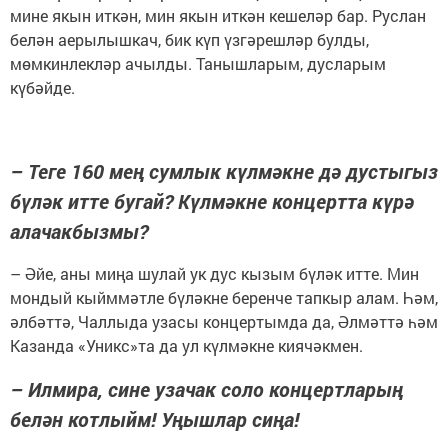
мине якын иткән, мин якын иткән кешеләр бар. Руслан
белән аерылышкач, бик күп үзгәрешләр булды,
мөмкинлекләр ачылды. Танышларым, дусларым
күбәйде.
– Теге 160 мең сумлык күлмәкне дә дустыгыз
бүләк итте бугай? Күлмәкне концертта күрә
алачакбызмы?
– Әйе, аны миңа шулай ук дус кызым бүләк итте. Мин
мондый кыйммәтле бүләкне беренче тапкыр алам. Һәм,
әлбәттә, Чаллыда узасы концертымда да, Әлмәттә һәм
Казанда «Уникс»та да ул күлмәкне киячәкмен.
– Илмира, сине узачак соло концертларың
белән котлыйм! Уңышлар сиңа!