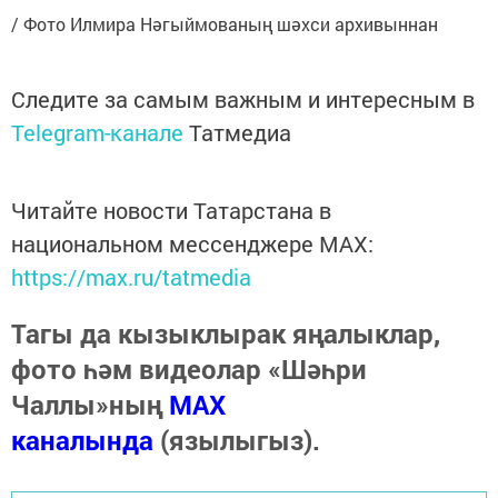
/ Фото Илмира Нәгыймованың шәхси архивыннан
Следите за самым важным и интересным в
Telegram-канале
Татмедиа
Читайте новости Татарстана в
национальном мессенджере MАХ:
https://max.ru/tatmedia
Тагы да кызыклырак яңалыклар,
фото һәм видеолар «Шәһри
Чаллы»ның
MAX
каналында
(язылыгыз).