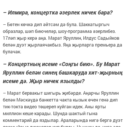
– Илмира, концертка әзерлек ничек бара?
– Бөтен көчкә дип әйтсәм дә була. Шаккатыргыч
образлар, шәп биючеләр, шоу-программа әзерлибез.
17ләп җыр керә аңа. Марат Яруллин, Илдус Садыйков
белән дуэт җырлаячакбыз. Яңа җырларга премьера да
булачак.
– Концертның исеме «Соңгы бию». Бу Марат
Яруллин белән синең башкаруда хит-җырның
исеме дә. Җыр ничек язылды?
– Марат бервакыт шигырь җибәрде. Аңарчы Яруллин
белән Мәскәүдә банкетта чакта кызык өчен генә дип
тик-токта видео төшереп куйган идек. Аны ярты
миллион кеше карады. Шунда шактый гына
комментарий да яздылар. Араларында нигә бергә дуэт
ясамыйсыз диючеләр күп булды. Чыннан да, нигә әле