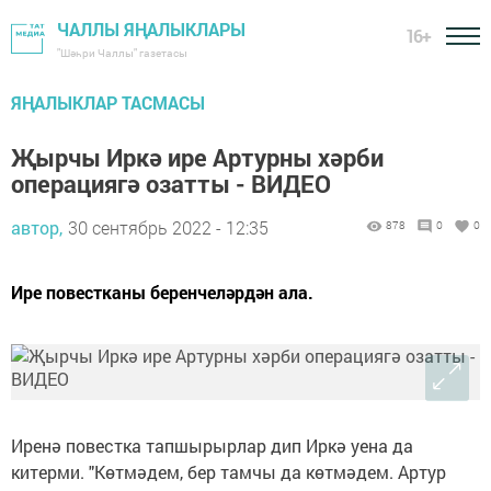
ЧАЛЛЫ ЯҢАЛЫКЛАРЫ
16+
"Шәһри Чаллы" газетасы
ЯҢАЛЫКЛАР ТАСМАСЫ
Җырчы Иркә ире Артурны хәрби
операциягә озатты - ВИДЕО
автор,
30 сентябрь 2022 - 12:35
878
0
0
Ире повестканы беренчеләрдән ала.
Иренә повестка тапшырырлар дип Иркә уена да
китерми. "Көтмәдем, бер тамчы да көтмәдем. Артур