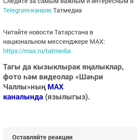
Следите за самым важным и интересным в
Telegram-канале
Татмедиа
Читайте новости Татарстана в
национальном мессенджере MАХ:
https://max.ru/tatmedia
Тагы да кызыклырак яңалыклар,
фото һәм видеолар «Шәһри
Чаллы»ның
MAX
каналында
(язылыгыз).
Оставляйте реакции