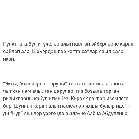
Пунктта кабул итүчеләр алып килгән әйберләрне карап,
сайлап ала. Шәһәрдәшләр хәтта хатлар язып сала
икән.
“Якты, “кычкырып торучы” төстәге киемнәр, срогы
чыккан һәм ачылган дарулар, тиз бозыла торган
ризыкларны кабул итмибез. Кирәк-яраклар исемлеге
бар. Шуннан карап алып килсәләр яхшы булыр иде”, -
ди “Нур” яшьләр үзәгендә эшләүче Алёна Абдуллина.