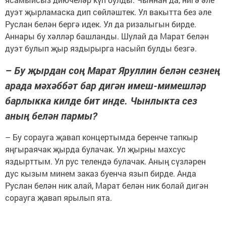
дуэт җырламаска дип сөйләштек. Ул вакытта без әле
Руслан белән бергә идек. Ул да ризалыгын бирде.
Аннары бу хәлләр башланды. Шулай да Марат белән
дуэт булып җыр яздырырга насыйп булды безгә.
– Бу җырдан соң Марат Яруллин белән сезнең
арада мәхәббәт бар дигән имеш-мимешләр
барлыкка килде бит инде. Чынлыкта сез
аның белән пармы?
– Бу сорауга җавап концертымда беренче тапкыр
яңгыраячак җырда булачак. Ул җырны махсус
яздырттым. Ул рус телендә булачак. Аның сүзләрен
дус кызым минем заказ буенча язып бирде. Анда
Руслан белән ник алай, Марат белән ник болай дигән
сорауга җавап ярылып ята.