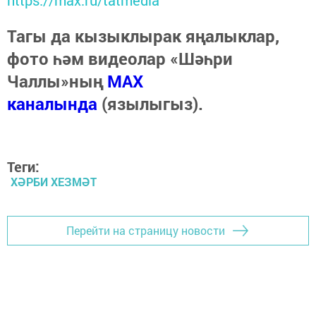
Тагы да кызыклырак яңалыклар,
фото һәм видеолар «Шәһри
Чаллы»ның
MAX
каналында
(язылыгыз).
Теги:
ХӘРБИ ХЕЗМӘТ
Перейти на страницу новости