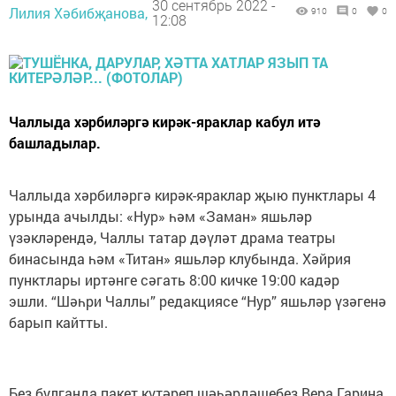
30 сентябрь 2022 -
Лилия Хәбибҗанова,
910
0
0
12:08
Чаллыда хәрбиләргә кирәк-яраклар кабул итә
башладылар.
Чаллыда хәрбиләргә кирәк-яраклар җыю пунктлары 4
урында ачылды: «Нур» һәм «Заман» яшьләр
үзәкләрендә, Чаллы татар дәүләт драма театры
бинасында һәм «Титан» яшьләр клубында. Хәйрия
пунктлары иртәнге сәгать 8:00 кичке 19:00 кадәр
эшли. “Шәһри Чаллы” редакциясе “Нур” яшьләр үзәгенә
барып кайтты.
Без булганда пакет күтәреп шәһәрдәшебез Вера Гарина