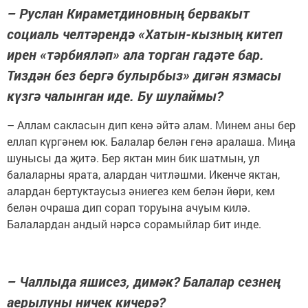
– Руслан Кираметдиновның бервакыт
социаль челтәрендә «Хатын-кызның китеп
ирен «тәрбияләп» ала торган гадәте бар.
Тиздән без бергә булырбыз» дигән язмасы
күзгә чалынган иде. Бу шулаймы?
– Аллам сакласын дип кенә әйтә алам. Минем аны бер
еллап күргәнем юк. Балалар белән генә аралаша. Миңа
шунысы да җитә. Бер яктан мин бик шатмын, ул
балаларны ярата, алардан читләшми. Икенче яктан,
алардан бертуктаусыз әниегез кем белән йөри, кем
белән очраша дип сорап торуына ачуым килә.
Балалардан андый нәрсә сорамыйлар бит инде.
– Чаллыда яшисез, димәк? Балалар сезнең
аерылуны ничек кичерә?