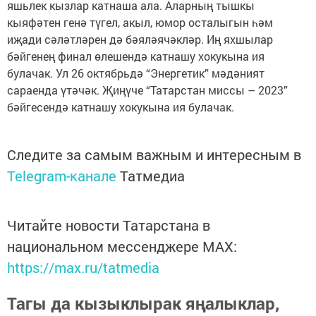
яшьлек кызлар катнаша ала. Аларның тышкы
кыяфәтен генә түгел, акыл, юмор осталыгын һәм
иҗади сәләтләрен дә бәяләячәкләр. Иң яхшылар
бәйгенең финал өлешендә катнашу хокукына ия
булачак. Ул 26 октябрьдә “Энергетик” мәдәният
сараенда үтәчәк. Җиңүче “Татарстан миссы – 2023”
бәйгесендә катнашу хокукына ия булачак.
Следите за самым важным и интересным в
Telegram-канале
Татмедиа
Читайте новости Татарстана в
национальном мессенджере MАХ:
https://max.ru/tatmedia
Тагы да кызыклырак яңалыклар,