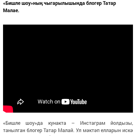
«Бишле шоу»ның чыгарылышында блогер Татар
Малае.
«Бишле шоу»да кунакта – Инстаграм йолдызы,
танылган блогер Татар Малай. Ул мәктәп елларын искә