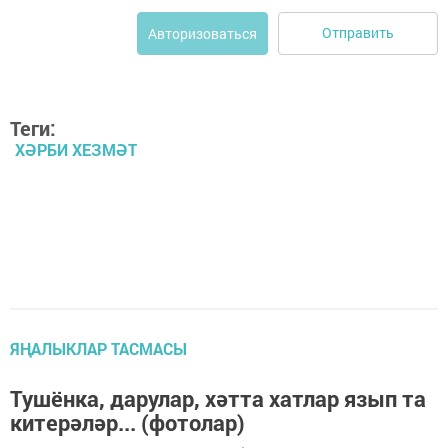
Отправить
Авторизоваться
Теги:
ХӘРБИ ХЕЗМӘТ
ЯҢАЛЫКЛАР ТАСМАСЫ
Тушёнка, дарулар, хәтта хатлар язып та
китерәләр... (фотолар)