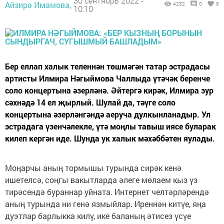
30 сентябрь 2022 -
Айзирә Имамова,
4232
0
9
10:10
Бер еллап халык теленнән төшмәгән татар эстрадасы
артисты Илмира Нәгыймова Чаллыда үтәчәк беренче
соло концертына әзерләнә. Әйтергә кирәк, Илмира зур
сәхнәдә 14 ел җырлый. Шулай да, тәүге соло
концертына әзерләнгәндә аеруча дулкынланадыр. Ул
эстрадага үзенчәлекле, үтә моңлы тавыш иясе буларак
килеп кергән иде. Шунда ук халык мәхәббәтен яулады.
Моңарчы аның тормышы турында сирәк кенә
ишетелсә, соңгы вакытларда әлеге мөлаем кыз үз
тирәсендә бураннар уйната. Интернет челтәрләрендә
аның турында ни генә язмыйлар. Иреннән китүе, яңа
дуэтлар барлыкка килү, ике баланың әтисез үсүе