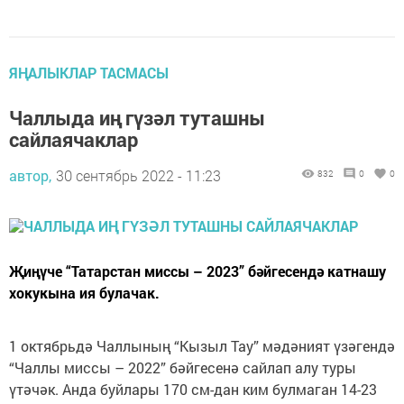
ЯҢАЛЫКЛАР ТАСМАСЫ
Чаллыда иң гүзәл туташны
сайлаячаклар
автор,
30 сентябрь 2022 - 11:23
832
0
0
Җиңүче “Татарстан миссы – 2023” бәйгесендә катнашу
хокукына ия булачак.
1 октябрьдә Чаллының “Кызыл Тау” мәдәният үзәгендә
“Чаллы миссы – 2022” бәйгесенә сайлап алу туры
үтәчәк. Анда буйлары 170 см-дан ким булмаган 14-23