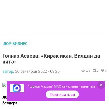
ШОУ-БИЗНЕС
Гөлназ Асаева: «Кирәк икән, Вилдан да
китә»
автор,
30 сентябрь 2022 - 09:20
993
0
0
"Шәһри Чаллы" MAX каналына язылыгыз!
Подписаться
Җырчы Гөлназ Асаева илдәге вәзгыятькә үз фикерен
белдерә.