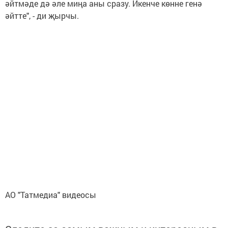
әйтмәде дә әле миңа аны сразу. Икенче көнне генә
әйтте", - ди җырчы.
АО "Татмедиа" видеосы