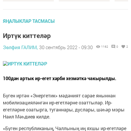
ЯҢАЛЫКЛАР ТАСМАСЫ
Иртүк киттеләр
Зөлфия ГАЛИМ,
30 сентябрь 2022 - 09:30
1162
0
2
100дән артык ир-егет хәрби хезмәткә чакырылды.
Бүген иртән «Энергетик» мәдәният сарае яныннан
мобилизацияләнгән ир-егетләрне озаттылар. Ир-
егетләрне озатырга, туганнары, дуслары, шәһәр мэры
Наил Мәһдиев килде.
«Бүген республиканың, Чаллының иң яхшы ир-егетләре