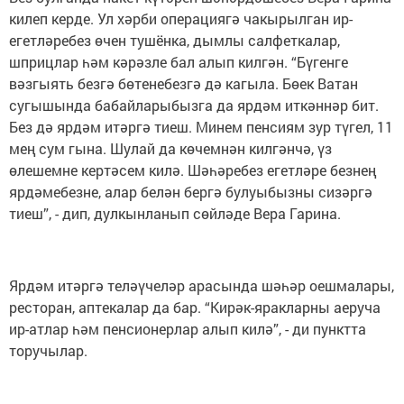
килеп керде. Ул хәрби операциягә чакырылган ир-
егетләребез өчен тушёнка, дымлы салфеткалар,
шприцлар һәм кәрәзле бал алып килгән. “Бүгенге
вәзгыять безгә бөтенебезгә дә кагыла. Бөек Ватан
сугышында бабайларыбызга да ярдәм иткәннәр бит.
Без дә ярдәм итәргә тиеш. Минем пенсиям зур түгел, 11
мең сум гына. Шулай да көчемнән килгәнчә, үз
өлешемне кертәсем килә. Шәһәребез егетләре безнең
ярдәмебезне, алар белән бергә булуыбызны сизәргә
тиеш”, - дип, дулкынланып сөйләде Вера Гарина.
Ярдәм итәргә теләүчеләр арасында шәһәр оешмалары,
ресторан, аптекалар да бар. “Кирәк-яракларны аеруча
ир-атлар һәм пенсионерлар алып килә”, - ди пунктта
торучылар.