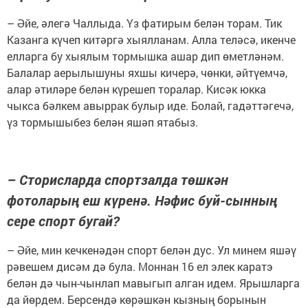
– Әйе, әлегә Чаллыда. Үз фатирым белән торам. Тик
Казанга күчеп китәргә хыялланам. Алла теләсә, икенче
елларга бу хыялым тормышка ашар дип өметләнәм.
Балалар аерылышуны яхшы кичерә, чөнки, әйтүемчә,
алар әтиләре белән күрешеп торалар. Кисәк юкка
чыкса бәлкем авыррак булыр иде. Болай, гадәттәгечә,
үз тормышыбез белән яшәп ятабыз.
– Сторисларда спортзалда төшкән
фотоларың еш күренә. Нәфис буй-сынның
сере спорт бугай?
– Әйе, мин кечкенәдән спорт белән дус. Ул минем яшәү
рәвешем дисәм дә була. Моннан 16 ел элек каратэ
белән дә чын-чынлап мавыгып алган идем. Ярышларга
да йөрдем. Берсендә көрәшкән кызның борынын