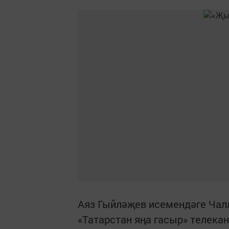
Аяз Гыйләҗев исемендәге Чал
«Татарстан яңа гасыр» телек