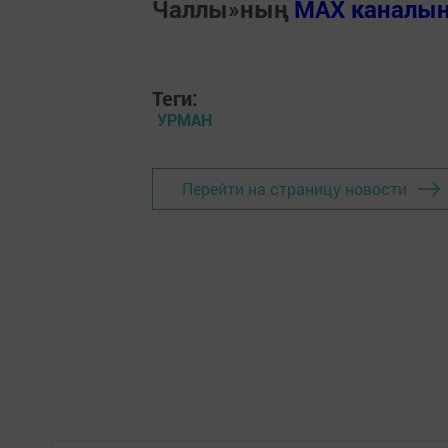
Чаллы»ның
MAX каналы
Теги:
УРМАН
Перейти на страницу новости