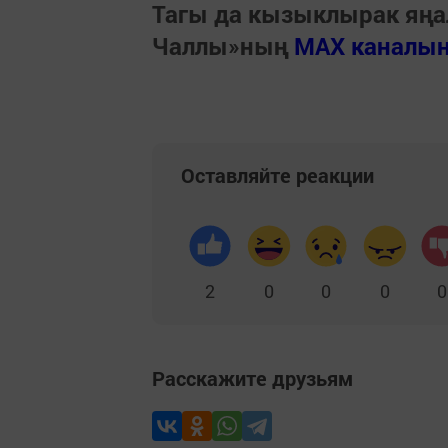
Тагы да кызыклырак яңа
Чаллы»ның
MAX каналы
Оставляйте реакции
2
0
0
0
0
Расскажите друзьям