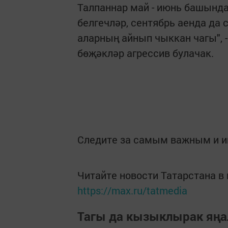
Талпаннар май - июнь башында
белгечләр, сентябрь аенда да 
аларның айнып чыккан чагы", -
бөҗәкләр агрессив булачак.
Следите за самым важным и 
Читайте новости Татарстана 
https://max.ru/tatmedia
Тагы да кызыклырак яңа