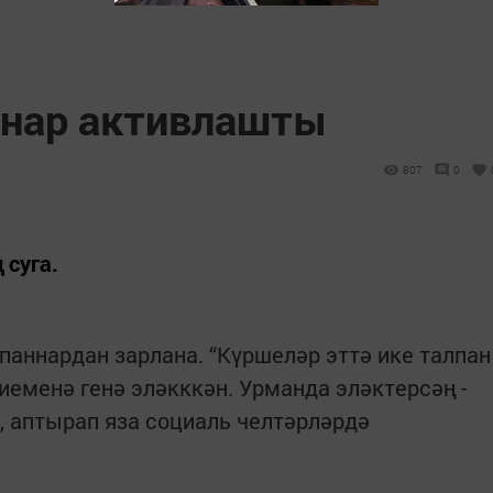
ннар активлашты
807
0
 суга.
паннардан зарлана. “Күршеләр эттә ике талпан
киеменә генә эләкккән. Урманда эләктерсәң -
ип, аптырап яза социаль челтәрләрдә