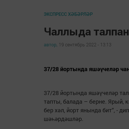
ЭКСПРЕСС ХӘБӘРЛӘР
Чаллыда талпа
автор,
19 сентябрь 2022 - 13:13
37/28 йортында яшәүчеләр чаң
37/28 йортында яшәүчеләр тал
тапты, балада – берне. Ярый, 
бер хәл, йорт янында бит”, - д
шәһәрдәшләр.