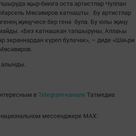
апшыруда җыр-биюгә оста артистлар Чулпан
 Марсель Мөсәвиров катнашты. Бу артистлар
генең җиңүчесе бер генә була. Бу юлы җиңү
лмайды. «Без катнашкан тапшыруны, Аллаһы
әр экраннардан күреп булачак», – диде «Шәһри
 Мөсәвиров.
 алынды.
интересным в
Telegram-канале
Татмедиа
в национальном мессенджере MАХ: