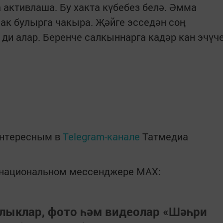
 активлаша. Бу хакта күбебез белә. Әмма
сак булырга чакыра. Җәйге эсседән соң
 ди алар. Беренче салкыннарга кадәр кан эчүч
интересным в
Telegram-канале
Татмедиа
в национальном мессенджере MАХ:
лыклар, фото һәм видеолар «Шәһри