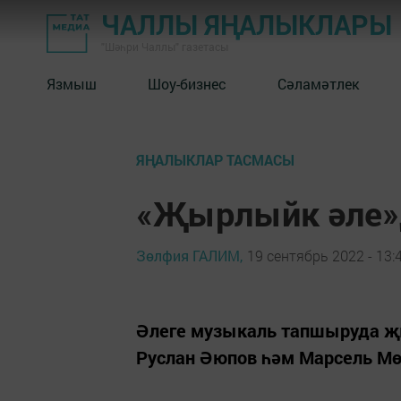
ЧАЛЛЫ ЯҢАЛЫКЛАРЫ
"Шәһри Чаллы" газетасы
Язмыш
Шоу-бизнес
Сәламәтлек
ЯҢАЛЫКЛАР ТАСМАСЫ
«Җырлыйк әле»
Зөлфия ГАЛИМ,
19 сентябрь 2022 - 13:
Әлеге музыкаль тапшыруда җы
Руслан Әюпов һәм Марсель Мө