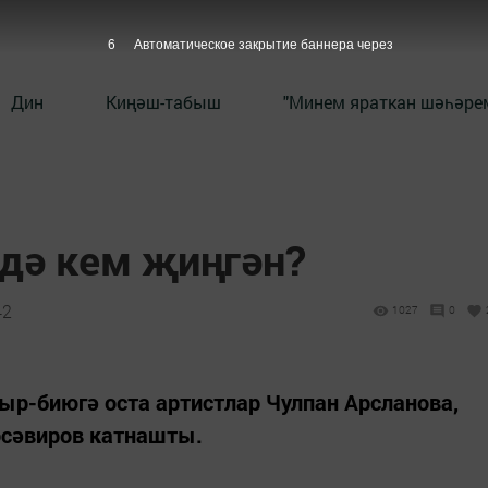
5
Автоматическое закрытие баннера через
Дин
Киңәш-табыш
"Минем яраткан шәһәрем
дә кем җиңгән?
42
1027
0
р-биюгә оста артистлар Чулпан Арсланова,
сәвиров катнашты.