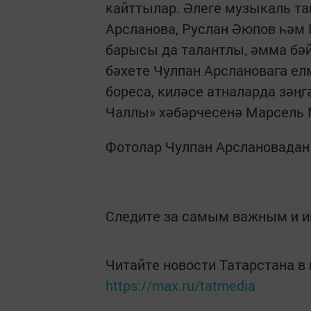
кайттылар. Әлеге музыкаль т
Арсланова, Руслан Әюпов һәм
барысы да талантлы, әмма бәй
бәхете Чулпан Арслановага е
бореса, киләсе атналарда зәңг
Чаллы» хәбәрчесенә Марсель
Фотолар Чулпан Арслановадан
Следите за самым важным и 
Читайте новости Татарстана 
https://max.ru/tatmedia