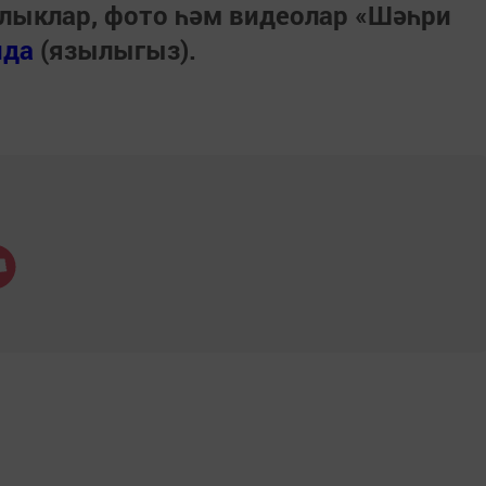
лыклар, фото һәм видеолар «Шәһри
нда
(язылыгыз).