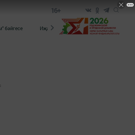
16+
" бәйгесе
Иҗат
Реклама
Онлайн язы
2