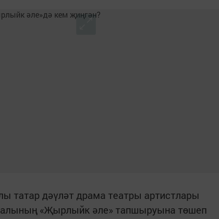
лы татар дәүләт драма театры артистлары
аналының «Җырлыйк әле» тапшыруына төшеп