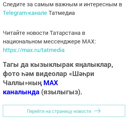
Следите за самым важным и интересным в
Telegram-канале
Татмедиа
Читайте новости Татарстана в
национальном мессенджере MАХ:
https://max.ru/tatmedia
Тагы да кызыклырак яңалыклар,
фото һәм видеолар «Шәһри
Чаллы»ның
MAX
каналында
(язылыгыз).
Перейти на страницу новости