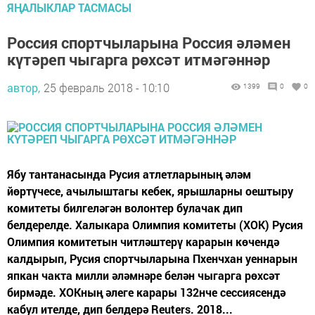
ЯҢАЛЫКЛАР ТАСМАСЫ
Россия спортчыларына Россия әләмен
күтәреп чыгарга рөхсәт итмәгәннәр
автор,
25 февраль 2018 - 10:10
1399
0
0
Ябу тантанасында Русия атлетларының әләм
йөртүчесе, ачылыштагы кебек, ярышларны оештыру
комитеты билгеләгән волонтер булачак дип
белдерелде. Халыкара Олимпия комитеты (ХОК) Русия
Олимпия комитетын читләштерү карарын көчендә
калдырып, Русия спортчыларына Пхенчхан уеннарын
япкан чакта милли әләмнәре белән чыгарга рөхсәт
бирмәде. ХОКның әлеге карары 132нче сессиясендә
кабул ителде, дип белдерә Reuters. 2018...