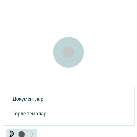
Документлар
Төрле темалар