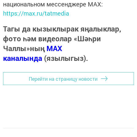
национальном мессенджере MАХ:
https://max.ru/tatmedia
Тагы да кызыклырак яңалыклар,
фото һәм видеолар «Шәһри
Чаллы»ның
MAX
каналында
(язылыгыз).
Перейти на страницу новости