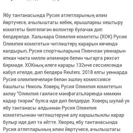
Ябу тантанасында Русия атлетларының әләм
йөртүчесе, ачылыштагы кебек, ярышларны оештыру
комитеты билгеләгән волонтер булачак дип
белдерелде. Халыкара Олимпия комитеты (ХОК) Русия
Олимпия комитетын читләштерү карарын көчендә
калдырып, Русия спортчыларына Пхенчхан уеннарын
япкан чакта милли әләмнәре белән чыгарга рөхсәт
бирмәде. ХОКның әлеге карары 132нче сессиясендә
кабул ителде, дип белдерә Reuters. 2018 елгы уеннарда
Русия олимпиячеләре белән эшләү комиссиясе
башлыгы Николь Ховерц Русия Олимпия комитетын
аклау "Олимпия гаиләсе мәнфәгатьләрендә мөмкин
кадәр тизрәк" булса иде дип белдерде. Ховерц шулай ук
ябу тантанасы алдыннан Русия Олимпия
комитетыннан читләштерүне алу каршылыклы карар
булыр иде дип тә әйтте. Хворец ябу тантанасында
Русия атлетларының әләм йөртүчесе, ачылыштагы