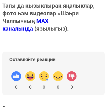
Тагы да кызыклырак яңалыклар,
фото һәм видеолар «Шәһри
Чаллы»ның
MAX
каналында
(язылыгыз).
Оставляйте реакции
0
0
0
0
0