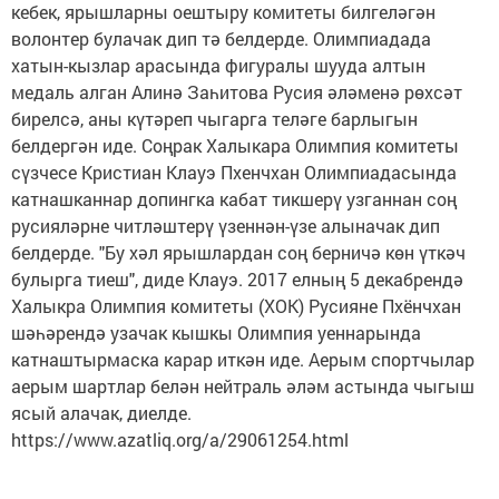
кебек, ярышларны оештыру комитеты билгеләгән
волонтер булачак дип тә белдерде. Олимпиадада
хатын-кызлар арасында фигуралы шууда алтын
медаль алган Алинә Заһитова Русия әләменә рөхсәт
бирелсә, аны күтәреп чыгарга теләге барлыгын
белдергән иде. Соңрак Халыкара Олимпия комитеты
сүзчесе Кристиан Клауэ Пхенчхан Олимпиадасында
катнашканнар допингка кабат тикшерү узганнан соң
русияләрне читләштерү үзеннән-үзе алыначак дип
белдерде. "Бу хәл ярышлардан соң берничә көн үткәч
булырга тиеш", диде Клауэ. 2017 елның 5 декабрендә
Халыкра Олимпия комитеты (ХОК) Русияне Пхёнчхан
шәһәрендә узачак кышкы Олимпия уеннарында
катнаштырмаска карар иткән иде. Аерым спортчылар
аерым шартлар белән нейтраль әләм астында чыгыш
ясый алачак, диелде.
https://www.azatliq.org/a/29061254.html