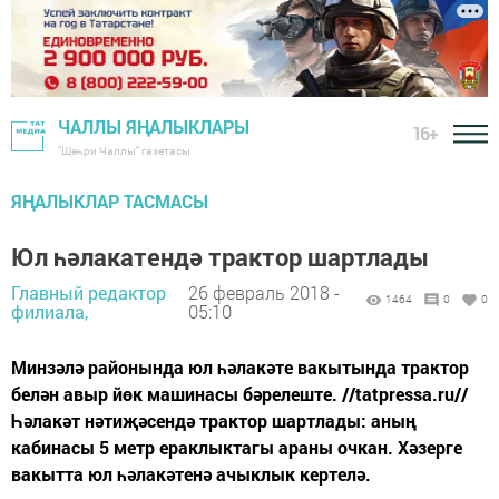
ЧАЛЛЫ ЯҢАЛЫКЛАРЫ
16+
"Шәһри Чаллы" газетасы
ЯҢАЛЫКЛАР ТАСМАСЫ
Юл һәлакатендә трактор шартлады
Главный редактор
26 февраль 2018 -
1464
0
0
филиала,
05:10
Минзәлә районында юл һәлакәте вакытында трактор
белән авыр йөк машинасы бәрелеште. //tatpressa.ru//
Һәлакәт нәтиҗәсендә трактор шартлады: аның
кабинасы 5 метр ераклыктагы араны очкан. Хәзерге
вакытта юл һәлакәтенә ачыклык кертелә.