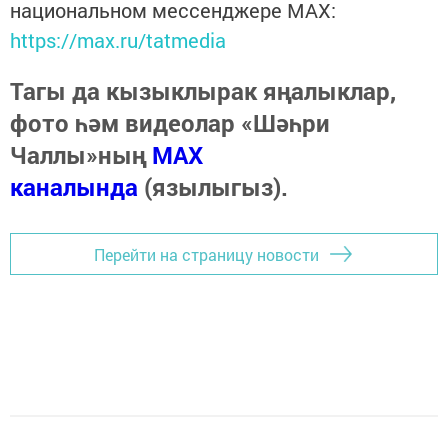
национальном мессенджере MАХ:
https://max.ru/tatmedia
Тагы да кызыклырак яңалыклар,
фото һәм видеолар «Шәһри
Чаллы»ның
MAX
каналында
(язылыгыз).
Перейти на страницу новости