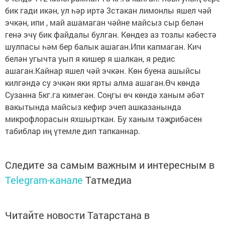
бик гади икән, ул һәр иртә 3стакан лимонлы яшел чәй
эчкән, ипи , май ашамаган чәйне майсыз сыр белән
генә эчү бик файдалы булган. Көндез аз тозлы кәбестә
шулпасы һәм бер балык ашаган.Ипи капмаган. Кич
белән угычта уып я кишер я шалкан, я редис
ашаган.Кайнар яшел чәй эчкән. Көн буена ашыйсы
килгәндә су эчкән яки ярты алма ашаган.Өч көндә
Сузанна 5кг.га кимегән. Соңгы өч көндә ханым әбәт
вакытында майсыз кефир эчеп ашказанында
микрофлорасын яхшырткан. Бу ханым тәҗрибәсен
табиблар иң үтемле дип тапканнар.
Следите за самым важным и интересным в
Telegram-канале
Татмедиа
Читайте новости Татарстана в