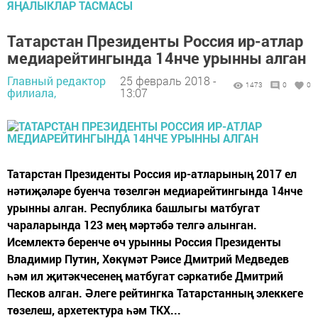
ЯҢАЛЫКЛАР ТАСМАСЫ
Татарстан Президенты Россия ир-атла­р
медиарейтингында 14нче урынны алган
Главный редактор
25 февраль 2018 -
1473
0
0
филиала,
13:07
Татарстан Президенты Россия ир-атла­рының 2017 ел
нәтиҗәләре буенча төзелгән медиарейтингында 14нче
урынны алган. Республика башлыгы матбугат
чараларында 123 мең мәртәбә телгә алынган.
Исемлектә беренче өч урынны Рос­сия Президенты
Владимир Путин, Хөкүмәт Рәисе Дмитрий Медведев
һәм ил җитәкчесенең матбугат сәркатибе Дмитрий
Песков алган. Әлеге рейтингка Татарстанның элеккеге
төзе­леш, архетектура һәм ТКХ...