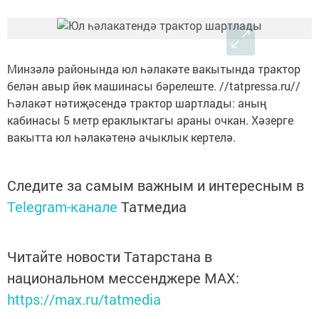
Минзәлә районында юл һәлакәте вакытында трактор
белән авыр йөк машинасы бәрелеште. //tatpressa.ru//
Һәлакәт нәтиҗәсендә трактор шартлады: аның
кабинасы 5 метр ераклыктагы араны очкан. Хәзерге
вакытта юл һәлакәтенә ачыклык кертелә.
Следите за самым важным и интересным в
Telegram-канале
Татмедиа
Читайте новости Татарстана в
национальном мессенджере MАХ:
https://max.ru/tatmedia