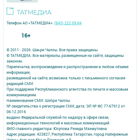
Телефон АО «ТАТМЕДИА»:
(843) 222 09 84
16+
© 2011 - 2026. Шәһри Чаллы. Все права защищены.
© ТАТМЕДИА. Все материалы, размещенные на сайте, защищены
законом.
Перепечатка, воспроизведение и распространение в любом объеме
информации,
размещенной на сайте, возможна только с письменного согласия
редакций СМИ.
При поддержке Республиканского агентства по печати и массовым
коммуникациям.
Наименование СМИ: Шəhри Чаллы
№ свидетельства о регистрации СМИ, дата: ЭЛ № ФС 77-67912 от
06.12.2016
выдано Федеральной службой по надзору в сфере связи,
информационных технологий и массовых коммуникаций
ФИО главного редактора: Юсупова Резида Махмутовна
Адрес редакции: 423827, Республика Татарстан, город Набережные
Челны, бульвар Юных Ленинцев, д.9