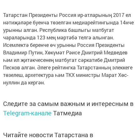
Татарстан Президенты Россия ир-атла­рының 2017 ел
нәтиҗәләре буенча төзелгән медиарейтингында 14нче
урынны алган. Республика башлыгы матбугат
чараларында 123 мең мәртәбә телгә алынган.
Исемлектә беренче өч урынны Рос­сия Президенты
Владимир Путин, Хөкүмәт Рәисе Дмитрий Медведев
һәм ил җитәкчесенең матбугат сәркатибе Дмитрий
Песков алган. Әлеге рейтингка Татарстанның элеккеге
төзе­леш, архетектура һәм ТКХ министры Марат Хөс­
нуллин да кергән.
Следите за самым важным и интересным в
Telegram-канале
Татмедиа
Читайте новости Татарстана в