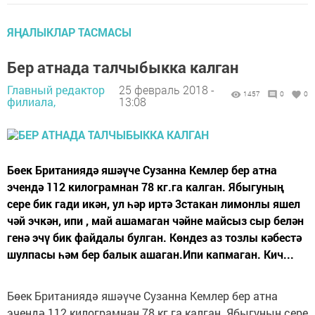
ЯҢАЛЫКЛАР ТАСМАСЫ
Бер атнада талчыбыкка калган
Главный редактор
25 февраль 2018 -
1457
0
0
филиала,
13:08
Бөек Британиядә яшәүче Сузанна Кемлер бер атна
эчендә 112 килограмнан 78 кг.га калган. Ябыгуның
сере бик гади икән, ул һәр иртә 3стакан лимонлы яшел
чәй эчкән, ипи , май ашамаган чәйне майсыз сыр белән
генә эчү бик файдалы булган. Көндез аз тозлы кәбестә
шулпасы һәм бер балык ашаган.Ипи капмаган. Кич...
Бөек Британиядә яшәүче Сузанна Кемлер бер атна
эчендә 112 килограмнан 78 кг.га калган. Ябыгуның сере