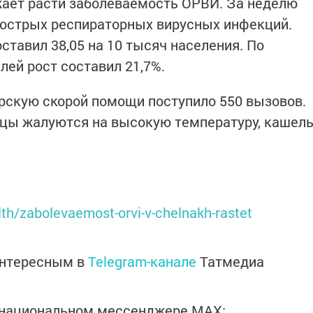
ает расти заболеваемость ОРВИ. За неделю
 острых респираторных вирусных инфекций.
ставил 38,05 на 10 тысяч населения. По
ей рост составил 21,7%.
рскую скорой помощи поступило 550 вызовов.
нцы жалуются на высокую температуру, кашел
lth/zabolevaemost-orvi-v-chelnakh-rastet
интересным в
Telegram-канале
Татмедиа
в национальном мессенджере MАХ: