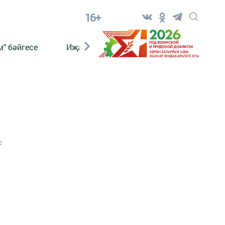
16+
" бәйгесе
Иҗат
Реклама
Онлайн язы
0