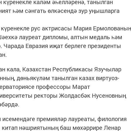
н күренекле каләм әһелләренә, танылган
әният һәм сәнгать өлкәсендә зур уңышларга
 күренекле рус актрисасы Мария Ермолованы
Шәехкә лауреат дипломы, алтын медаль һәм
. Чарада Евразия иҗат берлеге президенты
ан.
ан кала, Казахстан Республикасы Язучылар
нның, дөньякүләм танылган казах виртуоз-
серваториясе профессоры Марат
ниверситеты ректоры Жолдасбәк Нусеновның
әбәрдә.
 исемендәге премияләр лауреаты, филология
н китап нәшриятының баш мөхәррире Ленар