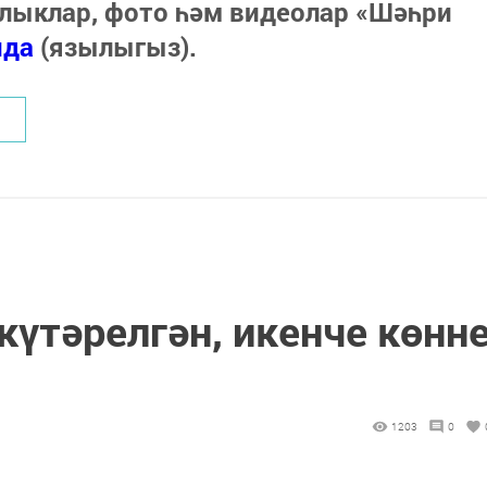
лыклар, фото һәм видеолар «Шәһри
нда
(язылыгыз).
үтәрелгән, икенче көнн
1203
0