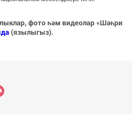
лыклар, фото һәм видеолар «Шәһри
нда
(язылыгыз).