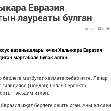
ыкара Евразия
тын лауреаты булган
1277
0
хсус казанышлары өчен Халыкара Евразия
игән мәртәбәле бүләк алган.
 берлеге матбугат хезмәте хәбәр итте. Ленар
 гильдиясе (Лондон) белән берлектә
 йорты тәкъдим иткән.
 Евразия иҗат берлеге оештырган. Аны ел саен