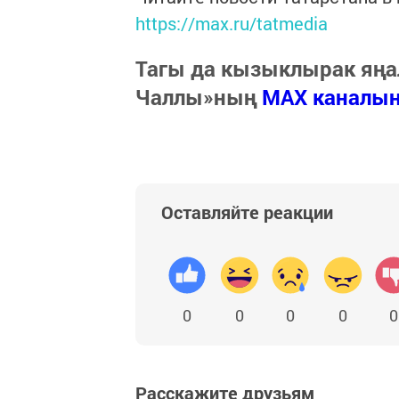
https://max.ru/tatmedia
Тагы да кызыклырак яңа
Чаллы»ның
MAX каналы
Оставляйте реакции
0
0
0
0
0
Расскажите друзьям