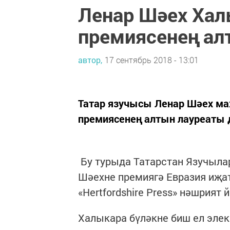
Ленар Шәех Хал
премиясенең ал
автор,
17 сентябрь 2018 - 13:01
Татар язучысы Ленар Шәех ма
премиясенең алтын лауреаты д
Бу турыда Татарстан Язучылар
Шәехне премиягә Евразия иҗат
«Hertfordshire Press» нәшрият
Халыкара бүләкне биш ел элек