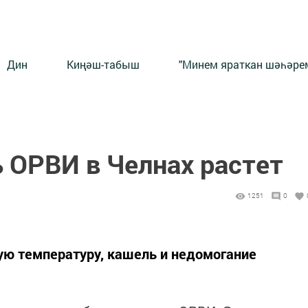
Дин
Киңәш-табыш
"Минем яраткан шәһәрем
 ОРВИ в Челнах растет
1251
0
ю температуру, кашель и недомогание