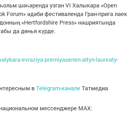
һольм шәһәрендә узган VI Халыкара «Open
 Book Forum» әдәби фестивалендә Гран-прига лаек
донның «Hertfordshire Press» нәшриятында
табы да дөнья күрде.
xalykara-evraziya-premiyasenen-altyn-laureaty-
интересным в
Telegram-канале
Татмедиа
в национальном мессенджере MАХ: