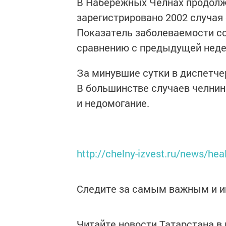
В Набережных Челнах продолж
зарегистрировано 2002 случая
Показатель заболеваемости со
сравнению с предыдущей недел
За минувшие сутки в диспетче
В большинстве случаев челни
и недомогание.
http://chelny-izvest.ru/news/hea
Следите за самым важным и 
Читайте новости Татарстана 