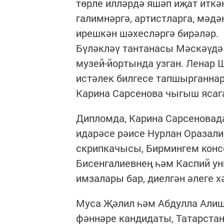
төрле илләрдә яшәп иҗат иткә
галимнәргә, артистларга, мәд
ирешкән шәхесләргә бирәләр.
Бүләкләү тантанасы Мәскәүдә
музей-йортында узган. Ленар 
истәлек билгесе тапшырганнар
Карина Сарсенова чыгыш ясаг
Дипломда, Карина Сарсеновад
идарәсе рәисе Нурлан Оразали
скрипкачысы, Бирмингем кон
Бисенгалиевнең һәм Каспий у
имзалары бар, диелгән әлеге х
Муса Җәлил һәм Абдулла Алиш
фәннәре кандидаты, Татарста