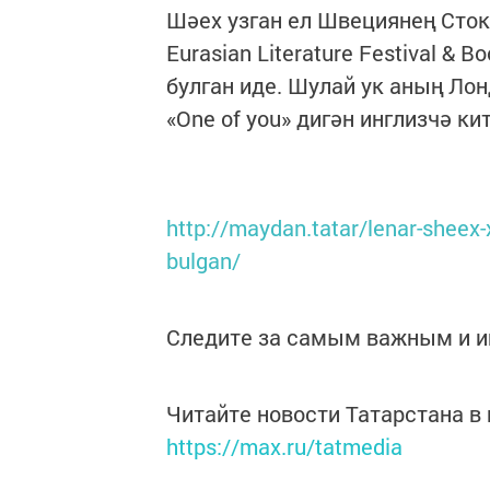
Шәех узган ел Швециянең Сток
Eurasian Literature Festival &
булган иде. Шулай ук аның Лон
«One of you» дигән инглизчә ки
http://maydan.tatar/lenar-sheex-
bulgan/
Следите за самым важным и 
Читайте новости Татарстана 
https://max.ru/tatmedia