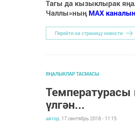
Тагы да кызыклырак яңа
Чаллы»ның
MAX каналы
Перейти на страницу новости
ЯҢАЛЫКЛАР ТАСМАСЫ
Температурасы к
үлгән...
автор,
17 сентябрь 2018 - 11:15