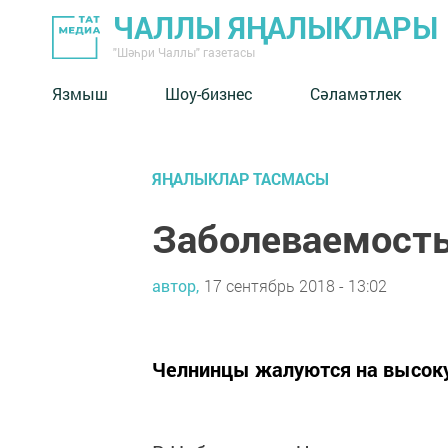
ЧАЛЛЫ ЯҢАЛЫКЛАРЫ
"Шәһри Чаллы" газетасы
Язмыш
Шоу-бизнес
Сәламәтлек
ЯҢАЛЫКЛАР ТАСМАСЫ
Заболеваемость
автор,
17 сентябрь 2018 - 13:02
Челнинцы жалуются на высоку