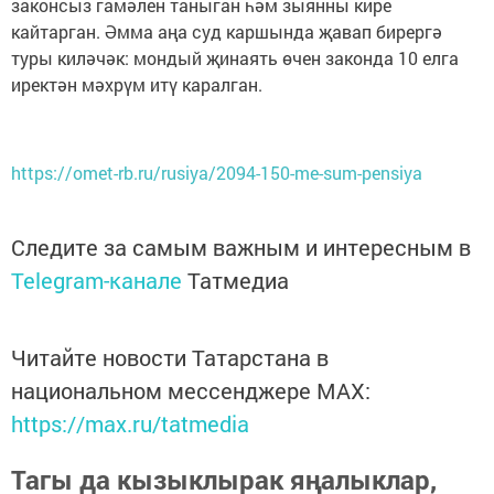
законсыз гамәлен таныган һәм зыянны кире
кайтарган. Әмма аңа суд каршында җавап бирергә
туры киләчәк: мондый җинаять өчен законда 10 елга
иректән мәхрүм итү каралган.
https://omet-rb.ru/rusiya/2094-150-me-sum-pensiya
Следите за самым важным и интересным в
Telegram-канале
Татмедиа
Читайте новости Татарстана в
национальном мессенджере MАХ:
https://max.ru/tatmedia
Тагы да кызыклырак яңалыклар,