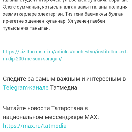
Әлеге сумманың яртысын алган вакытта, аны полиция
хезмәткәрләре эләктергән. Тиз генә баемакчы булган
ир-егетне эшеннән куганнар. Ул үзенең гаебен
тулысынча таныган.
https://kiziltan.rbsmi.ru/articles/obchestvo/institutka-kert-
m-dip-200-me-sum-soragan/
Следите за самым важным и интересным в
Telegram-канале
Татмедиа
Читайте новости Татарстана в
национальном мессенджере MАХ:
https://max.ru/tatmedia