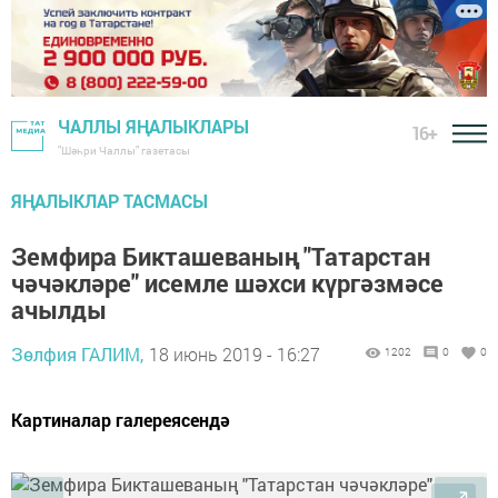
ЧАЛЛЫ ЯҢАЛЫКЛАРЫ
16+
"Шәһри Чаллы" газетасы
ЯҢАЛЫКЛАР ТАСМАСЫ
Земфира Бикташеваның "Татарстан
чәчәкләре" исемле шәхси күргәзмәсе
ачылды
Зөлфия ГАЛИМ,
18 июнь 2019 - 16:27
1202
0
0
Картиналар галереясендә