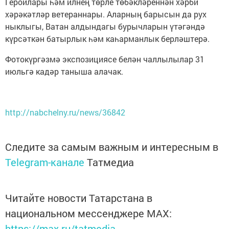
Геройлары һәм илнең төрле төбәкләреннән хәрби
хәрәкәтләр ветераннары. Аларның барысын да рух
ныклыгы, Ватан алдындагы бурычларын үтәгәндә
күрсәткән батырлык һәм каһарманлык берләштерә.
Фотокүргәзмә экспозициясе белән чаллылылар 31
июльгә кадәр таныша алачак.
http://nabchelny.ru/news/36842
Следите за самым важным и интересным в
Telegram-канале
Татмедиа
Читайте новости Татарстана в
национальном мессенджере MАХ:
https://max.ru/tatmedia