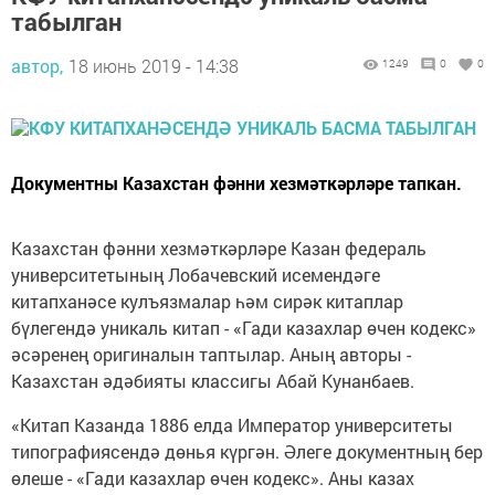
табылган
автор,
18 июнь 2019 - 14:38
1249
0
0
Документны Казахстан фәнни хезмәткәрләре тапкан.
Казахстан фәнни хезмәткәрләре Казан федераль
университетының Лобачевский исемендәге
китапханәсе кулъязмалар һәм сирәк китаплар
бүлегендә уникаль китап - «Гади казахлар өчен кодекс»
әсәренең оригиналын таптылар. Аның авторы -
Казахстан әдәбияты классигы Абай Кунанбаев.
«Китап Казанда 1886 елда Император университеты
типографиясендә дөнья күргән. Әлеге документның бер
өлеше - «Гади казахлар өчен кодекс». Аны казах