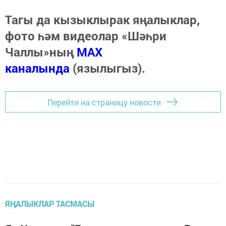
Тагы да кызыклырак яңалыклар,
фото һәм видеолар «Шәһри
Чаллы»ның
MAX
каналында
(язылыгыз).
Перейти на страницу новости
ЯҢАЛЫКЛАР ТАСМАСЫ