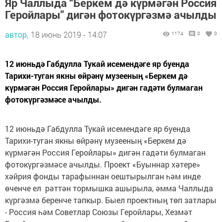
Яр Чаллыда “Беркем дә күрмәгән Россия
Геройлары" дигән фотокүргәзмә ачылды
автор,
18 июнь 2019 - 14:07
1174
0
0
12 июньдә Габдулла Тукай исемендәге яр буенда
Тарихи-туган якны өйрәнү музееның «Беркем дә
күрмәгән Россия Геройлары» дигән гадәти булмаган
фотокүргәзмәсе ачылды.
12 июньдә Габдулла Тукай исемендәге яр буенда
Тарихи-туган якны өйрәнү музееның «Беркем дә
күрмәгән Россия Геройлары» дигән гадәти булмаган
фотокүргәзмәсе ачылды. Проект «Буыннар хәтере»
хәйрия фонды тарафыннан оештырылган һәм инде
өченче ел рәттән тормышка ашырыла, әмма Чаллыда
күргәзмә беренче тапкыр. Быел проектның төп затлары
- Россия һәм Советлар Союзы Геройлары, Хезмәт