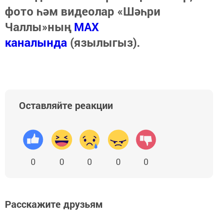
фото һәм видеолар «Шәһри
Чаллы»ның
MAX
каналында
(язылыгыз).
Оставляйте реакции
0
0
0
0
0
Расскажите друзьям