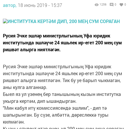
автор,
18 июнь 2019 - 15:37
1256
0
0
Русия Эчке эшләр министрлыгының Уфа юридик
институтында эшләүче 24 яшьлек ир-егет 200 мең сум
ришвәт алырга ниятләгән.
Русия Эчке эшләр министрлыгының Уфа юридик
институтында эшләүче 24 яшьлек ир-егет 200 мең сум
ришвәт алырга ниятләгән. Тик бу уе барып чыкмаган,
аны кулга алганнар.
Быел яз ул үзенең бер танышының кызын институтка
укырга кертәм, дип ышандырган.
"Мин кабул итү комиссиясендә эшлим", - дип тә
шапырынган. Бу сүзе, әлбәттә, дөреслеккә туры
килмәгән.
Кызны студент итәр өчен, ул 200 мең сум акча сораган.