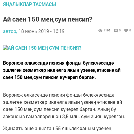
ЯҢАЛЫКЛАР ТАСМАСЫ
Ай саен 150 мең сум пенсия?
автор,
18 июнь 2019 - 16:19
1193
0
0
Воронеж өлкәсендә пенсия фонды бүлекчәсендә
эшләгән хезмәткәр ике елга якын үзенең әтисенә ай
саен 150 мең сум пенсия күчереп барган.
Воронеж өлкәсендә пенсия фонды бүлекчәсендә
эшләгән хезмәткәр ике елга якын үзенең әтисенә ай
саен 150 мең сум пенсия күчереп барган. Аның бу
законсыз гамәлләреннән 3,5 млн. сум зыян күрелгән.
Җинаять эше ачылгач 55 яшьлек ханым үзенең