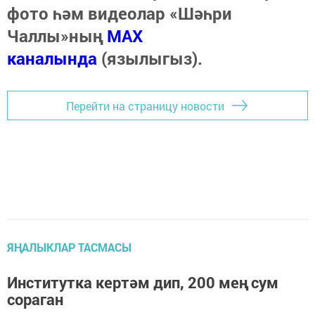
фото һәм видеолар «Шәһри
Чаллы»ның
MAX
каналында
(язылыгыз).
Перейти на страницу новости
ЯҢАЛЫКЛАР ТАСМАСЫ
Институтка кертәм дип, 200 мең сум
сораган