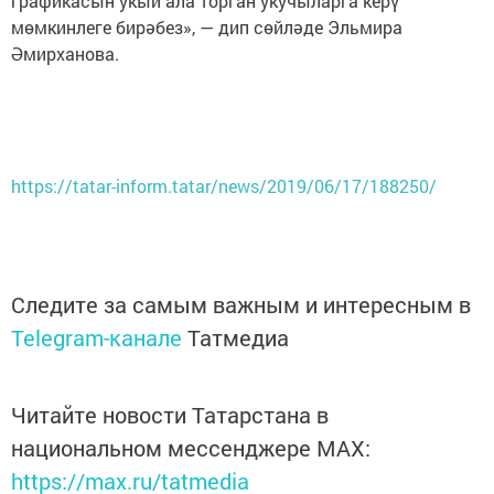
графикасын укый ала торган укучыларга керү
мөмкинлеге бирәбез», — дип сөйләде Эльмира
Әмирханова.
https://tatar-inform.tatar/news/2019/06/17/188250/
Следите за самым важным и интересным в
Telegram-канале
Татмедиа
Читайте новости Татарстана в
национальном мессенджере MАХ:
https://max.ru/tatmedia