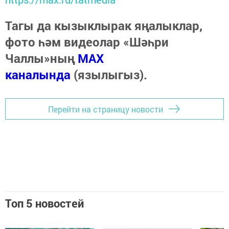
Тагы да кызыклырак яңалыклар,
фото һәм видеолар «Шәһри
Чаллы»ның
MAX
каналында
(язылыгыз).
Перейти на страницу новости
Топ 5 новостей