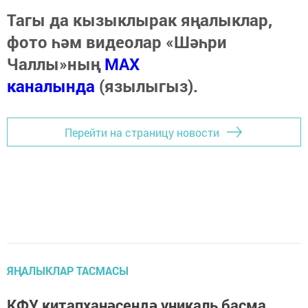
Тагы да кызыклырак яңалыклар,
фото һәм видеолар «Шәһри
Чаллы»ның
MAX
каналында
(язылыгыз).
Перейти на страницу новости
ЯҢАЛЫКЛАР ТАСМАСЫ
КФУ китапханәсендә уникаль басма