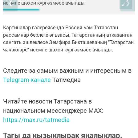
❮
❯
Картиналар галереясендә Россия һәм Татарстан
рәссамнар берлеге әгъзасы, Татарстанның атказанган
сәнгать эшлеклесе Земфира Бикташеваның "Татарстан
чәчәкләре" исемле шәхси күргәзмәсе ачылды.
Следите за самым важным и интересным в
Telegram-канале
Татмедиа
Читайте новости Татарстана в
национальном мессенджере MАХ:
https://max.ru/tatmedia
Тагы да кызыклырак яңалыклар,