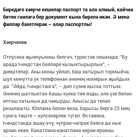
Биредәге хәерче кешеләр паспорт та ала алмый, кайчак
бөтен гаиләгә бер документ кына бирелә икән. Ә менә
филләр бәхетлерәк – алар паспортлы!
Хәерчелек
Отпускка җыенуымны белгәч, туристик оешмада: “Бу
арада Һиндстан бәяләре кызыктырырлык”, –
диештеләр. Аны-моны уйлап, баш катырып тормыйча,
шул минутта ук телефоннан әнинең номерын җыйдым
да: “Әйдә, Һиндстанга”, – дип сүзне кыска тоттым.
Әнинең шатлыктан башы күккә тия язды, әле үзе белән
иптәш хатынын да чакырды. Анысы да теләп
ризалашты. Юллама белән виза, барысы бергә 23 мең
сумга төште – күпсенерлек түгел. Өстәвенә,
Һиндстанда ашау-эчү, чүпрәк-чапрак бәясе дә нык
арзан икән. Канатлана-канатлана кирәк-яракны