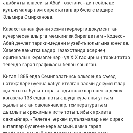
әдәбияты классигы Абай төзегән», - дип сөйләде
кулъязмалар һәм сирәк китаплар бүлеге мөдире
Эльмира Әмирханова.
Казахстаннан фәнни хезмәткәрләргә документтан
күчермәсен алырга мөмкинлек бирелде һәм «Кодекс»
Абай дәүләт тарихи-мәдәни музей-тыюлыгына юнәлде.
Хәзерге вакытка кадәр Казахстанда әсәрнең
оригиналын күрмәгәннәр - ул XIX гасырның төрки-татар
телендә гарәп графикасы белән язылган.
Китап 1885 елда Семипалатинск өлкәсендә съезд
нәтиҗәләре буенча кабул ителгән рәсми документлар
җыентыгы булып тора. «Гади казахлар өчен кодекс»
кәгазенә 133 елдан артык, шуңа күрә аны ут һәм
җылылыктан саклаячаклар, температура һәм
дымлылык режимын истә тотып, ябык архивта
саклыйлар. «Теләгән һәркем кулъязмалар һәм сирәк
китаплар бүлегенә керә алмый, әмма гарәп