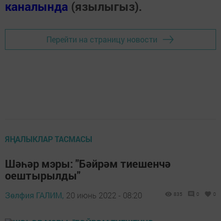
каналында
(язылыгыз).
Перейти на страницу новости
ЯҢАЛЫКЛАР ТАСМАСЫ
Шәһәр мэры: "Бәйрәм тиешенчә
оештырылды"
Зөлфия ГАЛИМ,
20 июнь 2022 - 08:20
835
0
0