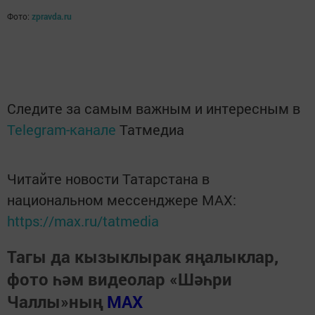
Фото:
zpravda.ru
Следите за самым важным и интересным в
Telegram-канале
Татмедиа
Читайте новости Татарстана в
национальном мессенджере MАХ:
https://max.ru/tatmedia
Тагы да кызыклырак яңалыклар,
фото һәм видеолар «Шәһри
Чаллы»ның
MAX