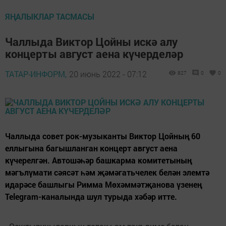
ЯҢАЛЫКЛАР ТАСМАСЫ
Чаллыда Виктор Цойны искә алу
концерты август аена күчерделәр
ТАТАР-ИНФОРМ,
20 июнь 2022 - 07:12
827
0
0
Чаллыда совет рок-музыканты Виктор Цойның 60
еллыгына багышланган концерт август аена
күчерелгән. Автошәһәр башкарма комитетының
мәгълүмати сәясәт һәм җәмәгатьчелек белән элемтә
идарәсе башлыгы Римма Мөхәммәтҗанова үзенең
Telegram-каналында шул турыда хәбәр итте.