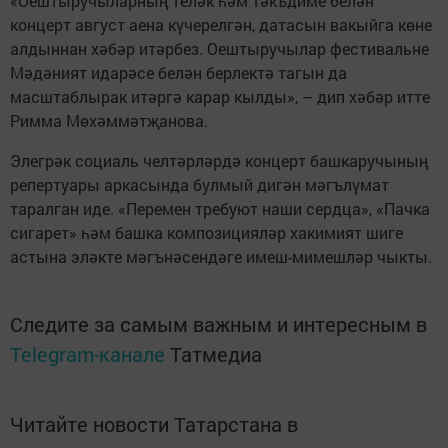
«Оештыручыларның теләк һәм тәкъдиме белән
концерт август аена күчерелгән, датасын вакыйга көне
алдыннан хәбәр итәрбез. Оештыручылар фестивальне
Мәдәният идарәсе белән берлектә тагын да
масштаблырак итәргә карар кылды», – дип хәбәр итте
Римма Мөхәммәтҗанова.
Элегрәк социаль челтәрләрдә концерт башкаручының
репертуары аркасында булмый дигән мәгълүмат
таралган иде. «Перемен требуют наши сердца», «Пачка
сигарет» һәм башка композицияләр хакимият шиге
астына эләкте мәгънәсендәге имеш-мимешләр чыкты.
Следите за самым важным и интересным в
Telegram-канале
Татмедиа
Читайте новости Татарстана в