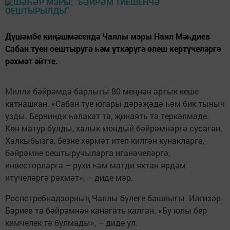
Дүшәмбе киңәшмәсендә Чаллы мэры Наил Мәһдиев
Сабан туен оештыруга һәм үткәрүгә өлеш кертүчеләргә
рәхмәт әйтте.
Милли бәйрәмдә барлыгы 80 меңнән артык кеше
катнашкан. «Сабан туе югары дәрәҗәдә һәм бик тыныч
узды. Бернинди һәлакәт тә, җинаять тә теркәлмәде.
Көн матур булды, халык мондый бәйрәмнәргә сусаган.
Халкыбызга, безне хөрмәт итеп килгән кунакларга,
бәйрәмне оештыручыларга иганәчеләргә,
инвесторларга – рухи һәм матди яктан ярдәм
итүчеләргә рәхмәт», – диде мэр.
Роспотребнадзорның Чаллы бүлеге башлыгы Илгизәр
Бариев та бәйрәмнән канәгать калган. «Бу юлы бер
кимчелек тә булмады», – диде ул.