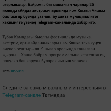
әзерләнәләр. Бәйрәмгә багышланган чаралар 25
июньдә «Айда» экстрим-паркында һәм Кызыл Чишмә
бистәсе яр буенда узачак. Бу хакта муниципалитет
хакимияте үзенең Telegram-каналында хәбәр итә.
Түбән Камадагы быелгы фестивальдә музыка,
экстрим, арт-мәйданчыклары һәм башка текә күңел
ачулар оештырыла. Яшьләр арасында танылган
җырчы – Ханна бәйрәм программасына кертелгән иң
популяр башкаручы буларак чыгыш ясаячак.
Фото:
rusevik.ru
Следите за самым важным и интересным в
Telegram-канале
Татмедиа