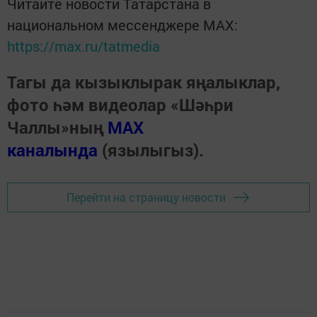
Читайте новости Татарстана в
национальном мессенджере MАХ:
https://max.ru/tatmedia
Тагы да кызыклырак яңалыклар,
фото һәм видеолар «Шәһри
Чаллы»ның
MAX
каналында
(язылыгыз).
Перейти на страницу новости