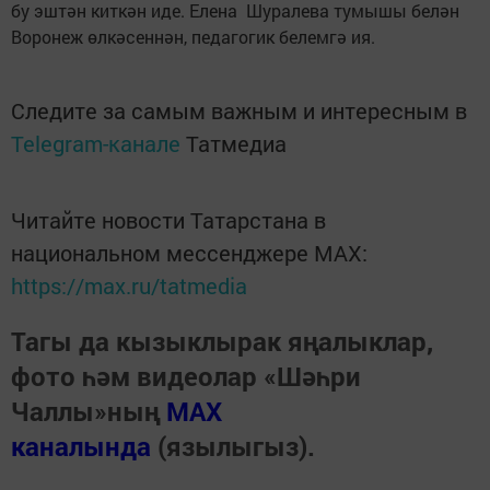
бу эштән киткән иде. Елена Шуралева тумышы белән
Воронеж өлкәсеннән, педагогик белемгә ия.
Следите за самым важным и интересным в
Telegram-канале
Татмедиа
Читайте новости Татарстана в
национальном мессенджере MАХ:
https://max.ru/tatmedia
Тагы да кызыклырак яңалыклар,
фото һәм видеолар «Шәһри
Чаллы»ның
MAX
каналында
(язылыгыз).