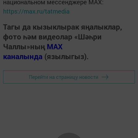
национальном мессенджере MАХ:
https://max.ru/tatmedia
Тагы да кызыклырак яңалыклар,
фото һәм видеолар «Шәһри
Чаллы»ның
MAX
каналында
(язылыгыз).
Перейти на страницу новости