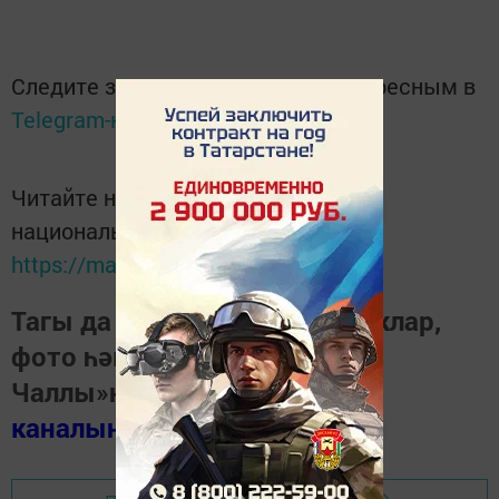
Следите за самым важным и интересным в
Telegram-канале
Татмедиа
Читайте новости Татарстана в
национальном мессенджере MАХ:
https://max.ru/tatmedia
Тагы да кызыклырак яңалыклар,
фото һәм видеолар «Шәһри
Чаллы»ның
MAX
каналында
(язылыгыз).