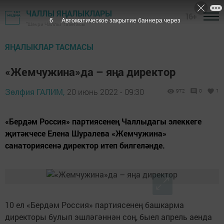
ЧАЛЛЫ ЯҢАЛЫКЛАРЫ
16+
5
Автоматическое закрытие баннера через
"Шәһри Чаллы" газетасы
ЯҢАЛЫКЛАР ТАСМАСЫ
«Жемчужина»да – яңа директор
Зөлфия ГАЛИМ,
20 июнь 2022 - 09:30
972
0
1
«Бердәм Россия» партиясенең Чаллыдагы элеккеге
җитәкчесе Елена Шуралева «Жемчужина»
санаториясенә директор итеп билгеләнде.
10 ел «Бердәм Россия» партиясенең башкарма
директоры булып эшләгәннән соң, быел апрель аенда