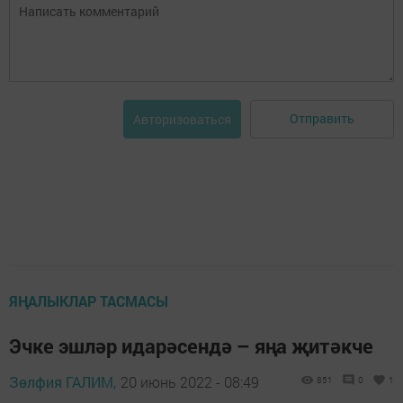
Отправить
Авторизоваться
ЯҢАЛЫКЛАР ТАСМАСЫ
Эчке эшләр идарәсендә – яңа җитәкче
Зөлфия ГАЛИМ,
20 июнь 2022 - 08:49
851
0
1