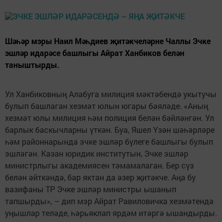
Шәһәр мэры Наил Мәһдиев җитәкчеләрне Чаллы Эчке
эшләр идарәсе башлыгы Айрат Ханбиков белән
таныштырды.
Ул Ханбиковның Алабуга милиция мәктәбендә укытучы
булып башлаган хезмәт юлын югары бәяләде. «Аның
хезмәт юлы милиция һәм полиция белән бәйләнгән. Ул
барлык баскычларны үткән. Буа, Яшел Үзән шәһәрләре
һәм районнарында эчке эшләр бүлеге башлыгы булып
эшләгән. Казан юридик институтын, Эчке эшләр
министрлыгы академиясен тәмамалаган. Бер сүз
белән әйткәндә, бар яктан да әзер җитәкче. Аңа бу
вазифаны ТР Эчке эшләр министры ышанып
тапшырды», – дип мэр Айрат Равиловичка хезмәтендә
уңышлар теләде, һәрьяклап ярдәм итәргә ышандырды.