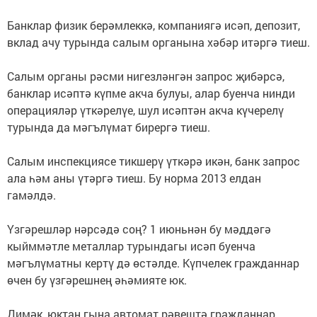
Банклар физик берәмлеккә, компаниягә исәп, депозит,
вклад ачу турында салым органына хәбәр итәргә тиеш.
Салым органы рәсми нигезләнгән запрос җибәрсә,
банклар исәптә күпме акча булуы, алар буенча нинди
операцияләр үткәрелүе, шул исәптән акча күчерелү
турында да мәгълүмат бирергә тиеш.
Салым инспекциясе тикшерү үткәрә икән, банк запрос
ала һәм аны үтәргә тиеш. Бу норма 2013 елдан
гамәлдә.
Үзгәрешләр нәрсәдә соң? 1 июньнән бу мәддәгә
кыйммәтле металлар турындагы исәп буенча
мәгълүматны кертү дә өстәлде. Күпчелек гражданнар
өчен бу үзгәрешнең әһәмияте юк.
Димәк, юктан гына автомат рәвештә гражданнар