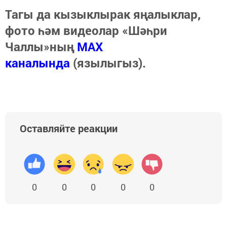
Тагы да кызыклырак яңалыклар,
фото һәм видеолар «Шәһри
Чаллы»ның
MAX
каналында
(язылыгыз).
Оставляйте реакции
0
0
0
0
0