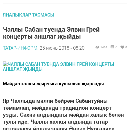
ЯҢАЛЫКЛАР ТАСМАСЫ
Чаллы Сабан туенда Элвин Грей
концерты аншлаг җыйды
ТАТАР-ИНФОРМ,
25 июнь 2018 - 08:20
1404
0
0
Мәйдан халкы җырчыга кушылып җырлады.
Яр Чаллыда милли бәйрәм Сабантуйны
тәмамлап, мәйданда традицион концерт
узды. Сәхнә алдындагы мәйдан халык белән
тулы иде. Чаллы халкы алдында татар
эстрадасы йолдызлары Әнвәр Нургалиев,