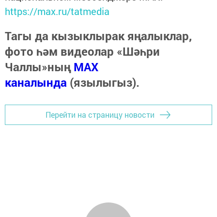
https://max.ru/tatmedia
Тагы да кызыклырак яңалыклар,
фото һәм видеолар «Шәһри
Чаллы»ның
MAX
каналында
(язылыгыз).
Перейти на страницу новости