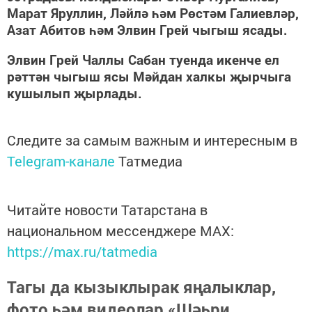
Марат Яруллин, Ләйлә һәм Рөстәм Галиевләр,
Азат Абитов һәм Элвин Грей чыгыш ясады.
Элвин Грей Чаллы Сабан туенда икенче ел
рәттән чыгыш ясы Мәйдан халкы җырчыга
кушылып җырлады.
Следите за самым важным и интересным в
Telegram-канале
Татмедиа
Читайте новости Татарстана в
национальном мессенджере MАХ:
https://max.ru/tatmedia
Тагы да кызыклырак яңалыклар,
фото һәм видеолар «Шәһри