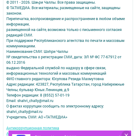
© 2011 - 2026. Шәһри Чаллы. Все права защищены.
© ТАТМЕДИА. Все материалы, размещенные на сайте, защищены
законом.
Перепечатка, воспроизведение и распространение в любом объеме
информации,
размещенной на сайте, возможна только с письменного согласия
редакций СМИ.
При поддержке Республиканского агентства по печати и массовым
коммуникациям.
Наименование СМИ: Шəhри Чаллы
№ свидетельства о регистрации СМИ, дата: ЭЛ № ФС 77-67912 от
06.12.2016
выдано Федеральной службой по надзору в сфере связи,
информационных технологий и массовых коммуникаций
ФИО главного редактора: Юсупова Резида Махмутовна
Адрес редакции: 423827, Республика Татарстан, город Набережные
Челны, бульвар Юных Ленинцев, д.9
Телефон редакции: 8 (8552) 57-01-19
Email: shahri_chally@mail.ru
О фактах коррупции сообщить по электронному адресу:
shahri_chally@mail.ru
Учредитель СМИ: АО «ТАТМЕДИА»
Антикоррупционная политика
АО «ТАТМЕДИА» использует «cookie»
для персонализации сервисов и