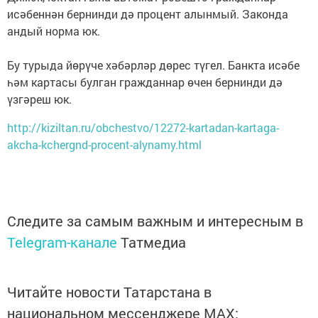
исәбеннән бернинди дә процент алынмый. Законда
андый норма юк.
Бу турыда йөрүче хәбәрләр дөрес түгел. Банкта исәбе
һәм картасы булган гражданнар өчен бернинди дә
үзгәреш юк.
http://kiziltan.ru/obchestvo/12272-kartadan-kartaga-
akcha-kchergnd-procent-alynamy.html
Следите за самым важным и интересным в
Telegram-канале
Татмедиа
Читайте новости Татарстана в
национальном мессенджере MАХ: