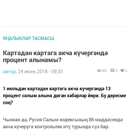
ЯҢАЛЫКЛАР ТАСМАСЫ
Картадан картага акча күчергәндә
процент алынамы?
автор,
24 июнь 2018 - 09:33
901
0
0
1 июльдән картадан картага акча күчергәндә 13
процент салым алына дигән хәбәрләр йөри. Бу дөресме
соң?
Чыннан да, Русия Салым кодексының 86 мәддәсендә
акча күчерүгә контрольлек итү турында сүз бар.