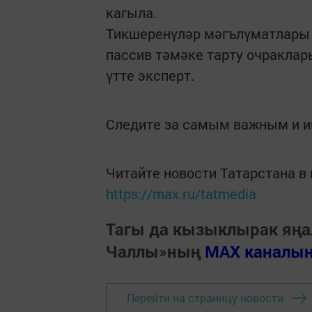
кагыла.
Тикшеренүләр мәгълүматлары б
пассив тәмәке тарту очраклар
үтте эксперт.
Следите за самым важным и 
Читайте новости Татарстана 
https://max.ru/tatmedia
Тагы да кызыклырак яңа
Чаллы»ның
MAX каналы
Перейти на страницу новости