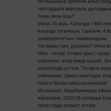
Якташыбыз, билгеле алып бар
челтәрдәге виртуаль дусларын
Сиңа ничә яшь?
Миңа 35 яшь. Казанда 1985 ел
елында туганмын. Гаиләле, 4 б
университетын тәмамладым.
Татармы син, урысмы? Әллә 
Мин - татар! Әтием урыс, шуң
уңаеннан, алар миңа ошый). Ән
мохитендә үстем. Татарча аңл
сөйләшәм. Дингә килгәндә, кү
Нәрсә белән шөгыльләнәсең?
Музыкант, барабаннарда уйны
өйрәндем. 2003-05 елларда К
оркестрда хезмәт иттем.