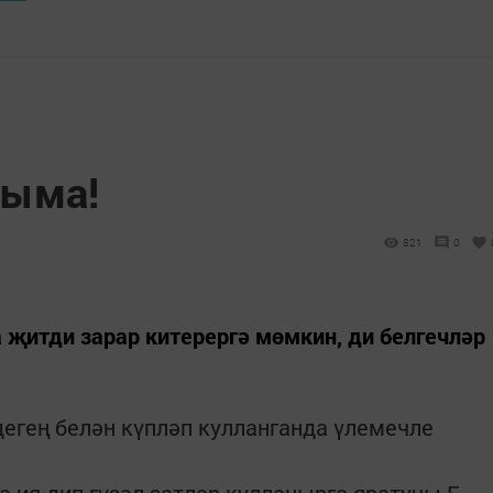
рыма!
821
0
 җитди зарар китерергә мөмкин, ди белгечләр
лдегең белән күпләп кулланганда үлемечле
 ия дип гүзәл затлар кулланырга яратучы Е