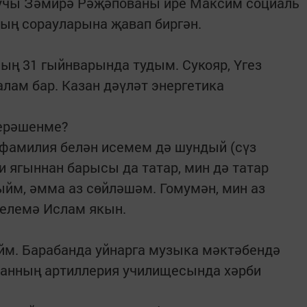
учы Зәмирә Рәҗәпованы ире Максим социаль
ың сорауларына җавап биргән.
ның 31 гыйнварында тудым. Сукояр, Үгез
алам бар. Казан дәүләт энергетика
керәшенме?
а фамилия белән исемем дә шундый (сүз
и ягыннан барысы да татар, мин дә татар
ыйм, әмма аз сөйләшәм. Гомумән, мин аз
ңелемә Ислам якын.
йм. Барабанда уйнарга музыка мәктәбендә
азанның артиллерия училищесында хәрби