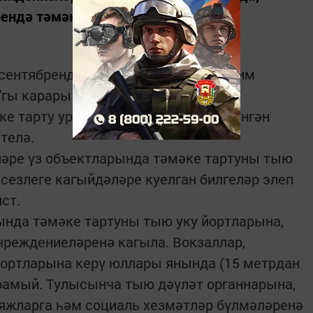
рендә тәмәке көйрәтү тыела
 сентябрендәге “Янгынга каршы режим
гы карары белән каралган.
ке тарту урыны” язуы белән билгеләнгән
телә.
әре үз объектларында тәмәке тартуны тыю
сезлеге кагыйдәләре куелган билгеләр элеп
ст.
ында тәмәке тартуны тыю уку йортларына,
чреждениеләренә кагыла. Вокзаллар,
 портларына керү юллары янында (15 метрдан
ярамый. Тулысынча тыю дәүләт органнарына,
яжларга һәм социаль хезмәтләр бүлмәләренә