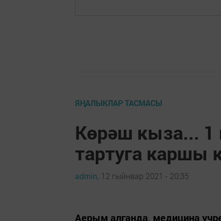
ЯҢАЛЫКЛАР ТАСМАСЫ
Көрәш кыза... 1
тартуга каршы 
admin,
12 гыйнвар 2021 - 20:35
Аерым алганда, медицина учр