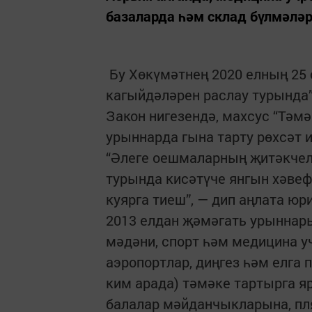
базаларда һәм склад бүлмәлә
Бу Хөкүмәтнең 2020 елның 25
кагыйдәләрен раслау турында”
Закон нигезендә, махсус “Тәмә
урыннарда гына тарту рөхсәт и
“Әлеге оешмаларның җитәкчел
турында кисәтүче янгын хәвеф
куярга тиеш”, — дип аңлата юри
2013 елдан җәмәгать урыннар
мәдәни, спорт һәм медицина у
аэропортлар, диңгез һәм елга
ким арада) тәмәке тартырга 
балалар мәйданчыкларына, пл