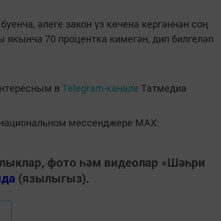
уенча, әлеге закон үз көченә кергәннән соң
ы якынча 70 процентка кимегән, дип билгеләп
интересным в
Telegram-канале
Татмедиа
в национальном мессенджере MАХ:
лыклар, фото һәм видеолар «Шәһри
нда
(язылыгыз).