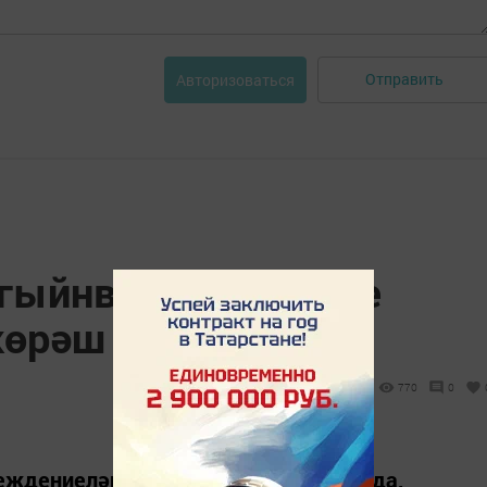
Отправить
Авторизоваться
 гыйнвардан тәмәке
көрәш көчәйтелде
770
0
еждениеләрендә, сәүдә нокталарында,