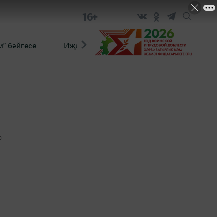
16+
" бәйгесе
Иҗат
Реклама
Онлайн язы
0