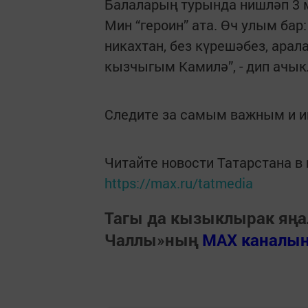
Балаларың турында нишләп 3 м
Мин “героин” ата. Өч улым бар: 
никахтан, без күрешәбез, ара
кызчыгым Камилә”, - дип ачы
Следите за самым важным и 
Читайте новости Татарстана 
https://max.ru/tatmedia
Тагы да кызыклырак яңа
Чаллы»ның
MAX каналы