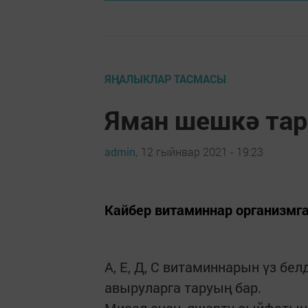
ЯҢАЛЫКЛАР ТАСМАСЫ
Яман шешкә та
admin,
12 гыйнвар 2021 - 19:23
Кайбер витаминнар организмга
А, Е, Д, С витаминнарын үз бе
авыруларга таруың бар.
Мисал өчен, яшәртү сыйфатына