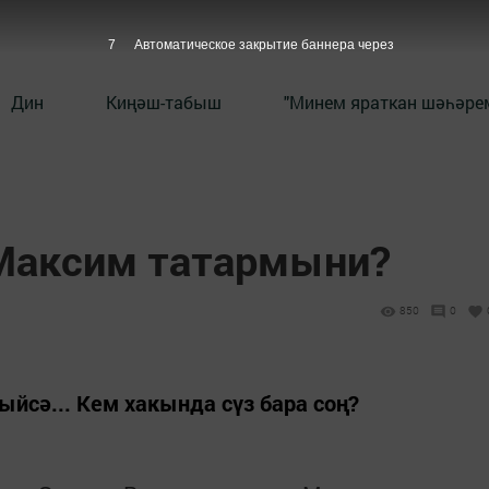
6
Автоматическое закрытие баннера через
Дин
Киңәш-табыш
"Минем яраткан шәһәрем
Максим татармыни?
850
0
ыйсә... Кем хакында сүз бара соң?