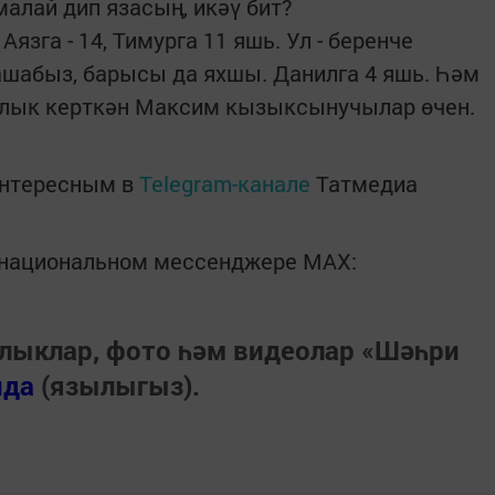
алай дип язасың, икәү бит?
Аязга - 14, Тимурга 11 яшь. Ул - беренче
лашабыз, барысы да яхшы. Данилга 4 яшь. Һәм
клык керткән Максим кызыксынучылар өчен.
интересным в
Telegram-канале
Татмедиа
в национальном мессенджере MАХ:
лыклар, фото һәм видеолар «Шәһри
нда
(язылыгыз).