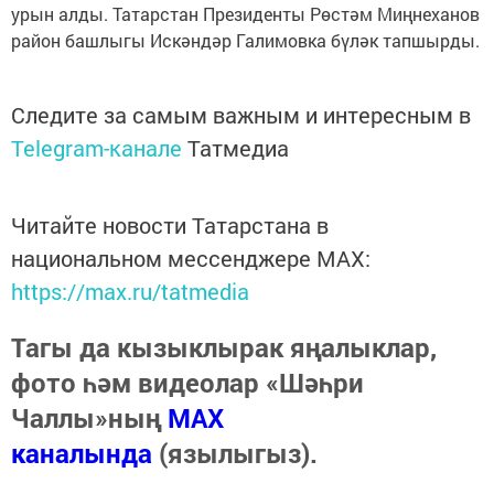
урын алды. Татарстан Президенты Рөстәм Миңнеханов
район башлыгы Искәндәр Галимовка бүләк тапшырды.
Следите за самым важным и интересным в
Telegram-канале
Татмедиа
Читайте новости Татарстана в
национальном мессенджере MАХ:
https://max.ru/tatmedia
Тагы да кызыклырак яңалыклар,
фото һәм видеолар «Шәһри
Чаллы»ның
MAX
каналында
(язылыгыз).