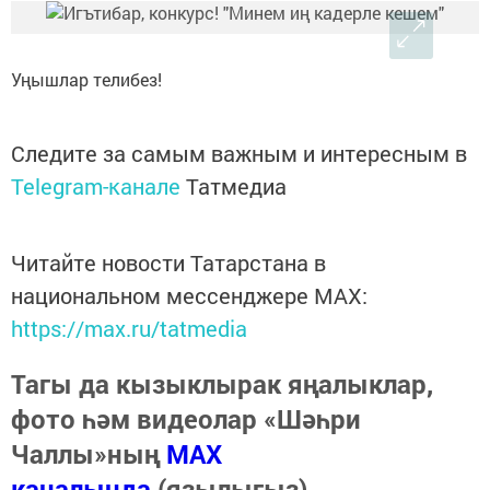
Уңышлар телибез!
Следите за самым важным и интересным в
Telegram-канале
Татмедиа
Читайте новости Татарстана в
национальном мессенджере MАХ:
https://max.ru/tatmedia
Тагы да кызыклырак яңалыклар,
фото һәм видеолар «Шәһри
Чаллы»ның
MAX
каналында
(язылыгыз).