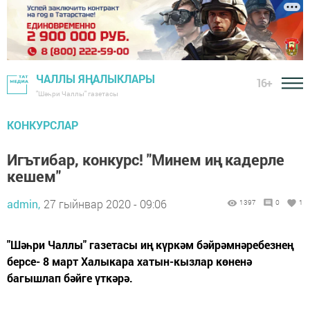
ЧАЛЛЫ ЯҢАЛЫКЛАРЫ
16+
"Шәһри Чаллы" газетасы
КОНКУРСЛАР
Игътибар, конкурс! "Минем иң кадерле
кешем"
admin,
27 гыйнвар 2020 - 09:06
1397
0
1
"Шәһри Чаллы" газетасы иң күркәм бәйрәмнәребезнең
берсе- 8 март Халыкара хатын-кызлар көненә
багышлап бәйге үткәрә.