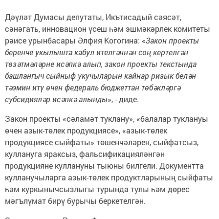
Дәүләт Думасы депутаты, Икътисадый сәясәт,
сәнәгать, инновацион үсеш һәм эшмәкәрлек комитеты
рәисе урынбасары Әлфия Когогина: «
Закон проекты
беренче укылышта кабул ителгәннән соң кертелгән
төзәтмәләрне исәпкә алып, закон проекты текстында
башлангыч сыйныф укучыларын кайнар ризык белән
тәэмин итү өчен федераль бюджеттан төбәкләргә
субсидияләр исәпкә алынды
», - диде.
Закон проекты «сәламәт туклану», «балалар туклануы
өчен азык-төлек продукциясе», «азык-төлек
продукциясе сыйфаты» төшенчәләрен, сыйфатсыз,
куллануга яраксыз, фальсификацияләнгән
продукцияне куллануны тыюны билгели. Документта
кулланучыларга азык-төлек продуктларының сыйфаты
һәм куркынычсызлыгы турында тулы һәм дөрес
мәгълүмат бирү бурычы беркетелгән.