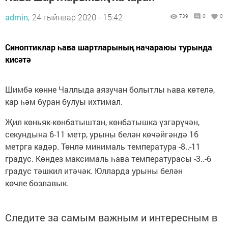
admin,
24 гыйнвар 2020 - 15:42
739
0
0
Синоптиклар һава шартларының начараюы турында
кисәтә
Шимбә көнне Чаллыда аязучан болытлы һава көтелә,
кар һәм буран булуы ихтимал.
Җил көньяк-көнбатыштан, көнбатышка үзгәрүчән,
секундына 6-11 метр, урыны белән көчәйгәндә 16
метрга кадәр. Төнлә минималь температура -8..-11
градус. Көндез максималь һава температурасы -3..-6
градус тәшкил итәчәк. Юлларда урыны белән
көчле бозлавык.
Следите за самым важным и интересным в