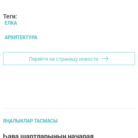
Теги:
ЕЛКА
АРХИТЕКТУРА
Перейти на страницу новости
ЯҢАЛЫКЛАР ТАСМАСЫ
Һава шартларының начарая