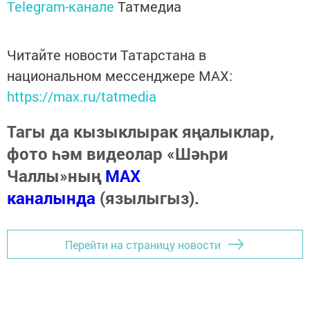
Telegram-канале
Татмедиа
Читайте новости Татарстана в
национальном мессенджере MАХ:
https://max.ru/tatmedia
Тагы да кызыклырак яңалыклар,
фото һәм видеолар «Шәһри
Чаллы»ның
MAX
каналында
(язылыгыз).
Перейти на страницу новости