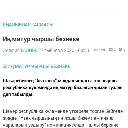
ЯҢАЛЫКЛАР ТАСМАСЫ
Иң матур чыршы безнеке
Зөлфия ГАЛИМ,
27 гыйнвар 2020 - 08:53
1198
0
0
Шәһәребезнең “Азатлык” мәйданындагы төп чыршы
республика күләмендә иң матур бизәлгән урман гүзәле
дип табылды.
Шәһәр республика күләмендә үткәрелә торган бәйгедә
җиңде. “Үзәк чыршының иң яхшы бизәү һәм яңа ел
чараларын уздыру” номинациясендә Чаллы беренче