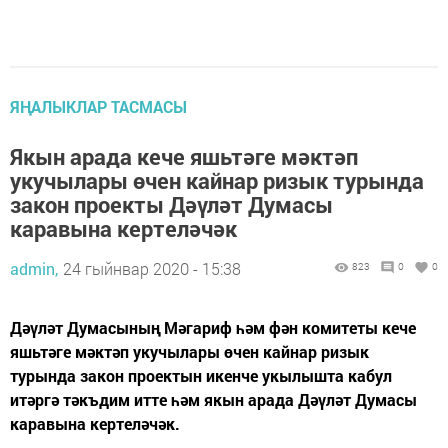
ЯҢАЛЫКЛАР ТАСМАСЫ
Якын арада кече яшьтәге мәктәп
укучылары өчен кайнар ризык турында
закон проекты Дәүләт Думасы
каравына кертеләчәк
admin,
24 гыйнвар 2020 - 15:38
823
0
0
Дәүләт Думасының Мәгариф һәм фән комитеты кече
яшьтәге мәктәп укучылары өчен кайнар ризык
турында закон проектын икенче укылышта кабул
итәргә тәкъдим итте һәм якын арада Дәүләт Думасы
каравына кертеләчәк.