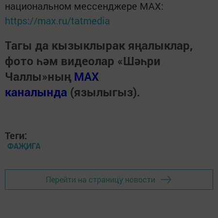
национальном мессенджере MАХ:
https://max.ru/tatmedia
Тагы да кызыклырак яңалыклар,
фото һәм видеолар «Шәһри
Чаллы»ның
MAX
каналында
(язылыгыз).
Теги:
ФАҖИГА
Перейти на страницу новости