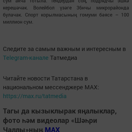
сум акча тотыла. Тендердан соң, подрядчы эшкә
керешәчәк. Волейбол үзәге 36нчы микрорайонда
булачак. Спорт корылмасының гомуми бәясе – 100
миллион сум.
Следите за самым важным и интересным в
Telegram-канале
Татмедиа
Читайте новости Татарстана в
национальном мессенджере MАХ:
https://max.ru/tatmedia
Тагы да кызыклырак яңалыклар,
фото һәм видеолар «Шәһри
Чаллы»ның
MAX