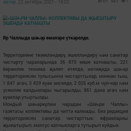
автор,
22 октябрь 2021 - 16:02
921
0
0
Яр Чаллыда шәһәр өмәләре үткәрелде.
Территорияне төзекләндерү, яшелләндерү һәм санитар
чистарту чараларында 35 870 кеше катнашты, 221
берәмлек техника җәлеп ителде, нәтиҗәдә шәһәр
территориясен тулысынча чистарттылар, моннан тыш,
1 847 агач, 3 429 куак киселде, 2 025 куб.м чүп-чар һәм
үсемлек калдыклары чыгарылды, 861 данә агач һәм
куаклар утыртылды.
Мондый шәһәркүләм чарадан «Шәһри Чаллы»
газетасы коллективы да читтә калмады. Без редакция
территориясен санитар чистарттык: яфракларны
җыештырып, махсус капчыкларга тутырып куйдык.