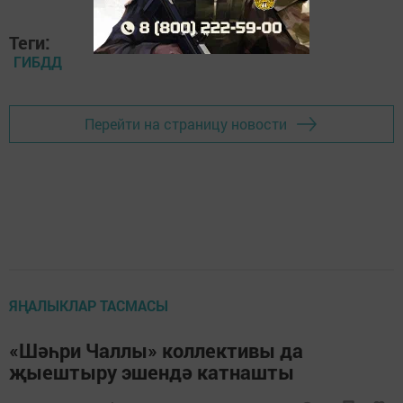
Теги:
ГИБДД
Перейти на страницу новости
ЯҢАЛЫКЛАР ТАСМАСЫ
«Шәһри Чаллы» коллективы да
җыештыру эшендә катнашты