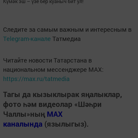
Күмәк эш – үзе бер куаныч бит ул!
Следите за самым важным и интересным в
Telegram-канале
Татмедиа
Читайте новости Татарстана в
национальном мессенджере MАХ:
https://max.ru/tatmedia
Тагы да кызыклырак яңалыклар,
фото һәм видеолар «Шәһри
Чаллы»ның
MAX
каналында
(язылыгыз).