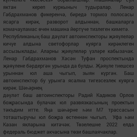
яктан кереп куркыныч тудыралар. Ленар
Габдрахманов фикеренчә, биредә тормоз полосасы
ясарга кирәк, разворот алдыннан, башкаларга
комачауламас өчен машина йөртүче тизлеген киметә.
Республиканың баш дәүләт автоинспекторы җәяүлеләр
кичүе алдына светофорлар куярга кирәклеген
ассызыклады. Аларны җәяүлеләр үзләре кабызачак.
Ленар Габдрахманов Хәсән Туфан проспектында
җәяүлене бәрдергән урында да булды. Җәяүле тиешсез
урыннан юл аша чыгып, зыян күргән. Баш
автоинспектор бу урынга ясалма тигезсезлек куярга
кирәк. Шәһәрнең
дәүләт баш автоинспекторы Радий Кадиков Орлов
боҗрасында булачак юл развязкасының проектын
тәкъдим итте. Яңа шәһәрне һәм М7 трассасын
тоташтыручы юл боҗра өстеннән чыгып, Уфа һәм
Казан якларына китәчәк. Төзелешне 2022 елда
федераль бюджет акчасына төзи башлаячаклар.