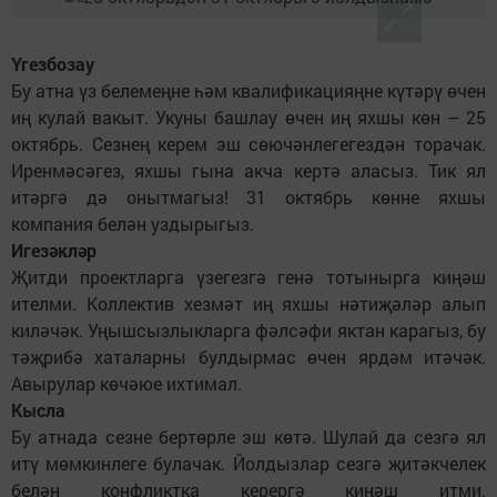
Үгезбозау
Бу атна үз белемеңне һәм квалификацияңне күтәрү өчен
иң кулай вакыт. Укуны башлау өчен иң яхшы көн – 25
октябрь. Сезнең керем эш сөючәнлегегездән торачак.
Иренмәсәгез, яхшы гына акча кертә аласыз. Тик ял
итәргә дә онытмагыз! 31 октябрь көнне яхшы
компания белән уздырыгыз.
Игезәкләр
Җитди проектларга үзегезгә генә тотынырга киңәш
ителми. Коллектив хезмәт иң яхшы нәтиҗәләр алып
киләчәк. Уңышсызлыкларга фәлсәфи яктан карагыз, бу
тәҗрибә хаталарны булдырмас өчен ярдәм итәчәк.
Авырулар көчәюе ихтимал.
Кысла
Бу атнада сезне бертөрле эш көтә. Шулай да сезгә ял
итү мөмкинлеге булачак. Йолдызлар сезгә җитәкчелек
белән конфликтка керергә киңәш итми.