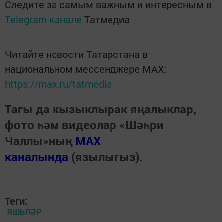
Следите за самым важным и интересным в
Telegram-канале
Татмедиа
Читайте новости Татарстана в
национальном мессенджере MАХ:
https://max.ru/tatmedia
Тагы да кызыклырак яңалыклар,
фото һәм видеолар «Шәһри
Чаллы»ның
MAX
каналында
(язылыгыз).
Теги:
ЯШЬЛӘР