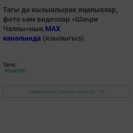
Тагы да кызыклырак яңалыклар,
фото һәм видеолар «Шәһри
Чаллы»ның
MAX
каналында
(язылыгыз).
Теги:
КОНКУРС
Перейти на страницу новости