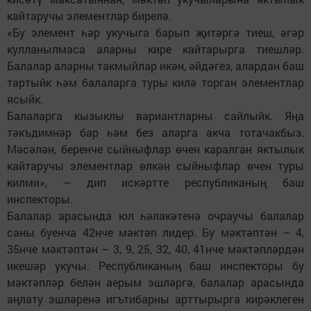
кайтаручы элементлар бирелә.
«Бу элемент һәр укучыга барып җитәргә тиеш, әгәр
кулланылмаса аларны кире кайтарырга тиешләр.
Балалар аларны такмыйлар икән, әйдәгез, алардан баш
тартыйк һәм балаларга туры килә торган элементлар
ясыйк.
Балаларга кызыклы вариантларны сайлыйк. Яңа
тәкъдимнәр бар һәм без аларга акча тотачакбыз.
Мәсәлән, беренче сыйныфлар өчен каралган яктылык
кайтаручы элементлар өлкән сыйныфлар өчен туры
килми», – дип искәртте республиканың баш
инспекторы.
Балалар арасында юл һәлакәтенә очраучы балалар
саны буенча 42нче мәктәп лидер. Бу мәктәптән – 4,
35нче мәктәптән – 3, 9, 25, 32, 40, 41нче мәктәпләрдән
икешәр укучы. Республиканың баш инспекторы бу
мәктәпләр белән аерым эшләргә, балалар арасында
аңлату эшләренә игътибарны арттырырга кирәклеген