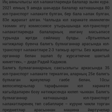
Иң аянычлысы юл һәлакәтләрендә балалар зыян күрә.
2021 елның 9 аенда шәһәрдә балалар катнашында 80
юл-транспорт һәлакәте булган, бер бала һәлак булган,
83е җәрәхәт алган. Чаллыда юл хәрәкәте иминлеген
тәэмин итү комиссиясе утырышында юл-транспорт
һәлакәтләрендә балаларның имгәнү мәсьәләсе
турында җитди сөйләшү булды. «Яртыеллык
нәтиҗәләр буенча балигъ булмаганнар арасында юл-
транспорт һәлакәтләре 2-3 тапкыр артты. Без җаваплы
органнар белән эшләп бу күрсәткечне шактый
киметтек», – диде Радий Кадиков.
Балигъ булмаганнарның саксызлыгы аркасында 35
юл-транспорт һәлакәте теркәлгән, аларның 25е балигъ
булмаган җәяүлеләр гаебе белән, 10сы
велосипедчылар тарафыннан юл хәрәкәте
кагыйдәләрен бозу нәтиҗәсендә килеп чыккан. Балигъ
булмаганнар катнашында юл-транспорт
һәлакәтләренең төп сәбәпләре – күрүне чикли торган
предметлар арасыннан машина йөртүчеләр