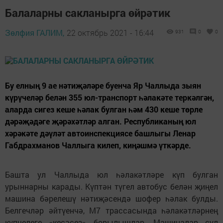
Балаларны сакланырга өйрәтик
Зөлфия ГАЛИМ,
22 октябрь 2021 - 16:44
931
0
0
Бу елның 9 ае нәтиҗәләре буенча Яр Чаллыда зыян
күрүчеләр белән 355 юл-транспорт һәлакәте теркәлгән,
аларда сигез кеше һәлак булган һәм 430 кеше төрле
дәрәҗәдәге җәрәхәтләр алган. Республиканың юл
хәрәкәте дәүләт автоинспекциясе башлыгы Ленар
Габдрахманов Чаллыга килеп, киңәшмә үткәрде.
Башта ул Чаллыда юл һәлакәтләре күп булган
урыннарны карады. Күптән түгел автобус белән җиңел
машина бәрелешү нәтиҗәсендә шофер һәлак булды.
Белгечләр әйтүенчә, М7 трассасында һәлакәтләрнең
күпчелеге «кесәсез» борылышлар. Машиналар сул