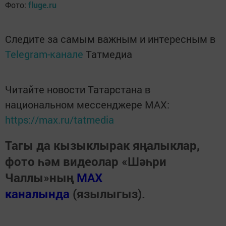
Фото:
fluge.ru
Следите за самым важным и интересным в
Telegram-канале
Татмедиа
Читайте новости Татарстана в
национальном мессенджере MАХ:
https://max.ru/tatmedia
Тагы да кызыклырак яңалыклар,
фото һәм видеолар «Шәһри
Чаллы»ның
MAX
каналында
(язылыгыз).