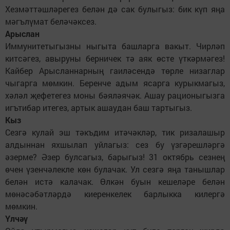
Хезмәттәшләрегез белән дә сак булыгыз: бик күп яңа
мәгълүмат беләчәксез.
Арыслан
Иммунитетыгызны ныгыта башларга вакыт. Чирләп
китсәгез, авыруны берничек тә аяк өсте үткәрмәгез!
Кайбер Арысланнарның гаиләсендә төрле низаглар
чыгарга мөмкин. Беренче адым ясарга курыкмагыз,
хәләл җефетегез моны бәяләячәк. Ашау рационыгызга
игътибар итегез, артык ашаудан баш тартыгыз.
Кыз
Сезгә кулай эш тәкъдим итәчәкләр, тик ризалашыр
алдыннан яхшылап уйлагыз: сез бу үзгәрешләргә
әзерме? Әзер булсагыз, барыгыз! 31 октябрь сезнең
өчен үзенчәлекле көн булачак. Ул сезгә яңа танышлар
белән истә калачак. Өлкән буын кешеләре белән
мөнәсәбәтләрдә киеренкелек барлыкка килергә
мөмкин.
Үлчәү