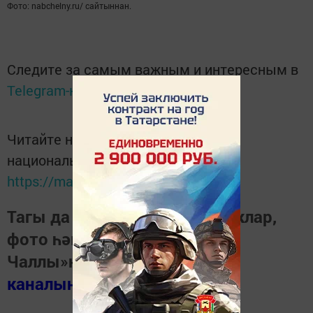
Фото: nabchelny.ru/ сайтыннан.
Следите за самым важным и интересным в
Telegram-канале
Татмедиа
Читайте новости Татарстана в
национальном мессенджере MАХ:
https://max.ru/tatmedia
Тагы да кызыклырак яңалыклар,
фото һәм видеолар «Шәһри
Чаллы»ның
MAX
каналында
(язылыгыз).