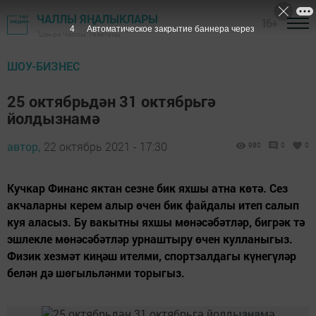
ЧАЛЛЫ ЯҢАЛЫКЛАРЫ
16+
4
Автоматическое закрытие баннера через
"Шәһри Чаллы" газетасы
ШОУ-БИЗНЕС
25 октябрьдән 31 октябрьгә
йолдызнамә
автор,
22 октябрь 2021 - 17:30
980
0
0
Кучкар Финанс яктан сезне бик яхшы атна көтә. Сез
акчаларны керем алыр өчен бик файдалы итеп салып
куя аласыз. Бу вакытны яхшы мөнәсәбәтләр, бигрәк тә
эшлекле мөнәсәбәтләр урнаштыру өчен кулланыгыз.
Физик хезмәт киңәш ителми, спортзалдагы күнегүләр
белән дә шөгыльләнми торыгыз.