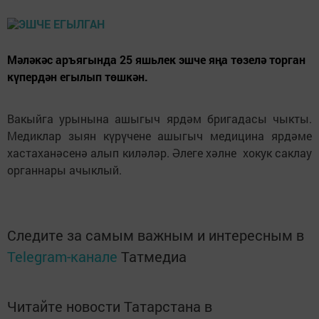
Мәләкәс аръягында 25 яшьлек эшче яңа төзелә торган
күпердән егылып төшкән.
Вакыйга урынына ашыгыч ярдәм бригадасы чыкты.
Медиклар зыян күрүчене ашыгыч медицина ярдәме
хастаханәсенә алып киләләр. Әлеге хәлне хокук саклау
органнары ачыклый.
Следите за самым важным и интересным в
Telegram-канале
Татмедиа
Читайте новости Татарстана в