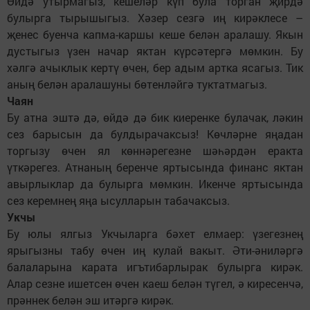
Өйдә утырмагыз, кешеләр күп була торган җирдә
булырга тырышыгыз. Хәзер сезгә иң кирәклесе –
җенес буенча капма-каршы кеше белән аралашу. Якын
дустыгыз үзен начар яктан күрсәтергә мөмкин. Бу
хәлгә ачыклык кертү өчен, бер адым артка ясагыз. Тик
аның белән аралашуны бөтенләйгә туктатмагыз.
Чаян
Бу атна эштә дә, өйдә дә бик киеренке булачак, ләкин
сез барысын да булдырачаксыз! Көчләрне яңадан
торгызу өчен ял көннәрегезне шәһәрдән еракта
үткәрегез. Атнаның беренче яртысында финанс яктан
авырлыклар да булырга мөмкин. Икенче яртысында
сез керемнең яңа ысулларын табачаксыз.
Укчы
Бу юлы ялгыз Укчыларга бәхет елмаер: үзегезнең
ярыгызны табу өчен иң кулай вакыт. Әти-әниләргә
балаларына карата игътибарлырак булырга кирәк.
Алар сезне ишетсен өчен каеш белән түгел, ә киресенчә,
прәннек белән эш итәргә кирәк.