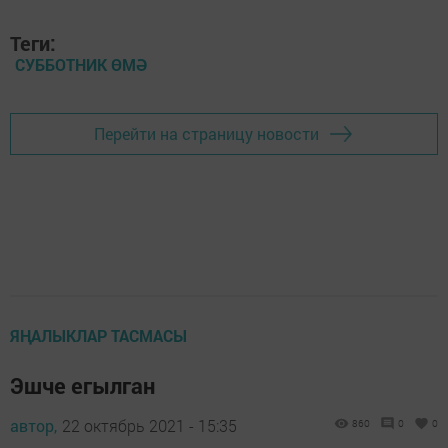
Теги:
СУББОТНИК ӨМӘ
Перейти на страницу новости
ЯҢАЛЫКЛАР ТАСМАСЫ
Эшче егылган
автор,
22 октябрь 2021 - 15:35
860
0
0