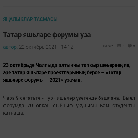
ЯҢАЛЫКЛАР ТАСМАСЫ
Татар яшьләре форумы уза
автор,
22 октябрь 2021 - 14:12
901
0
0
23 октябрьдә Чаллыда алтынчы тапкыр шәһәрнең иң
эре татар яшьләре проектларының берсе – «Татар
яшьләре форумы – 2021» узачак.
Чара 9 сәгатьтә «Нур» яшьләр үзәгендә башлана. Быел
форумда 70 өлкән сыйныф укучысы һәм студенты
катнаша.