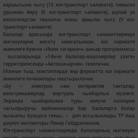
каршысына чыгу (15 юл-транспорт һәлакәте), тиешсез
урыннан йөрү (6 юл-транспорт һәлакәте), шулай ук
велосипедтан төшмичә юлны аркылы чыгу (9 юл-
транспорт һәлакәте).
Балалар арасында юл-транспорт һәлакәтләрендә
имгәнүләрне кисәтү максатыннан, юл хәрәкәте
иминлеге буенча «Имин тәгәрмәч» шәһәр программасы
кысаларында «14нче балалар-яшүсмерләр үзәге»
территориясендә «Автошәһәрчек» төзеләчәк.
Моннан тыш, мәктәпләрдә яңа форматта юл хәрәкәте
иминлеге почмаклары оештырылачак.
«Бу – электрон һәм интерактив такталар,
велотренажерлар, виртуаль чынбарлык күзлеге.
Экранда чынбарлыкка туры килүче хәлләрне
чагылдыручы җайланмалар бар. Балаларга болар
кызыклы булырга тиеш», – дип ассызыклады ТР баш
дәүләт инспекторы Ленар Габдрахманов.
Юл-транспорт һәлакәтләрендә балаларның имгәнүен
кисәтү максатыннан, мәктәп укучыларына яктылык