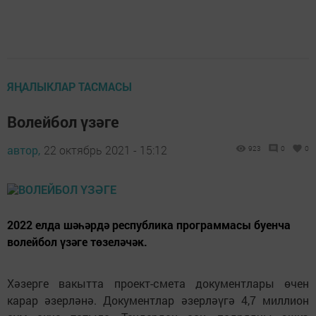
ЯҢАЛЫКЛАР ТАСМАСЫ
Волейбол үзәге
автор,
22 октябрь 2021 - 15:12
923
0
0
2022 елда шәһәрдә республика программасы буенча
волейбол үзәге төзеләчәк.
Хәзерге вакытта проект-смета документлары өчен
карар әзерләнә. Документлар әзерләүгә 4,7 миллион