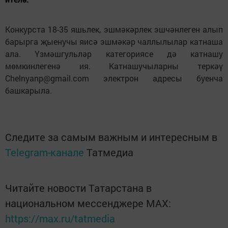
Конкурста 18-35 яшьлек, эшмәкәрлек эшчәнлеген алып
барырга җыенучы яисә эшмәкәр чаллылылар катнаша
ала. Үзмәшгульләр категориясе дә катнашу
мөмкинлегенә ия. Катнашучыларны теркәү
Chelnyanp@gmail.com электрон адресы буенча
башкарыла.
Следите за самым важным и интересным в
Telegram-канале
Татмедиа
Читайте новости Татарстана в
национальном мессенджере MАХ:
https://max.ru/tatmedia