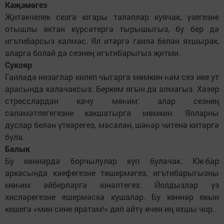
Кәҗәмөгез
Җитәкчелек сезгә югары таләпләр куячак, үзегезне
отышлы яктан күрсәтергә тырышыгыз, бу бер дә
игътибарсыз калмас. Ял итәргә гаилә белән яхшырак,
аларга болай да сезнең игътибарыгыз җитми.
Сукояр
Гаиләдә низаглар килеп чыгарга мөмкин һәм сез ике ут
арасында калачаксыз. Беркем ягын да алмагыз. Хәзер
стресслардан качу мөһим: алар сезнең
сәламәтлегегезне какшатырга мөмкин. Ялларны
дуслар белән үткәрегез, мәсәлән, шәһәр читенә китәргә
була.
Балык
Бу көннәрдә борчылулар күп булачак. Юк-бар
аркасында кәефегезне төшермәгез, игътибарыгызны
мөһим әйберләргә юнәлтегез. Йолдызлар үз
хисләрегезне яшермәскә кушалар. Бу көннәр якын
кешегә «мин сине яратам!» дип әйтү өчен иң яхшы чор.