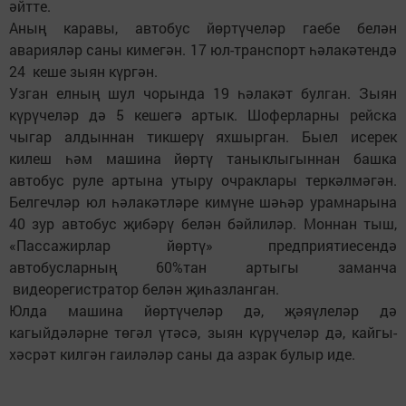
әйтте.
Аның каравы, автобус йөртүчеләр гаебе белән
аварияләр саны кимегән. 17 юл-транспорт һәлакәтендә
24 кеше зыян күргән.
Узган елның шул чорында 19 һәлакәт булган. Зыян
күрүчеләр дә 5 кешегә артык. Шоферларны рейска
чыгар алдыннан тикшерү яхшырган. Быел исерек
килеш һәм машина йөртү таныклыгыннан башка
автобус руле артына утыру очраклары теркәлмәгән.
Белгечләр юл һәлакәтләре кимүне шәһәр урамнарына
40 зур автобус җибәрү белән бәйлиләр. Моннан тыш,
«Пассажирлар йөртү» предприятиесендә
автобусларның 60%тан артыгы заманча
видеорегистратор белән җиһазланган.
Юлда машина йөртүчеләр дә, җәяүлеләр дә
кагыйдәләрне төгәл үтәсә, зыян күрүчеләр дә, кайгы-
хәсрәт килгән гаиләләр саны да азрак булыр иде.