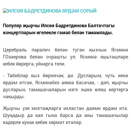
Популяр җырчы Илсөя Бәдретдинова Балтачтагы
концертларын игелекле гамәл белән тәмамлады.
Церебраль паралич белән туган кызчык Ясминә
ГОзәерова белән очрашты ул. Ясминә яшьтәшләре
кебек йөрергә, уйнарга тели.
- Табиблар кыз йөриячәк, ди. Дусларым, чуть кенә
ярдәм итсәк, Ясминәбез аякка басачак, - дип, җырчы
дусларын, тамашачаларын изге эшкә өлеш кертергә
чакырды.
Җырчы үзе мохтаҗларга ихластан даими ярдәм итә.
Шуңадыр да кая гына барса да аны тамашачылар
кадерле кунак кебек хөрмәт итәләр.