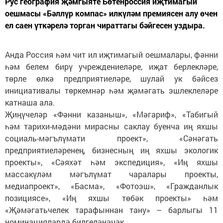
Рус география җәмгыяте Бөтенроссия иҗтимагый
оешмасы «Бәллүр компас» илкүләм премиясен алу өчен
ел саен үткәрелә торган чираттагы бәйгесен уздыра.
Анда Россия һәм чит ил иҗтимагый оешмалары, фәнни
һәм белем бирү учреждениеләре, иҗат берлекләре,
төрле өлкә предприятиеләре, шулай ук бәйсез
инициативалы төркемнәр һәм җәмәгать эшлеклеләре
катнаша ала.
Җиңүчеләр «Фәнни казаныш», «Мәгариф», «Табигый
һәм тарихи-мәдәни мирасны саклау буенча иң яхшы
социаль-мәгълүмати проект», «Сәнәгать
предприятиеләренең, бизнесның иң яхшы экологик
проекты», «Сәяхәт һәм экспедиция», «Иң яхшы
массакүләм мәгълүмат чаралары проекты,
медиапроект», «Басма», «Фотоэш», «Гражданлык
позициясе», «Иң яхшы төбәк проекты» һәм
«Җәмәгатьчелек тарафыннан тану» – барлыгы 11
номинацияләрдә билгеләнәчәк.