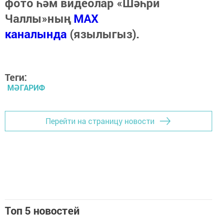
фото һәм видеолар «Шәһри
Чаллы»ның
MAX
каналында
(язылыгыз).
Теги:
МӘГАРИФ
Перейти на страницу новости
Топ 5 новостей