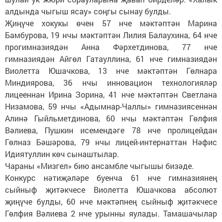
алдында чыгыш ясау» соңгы сынау булды.
Җиңүче хокукы өчен 57 нче мәктәптән Марина
Бамбурова, 19 нчы мәктәптән Лилия Балаухина, 64 нче
прогимназиядән Анна Фәрхетдинова, 77 нче
гимназиядән Айгөл Гатауллина, 61 нче гимназиядән
Виолетта Юшачкова, 13 нче мәктәптән Гөлнара
Миндиярова, 36 нчы инновацион технологияләр
лицееннан Ирина Зорина, 41 нче мәктәптән Светлана
Низамова, 59 нчы «Адымнар-Чаллы» гимназиясеннән
Алинә Гыйльметдинова, 60 нчы мәктәптән Гөлфия
Вәлиева, Пушкин исемендәге 78 нче пролицейдан
Гөлназ Бәшәрова, 79 нчы лицей-интернаттан Нәфис
Идиятуллин көч сынаштылар.
Чараны «Мизгел» бию ансамбле чыгышы бизәде.
Конкурс нәтиҗәләре буенча 61 нче гимназиянең
сыйныф җитәкчесе Виолетта Юшачкова абсолют
җиңүче булды, 60 нче мәктәпнең сыйныф җитәкчесе
Гөлфия Вәлиева 2 нче урынны яулады. Тамашачылар