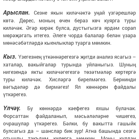
Арыслан.
Сезне якын киләчәктә уңай үзгәрешләр
көтә. Дөрес, моның өчен бераз көч куярга туры
киләчәк. Әгәр кирәк булса, дустыгызга ярдәм сорап
мөрәҗәгать итегез. Әлеге чорда балалар белән үзара
мөнәсәбәтләрдә кыенлыклар туарга мөмкин.
Кыз.
Үзегезнең үткәннәрегезгә җитди анализ ясагыз –
хаталар, вакыйгалар турында уйланыгыз. Шуның
нигезендә якты киләчәгегезгә төзәтмәләр кертергә
туры киләчәк. Хисләргә бирелмәгез. Бернинди
вәгъдәләр дә бирмәгез! Ял көннәрен файдалы
үткәрегез.
Үлчәү.
Бу көннәрдә кәефегез яхшы булачак.
Форсаттан файдаланып, мәсьәләләрне чишегез,
очрашулар үткәрегез. Бәлки, бу вакытта гашыйк
булсагыз да – шанслар бик зур! Атна башында сезгә
отышлы тәкъдим килергә мөмкин. Моны кулдан