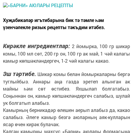
Хуҗабикәләр игътибарына бик тә тәмле һәм
үзенчәлекле ризык рецепты тәкъдим итәбез.
Кирәкле ингредиентлар:
2 йомырка, 100 гр шикәр
комы, 100 мл сөт, 200 гр он, 100 гр ак май, 1 чәй калагы
камыр көпшәкләндергеч, 1-2 чәй калагы какао.
Эш тәртибе.
Шикәр комы белән йомыркаларны бергә
туглыйбыз. Аннары аңа газда эретеп алынган ак
майны һәм сөт өстибез. Яхшылап болгатабыз.
Соңыннан он, камыр көпшәкләндергеч салабыз, шулай
ук болгатып алабыз.
Камырның берникадәр өлешен аерып алабыз да, какао
салабыз. Әлеге камыр безгә аюларның аяк-кулларын
ясар өчен кирәк булачак.
Калган камырны махсус «Барни» аюлары формасына