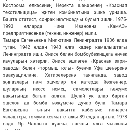
Кострома өлкәсенең Нерехта шәһәренең «Красная
текстильщица» җитен комбинатына эшкә урнаша.
Башта статист, соңрак икътисадчы булып эшли. 1975-
1993 елларда Нина Ивановна «КамАЗ»
предприятиесендә (техник, инженер) эшли.
Тамара Евгеньевна Милютина Ленинградта 1936 елда
туган. 1942 елдан 1943 елга кадәр камалыштагы
Ленинградта яши. Әнисе белән бомбоубежищега ничек
качуларын хәтерли. Әнисе эшләгән «Красная заря»
заводы белән «тормыш юлы» буенча Уфа шәһәренә
эвакуацияләнә. Хәтирәләренә таянганда, завод
җиһазлары һәм эшчеләр өч катерда йөзгәннәр,
шуларның икесе немец самолетлары һөҗүме
вакытында батып калган. Шулай ук алар барган
эшелон да бомба һөҗүменә дучар була. Тамара
Евгеньевна тыныч вакытта кабельче һөнәрен
үзләштерә, гомуми хезмәт стажы 39 елдан артык. 1973
елда Яр Чаллыга күченә, лаеклы ялга чыккнчы