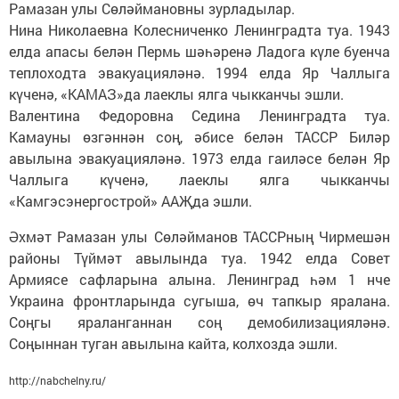
Рамазан улы Сөләймановны зурладылар.
Нина Николаевна Колесниченко Ленинградта туа. 1943
елда апасы белән Пермь шәһәренә Ладога күле буенча
теплоходта эвакуацияләнә. 1994 елда Яр Чаллыга
күченә, «КАМАЗ»да лаеклы ялга чыкканчы эшли.
Валентина Федоровна Седина Ленинградта туа.
Камауны өзгәннән соң, әбисе белән ТАССР Биләр
авылына эвакуацияләнә. 1973 елда гаиләсе белән Яр
Чаллыга күченә, лаеклы ялга чыкканчы
«Камгэсэнергострой» ААҖда эшли.
Әхмәт Рамазан улы Сөләйманов ТАССРның Чирмешән
районы Түймәт авылында туа. 1942 елда Совет
Армиясе сафларына алына. Ленинград һәм 1 нче
Украина фронтларында сугыша, өч тапкыр яралана.
Соңгы яраланганнан соң демобилизацияләнә.
Соңыннан туган авылына кайта, колхозда эшли.
http://nabchelny.ru/