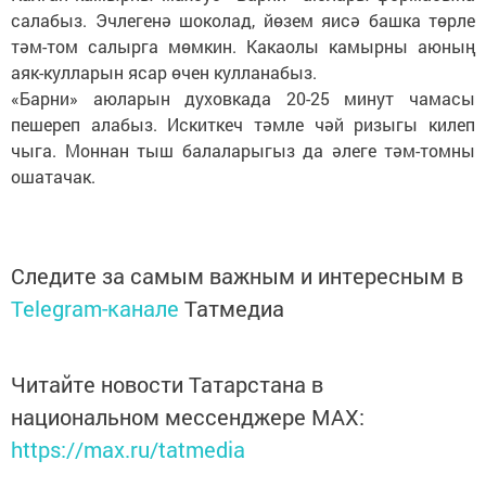
салабыз. Эчлегенә шоколад, йөзем яисә башка төрле
тәм-том салырга мөмкин. Какаолы камырны аюның
аяк-кулларын ясар өчен кулланабыз.
«Барни» аюларын духовкада 20-25 минут чамасы
пешереп алабыз. Искиткеч тәмле чәй ризыгы килеп
чыга. Моннан тыш балаларыгыз да әлеге тәм-томны
ошатачак.
Следите за самым важным и интересным в
Telegram-канале
Татмедиа
Читайте новости Татарстана в
национальном мессенджере MАХ:
https://max.ru/tatmedia