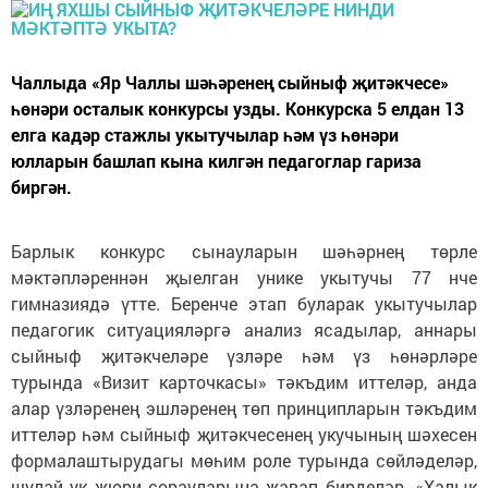
Чаллыда «Яр Чаллы шәһәренең сыйныф җитәкчесе»
һөнәри осталык конкурсы узды. Конкурска 5 елдан 13
елга кадәр стажлы укытучылар һәм үз һөнәри
юлларын башлап кына килгән педагоглар гариза
биргән.
Барлык конкурс сынауларын шәһәрнең төрле
мәктәпләреннән җыелган унике укытучы 77 нче
гимназиядә үтте. Беренче этап буларак укытучылар
педагогик ситуацияләргә анализ ясадылар, аннары
сыйныф җитәкчеләре үзләре һәм үз һөнәрләре
турында «Визит карточкасы» тәкъдим иттеләр, анда
алар үзләренең эшләренең төп принципларын тәкъдим
иттеләр һәм сыйныф җитәкчесенең укучының шәхесен
формалаштырудагы мөһим роле турында сөйләделәр,
шулай ук жюри сорауларына җавап бирделәр. «Халык