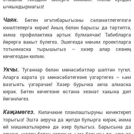
ычкындырмагыз!
Чаян.
Бөтен игътибарыгызны сәламәтлегегезгә
юнәлтелергә кирәк! Аның белән барысы да тәртиптә,
әмма профилактика артык булмаячак! Табибларга
йөрергә вакыт бүлегез. Эшегездә мөһим проектларга
тотынмаска тырышыгыз – хәзер алар сезнең
көчегездән килми.
Укчы.
Туганнар белән мөнәсәбәтләр шәптән түгел.
Аларга карата үз мөнәсәбәтегезне үзгәртегез – һәм
вәзгыять үзгәрәчәк! Хәзер бурычка акча алмаска
кирәк. Бөтен көчегезне өстәмә хезмәт хакына дип
йөгәнләгез.
Кәҗәмөгез.
Киләчәкне планлаштыруны кичектереп
торыгыз! Эштә аеруча да җитди булырга кирәк, әмма
өй мәшәкатьләренә дә әзер булыгыз. Барысына да
елмаю, шаяру белән карагыз, һәм барысы да «ура»га