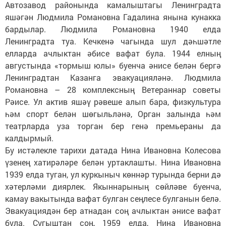
Автозавод районында камалыштагы Ленинградта
яшәгән Людмила Романовна Гадалина янына кунакка
бардылар. Людмила Романовна 1940 елда
Ленинградта туа. Кечкенә чагында шул дәһшәтле
елларда ачлыктан әбисе вафат була. 1944 елның
августында «тормыш юлы» буенча әнисе белән бергә
Ленинградтан Казанга эвакуацияләнә. Людмила
Романовна – 28 комплексның Ветераннар советы
Рәисе. Ул актив яшәү рәвеше алып бара, физкультура
һәм спорт белән шөгыльләнә, Орган залында һәм
театрларда уза торган бер генә премьераны да
калдырмый.
Бу истәлекле тарихи датада Нина Ивановна Колесова
үзенең хатирәләре белән уртаклашты. Нина Ивановна
1939 елда туган, ул куркыныч көннәр турында берни дә
хәтерләми диярлек. Якыннарының сөйләве буенча,
камау вакытында вафат булган сеңлесе булганын белә.
Эвакуациядән бер атнадан соң ачлыктан әнисе вафат
була. Сугыштан соң, 1959 елда, Нина Ивановна