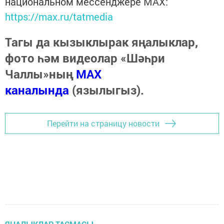
национальном мессенджере MАХ:
https://max.ru/tatmedia
Тагы да кызыклырак яңалыклар,
фото һәм видеолар «Шәһри
Чаллы»ның
MAX
каналында
(язылыгыз).
Перейти на страницу новости