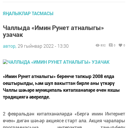
ЯҢАЛЫКЛАР ТАСМАСЫ
Чаллыда «Имин Рунет атналыгы»
узачак
автор,
29 гыйнвар 2022 - 13:30
832
0
0
«Имин Рунет атналыгы» беренче тапкыр 2008 елда
оештырылды, һәм шул вакыттан бирле аны үткәрү
Чаллы шәһәре муниципаль китапханәләре өчен яхшы
традициягә әверелде.
2 февральдән китапханәләрдә «Бергә имин Интернет
өчен» дигән шәһәр акциясе старт ала. Акция чаралары
программасына интерактив танып-белү