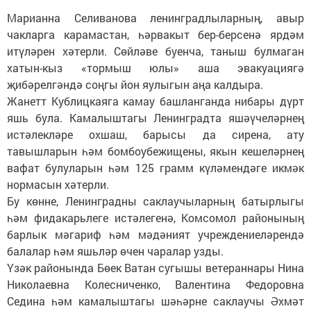
Марианна Селиванова ленинградлыларның, авыр
чакларга карамастан, һәрвакыт бер-берсенә ярдәм
итүләрен хәтерли. Сөйләве буенча, таныш булмаган
хатын-кыз «тормыш юлы» аша эвакуациягә
җибәрелгәндә соңгы йон яулыгын аңа калдыра.
Жанетт Кублицкаяга камау башланганда нибары дүрт
яшь була. Камалыштагы Ленинградта яшәүчеләрнең
истәлекләре охшаш, барысы да сирена, ату
тавышларын һәм бомбоубежищены, якын кешеләрнең
вафат булуларын һәм 125 грамм күләмендәге икмәк
нормасын хәтерли.
Бу көнне, Ленинградны саклаучыларның батырлыгы
һәм фидакарьлеге истәлегенә, Комсомол районының
барлык мәгариф һәм мәдәният учреждениеләрендә
балалар һәм яшьләр өчен чаралар узды.
Үзәк районында Бөек Ватан сугышы ветераннары Нина
Николаевна Колесниченко, Валентина Федоровна
Седина һәм камалыштагы шәһәрне саклаучы Әхмәт