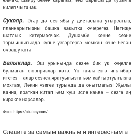
килеп чыгачак.
Сукояр.
Әгәр дә сез ябыгу диетасына утырсагыз,
планнарыгызны башка вакытка күчерегез. Нәтиҗә
шатлык китермәячәк. Дүшәмбе көнне сезне
тормышыгызда күпне үзгәртергә мөмкин кеше белән
очрашу көтә.
Балыклар.
Эш урынында сезне бик үк күңелле
булмаган сюрпризлар көтә. Үз гаиләгезгә игътибар
итегез – алар сезнең яратуыгызга һәм кайгыртуыгызга
мохтаҗ. Ләкин үзегез турында да онытмагыз! Җылы
ванна, яраткан китап һәм хуш исле каһвә – сезгә иң
кирәкле нәрсәләр.
Фото: https://pixabay.com/
Следите за самым важным и интересным в