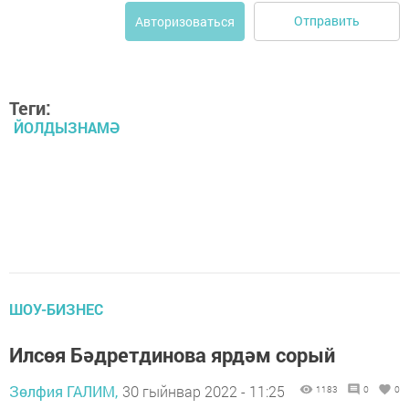
Отправить
Авторизоваться
Теги:
ЙОЛДЫЗНАМӘ
ШОУ-БИЗНЕС
Илсөя Бәдретдинова ярдәм сорый
Зөлфия ГАЛИМ,
30 гыйнвар 2022 - 11:25
1183
0
0