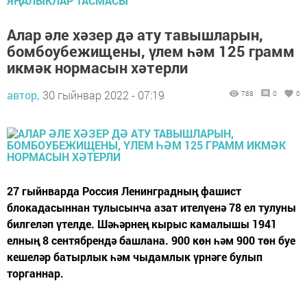
ЯҢАЛЫКЛАР ТАСМАСЫ
Алар әле хәзер дә ату тавышларын,
бомбоубежищены, үлем һәм 125 грамм
икмәк нормасын хәтерли
автор,
30 гыйнвар 2022 - 07:19
788
0
0
27 гыйнварда Россия Ленинградның фашист
блокадасыннан тулысынча азат ителүенә 78 ел тулуны
билгеләп үтелде. Шәһәрнең кырыс камалышы 1941
елның 8 сентябрендә башлана. 900 көн һәм 900 төн буе
кешеләр батырлык һәм чыдамлык үрнәге булып
торганнар.