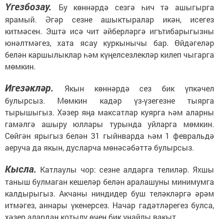
Үгезбозау.
Бу көннәрдә сезгә һич тә ашыгырга
ярамый. Әгәр сезне ашыктыралар икән, исегез
китмәсен. Эштә исә чит әйберләргә игътибарыгызны
юнәлтмәгез, хата ясау куркынычы бар. Өйдәгеләр
белән каршылыклар һәм күңелсезлекләр килеп чыгарга
мөмкин.
Игезәкләр.
Якын көннәрдә сез бик үпкәчел
булырсыз. Мөмкин кадәр үз-үзегезне тыярга
тырышыгыз. Хәзер яңа максатлар куярга һәм аларны
гамәлгә ашыру юллары турында уйларга мөмкин.
Сөйгән ярыгыз белән 31 гыйнварда һәм 1 февральдә
аеруча да якын, дусларча мөнәсәбәттә булырсыз.
Кысла.
Катлаулы чор: сезне алдарга телиләр. Яхшы
таныш булмаган кешеләр белән аралашуны минимумга
калдырыгыз. Акчаны ниндидер буш теләкләргә әрәм
итмәгез, аннары үкенерсез. Начар гадәтләрегез булса,
хәзер алардан котылу өчен бик уңайлы вакыт.