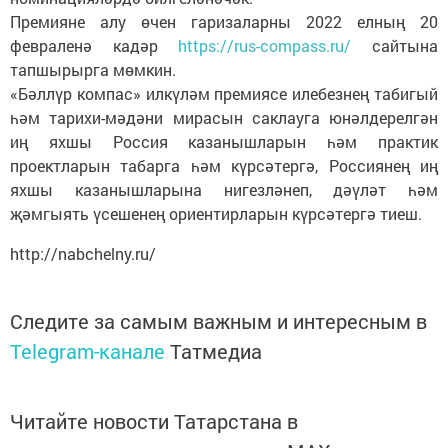
Премияне алу өчен гаризаларны 2022 елның 20
февраленә кадәр
https://rus-compass.ru/
сайтына
тапшырырга мөмкин.
«Бәллүр компас» илкүләм премиясе илебезнең табигый
һәм тарихи-мәдәни мирасын саклауга юнәлдерелгән
иң яхшы Россия казанышларын һәм практик
проектларын табарга һәм күрсәтергә, Россиянең иң
яхшы казанышларына нигезләнеп, дәүләт һәм
җәмгыять үсешенең ориентирларын күрсәтергә тиеш.
http://nabchelny.ru/
Следите за самым важным и интересным в
Telegram-канале
Татмедиа
Читайте новости Татарстана в