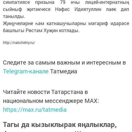
симпатиясе призына 79 нчы лицей-интернатның
сыйныф җитәкчесе Нәфис Идиятуллин лаек дип
танылды.
Җиңүчеләрне һәм катнашучыларны мәгариф идарәсе
башлыгы Рөстәм Хуҗин котлады.
http://nabchelny.ru/
Следите за самым важным и интересным в
Telegram-канале
Татмедиа
Читайте новости Татарстана в
национальном мессенджере MАХ:
https://max.ru/tatmedia
Тагы да кызыклырак яңалыклар,