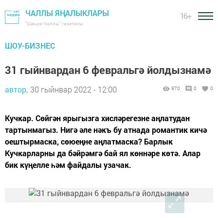
ЧАЛЛЫ ЯҢАЛЫКЛАРЫ
16+
"Шәһри Чаллы" газетасы
ШОУ-БИЗНЕС
31 гыйнвардан 6 февральгә йолдызнамә
автор,
30 гыйнвар 2022 - 12:00
970
0
0
Кучкар. Сөйгән ярыгызга хисләрегезне аңлатудан
тартынмагыз. Нигә әле нәкъ бу атнада романтик кичә
оештырмаска, сөюеңне аңлатмаска? Барлык
Кучкарларны да бәйрәмгә бай ял көннәре көтә. Алар
бик күңелле һәм файдалы узачак.