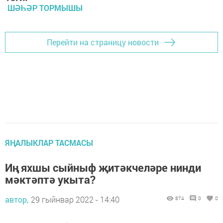
ШӘҺӘР ТОРМЫШЫ
Перейти на страницу новости
ЯҢАЛЫКЛАР ТАСМАСЫ
Иң яхшы сыйныф җитәкчеләре нинди
мәктәптә укыта?
автор,
29 гыйнвар 2022 - 14:40
874
0
0