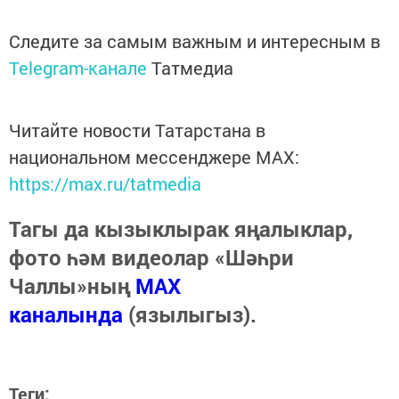
Следите за самым важным и интересным в
Telegram-канале
Татмедиа
Читайте новости Татарстана в
национальном мессенджере MАХ:
https://max.ru/tatmedia
Тагы да кызыклырак яңалыклар,
фото һәм видеолар «Шәһри
Чаллы»ның
MAX
каналында
(язылыгыз).
Теги: