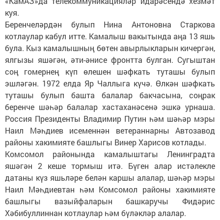
«КамАЗ»да телекоммуникацияләр идарәсендә хезмәт
куя.
Беренчеләрдән булып Нина Антоновна Старкова
котлаулар кабул итте. Камалыш вакытында аңа 13 яшь
була. Кыз камалышның бөтен авырлыкларын кичергән,
ялгызы яшәгән, әти-әнисе фронтта булган. Сугыштан
соң гомернең күп өлешен шәфкать туташы булып
эшләгән. 1972 елда Яр Чаллыга күчә. Өлкән шәфкать
туташы булып башта балалар бакчасына, соңрак
беренче шәһәр балалар хастаханәсенә эшкә урнаша.
Россия Президенты Владимир Путин һәм шәһәр мэры
Наил Мәһдиев исеменнән ветераннарны Автозавод
районы хакимияте башлыгы Винер Харисов котлады.
Комсомол районында камалыштагы Ленинградта
яшәгән 2 кеше тормыш итә. Бүген алар истәлекле
датаны күз яшьләре белән каршы алалар, шәһәр мэры
Наил Мәһдиевтан һәм Комсомол районы хакимияте
башлыгы вазыйфаларын башкаручы Фидәрис
Хәбибуллиннан котлаулар һәм бүләкләр алалар.