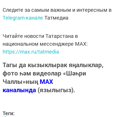
Следите за самым важным и интересным в
Telegram-канале
Татмедиа
Читайте новости Татарстана в
национальном мессенджере MАХ:
https://max.ru/tatmedia
Тагы да кызыклырак яңалыклар,
фото һәм видеолар «Шәһри
Чаллы»ның
MAX
каналында
(язылыгыз).
Теги: