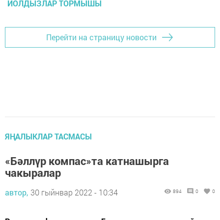
ЙОЛДЫЗЛАР ТОРМЫШЫ
Перейти на страницу новости
ЯҢАЛЫКЛАР ТАСМАСЫ
«Бәллүр компас»та катнашырга
чакыралар
автор,
30 гыйнвар 2022 - 10:34
894
0
0