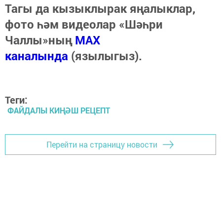
Тагы да кызыклырак яңалыклар,
фото һәм видеолар «Шәһри
Чаллы»ның
MAX
каналында
(язылыгыз).
Теги:
ФАЙДАЛЫ КИҢӘШ РЕЦЕПТ
Перейти на страницу новости