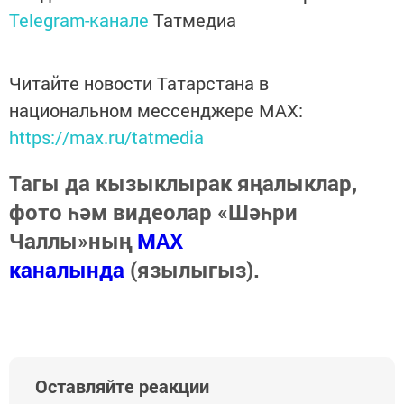
Telegram-канале
Татмедиа
Читайте новости Татарстана в
национальном мессенджере MАХ:
https://max.ru/tatmedia
Тагы да кызыклырак яңалыклар,
фото һәм видеолар «Шәһри
Чаллы»ның
MAX
каналында
(язылыгыз).
Оставляйте реакции