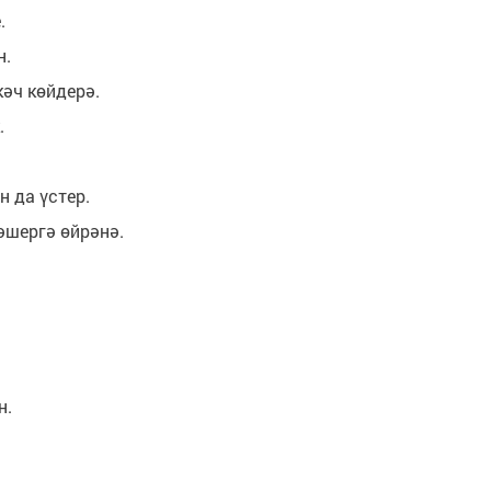
.
н.
кәч көйдерә.
.
н да үстер.
әшергә өйрәнә.
н.