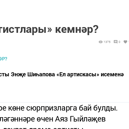
тистлары» кемнәр?
1375
0
исты Энҗе Шиһапова «Ел артискасы» исеменә
е көне сюрпризларга бай булды.
ләгәннәре өчен Аяз Гыйләҗев