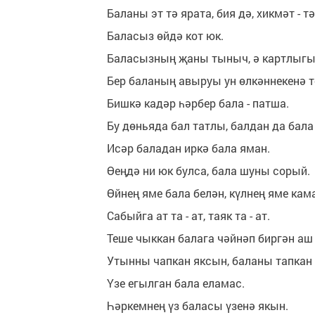
Баланы эт тә ярата, бия дә, хикмәт - т
Баласыз өйдә кот юк.
Баласызның җаны тыныч, ә картлыгы 
Бер баланың авыруы ун өлкәннекенә т
Бишкә кадәр һәрбер бала - патша.
Бу дөньяда бал татлы, балдан да бала
Исәр баладан иркә бала яман.
Өеңдә ни юк булса, бала шуны сорый.
Өйнең яме бала белән, күлнең яме кама
Сабыйга ат та - ат, таяк та - ат.
Теше чыккан балага чәйнәп биргән аш
Утынны чапкан яксын, баланы тапкан
Үзе егылган бала еламас.
Һәркемнең үз баласы үзенә якын.