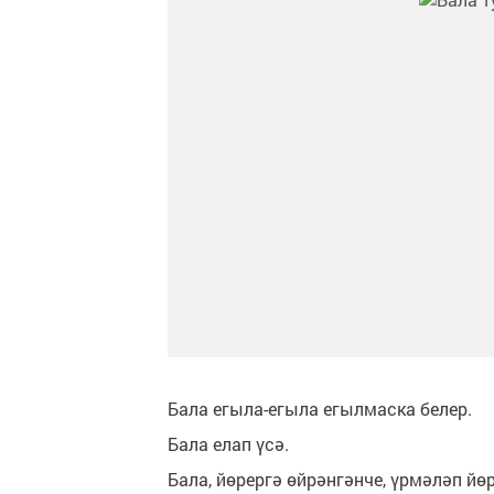
Бала егыла-егыла егылмаска белер.
Бала елап үсә.
Бала, йөрергә өйрәнгәнче, үрмәләп йөр