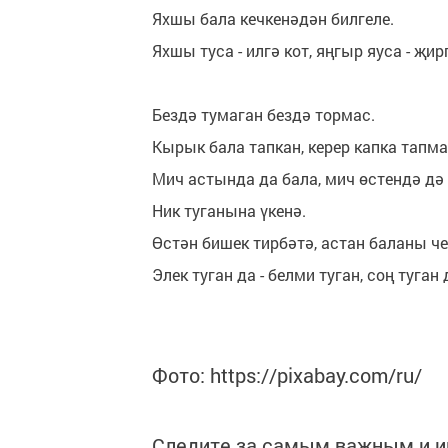
Яхшы бала кечкенәдән билгеле.
Яхшы туса - илгә кот, яңгыр яуса - җирг
Бездә тумаган бездә тормас.
Кырык бала тапкан, керер капка тапма
Мич астында да бала, мич өстендә дә 
Ник туганына үкенә.
Өстән бишек тирбәтә, астан баланы че
Элек туган да - белми туган, соң туган д
Фото: https://pixabay.com/ru/
Следите за самым важным и 