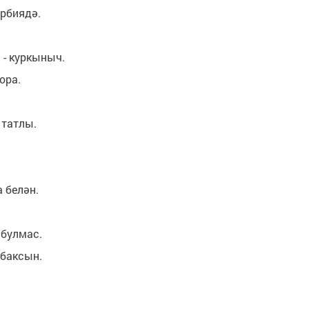
әрбиядә.
- куркыныч.
ора.
 татлы.
 белән.
 булмас.
 баксын.