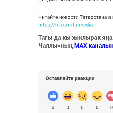
Читайте новости Татарстана 
https://max.ru/tatmedia
Тагы да кызыклырак яңа
Чаллы»ның
MAX каналы
Оставляйте реакции
0
0
0
0
0