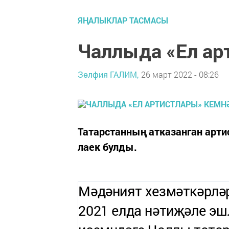
ЯҢАЛЫКЛАР ТАСМАСЫ
Чаллыда «Ел ар
Зөлфия ГАЛИМ,
26 март 2022 - 08:26
Татарстанның атказанган арт
лаек булды.
Мәдәният хезмәткәрләр
2021 елда нәтиҗәле эш