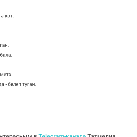
ә кот.
ган.
бала.
метә.
а - белеп туган.
интересным в
Telegram-канале
Татмедиа