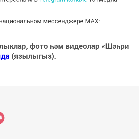
в национальном мессенджере MАХ:
лыклар, фото һәм видеолар «Шәһри
нда
(язылыгыз).