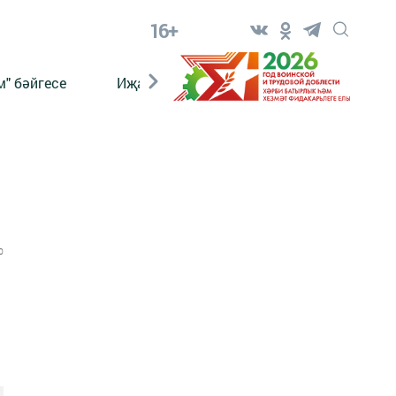
16+
" бәйгесе
Иҗат
Реклама
Онлайн язы
0