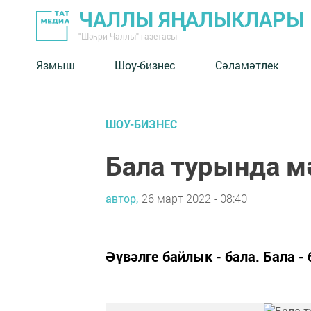
ЧАЛЛЫ ЯҢАЛЫКЛАРЫ
"Шәһри Чаллы" газетасы
Язмыш
Шоу-бизнес
Сәламәтлек
ШОУ-БИЗНЕС
Бала турында 
автор,
26 март 2022 - 08:40
Әүвәлге байлык - бала. Бала 