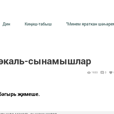
Дин
Киңәш-табыш
"Минем яраткан шәһәрем
мәкаль-сынамышлар
1633
0
- бәгырь җимеше.