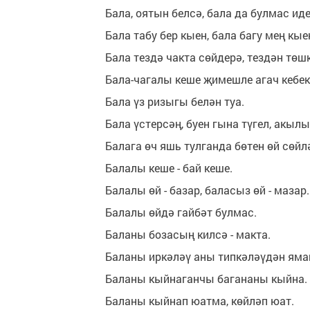
Бала, оятын белсә, бала да булмас иде
Бала табу бер кыен, бала багу мең кые
Бала тездә чакта сөйдерә, тездән төш
Бала-чагалы кеше җимешле агач кебек
Бала үз ризыгы белән туа.
Бала үстерсәң, буен гына түгел, акылы
Балага өч яшь тулганда бөтен өй сөйл
Балалы кеше - бай кеше.
Балалы өй - базар, баласыз өй - мазар.
Балалы өйдә гайбәт булмас.
Баланы бозасың килсә - макта.
Баланы иркәләү аны типкәләүдән яма
Баланы кыйнаганчы багананы кыйна.
Баланы кыйнап юатма, көйләп юат.