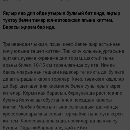
Яңгыр ява дип өйдә утырып булмый бит инде, яңгыр
туктау белән тимер юл-автовокзал ягына киттем.
Барасы җирем бар иде.
Трамвайдан чыккач, яхшы кәеф белән җир астыннан
кичү юлына төшеп киттем. Тик кичү юлының уртасына
җиткәч, күземә күренәме дип торам, шактый гына
араны биләп, 10-15 см тирәнлегендә су ята. Ике як
баскычларыннан төшкән кешеләр теге якта да, бу якта
да аптырашып карап торалар. Хәер, тәвәккәл кешеләр
дә бар, шәп-шәп аяк киемнәре белән суны ерып кереп
китәләр. Керми кая барасың, берәүнең дә расписание
буенча йөрүче автобустан яисә поезддан каласы
килми. Чалбар балагын гына сызгандым да, мин дә
кроссовкаларымны салып тормыйча гына суга кереп
киттем. Кроссовкаларым да, носкилар да лычма су
булды. Әйдә, кибәрләр әле, җәй ае бит.