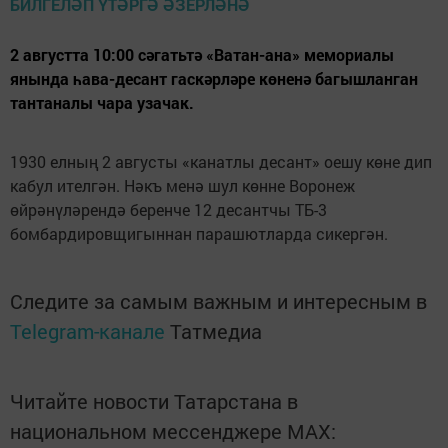
2 августта 10:00 сәгатьтә «Ватан-ана» мемориалы
янында һава-десант гаскәрләре көненә багышланган
тантаналы чара узачак.
1930 елның 2 августы «канатлы десант» оешу көне дип
кабул ителгән. Нәкъ менә шул көнне Воронеж
өйрәнүләрендә беренче 12 десантчы ТБ-3
бомбардировщигыннан парашютларда сикергән.
Следите за самым важным и интересным в
Telegram-канале
Татмедиа
Читайте новости Татарстана в
национальном мессенджере MАХ: