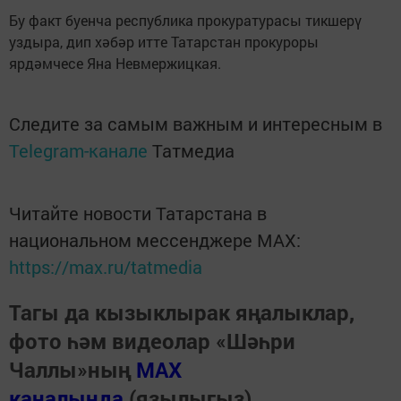
Бу факт буенча республика прокуратурасы тикшерү
уздыра, дип хәбәр итте Татарстан прокуроры
ярдәмчесе Яна Невмержицкая.
Следите за самым важным и интересным в
Telegram-канале
Татмедиа
Читайте новости Татарстана в
национальном мессенджере MАХ:
https://max.ru/tatmedia
Тагы да кызыклырак яңалыклар,
фото һәм видеолар «Шәһри
Чаллы»ның
MAX
каналында
(язылыгыз).