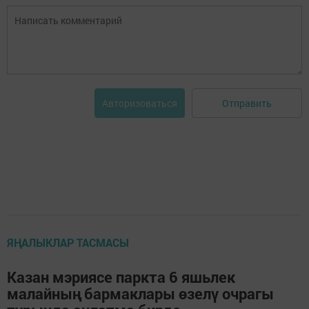
Отправить
Авторизоваться
ЯҢАЛЫКЛАР ТАСМАСЫ
Казан мэриясе паркта 6 яшьлек
малайның бармаклары өзелү очрагы