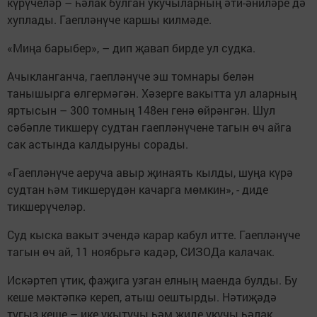
күрүчеләр – һәлак булган укучыларның әти-әниләре дә
хуплады. Гаепләнүче каршы килмәде.
«Миңа барыбер», – дип җавап бирде ул судка.
Ачыкланганча, гаепләнүче эш томнары белән
танышырга өлгермәгән. Хәзерге вакытта ул аларның
яртысын – 300 томның 148ен генә өйрәнгән. Шул
сәбәпле тикшерү судтан гаепләнүчене тагын өч айга
сак астында калдыруны сорады.
«Гаепләнүче аеруча авыр җинаять кылды, шуңа күрә
судтан һәм тикшерүдән качарга мөмкин», - диде
тикшерүчеләр.
Суд кыска вакыт эчендә карар кабул итте. Гаепләнүче
тагын өч ай, 11 ноябрьгә кадәр, СИЗОДа калачак.
Искәртеп үтик, фаҗига узган елның маенда булды. Бу
кеше мәктәпкә кереп, атыш оештырды. Нәтиҗәдә
тугыз кеше – ике укытучы һәм җиде укучы һәлак