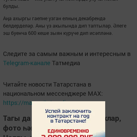
булды.
Аңа ахыргы гаепне узган елның декабрендә
белдерделәр. Аны үз акылында дип таптылар. Әлеге
эш буенча 600 кеше зыян күрүче дип исәпләнә.
Следите за самым важным и интересным в
Telegram-канале
Татмедиа
Читайте новости Татарстана в
национальном мессенджере MАХ:
https://max.ru/tatmedia
Тагы да кызыклырак яңалыклар,
фото һәм видеолар «Шәһри