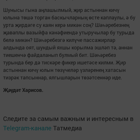
Шунысы гына аңлашылмый, җир астыннан кичү
юлына төшә торган баскычларның өсте каплаулы, ә бу
урта җирдәге су каян керә микән соң? Шәһәребезнең
җаваплы вазыйфа кәнәфиендә утыручылар бу турыда
белә микән? Шәһәребезгә килүче пассажирлар
алдында оят, шундый яхшы корылма эшләп тә, аннан
тиешенчә файдаланып булмый бит. Шәһәребез
турында бер дә тискәре фикер ишетәсе килми. Җир
астыннан кичү юлын төзүчеләр үзләренең хатасын
тизрәк тапсыннар, ялгышларын төзәтсеннәр иде.
Җәүдәт Харисов.
Следите за самым важным и интересным в
Telegram-канале
Татмедиа