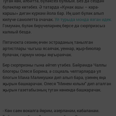
Туган көн, әлбәттә, бүләксез булмый. Без дә сездән
бүләкләр көтәбез. Ә татарда «Кунак ашы – кара-
каршы» дигән күркәм йола бар. Иң шәп бүләк алып
килүче самолетта очачак.
Ул турыда монда язган идек.
Гомумән, бүләк бирүчеләрнең берсе дә сюрпризсыз
калмый бездә.
Пятачокта сезнең өчен эстраданың танылган
артистлары чыгыш ясаячак, уеннар, җыр-биюләр
булачак, гармун моңы яңгыраячак.
Бер сюрпризны гына әйтеп үтәбез. Бәйрәмдә Чаллы
блогеры Олеся Борина, ә социаль челтәрләрдә ул
блогын Мама Маликушки дип алып бара, үзенең яңа
җырын башкарачак. Олеся "Минем юлым" дип аталган
җырын газетабызның туган көнендә башкарачак.
- Көн саен вокалга йөрим, әзерләнәм, кабаланам.