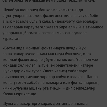
белән элемтәгә чыккан һәм ярдәм тәкъдим иткән.
Шулай ук шәһәрнең башкарма комитетында
аңлатуларынча, әлеге фаҗиганең килеп чыгу сәбәбе
ачык мәсьәлә булып кала. Видеокүзәтү камералары
язмаларын карау төгәл җавап бирә алмый, ә әти-әнисе
улларының бармагы өзелгән мизгелне үзләре
күрмәгән.
«Бөтен илдә мондый фонтаннарга шундый ук
рәшәткәләр куела – һәм мәгълүм булганча, элек
мондый фаҗигаләрнең булганы юк иде. Үзеннән-үзе
мондый хәл килеп чыгу өчен рәшәткәнең читләре
шулкадәр очлы түгел. Әлеге хәлнең сәбәпләре
ачыклангач, тиешле чаралар кабул ителәчәк. Шәһәр
моның төгәл сәбәбен ачыкларга һәм фонтаннарның
имин булуына ышанырга тиеш», – дип сөйләделәр
Казан мэриясендә.
Шуны да искәртергә кирәк, фонтаннар янында