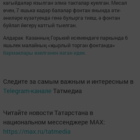
кагыйдәләр язылган элмә такталар куелган. Мисал
өчен, 7 яшькә кадәр балалар фонтан янында әти-
әниләре күзәтүендә генә булырга тиеш, ә фонтан
буйлап йөгерү катгый тыелган.
Алдарак Казанның Горький исемендәге паркында 6
яшьлек малайның «җырлый торган фонтанда»
бармаклары өзелгәнен язган идек.
Следите за самым важным и интересным в
Telegram-канале
Татмедиа
Читайте новости Татарстана в
национальном мессенджере MАХ:
https://max.ru/tatmedia