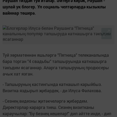
Раушан тиздән туй итәләр. Әйтергә кирәк, Раушан -
шулай ук блогер. Ул социаль челтәрләрдә кызыклы
вайннар төшерә.
Туй хөрмәтеннән яшьләргә "Пятница" телеканалында
бара торган "4 свадьбы" тапшыруында катнашырга
тәкъдим ясаганнар. Аларга тапшыруның продюсеры
ачык хат язган.
- Тапшыруның кастингында катнашып карыйбыз.
Визитка яздырып җибәрдек, - ди Илүсә Фәләхова.
- Сезнең видеоны җитәкчеләргә җибәрдем.
Директорлар карарга тиеш. Сезнең визитканы
караучылар: "Бу безнең кешеләр!" дип әйтте инде, - дип