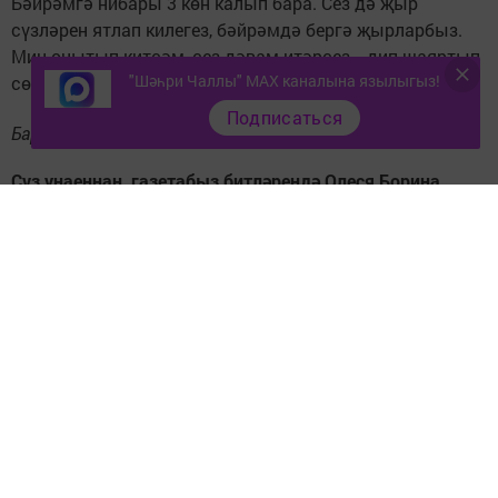
Бәйрәмгә нибары 3 көн калып бара. Сез дә җыр
сүзләрен ятлап килегез, бәйрәмдә бергә җырларбыз.
Мин онытып китсәм, сез дәвам итәрсез, - дип шаяртып
"Шәһри Чаллы" MAX каналына язылыгыз!
сөйли блогер үз язылучыларына.
Подписаться
Барыгызны да бәйрәмебездә көтәбез!
Сүз уңаеннан, газетабыз битләрендә Олеся Борина
турында саллы материал әзерлибез. Безнең белән
калыгыз!
Следите за самым важным и интересным в
Telegram-канале
Татмедиа
Читайте новости Татарстана в
национальном мессенджере MАХ: