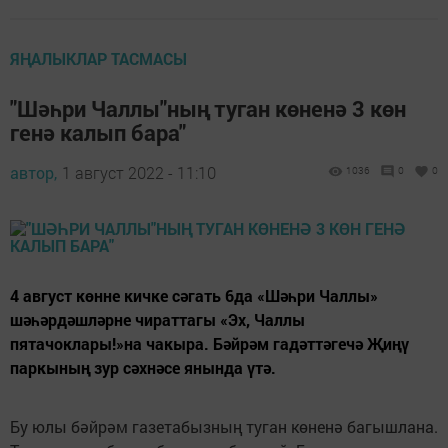
ЯҢАЛЫКЛАР ТАСМАСЫ
"Шәһри Чаллы"ның туган көненә 3 көн
генә калып бара"
автор,
1 август 2022 - 11:10
1036
0
0
4 август көнне кичке сәгать 6да «Шәһри Чаллы»
шәһәрдәшләрне чираттагы «Эх, Чаллы
пятачоклары!»на чакыра. Бәйрәм гадәттәгечә Җиңү
паркының зур сәхнәсе янында үтә.
Бу юлы бәйрәм газетабызның туган көненә багышлана.