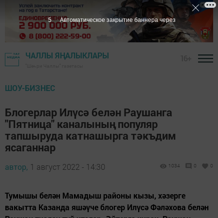
4
Автоматическое закрытие баннера через
ЧАЛЛЫ ЯҢАЛЫКЛАРЫ
16+
"Шәһри Чаллы" газетасы
ШОУ-БИЗНЕС
Блогерлар Илүсә белән Раушанга
"Пятница" каналының популяр
тапшыруда катнашырга тәкъдим
ясаганнар
автор,
1 август 2022 - 14:30
1034
0
0
Тумышы белән Мамадыш районы кызы, хәзерге
вакытта Казанда яшәүче блогер Илүсә Фәләхова белән