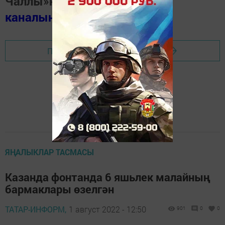
Чаллы»ның
MAX
каналында
(язылыгыз).
Перейти на страницу новости
ЯҢАЛЫКЛАР ТАСМАСЫ
Казанда фонтанда 6 яшьлек малайның
бармаклары өзелгән
ТАТАР-ИНФОРМ,
1 август 2022 - 12:50
901
0
0