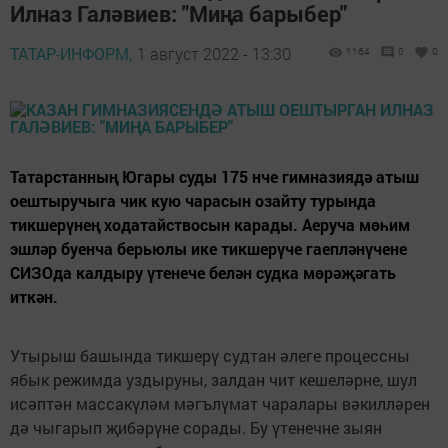
Илназ Галәвиев: "Миңа барыбер"
ТАТАР-ИНФОРМ,
1 август 2022 - 13:30
1164
0
0
Татарстанның Югары суды 175 нче гимназиядә атыш
оештыручыга чик кую чарасын озайту турында
тикшерүнең ходатайствосын карады. Аеруча мөһим
эшләр буенча берьюлы ике тикшерүче гаепләнүчене
СИЗОда калдыру үтенече белән судка мөрәҗәгать
иткән.
Утырыш башында тикшерү судтан әлеге процессны
ябык режимда уздыруны, залдан чит кешеләрне, шул
исәптән массакүләм мәгълүмат чаралары вәкилләрен
дә чыгарып җибәрүне сорады. Бу үтенечне зыян