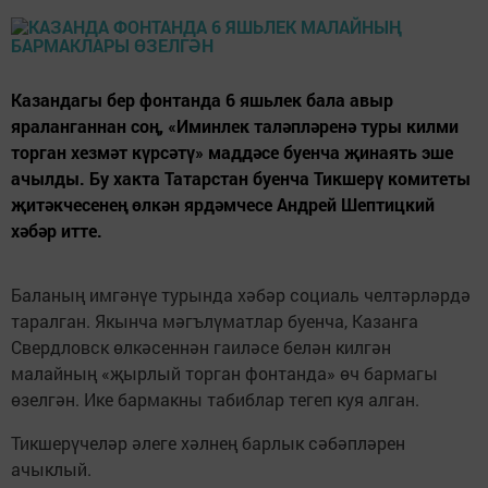
Казандагы бер фонтанда 6 яшьлек бала авыр
яраланганнан соң, «Иминлек таләпләренә туры килми
торган хезмәт күрсәтү» маддәсе буенча җинаять эше
ачылды. Бу хакта Татарстан буенча Тикшерү комитеты
җитәкчесенең өлкән ярдәмчесе Андрей Шептицкий
хәбәр итте.
Баланың имгәнүе турында хәбәр социаль челтәрләрдә
таралган. Якынча мәгълүматлар буенча, Казанга
Свердловск өлкәсеннән гаиләсе белән килгән
малайның «җырлый торган фонтанда» өч бармагы
өзелгән. Ике бармакны табиблар тегеп куя алган.
Тикшерүчеләр әлеге хәлнең барлык сәбәпләрен
ачыклый.