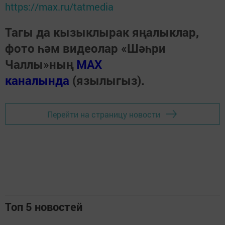
https://max.ru/tatmedia
Тагы да кызыклырак яңалыклар,
фото һәм видеолар «Шәһри
Чаллы»ның
MAX
каналында
(язылыгыз).
Перейти на страницу новости
Топ 5 новостей