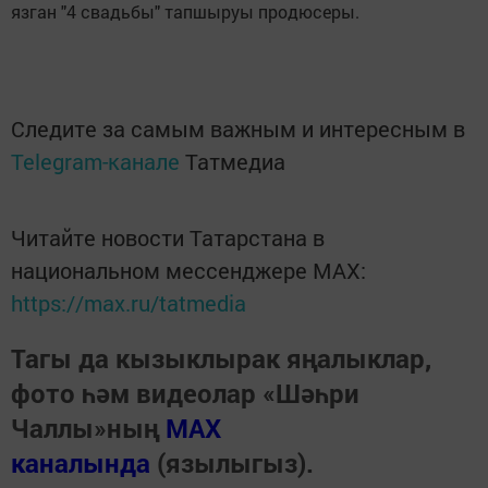
язган "4 свадьбы" тапшыруы продюсеры.
Следите за самым важным и интересным в
Telegram-канале
Татмедиа
Читайте новости Татарстана в
национальном мессенджере MАХ:
https://max.ru/tatmedia
Тагы да кызыклырак яңалыклар,
фото һәм видеолар «Шәһри
Чаллы»ның
MAX
каналында
(язылыгыз).