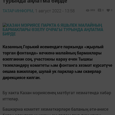
турында аңлатма бирде
ТАТАР-ИНФОРМ,
1 август 2022 - 13:58
869
0
0
Казанның Горький исемендәге паркында «җырлый
торган фонтанда» кечкенә малайның бармаклары
өзелгәннән соң, участокны карау өчен Тышкы
төзекләндерү комитеты һәм фонтанга хезмәт күрсәтүче
оешма вәкилләре, шулай ук парклар һәм скверлар
дирекциясе килгән.
Бу хакта Казан мэриясенең матбугат хезмәтендә хәбәр
иттеләр.
Башкарма комитет хезмәткәрләре баланың әти-әнисе