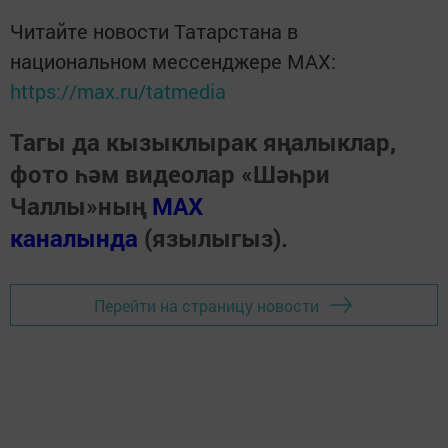
Читайте новости Татарстана в
национальном мессенджере MАХ:
https://max.ru/tatmedia
Тагы да кызыклырак яңалыклар,
фото һәм видеолар «Шәһри
Чаллы»ның
MAX
каналында
(язылыгыз).
Перейти на страницу новости