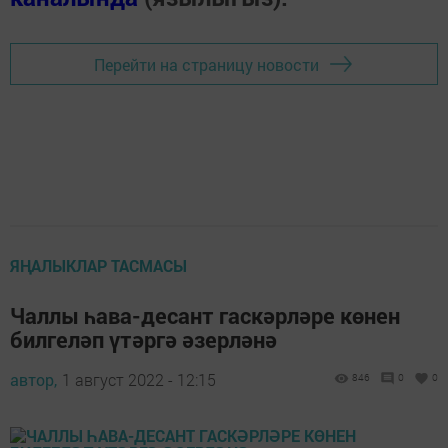
Перейти на страницу новости
ЯҢАЛЫКЛАР ТАСМАСЫ
Чаллы һава-десант гаскәрләре көнен
билгеләп үтәргә әзерләнә
автор,
1 август 2022 - 12:15
846
0
0