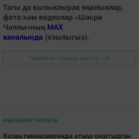
Тагы да кызыклырак яңалыклар,
фото һәм видеолар «Шәһри
Чаллы»ның
MAX
каналында
(язылыгыз).
Перейти на страницу новости
ЯҢАЛЫКЛАР ТАСМАСЫ
Казан гимназиясендә атыш оештырган