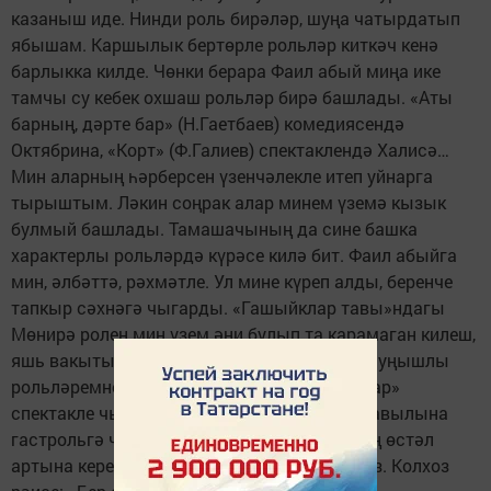
казаныш иде. Нинди роль бирәләр, шуңа чатырдатып
ябышам. Каршылык бертөрле рольләр киткәч кенә
барлыкка килде. Чөнки берара Фаил абый миңа ике
тамчы су кебек охшаш рольләр бирә башлады. «Аты
барның, дәрте бар» (Н.Гаетбаев) комедиясендә
Октябрина, «Корт» (Ф.Галиев) спектаклендә Халисә…
Мин аларның һәрберсен үзенчәлекле итеп уйнарга
тырыштым. Ләкин соңрак алар минем үземә кызык
булмый башлады. Тамашачының да сине башка
характерлы рольләрдә күрәсе килә бит. Фаил абыйга
мин, әлбәттә, рәхмәтле. Ул мине күреп алды, беренче
тапкыр сәхнәгә чыгарды. «Гашыйклар тавы»ндагы
Мөнирә ролен мин үзем әни булып та карамаган килеш,
яшь вакытымда уйнадым. Октябрина да – уңышлы
рольләремнең берсе. «Аты барның, дәрте бар»
спектакле чыгу белән, минем әбинең туган авылына
гастрольгә чыгып киттек. Спектакльдән соң өстәл
артына кереп утырдык та, кемнедер көтәбез. Колхоз