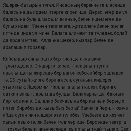
Яшерен-батырын түгел, Инсафның беренче гаиләсендә
баласына да ярдәм итәргә кирәк иде. Дөрес, әгәр дә ул
баласына булышмаса, мин аның белән яшәмәгән дә
булыр идем. Үзенең төплелеге, җитдилеге белән җәлеп
итте дә инде ул мине. Балага алимент та түләдек, болай
да ярдәм иттек. Аллаһка шөкер, кызлар белән дә
аралашып торалар.
Кайсыдыр елны эштә бер тиен дә акча акча
түләмәделәр. Ә яшәргә кирәк. Инсафның туган
авылындагы җирендә бер вагон кебек әйбер эшләдек
тә, 25 сутый җиргә бәрәңгесен, суганын, кишерен
утырттык. Яшермим, Чаллыга алып килеп, бәрәңге
саткан вакытларым да булды. Балаларны да бакчага
йөртәсе килә. Балалар бакчасына бер капчык бәрәңге
илтеп бирәбез дә, кызыбыз бер ай бакчага йөри. Икенче
айда суган яки кишерләтә түлибез. Үзебезгә дә хезмәт
хакын азык-төлек белән түлиләр иде. Берсендә театрга
– тозлы балык, икенчесендә кыяр алып кайттылар. Без