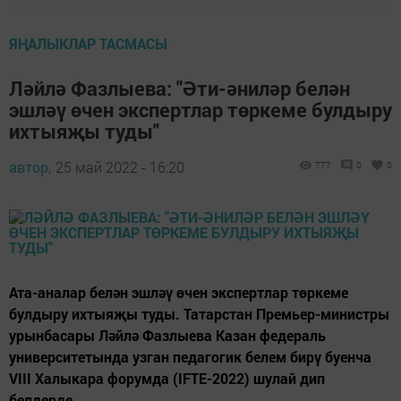
ЯҢАЛЫКЛАР ТАСМАСЫ
Ләйлә Фазлыева: "Әти-әниләр белән
эшләү өчен экспертлар төркеме булдыру
ихтыяҗы туды"
автор,
25 май 2022 - 16:20
777
0
0
Ата-аналар белән эшләү өчен экспертлар төркеме
булдыру ихтыяҗы туды. Татарстан Премьер-министры
урынбасары Ләйлә Фазлыева Казан федераль
университетында узган педагогик белем бирү буенча
VIII Халыкара форумда (IFTE-2022) шулай дип
белдерде.