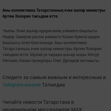
Аны коллективка Татарстанның эчке эшләр министры
Артем Хохорин тәкъдим итте.
Чаллы Эчке эшләр идарәсенең элеккеге башлыгы
Надир Закиров рәсми рәвештә Казан буенча идарә
башлыгы итеп билгеләнде. Аны коллективка
Татарстанның эчке эшләр министры Артем Хохорин
тәкъдим итте. Шулай ук чарада шәһәр мэры Илсур
Метшин, Казан прокуроры Олег Дроздов катнашты.
Следите за самым важным и интересным в
Telegram-канале
Татмедиа
Читайте новости Татарстана в
национальном мессенджере MАХ: