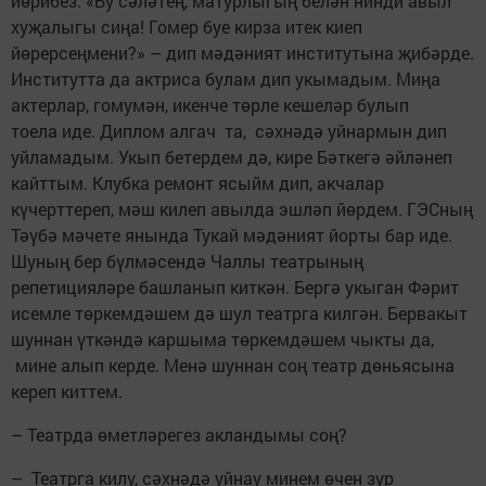
йөрибез. «Бу сәләтең, матурлыгың белән нинди авыл
хуҗалыгы сиңа! Гомер буе кирза итек киеп
йөрерсеңмени?» – дип мәдәният институтына җибәрде.
Институтта да актриса булам дип укымадым. Миңа
актерлар, гомумән, икенче төрле кешеләр булып
тоела иде. Диплом алгач та, сәхнәдә уйнармын дип
уйламадым. Укып бетердем дә, кире Бәткегә әйләнеп
кайттым. Клубка ремонт ясыйм дип, акчалар
күчерттереп, мәш килеп авылда эшләп йөрдем. ГЭСның
Тәүбә мәчете янында Тукай мәдәният йорты бар иде.
Шуның бер бүлмәсендә Чаллы театрының
репетицияләре башланып киткән. Бергә укыган Фәрит
исемле төркемдәшем дә шул театрга килгән. Бервакыт
шуннан үткәндә каршыма төркемдәшем чыкты да,
мине алып керде. Менә шуннан соң театр дөньясына
кереп киттем.
– Театрда өметләрегез акландымы соң?
– Театрга килү, сәхнәдә уйнау минем өчен зур