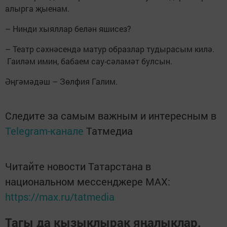
алырга җыенам.
– Нинди хыяллар белән яшисез?
– Театр сәхнәсендә матур образлар тудырасым килә.
Гаиләм имин, бабаем сау-сәламәт булсын.
Әңгәмәдәш – Зөлфия Галим.
Следите за самым важным и интересным в
Telegram-канале
Татмедиа
Читайте новости Татарстана в
национальном мессенджере MАХ:
https://max.ru/tatmedia
Тагы да кызыклырак яңалыклар,