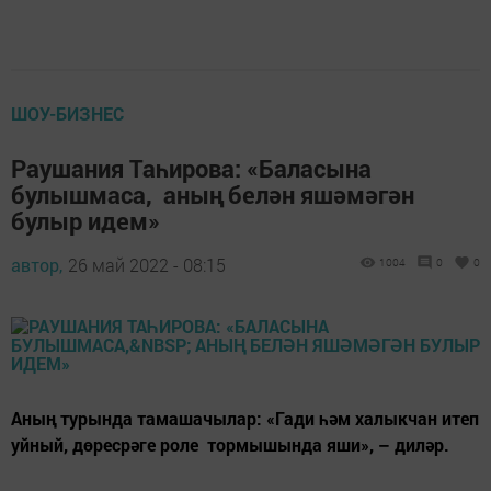
ШОУ-БИЗНЕС
Раушания Таһирова: «Баласына
булышмаса, аның белән яшәмәгән
булыр идем»
автор,
26 май 2022 - 08:15
1004
0
0
Аның турында тамашачылар: «Гади һәм халыкчан итеп
уйный, дөресрәге роле тормышында яши», – диләр.