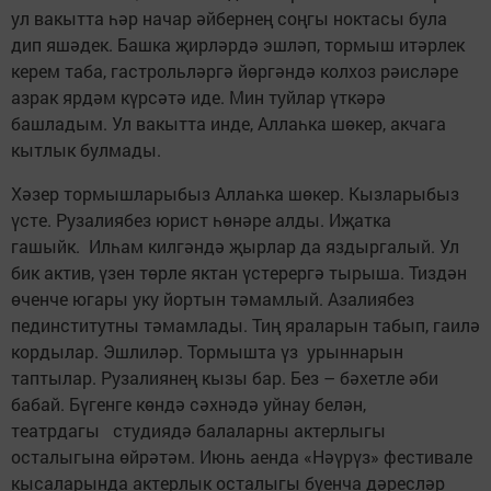
ул вакытта һәр начар әйбернең соңгы ноктасы була
дип яшәдек. Башка җирләрдә эшләп, тормыш итәрлек
керем таба, гастрольләргә йөргәндә колхоз рәисләре
азрак ярдәм күрсәтә иде. Мин туйлар үткәрә
башладым. Ул вакытта инде, Аллаһка шөкер, акчага
кытлык булмады.
Хәзер тормышларыбыз Аллаһка шөкер. Кызларыбыз
үсте. Рузалиябез юрист һөнәре алды. Иҗатка
гашыйк. Илһам килгәндә җырлар да яздыргалый. Ул
бик актив, үзен төрле яктан үстерергә тырыша. Тиздән
өченче югары уку йортын тәмамлый. Азалиябез
пединститутны тәмамлады. Тиң яраларын табып, гаилә
кордылар. Эшлиләр. Тормышта үз урыннарын
таптылар. Рузалиянең кызы бар. Без – бәхетле әби
бабай. Бүгенге көндә сәхнәдә уйнау белән,
театрдагы студиядә балаларны актерлыгы
осталыгына өйрәтәм. Июнь аенда «Нәүрүз» фестивале
кысаларында актерлык осталыгы буенча дәресләр