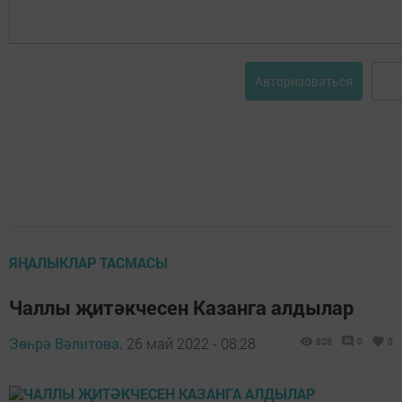
Авторизоваться
ЯҢАЛЫКЛАР ТАСМАСЫ
Чаллы җитәкчесен Казанга алдылар
Зөһрә Вәлитова,
26 май 2022 - 08:28
808
0
0