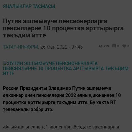
ЯҢАЛЫКЛАР ТАСМАСЫ
Путин эшләмәүче пенсионерларга
пенсияләрне 10 процентка арттырырга
тәкъдим итте
ТАТАР-ИНФОРМ,
26 май 2022 - 07:45
929
0
0
Россия Президенты Владимир Путин эшләмәүче
өлкәннәр өчен пенсияләрне 2022 елның июненнән 10
процентка арттырырга тәкъдим итте. Бу хакта RT
телеканалы хәбәр итә.
«Агымдагы елның 1 июненнән, бездәге законнарны