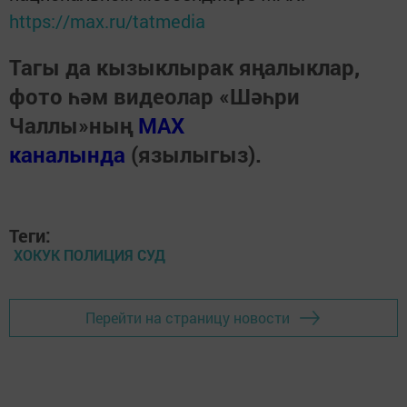
https://max.ru/tatmedia
Тагы да кызыклырак яңалыклар,
фото һәм видеолар «Шәһри
Чаллы»ның
MAX
каналында
(язылыгыз).
Теги:
ХОКУК ПОЛИЦИЯ СУД
Перейти на страницу новости