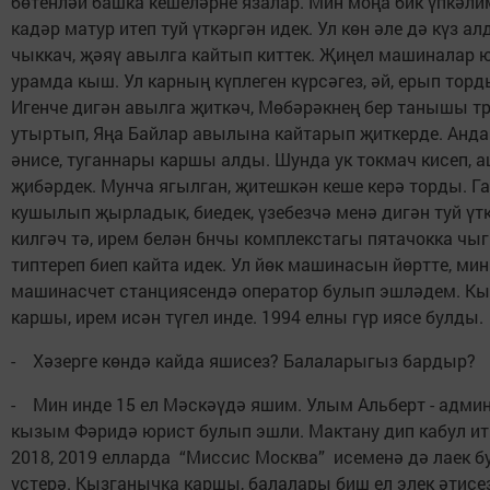
бөтенләй башка кешеләрне язалар. Мин моңа бик үпкәлим
кадәр матур итеп туй үткәргән идек. Ул көн әле дә күз 
чыккач, җәяү авылга кайтып киттек. Җиңел машиналар ю
урамда кыш. Ул карның күплеген күрсәгез, әй, ерып торды
Игенче дигән авылга җиткәч, Мөбәрәкнең бер танышы т
утыртып, Яңа Байлар авылына кайтарып җиткерде. Анда 
әнисе, туганнары каршы алды. Шунда ук токмач кисеп, 
җибәрдек. Мунча ягылган, җитешкән кеше керә торды. Г
кушылып җырладык, биедек, үзебезчә менә дигән туй үт
килгәч тә, ирем белән 6нчы комплекстагы пятачокка чыг
типтереп биеп кайта идек. Ул йөк машинасын йөртте, мин
машинасчет станциясендә оператор булып эшләдем. К
каршы, ирем исән түгел инде. 1994 елны гүр иясе булды.
- Хәзерге көндә кайда яшисез? Балаларыгыз бардыр?
- Мин инде 15 ел Мәскәүдә яшим. Улым Альберт - админ
кызым Фәридә юрист булып эшли. Мактану дип кабул ит
2018, 2019 елларда “Миссис Москва” исеменә дә лаек б
үстерә. Кызганычка каршы, балалары биш ел элек әтисе