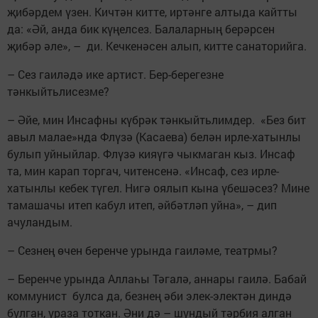
җибәрдем үзен. Кичтән китте, иртәнге алтыда кайтты
да: «Әй, анда бик күңелсез. Балаларның берәрсен
җибәр әле», – ди. Кечкенәсен алып, китте санаторийга.
– Сез гаиләдә ике артист. Бер-берегезне
тәнкыйтьлисезме?
– Әйе, мин Инсафны күбрәк тәнкыйтьлимдер. «Без бит
авыл малае»нда Флүзә (Касаева) белән ирле-хатынлы
булып уйныйлар. Флүзә кияүгә чыкмаган кыз. Инсаф
та, мин карап торгач, читенсенә. «Инсаф, сез ирле-
хатынлы кебек түгел. Нигә оялып кына үбешәсез? Мине
тамашачы итеп кабул итеп, әйбәтләп уйна», – дип
ачуландым.
– Сезнең өчен беренче урында гаиләме, театрмы?
– Беренче урында Аллаһы Тәгалә, аннары гаилә. Бабай
коммунист булса да, безнең әби элек-электән диндә
булган, ураза тоткан. Әни дә – шундый тәрбия алган