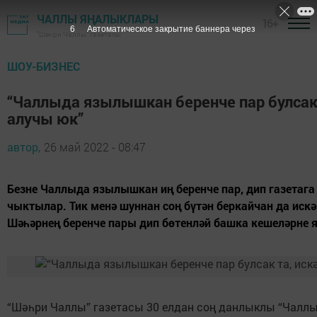
ЧАЛЛЫ ЯҢАЛЫКЛАРЫ
16+
5
Автоматическое закрытие баннера через
"Шәһри Чаллы" газетасы
ШОУ-БИЗНЕС
“Чаллыда язылышкан беренче пар булсак 
алучы юк”
автор,
26 май 2022 - 08:47
Безне Чаллыда язылышкан иң беренче пар, дип газетага
чыктылар. Тик менә шуннан соң бүтән беркайчан да иск
Шәһәрнең беренче пары дип бөтенләй башка кешеләрне я
“Шәһри Чаллы” газетасы 30 елдан соң данлыклы “Чалл