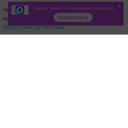
"Шәһри Чаллы" MAX каналына язылыгыз!
Читайте новости Татарстана в
национальном мессенджере MАХ:
Подписаться
https://max.ru/tatmedia
Тагы да кызыклырак яңалыклар,
фото һәм видеолар «Шәһри
Чаллы»ның
MAX
каналында
(язылыгыз).
Перейти на страницу новости