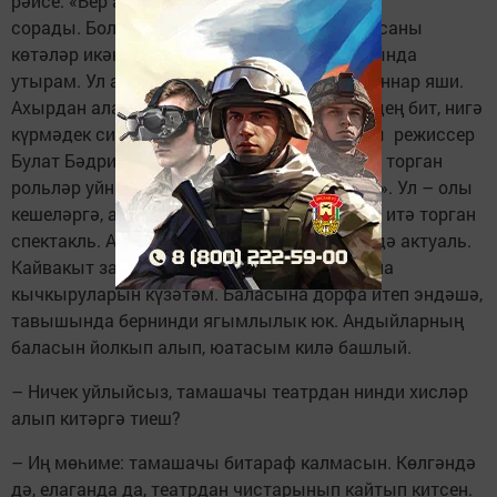
рәисе: «Бер актрисагыз юк бит әле», – дип
сорады. Болар Октябринаны уйнаган актрисаны
көтәләр икән, ә мин инде күптән алар арасында
утырам. Ул авылда минем бихисап күп туганнар яши.
Ахырдан алар да: «Син дә уйныйм дигән идең бит, нигә
күрмәдек сине»,– дип сорадылар. Талантлы режиссер
Булат Бәдриев спектакльләрендә истә кала торган
рольләр уйнадым. Мәсәлән, «Ана каргышы». Ул – олы
кешеләргә, аеруча аналарга бик нык тәэсир итә торган
спектакль. Анда күтәрелгән темалар бүген дә актуаль.
Кайвакыт замана әниләренең үз балаларына
кычкыруларын күзәтәм. Баласына дорфа итеп эндәшә,
тавышында бернинди ягымлылык юк. Андыйларның
баласын йолкып алып, юатасым килә башлый.
– Ничек уйлыйсыз, тамашачы театрдан нинди хисләр
алып китәргә тиеш?
– Иң мөһиме: тамашачы битараф калмасын. Көлгәндә
дә, елаганда да, театрдан чистарынып кайтып китсен.