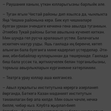
– Раушания ханым, үткән юлларыгызны барлыйк әле.
– Туган ягым Чистай районы дип язылса да, чынлыкта
Яңа Чишмә районына керә. Бик күп чишмәләре
булган урман эчендәге кечкенә генә авылда туганмын.
Әтиебез Тукай районы Бәтке авылына күченеп киткән.
Мин шунда гел русча аралашып үстем. Балачагым
искиткеч матур узды. Яшь гаиләдә иң беренче, көтеп
алынган бала булганга мине кадерләп үстерделәр. Әти-
әни, әби-бабайлар кулларыннан да төшермәде. Гаиләдә
биш бала үссәк тә, җитмәүчелек белән торганыбызны,
тормыш авырлыкларын күргәнемне хәтерләмим.
– Театрга урау юллар аша килгәнсез.
– Авыл хуҗалыгы институтына керергә әзерләнеп
йөргәндә, Бәткегә Казан мәдәният институтын
тәмамлаган бер апа килде. Мин озын чәчле, нечкә
билле, чибәр кыз. Клубта җырлап-биеп