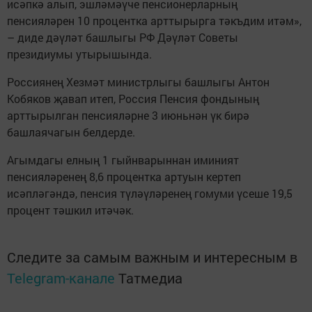
исәпкә алып, эшләмәүче пенсионерларның
пенсияләрен 10 процентка арттырырга тәкъдим итәм»,
– диде дәүләт башлыгы РФ Дәүләт Советы
президиумы утырышында.
Россиянең Хезмәт министрлыгы башлыгы Антон
Кобяков җавап итеп, Россия Пенсия фондының
арттырылган пенсияләрне 3 июньнән үк бирә
башлаячагын белдерде.
Агымдагы елның 1 гыйнварыннан иминият
пенсияләренең 8,6 процентка артуын кертеп
исәпләгәндә, пенсия түләүләренең гомуми үсеше 19,5
процент тәшкил итәчәк.
Следите за самым важным и интересным в
Telegram-канале
Татмедиа