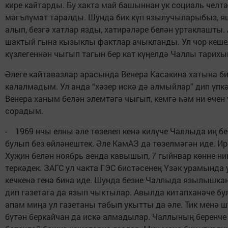
кире кайтарды. Бу хакта май башыннан ук социаль челт
мәгълүмат таралды. Шунда бик күп язылучыларыбыз, я
алып, безгә хатлар язды, хатирәләре белән уртаклашты.
шактый гына кызыклы фактлар ачыкланды. Ул чор кеше
күзлегеннән чыгып тагын бер кат күңелдә Чаллы тарихы
Әлеге кайтавазлар арасында Венера Касакина хатына б
калалмадым. Ул анда “хәзер искә дә алмыйлар” дип үпкә
Венера ханым белән элемтәгә чыгып, кемгә һәм ни өчен
сорадым.
- 1969 нчы елны әле төзелеп кенә килүче Чаллыда иң б
булып без өйләнештек. Әле КамАЗ да төзелмәгән иде. И
Хуҗин белән ноябрь аенда кавышып, 7 гыйнвар көнне 
теркәдек. ЗАГС ул чакта ГЭС бистәсенең Үзәк урамында
кечкенә генә бина иде. Шунда безне Чаллыда язылышкан
дип газетага да язып чыктылар. Авылда китапханәче б
апам миңа ул газетаны табып укытты да әле. Тик менә ш
бүтән беркайчан да искә алмадылар. Чаллының беренче