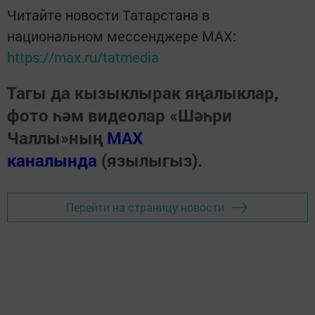
Читайте новости Татарстана в
национальном мессенджере MАХ:
https://max.ru/tatmedia
Тагы да кызыклырак яңалыклар,
фото һәм видеолар «Шәһри
Чаллы»ның
MAX
каналында
(язылыгыз).
Перейти на страницу новости