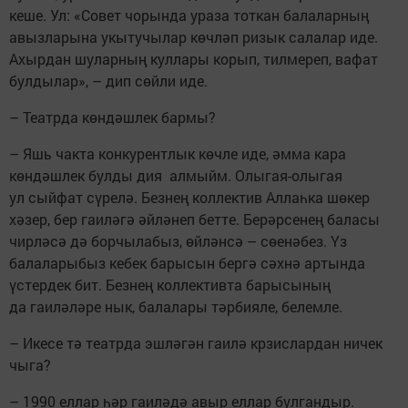
кеше. Ул: «Совет чорында ураза тоткан балаларның
авызларына укытучылар көчләп ризык салалар иде.
Ахырдан шуларның куллары корып, тилмереп, вафат
булдылар», – дип сөйли иде.
– Театрда көндәшлек бармы?
– Яшь чакта конкурентлык көчле иде, әмма кара
көндәшлек булды дия алмыйм. Олыгая-олыгая
ул сыйфат сүрелә. Безнең коллектив Аллаһка шөкер
хәзер, бер гаиләгә әйләнеп бетте. Берәрсенең баласы
чирләсә дә борчылабыз, өйләнсә – сөенәбез. Үз
балаларыбыз кебек барысын бергә сәхнә артында
үстердек бит. Безнең коллективта барысының
да гаиләләре нык, балалары тәрбияле, белемле.
– Икесе тә театрда эшләгән гаилә крзислардан ничек
чыга?
– 1990 еллар һәр гаиләдә авыр еллар булгандыр.