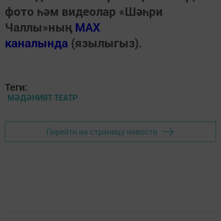
фото һәм видеолар «Шәһри
Чаллы»ның
MAX
каналында
(язылыгыз).
Теги:
МӘДӘНИЯТ ТЕАТР
Перейти на страницу новости