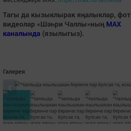
Тагы да кызыклырак яңалыклар, фот
видеолар «Шәһри Чаллы»ның
MAX
каналында
(язылыгыз).
Галерея
❮