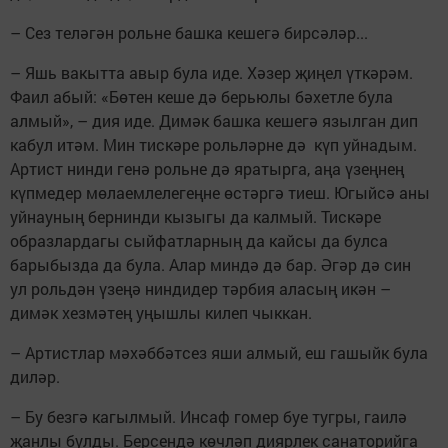
– Сез теләгән рольне башка кешегә бирсәләр...
– Яшь вакытта авыр була иде. Хәзер җиңел үткәрәм.
Фаил абый: «Бөтен кеше дә берьюлы бәхетле була
алмый», – дия иде. Димәк башка кешегә язылган дип
кабул итәм. Мин тискәре рольләрне дә күп уйнадым.
Артист нинди генә рольне дә яратырга, аңа үзеңнең
күпмедер мөлаемлелегеңне өстәргә тиеш. Югыйсә аны
уйнауның бернинди кызыгы да калмый. Тискәре
образлардагы сыйфатларның да кайсы да булса
барыбызда да була. Алар миндә дә бар. Әгәр дә син
ул рольдән үзеңә ниндидер тәрбия аласың икән –
димәк хезмәтең уңышлы килеп чыккан.
– Артистлар мәхәббәтсез яши алмый, еш гашыйк була
диләр.
– Бу безгә кагылмый. Инсаф гомер буе тугры, гаилә
җанлы булды. Берсендә көчләп диярлек санаторийга