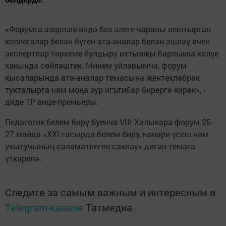
«Форумга әзерләнгәндә без әлеге чараны оештырган
коллегалар белән бүген ата-аналар белән эшләү өчен
экспертлар төркеме булдыру ихтыяҗы барлыкка килүе
хакында сөйләштек. Минем уйлавымча, форум
кысаларында ата-аналар темасына җентекләбрәк
тукталырга һәм моңа зур игътибар бирергә кирәк», -
диде ТР вице-премьеры.
Педагогик белем бирү буенча VIII Халыкара форум 25-
27 майда «XXI гасырда белем бирү, һөнәри үсеш һәм
укытучының сәламәтлеген саклау» дигән темага
үткәрелә.
Следите за самым важным и интересным в
Telegram-канале
Татмедиа