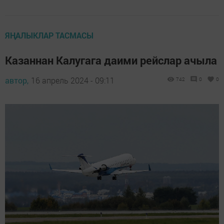
ЯҢАЛЫКЛАР ТАСМАСЫ
Казаннан Калугага даими рейслар ачыла
автор,
16 апрель 2024 - 09:11
742
0
0