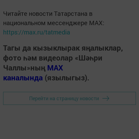
Читайте новости Татарстана в
национальном мессенджере MАХ:
https://max.ru/tatmedia
Тагы да кызыклырак яңалыклар,
фото һәм видеолар «Шәһри
Чаллы»ның
MAX
каналында
(язылыгыз).
Перейти на страницу новости