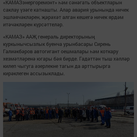
«КАМАЗэнергоремонт» һәм сәнәгать объектларын
саклау үзәге катнашты. Алар авария урынында ничек
эшләячәкләрен, җәрәхәт алган кешегә ничек ярдәм
итәчәкләрен күрсәттеләр.
«КАМАЗ» ААҖ генераль директорының
куркынычсызлык буенча урынбасары Сирень
Галиәкбәров автогигант оешмалары һәм коткару
хезмәтләренә югары бәя бирде. Гадәттән тыш хәлләр
килеп чыгуга әзерлекне тагын да арттырырга
кирәклеген ассызыклады.