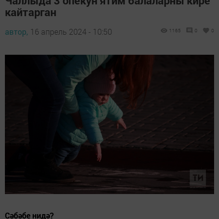
Чаллыда 3 опекун ятим балаларны кире
кайтарган
автор,
16 апрель 2024 - 10:50
1165
0
0
Сәбәбе нидә?