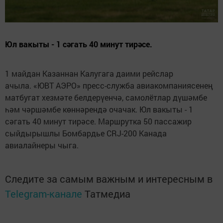
Юл вакыты - 1 сәгать 40 минут тирәсе.
1 майдан Казаннан Калугага даими рейслар
ачыла. «ЮВТ АЭРО» пресс-служба авиакомпаниясенең
матбугат хезмәте белдерүенчә, самолётлар дүшәмбе
һәм чәршәмбе көннәрендә очачак. Юл вакыты - 1
сәгать 40 минут тирәсе. Маршрутка 50 пассажир
сыйдырышлы Бомбардье CRJ-200 Канада
авиалайнеры чыга.
Следите за самым важным и интересным в
Telegram-канале
Татмедиа