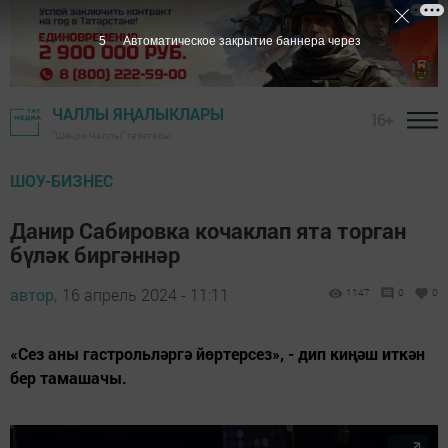
3
Автоматическое закрытие баннера через
ЧАЛЛЫ ЯҢАЛЫКЛАРЫ
16+
"Шәһри Чаллы" газетасы
ШОУ-БИЗНЕС
Данир Сабировка кочаклап ята торган
бүләк биргәннәр
автор,
16 апрель 2024 - 11:11
1147
0
0
«Сез аны гастрольләргә йөртерсез», - дип киңәш иткән
бер тамашачы.