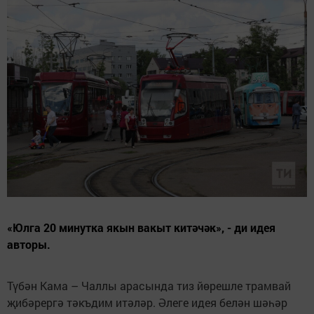
«Юлга 20 минутка якын вакыт китәчәк», - ди идея
авторы.
Түбән Кама – Чаллы арасында тиз йөрешле трамвай
җибәрергә тәкъдим итәләр. Әлеге идея белән шәһәр