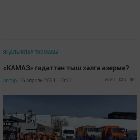
ЯҢАЛЫКЛАР ТАСМАСЫ
«КАМАЗ» гадәттән тыш хәлгә әзерме?
автор,
16 апрель 2024 - 10:11
911
0
1