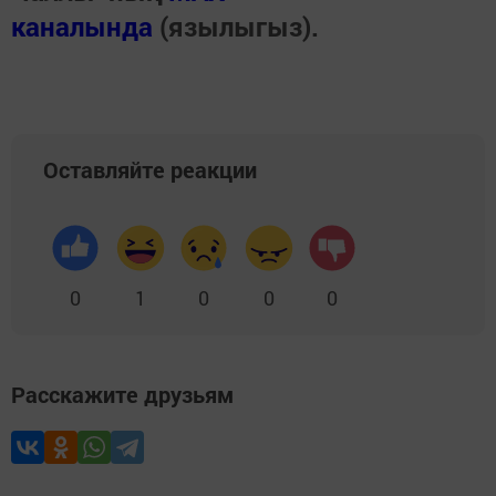
каналында
(язылыгыз).
Оставляйте реакции
0
1
0
0
0
Расскажите друзьям