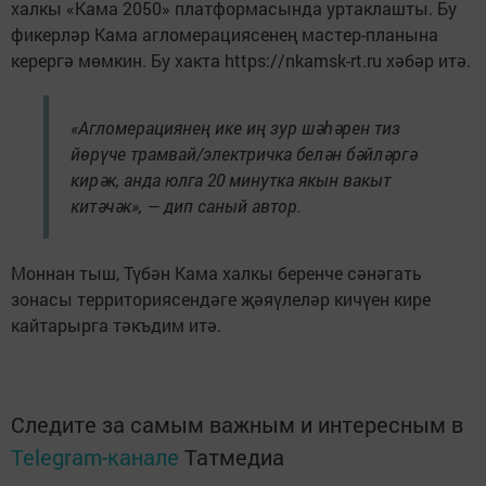
халкы «Кама 2050» платформасында уртаклашты. Бу
фикерләр Кама агломерациясенең мастер-планына
керергә мөмкин. Бу хакта https://nkamsk-rt.ru хәбәр итә.
«Агломерациянең ике иң зур шәһәрен тиз
йөрүче трамвай/электричка белән бәйләргә
кирәк, анда юлга 20 минутка якын вакыт
китәчәк», — дип саный автор.
Моннан тыш, Түбән Кама халкы беренче сәнәгать
зонасы территориясендәге җәяүлеләр кичүен кире
кайтарырга тәкъдим итә.
Следите за самым важным и интересным в
Telegram-канале
Татмедиа