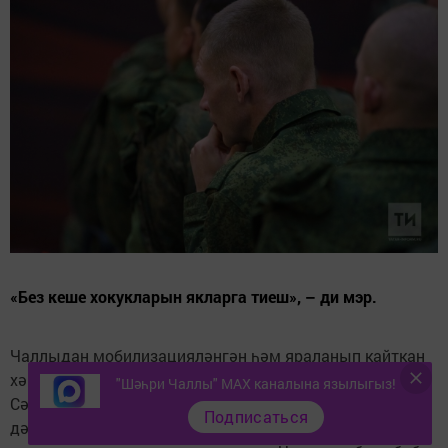
«Без кеше хокукларын якларга тиеш», – ди мэр.
Чаллыдан мобилизацияләнгән һәм яраланып кайткан
хәрбине ТР кеше хокукларын яклау буенча вәкаләтле
"Шәһри Чаллы" MAX каналына язылыгыз!
Сәрия Сабурская ярдәме белән Санкт-Петербургта
Подписаться
дәвалауга ирешкәннәр. Әмма аның кулбашына протез