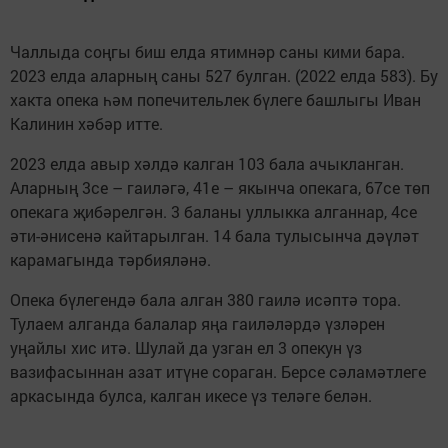
Чаллыда соңгы биш елда ятимнәр саны кими бара.
2023 елда аларның саны 527 булган. (2022 елда 583). Бу
хакта опека һәм попечительлек бүлеге башлыгы Иван
Калинин хәбәр итте.
2023 елда авыр хәлдә калган 103 бала ачыкланган.
Аларның 3се – гаиләгә, 41е – якынча опекага, 67се төп
опекага җибәрелгән. 3 баланы уллыкка алганнар, 4се
әти-әнисенә кайтарылган. 14 бала тулысынча дәүләт
карамагында тәрбияләнә.
Опека бүлегендә бала алган 380 гаилә исәптә тора.
Тулаем алганда балалар яңа гаиләләрдә үзләрен
уңайлы хис итә. Шулай да узган ел 3 опекун үз
вазифасыннан азат итүне сораган. Берсе сәламәтлеге
аркасында булса, калган икесе үз теләге белән.