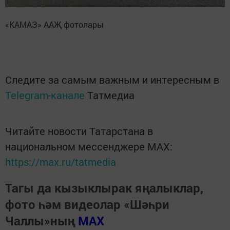
«КАМАЗ» ААҖ фотолары
Следите за самым важным и интересным в
Telegram-канале
Татмедиа
Читайте новости Татарстана в
национальном мессенджере MАХ:
https://max.ru/tatmedia
Тагы да кызыклырак яңалыклар,
фото һәм видеолар «Шәһри
Чаллы»ның
MAX