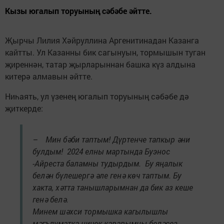
Кызы югалып торуының сәбәбе әйтте.
Җырчы Лилия Хәйруллина Аргенитинадан Казанга
кайтты. Ул Казанны бик сагынуын, тормышын туган
җиреннән, татар җырларыннан башка күз алдына
китерә алмавын әйтте.
Ниһаять, ул үзенең югалып торуының сәбәбе дә
җиткерде:
– Мин бәби таптым! Дүртенче тапкыр әни
булдым! 2024 елны мартында Буэнос
-Айреста баламны тудырдым. Бу яңалык
белән бүлешергә әле генә көч таптым. Бу
хакта, хәтта танышларымнан да бик аз кеше
генә белә.
Минем шәхси тормышка кагылышлы
мәгълүматка ничек каравымны беләсез.