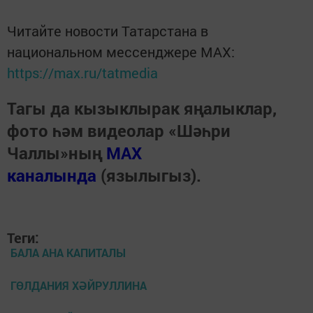
Читайте новости Татарстана в
национальном мессенджере MАХ:
https://max.ru/tatmedia
Тагы да кызыклырак яңалыклар,
фото һәм видеолар «Шәһри
Чаллы»ның
MAX
каналында
(язылыгыз).
Теги:
БАЛА АНА КАПИТАЛЫ
ГӨЛДАНИЯ ХӘЙРУЛЛИНА