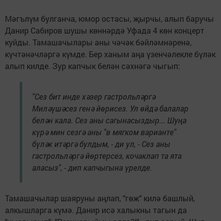
Мәгълүм булганча, юмор остасы, җырчы, алып баручы
Данир Сабиров шушы көннәрдә Уфада 4 көн концерт
куйды. Тамашачылары аны чәчәк бәйләмнәренә,
күчтәнәчләргә күмде. Бер ханым аңа үзенчәлекле бүләк
алып килде. Зур капчык белән сәхнәгә чыгып:
"Сез бит инде хәзер гастрольләргә
Миләүшәсез генә йөрисез. Ул өйдә балалар
белән кала. Сез аны сагынасыздыр... Шуңа
күрә мин сезгә аны "в мягком варианте"
бүләк итәргә булдым, - ди ул, - Сез аны
гастрольләргә йөртерсез, кочаклап та ята
аласыз", - дип капчыгына үрелде.
Тамашачылар шаяруны аңлап, "гөж" килә башлый,
алкышларга күмә. Данир исә халыкны тагын да