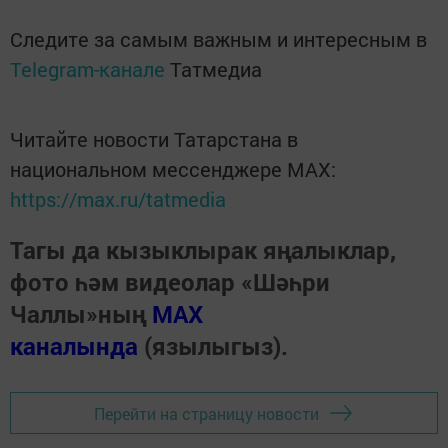
Следите за самым важным и интересным в
Telegram-канале
Татмедиа
Читайте новости Татарстана в
национальном мессенджере MАХ:
https://max.ru/tatmedia
Тагы да кызыклырак яңалыклар,
фото һәм видеолар «Шәһри
Чаллы»ның
MAX
каналында
(язылыгыз).
Перейти на страницу новости