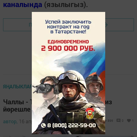
каналында
(язылыгыз).
Перейти на страницу новости
ЯҢАЛЫКЛАР ТАСМАСЫ
Чаллы - Түбән Кама арасында тиз
йөрешле трамвай йөриячәк?!
автор,
16 апрель 2024 - 09:33
896
0
1