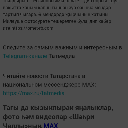
"кыздырып": "Резиновыймы әллә?!" - дип сорый. Шул
вакытта ханым капчыгыннан зур озынча мендәр
тартып чыгара. Ә мендәрдә җырчының хатыны
Миләүшә фотосурәте төшерелгән була, дип хәбәр
итә https://omet-rb.com
Следите за самым важным и интересным в
Telegram-канале
Татмедиа
Читайте новости Татарстана в
национальном мессенджере MАХ:
https://max.ru/tatmedia
Тагы да кызыклырак яңалыклар,
фото һәм видеолар «Шәһри
Чаллы»ның
MAX