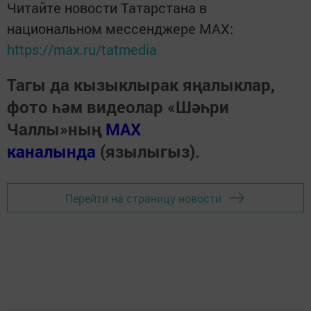
Читайте новости Татарстана в
национальном мессенджере MАХ:
https://max.ru/tatmedia
Тагы да кызыклырак яңалыклар,
фото һәм видеолар «Шәһри
Чаллы»ның
MAX
каналында
(язылыгыз).
Перейти на страницу новости