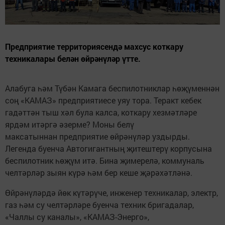
Предприятие территориясендә махсус коткару
техникалары белән өйрәнүләр үтте.
Алабуга һәм Түбән Камага беспилотниклар һөҗүменнән
соң «КАМАЗ» предприятиесе уяу тора. Теракт кебек
гадәттән тыш хәл була калса, коткару хезмәтләре
ярдәм итәргә әзерме? Моны белү
максатыннан предприятие өйрәнүләр уздырды.
Легенда буенча Автогигантның җитештерү корпусына
беспилотник һөҗүм итә. Бина җимерелә, коммуналь
челтәрләр зыян күрә һәм бер кеше җәрәхәтләнә.
Өйрәнүләрдә йөк күтәрүче, инженер техникалар, электр,
газ һәм су челтәрләре буенча техник бригадалар,
«Чаллы су каналы», «КАМАЗ-Энерго»,